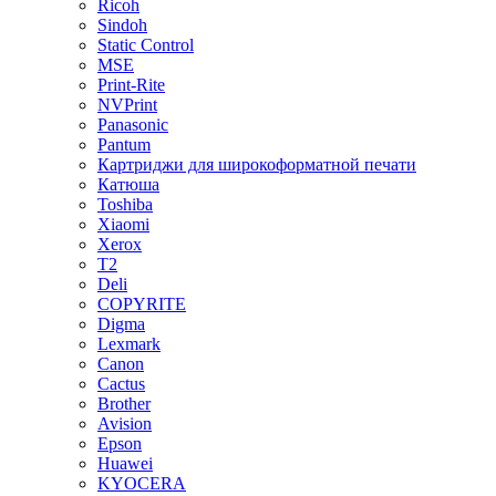
Ricoh
Sindoh
Static Control
MSE
Print-Rite
NVPrint
Panasonic
Pantum
Картриджи для широкоформатной печати
Катюша
Toshiba
Xiaomi
Xerox
T2
Deli
COPYRITE
Digma
Lexmark
Canon
Cactus
Brother
Avision
Epson
Huawei
KYOCERA