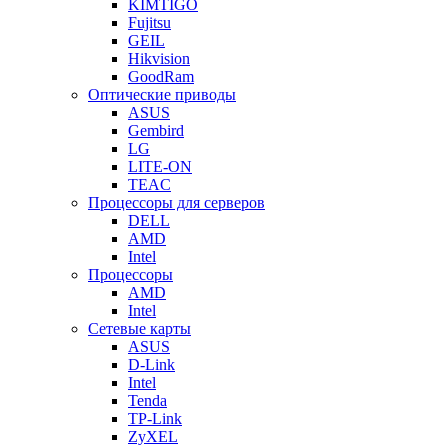
KIMTIGO
Fujitsu
GEIL
Hikvision
GoodRam
Оптические приводы
ASUS
Gembird
LG
LITE-ON
TEAC
Процессоры для серверов
DELL
AMD
Intel
Процессоры
AMD
Intel
Сетевые карты
ASUS
D-Link
Intel
Tenda
TP-Link
ZyXEL