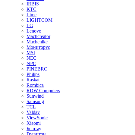
IRBIS
KTC
Lime
LIGHTCOM
LG
Lenovo
Machcreator
Machenike
Мониторус
MSI
NEC
NPC
PINEBRO
Philips
Raskat
Rombica
RDW Computers
Sunwind
Samsung
TCL
Valday
ViewSonic
Xiaomi
Бештау
Гравитон