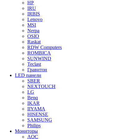
HP
IRU
IRBIS
Lenovo
MSI
Nerpa
OSIO
Raskat
RDW Computers
ROMBICA
SUNWIND
Teclast
Гравитон
LED панели
SBER
NEXTOUCH
LG
Benq
IKAR
IIYAMA
HISENSE
SAMSUNG
Philips
Мониторы
AOC