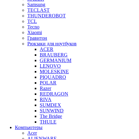
Samsung
TECLAST
THUNDEROBOT
TCL
Tecno
Xiaomi
Гравитон
Рюкзаки для ноутбуков
ACER
BRAUBERG
GERMANIUM
LENOVO
MOLESKINE
PIQUADRO
POLAR
Razer
REDRAGON
RIVA
SUMDEX
SUNWIND
The Bridge
THULE
Компьютеры
Acer
ALIENWARE