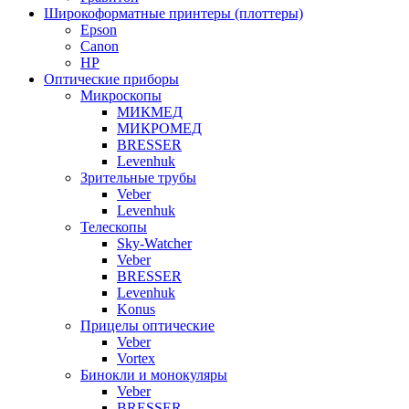
Широкоформатные принтеры (плоттеры)
Epson
Canon
HP
Оптические приборы
Микроскопы
МИКМЕД
МИКРОМЕД
BRESSER
Levenhuk
Зрительные трубы
Veber
Levenhuk
Телескопы
Sky-Watcher
Veber
BRESSER
Levenhuk
Konus
Прицелы оптические
Veber
Vortex
Бинокли и монокуляры
Veber
BRESSER