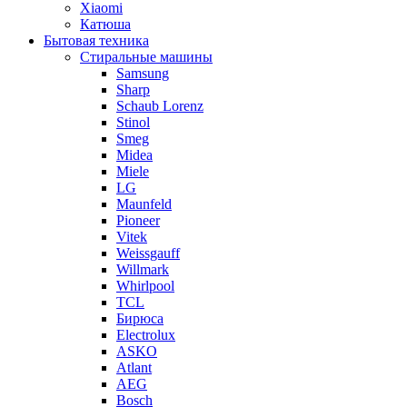
Xiaomi
Катюша
Бытовая техника
Стиральные машины
Samsung
Sharp
Schaub Lorenz
Stinol
Smeg
Midea
Miele
LG
Maunfeld
Pioneer
Vitek
Weissgauff
Willmark
Whirlpool
TCL
Бирюса
Electrolux
ASKO
Atlant
AEG
Bosch