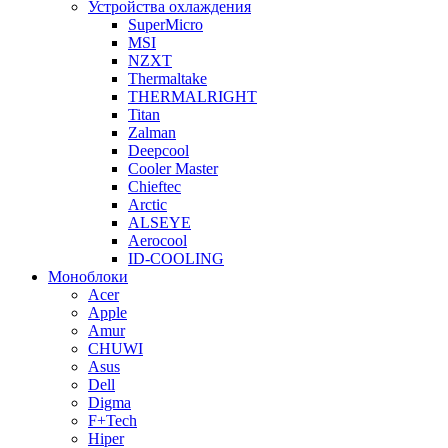
Устройства охлаждения
SuperMicro
MSI
NZXT
Thermaltake
THERMALRIGHT
Titan
Zalman
Deepcool
Cooler Master
Chieftec
Arctic
ALSEYE
Aerocool
ID-COOLING
Моноблоки
Acer
Apple
Amur
CHUWI
Asus
Dell
Digma
F+Tech
Hiper