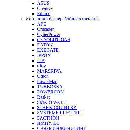
ASUS
Creative
Edifier
Источники бесперебойного питания
APC
Crusader
CyberPower
C3 SOLUTIONS
EATON
EXEGATE
IPPON
ITK
nJoy
MARSRIVA
Qdion
PowerMan
TURBOSKY
POWERCOM
Raskat
SMARTWATT
STARK COUNTRY
SYSTEME ELECTRIC
БАСТИОН
ИМПУЛЬС
СВЯЗЬ ИНЖИНИРИНГ