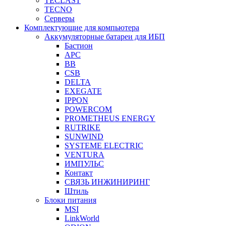
TECLAST
TECNO
Серверы
Комплектующие для компьютера
Аккумуляторные батареи для ИБП
Бастион
APC
BB
CSB
DELTA
EXEGATE
IPPON
POWERCOM
PROMETHEUS ENERGY
RUTRIKE
SUNWIND
SYSTEME ELECTRIC
VENTURA
ИМПУЛЬС
Контакт
СВЯЗЬ ИНЖИНИРИНГ
Штиль
Блоки питания
MSI
LinkWorld