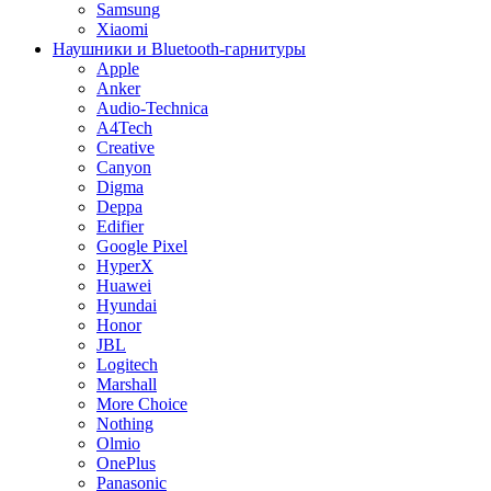
Samsung
Xiaomi
Наушники и Bluetooth-гарнитуры
Apple
Anker
Audio-Technica
A4Tech
Creative
Canyon
Digma
Deppa
Edifier
Google Pixel
HyperX
Huawei
Hyundai
Honor
JBL
Logitech
Marshall
More Choice
Nothing
Olmio
OnePlus
Panasonic