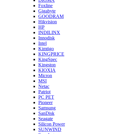
DIGMA
Foxline
Gigabyte
GOODRAM
Hikvision
HP
INDILINX
Innodisk
Intel
Kimtigo
KINGPRICE
KingSpec
Kingston
KIOXIA
Micron
MSI
Netac
Patriot
PC PET
Pioneer
Samsung
SanDisk
Seagate
Silicon Power
SUNWIND