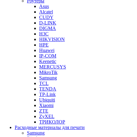
Роутеры
Asus
Alcatel
CUDY
D-LINK
DIGMA
H3C
HIKVISION
HPE
Huawei
IP-COM
Keenetic
MERCUSYS
MikroTik
Samsung
TCL
TENDA
TP-Link
Ubiquiti
Xiaomi
ZTE
ZyXEL
ТРИКОЛОР
Расходные материалы для печати
Samsung