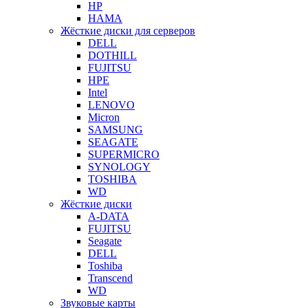
HP
HAMA
Жёсткие диски для серверов
DELL
DOTHILL
FUJITSU
HPE
Intel
LENOVO
Micron
SAMSUNG
SEAGATE
SUPERMICRO
SYNOLOGY
TOSHIBA
WD
Жёсткие диски
A-DATA
FUJITSU
Seagate
DELL
Toshiba
Transcend
WD
Звуковые карты