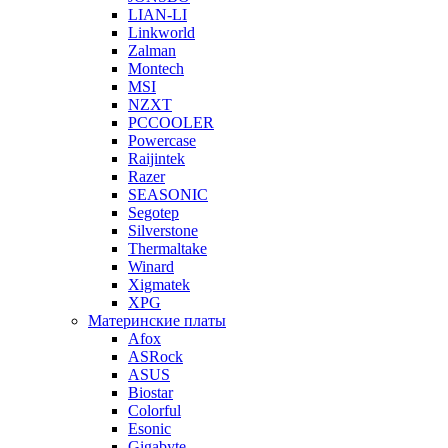
LIAN-LI
Linkworld
Zalman
Montech
MSI
NZXT
PCCOOLER
Powercase
Raijintek
Razer
SEASONIC
Segotep
Silverstone
Thermaltake
Winard
Xigmatek
XPG
Материнские платы
Afox
ASRock
ASUS
Biostar
Colorful
Esonic
Gigabyte