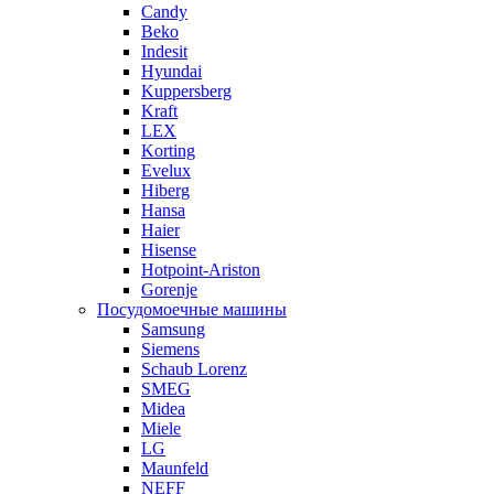
Candy
Beko
Indesit
Hyundai
Kuppersberg
Kraft
LEX
Korting
Evelux
Hiberg
Hansa
Haier
Hisense
Hotpoint-Ariston
Gorenje
Посудомоечные машины
Samsung
Siemens
Schaub Lorenz
SMEG
Midea
Miele
LG
Maunfeld
NEFF