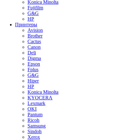
Konica Minolta
Fujifilm
G&G
HP
Принтеры
Avision
Brother
Cactus
Canon
Deli
Digma
Epson
Fplus
G&G
Hiper
HP
Konica Minolta
KYOCERA
Lexmark
OKI
Pantum
Ricoh
Samsung
Sindoh
Xerox