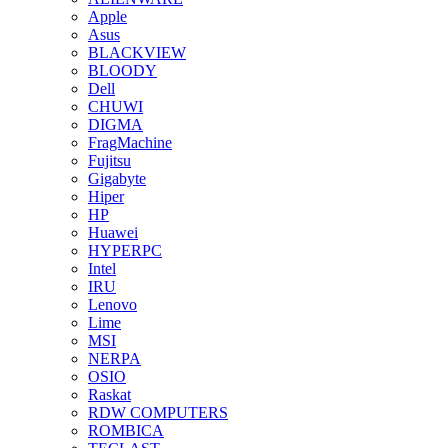
Apple
Asus
BLACKVIEW
BLOODY
Dell
CHUWI
DIGMA
FragMachine
Fujitsu
Gigabyte
Hiper
HP
Huawei
HYPERPC
Intel
IRU
Lenovo
Lime
MSI
NERPA
OSIO
Raskat
RDW COMPUTERS
ROMBICA