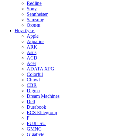
Redline
Sony
Sennheiser
Samsung
Оклик
Ноутбуки
Apple
Aquarius
ARK
Asus
ACD
Acer
ADATA XPG
Colorful
Chuwi
CBR
Digma
Dream Machines
Dell
Durabook
ECS Elitegroup
F+
FUJITSU
GMNG
Gigabyte