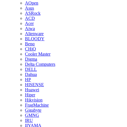
AOpen
Asus
ASRock
ACD
Acer
Aiwa
Alienware
BLOODY
Benq
CHiQ
Cooler Master
Digma
Delta Computers
DELL
Dahua
HP
HISENSE
Huawei
Hiper
Hikvision
FragMachine
Gigabyte
GMNG
IRU
IIYAMA