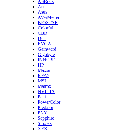
ASRock
Acer
Asus
AVerMedia
BIOSTAR
Colorful
CBR
Dell
EVGA
Gainward
Gigabyte
INNO3D
HP
Maxsun
KFA2
MSI
Matrox
NVIDIA
Palit
PowerColor
Predator
PNY
Sapphire
Sinotex
XFX