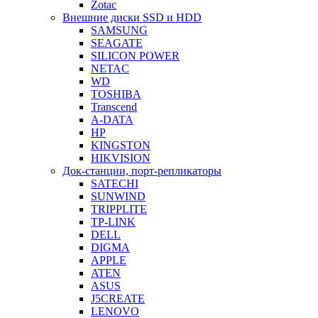
Zotac
Внешние диски SSD и HDD
SAMSUNG
SEAGATE
SILICON POWER
NETAC
WD
TOSHIBA
Transcend
A-DATA
HP
KINGSTON
HIKVISION
Док-станции, порт-репликаторы
SATECHI
SUNWIND
TRIPPLITE
TP-LINK
DELL
DIGMA
APPLE
ATEN
ASUS
J5CREATE
LENOVO