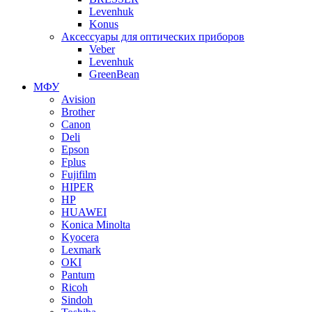
Levenhuk
Konus
Аксессуары для оптических приборов
Veber
Levenhuk
GreenBean
МФУ
Avision
Brother
Canon
Deli
Epson
Fplus
Fujifilm
HIPER
HP
HUAWEI
Konica Minolta
Kyocera
Lexmark
OKI
Pantum
Ricoh
Sindoh