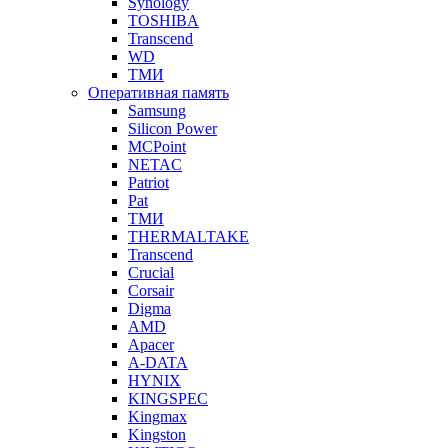
Synology
TOSHIBA
Transcend
WD
ТМИ
Оперативная память
Samsung
Silicon Power
MCPoint
NETAC
Patriot
Pat
ТМИ
THERMALTAKE
Transcend
Crucial
Corsair
Digma
AMD
Apacer
A-DATA
HYNIX
KINGSPEC
Kingmax
Kingston