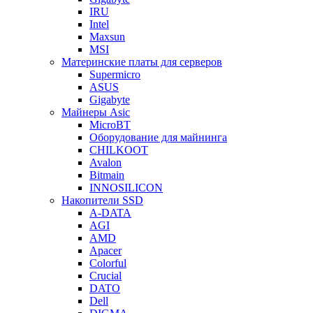
IRU
Intel
Maxsun
MSI
Материнские платы для серверов
Supermicro
ASUS
Gigabyte
Майнеры Asic
MicroBT
Оборудование для майнинга
CHILKOOT
Avalon
Bitmain
INNOSILICON
Накопители SSD
A-DATA
AGI
AMD
Apacer
Colorful
Crucial
DATO
Dell