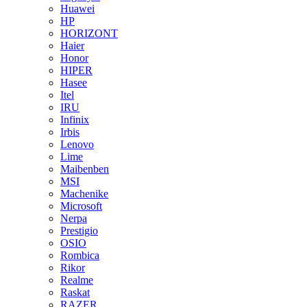
Huawei
HP
HORIZONT
Haier
Honor
HIPER
Hasee
Itel
IRU
Infinix
Irbis
Lenovo
Lime
Maibenben
MSI
Machenike
Microsoft
Nerpa
Prestigio
OSIO
Rombica
Rikor
Realme
Raskat
RAZER