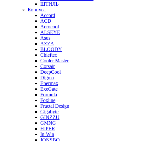
ШТИЛЬ
Корпуса
Accord
ACD
Aerocool
ALSEYE
Asus
AZZA
BLOODY
Chieftec
Cooler Master
Corsair
DeepCool
Digma
Enermax
ExeGate
Formula
Foxline
Fractal Design
Gigabyte
GINZZU
GMNG
HIPER
In-Win
JONSBO