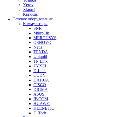
Toshiba
Xerox
Xiaomi
Катюша
Сетевое оборудование
Коммутаторы
SNR
MikroTik
MERCUSYS
OSNOVO
Netis
TENDA
Ubiquiti
TP-Link
ZYXEL
D-Link
CUDY
DAHUA
CISCO
DIGMA
ASUS
IP-COM
HUAWEI
KEENETIC
F+Tech