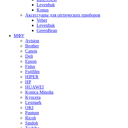
Levenhuk
Konus
Аксессуары для оптических приборов
Veber
Levenhuk
GreenBean
МФУ
Avision
Brother
Canon
Deli
Epson
Fplus
Fujifilm
HIPER
HP
HUAWEI
Konica Minolta
Kyocera
Lexmark
OKI
Pantum
Ricoh
Sindoh