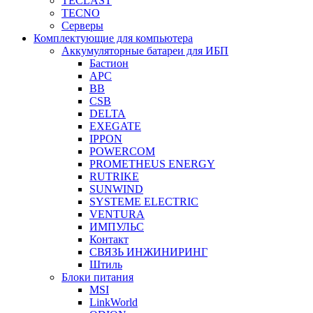
TECLAST
TECNO
Серверы
Комплектующие для компьютера
Аккумуляторные батареи для ИБП
Бастион
APC
BB
CSB
DELTA
EXEGATE
IPPON
POWERCOM
PROMETHEUS ENERGY
RUTRIKE
SUNWIND
SYSTEME ELECTRIC
VENTURA
ИМПУЛЬС
Контакт
СВЯЗЬ ИНЖИНИРИНГ
Штиль
Блоки питания
MSI
LinkWorld