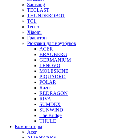
Samsung
TECLAST
THUNDEROBOT
TCL
Tecno
Xiaomi
Гравитон
Рюкзаки для ноутбуков
ACER
BRAUBERG
GERMANIUM
LENOVO
MOLESKINE
PIQUADRO
POLAR
Razer
REDRAGON
RIVA
SUMDEX
SUNWIND
The Bridge
THULE
Компьютеры
Acer
ALIENWARE