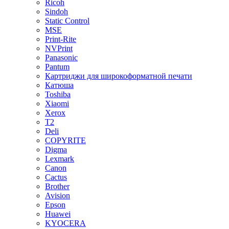
Ricoh
Sindoh
Static Control
MSE
Print-Rite
NVPrint
Panasonic
Pantum
Картриджи для широкоформатной печати
Катюша
Toshiba
Xiaomi
Xerox
T2
Deli
COPYRITE
Digma
Lexmark
Canon
Cactus
Brother
Avision
Epson
Huawei
KYOCERA