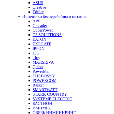
ASUS
Creative
Edifier
Источники бесперебойного питания
APC
Crusader
CyberPower
C3 SOLUTIONS
EATON
EXEGATE
IPPON
ITK
nJoy
MARSRIVA
Qdion
PowerMan
TURBOSKY
POWERCOM
Raskat
SMARTWATT
STARK COUNTRY
SYSTEME ELECTRIC
БАСТИОН
ИМПУЛЬС
СВЯЗЬ ИНЖИНИРИНГ