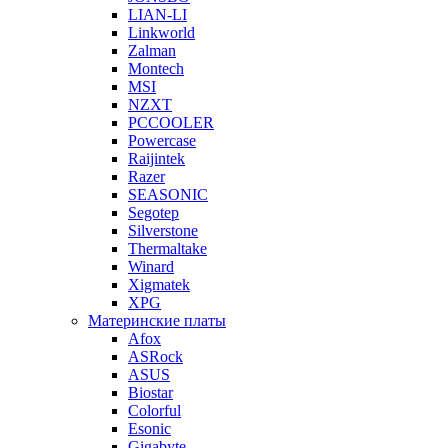
LIAN-LI
Linkworld
Zalman
Montech
MSI
NZXT
PCCOOLER
Powercase
Raijintek
Razer
SEASONIC
Segotep
Silverstone
Thermaltake
Winard
Xigmatek
XPG
Материнские платы
Afox
ASRock
ASUS
Biostar
Colorful
Esonic
Gigabyte