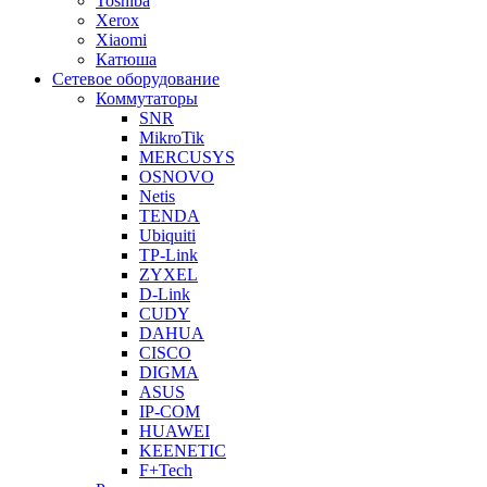
Toshiba
Xerox
Xiaomi
Катюша
Сетевое оборудование
Коммутаторы
SNR
MikroTik
MERCUSYS
OSNOVO
Netis
TENDA
Ubiquiti
TP-Link
ZYXEL
D-Link
CUDY
DAHUA
CISCO
DIGMA
ASUS
IP-COM
HUAWEI
KEENETIC
F+Tech