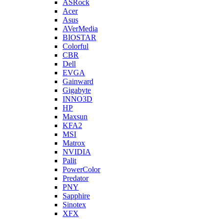
ASRock
Acer
Asus
AVerMedia
BIOSTAR
Colorful
CBR
Dell
EVGA
Gainward
Gigabyte
INNO3D
HP
Maxsun
KFA2
MSI
Matrox
NVIDIA
Palit
PowerColor
Predator
PNY
Sapphire
Sinotex
XFX