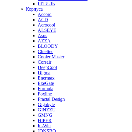
ШТИЛЬ
Корпуса
Accord
ACD
Aerocool
ALSEYE
Asus
AZZA
BLOODY
Chieftec
Cooler Master
Corsair
DeepCool
Digma
Enermax
ExeGate
Formula
Foxline
Fractal Design
Gigabyte
GINZZU
GMNG
HIPER
In-Win
JONSBO