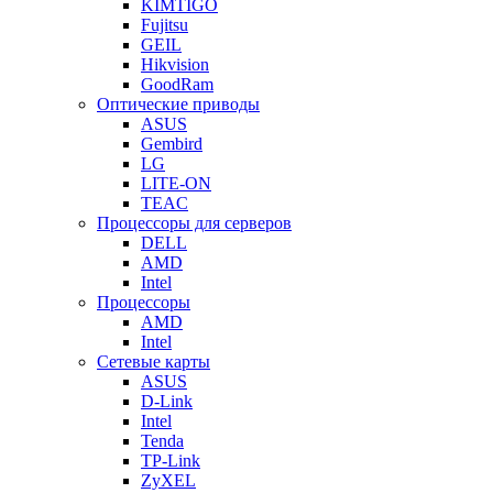
KIMTIGO
Fujitsu
GEIL
Hikvision
GoodRam
Оптические приводы
ASUS
Gembird
LG
LITE-ON
TEAC
Процессоры для серверов
DELL
AMD
Intel
Процессоры
AMD
Intel
Сетевые карты
ASUS
D-Link
Intel
Tenda
TP-Link
ZyXEL