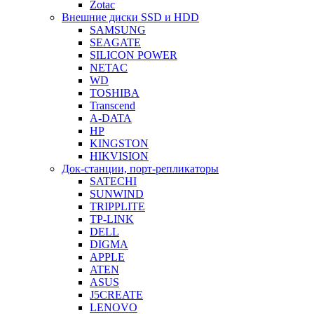
Zotac
Внешние диски SSD и HDD
SAMSUNG
SEAGATE
SILICON POWER
NETAC
WD
TOSHIBA
Transcend
A-DATA
HP
KINGSTON
HIKVISION
Док-станции, порт-репликаторы
SATECHI
SUNWIND
TRIPPLITE
TP-LINK
DELL
DIGMA
APPLE
ATEN
ASUS
J5CREATE
LENOVO