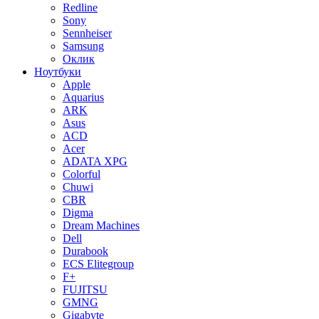
Redline
Sony
Sennheiser
Samsung
Оклик
Ноутбуки
Apple
Aquarius
ARK
Asus
ACD
Acer
ADATA XPG
Colorful
Chuwi
CBR
Digma
Dream Machines
Dell
Durabook
ECS Elitegroup
F+
FUJITSU
GMNG
Gigabyte