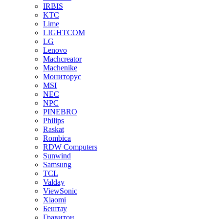
IRBIS
KTC
Lime
LIGHTCOM
LG
Lenovo
Machcreator
Machenike
Мониторус
MSI
NEC
NPC
PINEBRO
Philips
Raskat
Rombica
RDW Computers
Sunwind
Samsung
TCL
Valday
ViewSonic
Xiaomi
Бештау
Гравитон