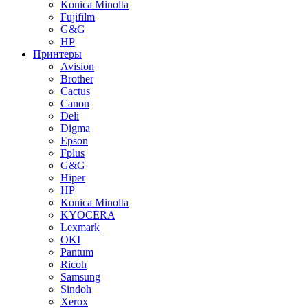
Konica Minolta
Fujifilm
G&G
HP
Принтеры
Avision
Brother
Cactus
Canon
Deli
Digma
Epson
Fplus
G&G
Hiper
HP
Konica Minolta
KYOCERA
Lexmark
OKI
Pantum
Ricoh
Samsung
Sindoh
Xerox