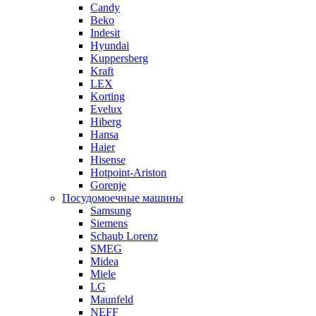
Candy
Beko
Indesit
Hyundai
Kuppersberg
Kraft
LEX
Korting
Evelux
Hiberg
Hansa
Haier
Hisense
Hotpoint-Ariston
Gorenje
Посудомоечные машины
Samsung
Siemens
Schaub Lorenz
SMEG
Midea
Miele
LG
Maunfeld
NEFF