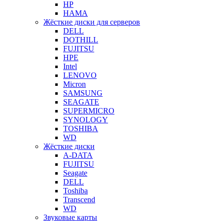
HP
HAMA
Жёсткие диски для серверов
DELL
DOTHILL
FUJITSU
HPE
Intel
LENOVO
Micron
SAMSUNG
SEAGATE
SUPERMICRO
SYNOLOGY
TOSHIBA
WD
Жёсткие диски
A-DATA
FUJITSU
Seagate
DELL
Toshiba
Transcend
WD
Звуковые карты