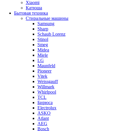
Xiaomi
Катюша
Бытовая техника
Стиральные машины
Samsung
Sharp
Schaub Lorenz
Stinol
Smeg
Midea
Miele
LG
Maunfeld
Pioneer
Vitek
Weissgauff
Willmark
Whirlpool
TCL
Бирюса
Electrolux
ASKO
Atlant
AEG
Bosch