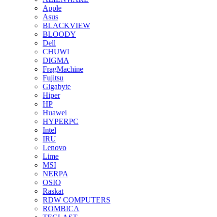
Apple
Asus
BLACKVIEW
BLOODY
Dell
CHUWI
DIGMA
FragMachine
Fujitsu
Gigabyte
Hiper
HP
Huawei
HYPERPC
Intel
IRU
Lenovo
Lime
MSI
NERPA
OSIO
Raskat
RDW COMPUTERS
ROMBICA