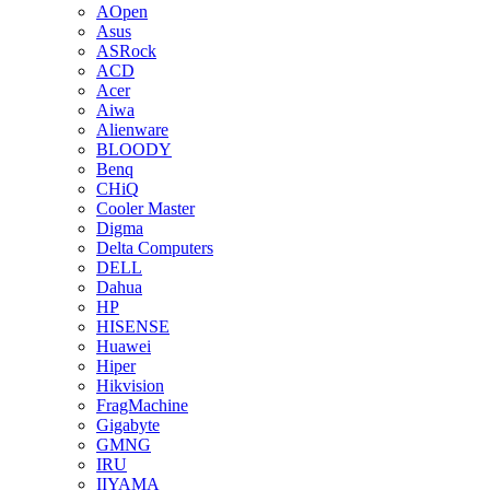
AOpen
Asus
ASRock
ACD
Acer
Aiwa
Alienware
BLOODY
Benq
CHiQ
Cooler Master
Digma
Delta Computers
DELL
Dahua
HP
HISENSE
Huawei
Hiper
Hikvision
FragMachine
Gigabyte
GMNG
IRU
IIYAMA