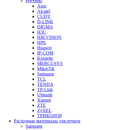
Роутеры
Asus
Alcatel
CUDY
D-LINK
DIGMA
H3C
HIKVISION
HPE
Huawei
IP-COM
Keenetic
MERCUSYS
MikroTik
Samsung
TCL
TENDA
TP-Link
Ubiquiti
Xiaomi
ZTE
ZyXEL
ТРИКОЛОР
Расходные материалы для печати
Samsung