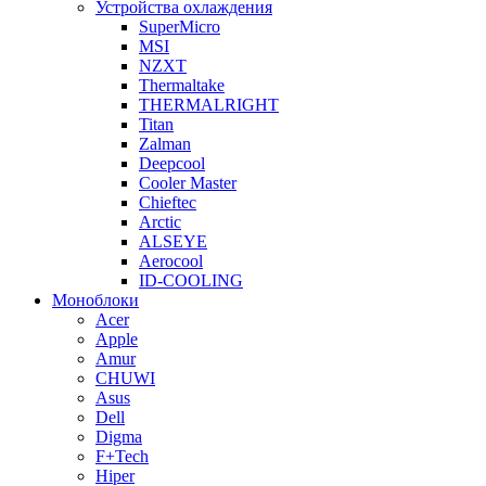
Устройства охлаждения
SuperMicro
MSI
NZXT
Thermaltake
THERMALRIGHT
Titan
Zalman
Deepcool
Cooler Master
Chieftec
Arctic
ALSEYE
Aerocool
ID-COOLING
Моноблоки
Acer
Apple
Amur
CHUWI
Asus
Dell
Digma
F+Tech
Hiper