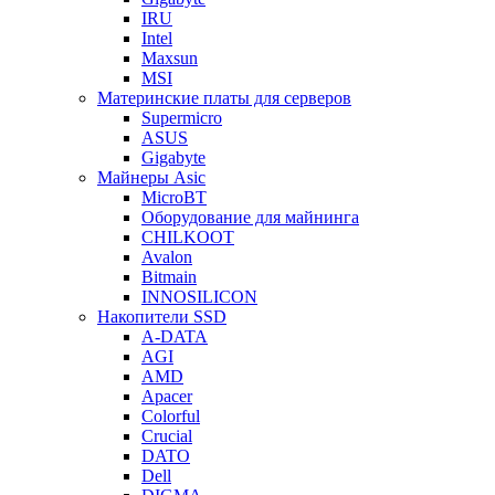
IRU
Intel
Maxsun
MSI
Материнские платы для серверов
Supermicro
ASUS
Gigabyte
Майнеры Asic
MicroBT
Оборудование для майнинга
CHILKOOT
Avalon
Bitmain
INNOSILICON
Накопители SSD
A-DATA
AGI
AMD
Apacer
Colorful
Crucial
DATO
Dell