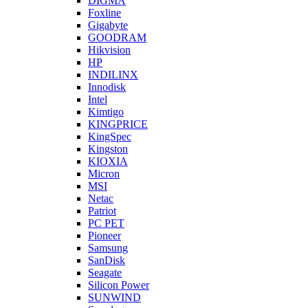
DIGMA
Foxline
Gigabyte
GOODRAM
Hikvision
HP
INDILINX
Innodisk
Intel
Kimtigo
KINGPRICE
KingSpec
Kingston
KIOXIA
Micron
MSI
Netac
Patriot
PC PET
Pioneer
Samsung
SanDisk
Seagate
Silicon Power
SUNWIND