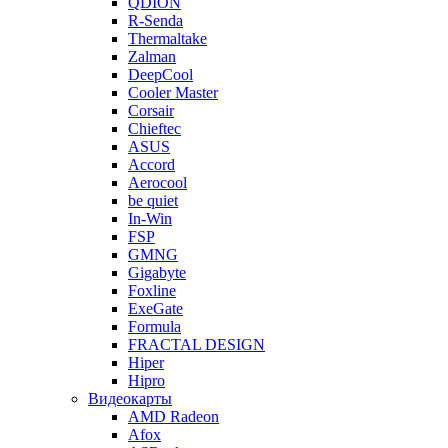
QDION
R-Senda
Thermaltake
Zalman
DeepCool
Cooler Master
Corsair
Chieftec
ASUS
Accord
Aerocool
be quiet
In-Win
FSP
GMNG
Gigabyte
Foxline
ExeGate
Formula
FRACTAL DESIGN
Hiper
Hipro
Видеокарты
AMD Radeon
Afox