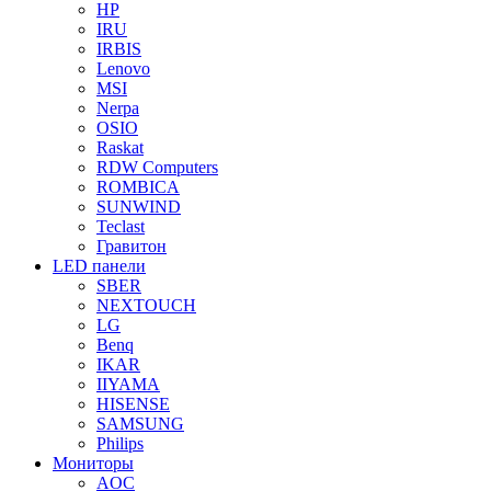
HP
IRU
IRBIS
Lenovo
MSI
Nerpa
OSIO
Raskat
RDW Computers
ROMBICA
SUNWIND
Teclast
Гравитон
LED панели
SBER
NEXTOUCH
LG
Benq
IKAR
IIYAMA
HISENSE
SAMSUNG
Philips
Мониторы
AOC