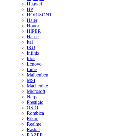
Huawei
HP
HORIZONT
Haier
Honor
HIPER
Hasee
Itel
IRU
Infinix
Irbis
Lenovo
Lime
Maibenben
MSI
Machenike
Microsoft
Nerpa
Prestigio
OSIO
Rombica
Rikor
Realme
Raskat
RAZER