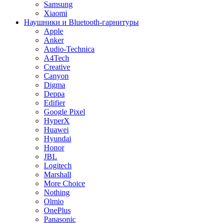
Samsung
Xiaomi
Наушники и Bluetooth-гарнитуры
Apple
Anker
Audio-Technica
A4Tech
Creative
Canyon
Digma
Deppa
Edifier
Google Pixel
HyperX
Huawei
Hyundai
Honor
JBL
Logitech
Marshall
More Choice
Nothing
Olmio
OnePlus
Panasonic