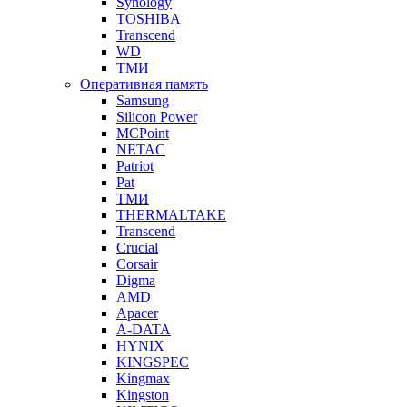
Synology
TOSHIBA
Transcend
WD
ТМИ
Оперативная память
Samsung
Silicon Power
MCPoint
NETAC
Patriot
Pat
ТМИ
THERMALTAKE
Transcend
Crucial
Corsair
Digma
AMD
Apacer
A-DATA
HYNIX
KINGSPEC
Kingmax
Kingston