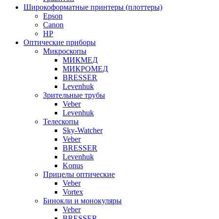
Широкоформатные принтеры (плоттеры)
Epson
Canon
HP
Оптические приборы
Микроскопы
МИКМЕД
МИКРОМЕД
BRESSER
Levenhuk
Зрительные трубы
Veber
Levenhuk
Телескопы
Sky-Watcher
Veber
BRESSER
Levenhuk
Konus
Прицелы оптические
Veber
Vortex
Бинокли и монокуляры
Veber
BRESSER