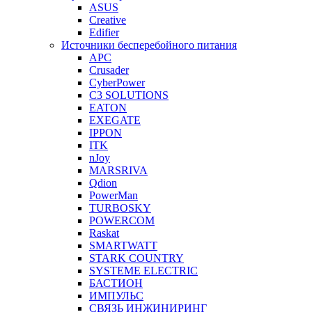
ASUS
Creative
Edifier
Источники бесперебойного питания
APC
Crusader
CyberPower
C3 SOLUTIONS
EATON
EXEGATE
IPPON
ITK
nJoy
MARSRIVA
Qdion
PowerMan
TURBOSKY
POWERCOM
Raskat
SMARTWATT
STARK COUNTRY
SYSTEME ELECTRIC
БАСТИОН
ИМПУЛЬС
СВЯЗЬ ИНЖИНИРИНГ