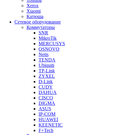
Toshiba
Xerox
Xiaomi
Катюша
Сетевое оборудование
Коммутаторы
SNR
MikroTik
MERCUSYS
OSNOVO
Netis
TENDA
Ubiquiti
TP-Link
ZYXEL
D-Link
CUDY
DAHUA
CISCO
DIGMA
ASUS
IP-COM
HUAWEI
KEENETIC
F+Tech