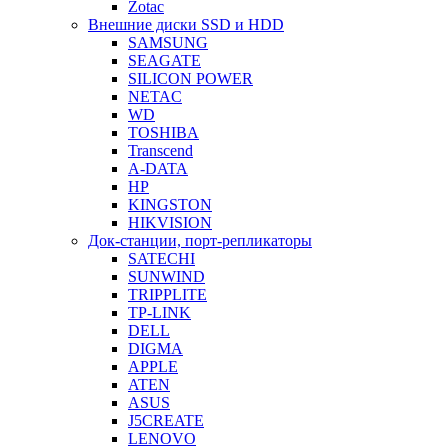
Zotac
Внешние диски SSD и HDD
SAMSUNG
SEAGATE
SILICON POWER
NETAC
WD
TOSHIBA
Transcend
A-DATA
HP
KINGSTON
HIKVISION
Док-станции, порт-репликаторы
SATECHI
SUNWIND
TRIPPLITE
TP-LINK
DELL
DIGMA
APPLE
ATEN
ASUS
J5CREATE
LENOVO