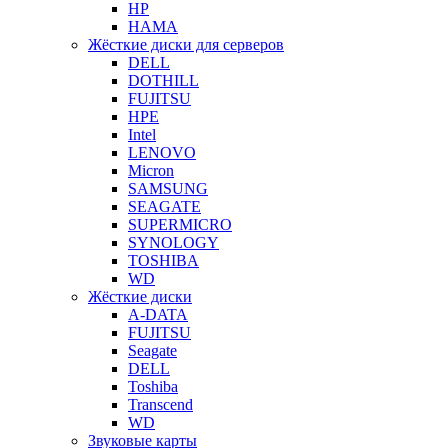
HP
HAMA
Жёсткие диски для серверов
DELL
DOTHILL
FUJITSU
HPE
Intel
LENOVO
Micron
SAMSUNG
SEAGATE
SUPERMICRO
SYNOLOGY
TOSHIBA
WD
Жёсткие диски
A-DATA
FUJITSU
Seagate
DELL
Toshiba
Transcend
WD
Звуковые карты