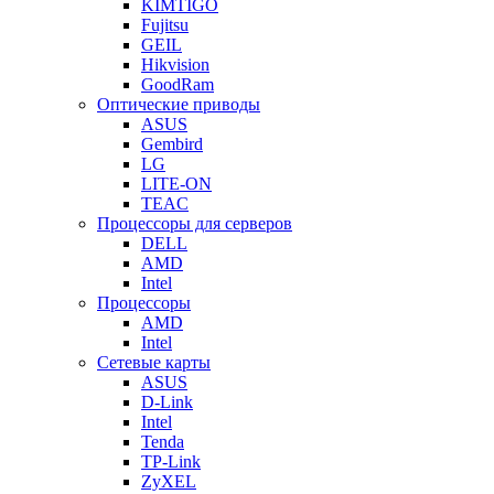
KIMTIGO
Fujitsu
GEIL
Hikvision
GoodRam
Оптические приводы
ASUS
Gembird
LG
LITE-ON
TEAC
Процессоры для серверов
DELL
AMD
Intel
Процессоры
AMD
Intel
Сетевые карты
ASUS
D-Link
Intel
Tenda
TP-Link
ZyXEL