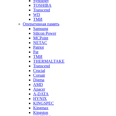
Synology
TOSHIBA
Transcend
WD
ТМИ
Оперативная память
Samsung
Silicon Power
MCPoint
NETAC
Patriot
Pat
ТМИ
THERMALTAKE
Transcend
Crucial
Corsair
Digma
AMD
Apacer
A-DATA
HYNIX
KINGSPEC
Kingmax
Kingston