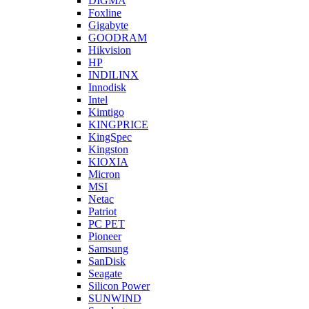
DIGMA
Foxline
Gigabyte
GOODRAM
Hikvision
HP
INDILINX
Innodisk
Intel
Kimtigo
KINGPRICE
KingSpec
Kingston
KIOXIA
Micron
MSI
Netac
Patriot
PC PET
Pioneer
Samsung
SanDisk
Seagate
Silicon Power
SUNWIND