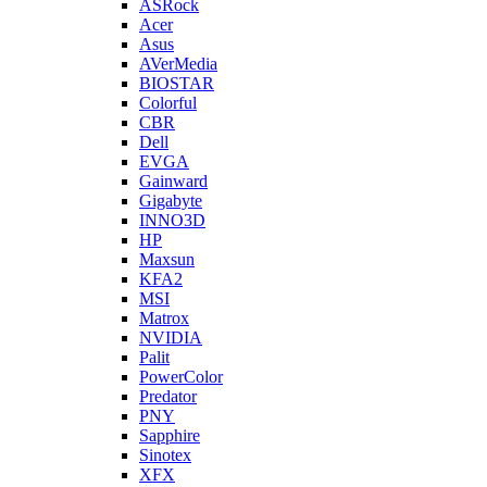
ASRock
Acer
Asus
AVerMedia
BIOSTAR
Colorful
CBR
Dell
EVGA
Gainward
Gigabyte
INNO3D
HP
Maxsun
KFA2
MSI
Matrox
NVIDIA
Palit
PowerColor
Predator
PNY
Sapphire
Sinotex
XFX