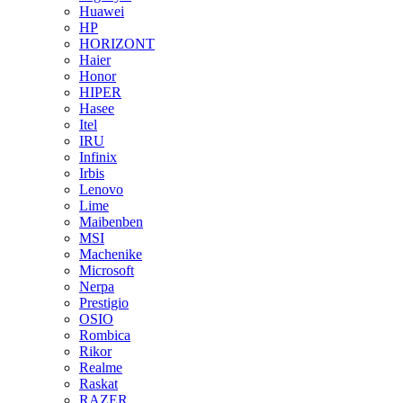
Huawei
HP
HORIZONT
Haier
Honor
HIPER
Hasee
Itel
IRU
Infinix
Irbis
Lenovo
Lime
Maibenben
MSI
Machenike
Microsoft
Nerpa
Prestigio
OSIO
Rombica
Rikor
Realme
Raskat
RAZER