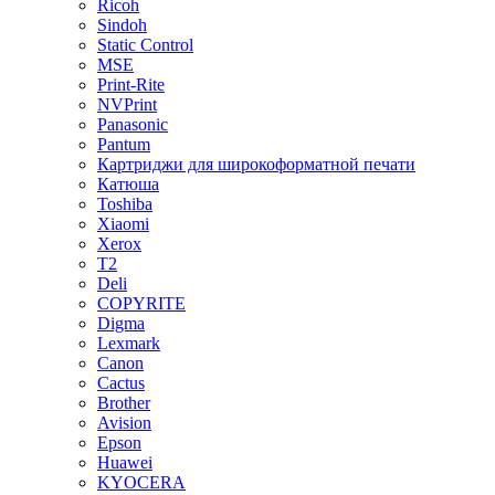
Ricoh
Sindoh
Static Control
MSE
Print-Rite
NVPrint
Panasonic
Pantum
Картриджи для широкоформатной печати
Катюша
Toshiba
Xiaomi
Xerox
T2
Deli
COPYRITE
Digma
Lexmark
Canon
Cactus
Brother
Avision
Epson
Huawei
KYOCERA