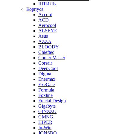
ШТИЛЬ
Корпуса
Accord
ACD
Aerocool
ALSEYE
Asus
AZZA
BLOODY
Chieftec
Cooler Master
Corsair
DeepCool
Digma
Enermax
ExeGate
Formula
Foxline
Fractal Design
Gigabyte
GINZZU
GMNG
HIPER
In-Win
JONSBO