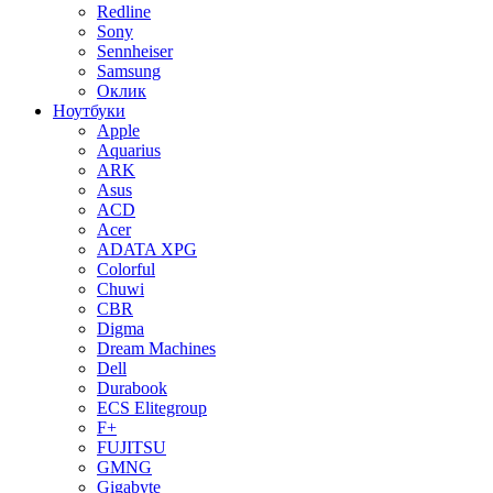
Redline
Sony
Sennheiser
Samsung
Оклик
Ноутбуки
Apple
Aquarius
ARK
Asus
ACD
Acer
ADATA XPG
Colorful
Chuwi
CBR
Digma
Dream Machines
Dell
Durabook
ECS Elitegroup
F+
FUJITSU
GMNG
Gigabyte