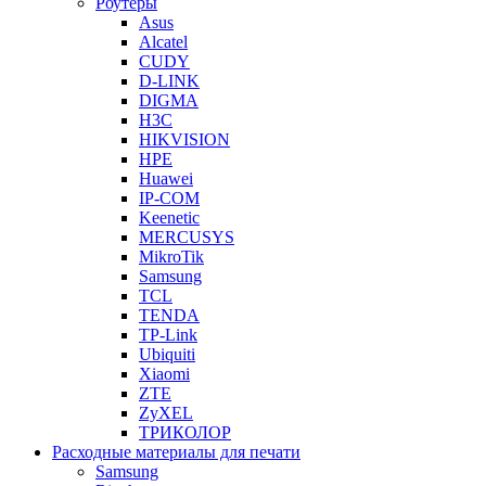
Роутеры
Asus
Alcatel
CUDY
D-LINK
DIGMA
H3C
HIKVISION
HPE
Huawei
IP-COM
Keenetic
MERCUSYS
MikroTik
Samsung
TCL
TENDA
TP-Link
Ubiquiti
Xiaomi
ZTE
ZyXEL
ТРИКОЛОР
Расходные материалы для печати
Samsung