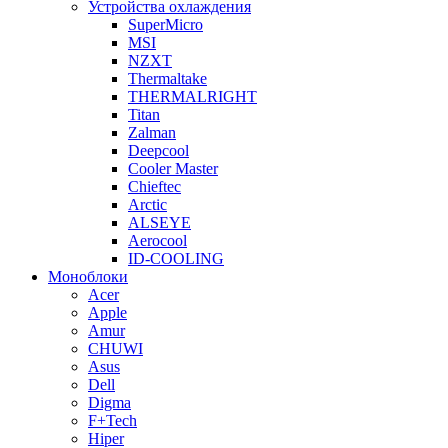
Устройства охлаждения
SuperMicro
MSI
NZXT
Thermaltake
THERMALRIGHT
Titan
Zalman
Deepcool
Cooler Master
Chieftec
Arctic
ALSEYE
Aerocool
ID-COOLING
Моноблоки
Acer
Apple
Amur
CHUWI
Asus
Dell
Digma
F+Tech
Hiper