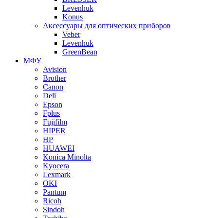
Levenhuk
Konus
Аксессуары для оптических приборов
Veber
Levenhuk
GreenBean
МФУ
Avision
Brother
Canon
Deli
Epson
Fplus
Fujifilm
HIPER
HP
HUAWEI
Konica Minolta
Kyocera
Lexmark
OKI
Pantum
Ricoh
Sindoh