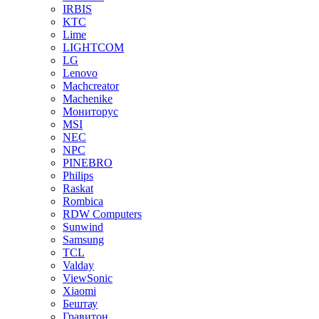
IRBIS
KTC
Lime
LIGHTCOM
LG
Lenovo
Machcreator
Machenike
Мониторус
MSI
NEC
NPC
PINEBRO
Philips
Raskat
Rombica
RDW Computers
Sunwind
Samsung
TCL
Valday
ViewSonic
Xiaomi
Бештау
Гравитон