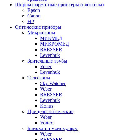
Широкоформатные принтеры (плоттеры)
Epson
Canon
HP
Оптические приборы
Микроскопы
МИКМЕД
МИКРОМЕД
BRESSER
Levenhuk
Зрительные трубы
Veber
Levenhuk
Телескопы
Sky-Watcher
Veber
BRESSER
Levenhuk
Konus
Прицелы оптические
Veber
Vortex
Бинокли и монокуляры
Veber
BRESSER