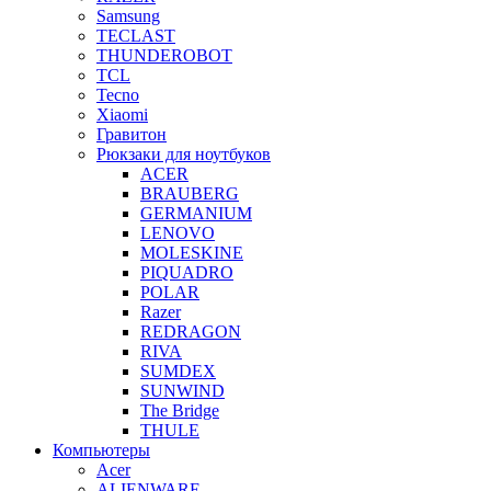
Samsung
TECLAST
THUNDEROBOT
TCL
Tecno
Xiaomi
Гравитон
Рюкзаки для ноутбуков
ACER
BRAUBERG
GERMANIUM
LENOVO
MOLESKINE
PIQUADRO
POLAR
Razer
REDRAGON
RIVA
SUMDEX
SUNWIND
The Bridge
THULE
Компьютеры
Acer
ALIENWARE