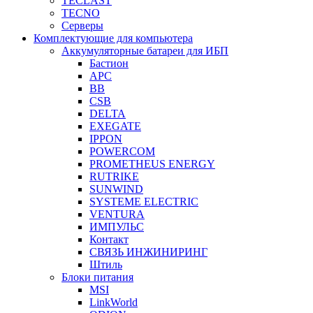
TECLAST
TECNO
Серверы
Комплектующие для компьютера
Аккумуляторные батареи для ИБП
Бастион
APC
BB
CSB
DELTA
EXEGATE
IPPON
POWERCOM
PROMETHEUS ENERGY
RUTRIKE
SUNWIND
SYSTEME ELECTRIC
VENTURA
ИМПУЛЬС
Контакт
СВЯЗЬ ИНЖИНИРИНГ
Штиль
Блоки питания
MSI
LinkWorld