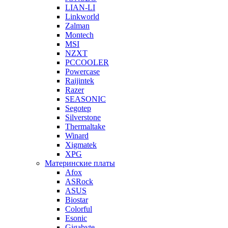
LIAN-LI
Linkworld
Zalman
Montech
MSI
NZXT
PCCOOLER
Powercase
Raijintek
Razer
SEASONIC
Segotep
Silverstone
Thermaltake
Winard
Xigmatek
XPG
Материнские платы
Afox
ASRock
ASUS
Biostar
Colorful
Esonic
Gigabyte