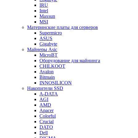
IRU
Intel
Maxsun
MSI
Материнские платы для серверов
Supermicro
ASUS
Gigabyte
Майнеры Asic
MicroBT
Оборудование для майнинга
CHILKOOT
Avalon
Bitmain
INNOSILICON
Накопители SSD
A-DATA
AGI
AMD
Apacer
Colorful
Crucial
DATO
Dell