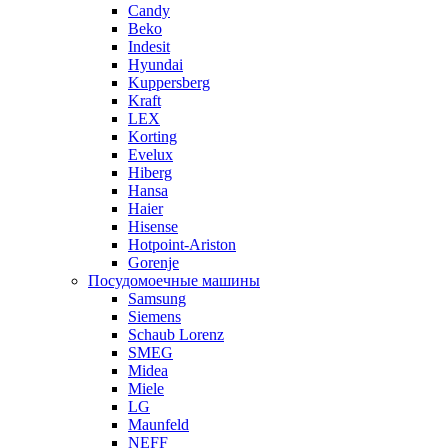
Candy
Beko
Indesit
Hyundai
Kuppersberg
Kraft
LEX
Korting
Evelux
Hiberg
Hansa
Haier
Hisense
Hotpoint-Ariston
Gorenje
Посудомоечные машины
Samsung
Siemens
Schaub Lorenz
SMEG
Midea
Miele
LG
Maunfeld
NEFF