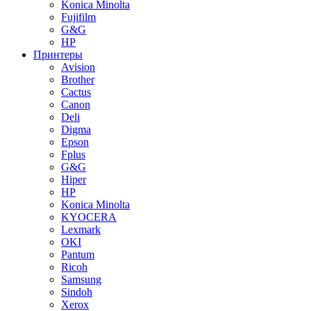
Konica Minolta
Fujifilm
G&G
HP
Принтеры
Avision
Brother
Cactus
Canon
Deli
Digma
Epson
Fplus
G&G
Hiper
HP
Konica Minolta
KYOCERA
Lexmark
OKI
Pantum
Ricoh
Samsung
Sindoh
Xerox