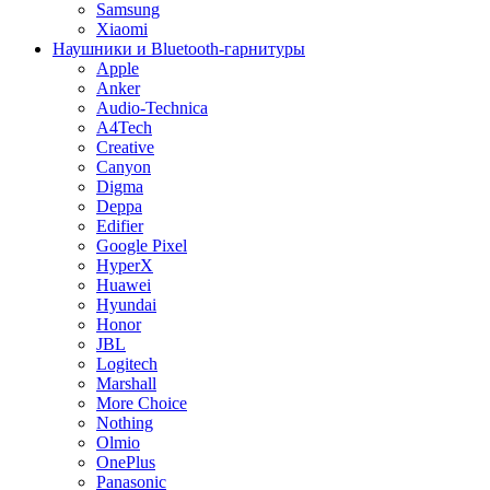
Samsung
Xiaomi
Наушники и Bluetooth-гарнитуры
Apple
Anker
Audio-Technica
A4Tech
Creative
Canyon
Digma
Deppa
Edifier
Google Pixel
HyperX
Huawei
Hyundai
Honor
JBL
Logitech
Marshall
More Choice
Nothing
Olmio
OnePlus
Panasonic