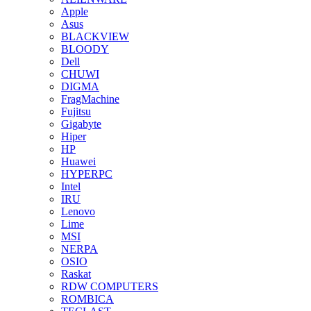
Apple
Asus
BLACKVIEW
BLOODY
Dell
CHUWI
DIGMA
FragMachine
Fujitsu
Gigabyte
Hiper
HP
Huawei
HYPERPC
Intel
IRU
Lenovo
Lime
MSI
NERPA
OSIO
Raskat
RDW COMPUTERS
ROMBICA