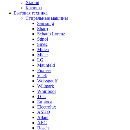
Xiaomi
Катюша
Бытовая техника
Стиральные машины
Samsung
Sharp
Schaub Lorenz
Stinol
Smeg
Midea
Miele
LG
Maunfeld
Pioneer
Vitek
Weissgauff
Willmark
Whirlpool
TCL
Бирюса
Electrolux
ASKO
Atlant
AEG
Bosch