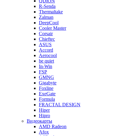
QDION
R-Senda
Thermaltake
Zalman
DeepCool
Cooler Master
Corsair
Chieftec
ASUS
Accord
Aerocool
be quiet
In-Win
FSP
GMNG
Gigabyte
Foxline
ExeGate
Formula
FRACTAL DESIGN
Hiper
Hipro
Видеокарты
AMD Radeon
Afox