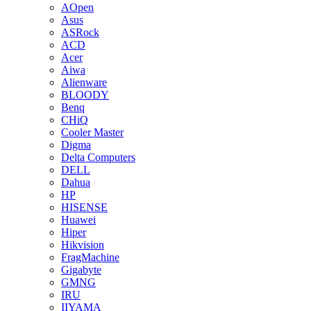
AOpen
Asus
ASRock
ACD
Acer
Aiwa
Alienware
BLOODY
Benq
CHiQ
Cooler Master
Digma
Delta Computers
DELL
Dahua
HP
HISENSE
Huawei
Hiper
Hikvision
FragMachine
Gigabyte
GMNG
IRU
IIYAMA