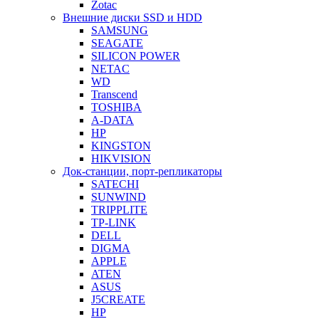
Zotac
Внешние диски SSD и HDD
SAMSUNG
SEAGATE
SILICON POWER
NETAC
WD
Transcend
TOSHIBA
A-DATA
HP
KINGSTON
HIKVISION
Док-станции, порт-репликаторы
SATECHI
SUNWIND
TRIPPLITE
TP-LINK
DELL
DIGMA
APPLE
ATEN
ASUS
J5CREATE
HP