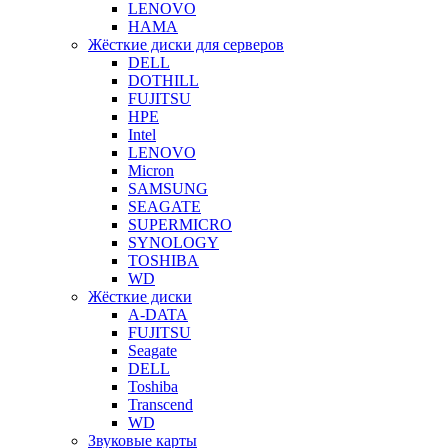
LENOVO
HAMA
Жёсткие диски для серверов
DELL
DOTHILL
FUJITSU
HPE
Intel
LENOVO
Micron
SAMSUNG
SEAGATE
SUPERMICRO
SYNOLOGY
TOSHIBA
WD
Жёсткие диски
A-DATA
FUJITSU
Seagate
DELL
Toshiba
Transcend
WD
Звуковые карты