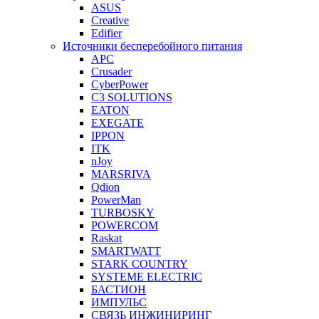
ASUS
Creative
Edifier
Источники бесперебойного питания
APC
Crusader
CyberPower
C3 SOLUTIONS
EATON
EXEGATE
IPPON
ITK
nJoy
MARSRIVA
Qdion
PowerMan
TURBOSKY
POWERCOM
Raskat
SMARTWATT
STARK COUNTRY
SYSTEME ELECTRIC
БАСТИОН
ИМПУЛЬС
СВЯЗЬ ИНЖИНИРИНГ