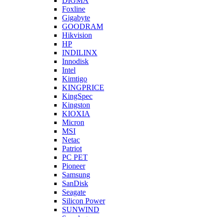
DIGMA
Foxline
Gigabyte
GOODRAM
Hikvision
HP
INDILINX
Innodisk
Intel
Kimtigo
KINGPRICE
KingSpec
Kingston
KIOXIA
Micron
MSI
Netac
Patriot
PC PET
Pioneer
Samsung
SanDisk
Seagate
Silicon Power
SUNWIND