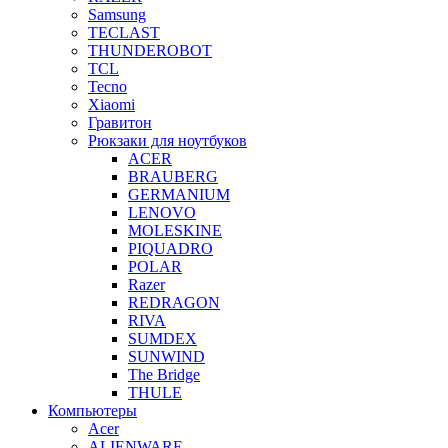
Samsung
TECLAST
THUNDEROBOT
TCL
Tecno
Xiaomi
Гравитон
Рюкзаки для ноутбуков
ACER
BRAUBERG
GERMANIUM
LENOVO
MOLESKINE
PIQUADRO
POLAR
Razer
REDRAGON
RIVA
SUMDEX
SUNWIND
The Bridge
THULE
Компьютеры
Acer
ALIENWARE