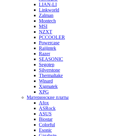
LIAN-LI
Linkworld
Zalman
Montech
MSI
NZXT
PCCOOLER
Powercase
Raijintek
Razer
SEASONIC
Segotep
Silverstone
Thermaltake
Winard
Xigmatek
XPG
Материнские платы
Afox
ASRock
ASUS
Biostar
Colorful
Esonic
Gigabyte