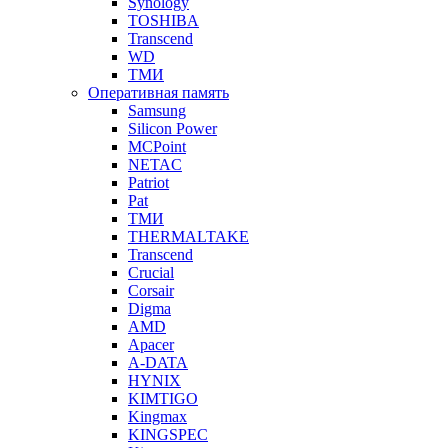
Synology
TOSHIBA
Transcend
WD
ТМИ
Оперативная память
Samsung
Silicon Power
MCPoint
NETAC
Patriot
Pat
ТМИ
THERMALTAKE
Transcend
Crucial
Corsair
Digma
AMD
Apacer
A-DATA
HYNIX
KIMTIGO
Kingmax
KINGSPEC