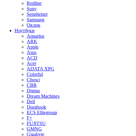
Redline
Sony
Sennheiser
Samsung
Оклик
Ноутбуки
Aquarius
ARK
Apple
Asus
ACD
Acer
ADATA XPG
Colorful
Chuwi
CBR
Digma
Dream Machines
Dell
Durabook
ECS Elitegroup
F+
FUJITSU
GMNG
Gigabyte