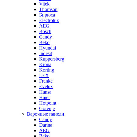
Vitek
Thomson
Бирюса
Electrolux
AEG
Bosch
Candy
Beko
Hyundai
Indesit
Kuppersberg
Krona
Korting
LEX
Franke
Evelux
Hansa
Haier
Hotpoint
Gorenje
Варочные панели
Candy
Darina
AEG
Beko