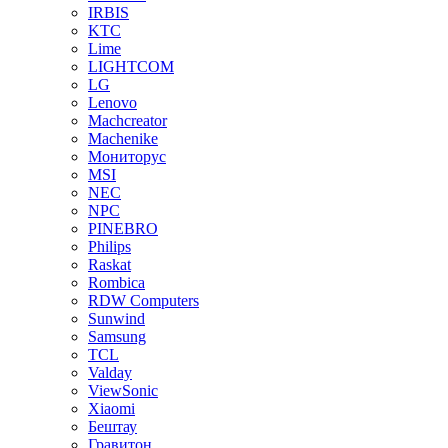
IRBIS
KTC
Lime
LIGHTCOM
LG
Lenovo
Machcreator
Machenike
Мониторус
MSI
NEC
NPC
PINEBRO
Philips
Raskat
Rombica
RDW Computers
Sunwind
Samsung
TCL
Valday
ViewSonic
Xiaomi
Бештау
Гравитон