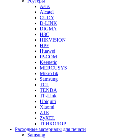
Роутеры
Asus
Alcatel
CUDY
D-LINK
DIGMA
H3C
HIKVISION
HPE
Huawei
IP-COM
Keenetic
MERCUSYS
MikroTik
Samsung
TCL
TENDA
TP-Link
Ubiquiti
Xiaomi
ZTE
ZyXEL
ТРИКОЛОР
Расходные материалы для печати
Samsung