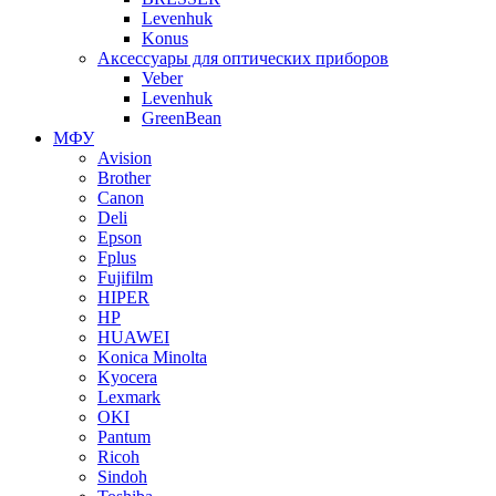
Levenhuk
Konus
Аксессуары для оптических приборов
Veber
Levenhuk
GreenBean
МФУ
Avision
Brother
Canon
Deli
Epson
Fplus
Fujifilm
HIPER
HP
HUAWEI
Konica Minolta
Kyocera
Lexmark
OKI
Pantum
Ricoh
Sindoh