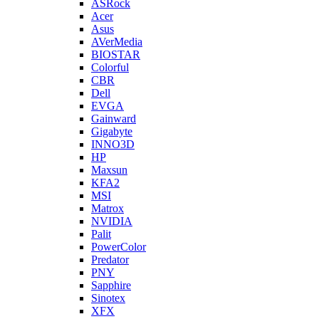
ASRock
Acer
Asus
AVerMedia
BIOSTAR
Colorful
CBR
Dell
EVGA
Gainward
Gigabyte
INNO3D
HP
Maxsun
KFA2
MSI
Matrox
NVIDIA
Palit
PowerColor
Predator
PNY
Sapphire
Sinotex
XFX