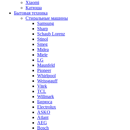
Xiaomi
Катюша
Бытовая техника
Стиральные машины
Samsung
Sharp
Schaub Lorenz
Stinol
Smeg
Midea
Miele
LG
Maunfeld
Pioneer
Whirlpool
Weissgauff
Vitek
TCL
Willmark
Бирюса
Electrolux
ASKO
Atlant
AEG
Bosch