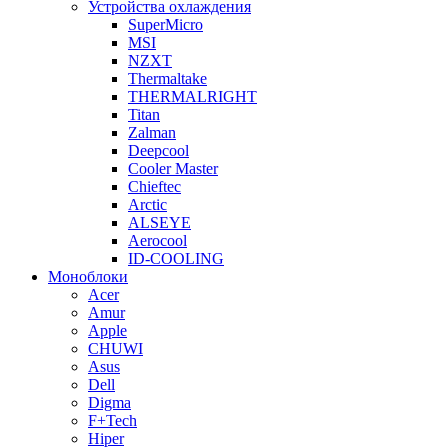
Устройства охлаждения
SuperMicro
MSI
NZXT
Thermaltake
THERMALRIGHT
Titan
Zalman
Deepcool
Cooler Master
Chieftec
Arctic
ALSEYE
Aerocool
ID-COOLING
Моноблоки
Acer
Amur
Apple
CHUWI
Asus
Dell
Digma
F+Tech
Hiper