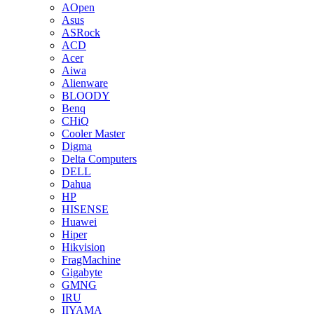
AOpen
Asus
ASRock
ACD
Acer
Aiwa
Alienware
BLOODY
Benq
CHiQ
Cooler Master
Digma
Delta Computers
DELL
Dahua
HP
HISENSE
Huawei
Hiper
Hikvision
FragMachine
Gigabyte
GMNG
IRU
IIYAMA