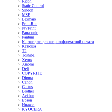
Ricoh
Static Control
Sindoh
MSE
Lexmark
Print-Rite
NVPrint
Panasonic
Pantum
Картриджи для широкоформатной печати
Катюша
T2
Toshiba
Xerox
Xiaomi
Deli
COPYRITE
Digma
Canon
Cactus
Brother
Avision
Epson
Huawei
KYOCERA