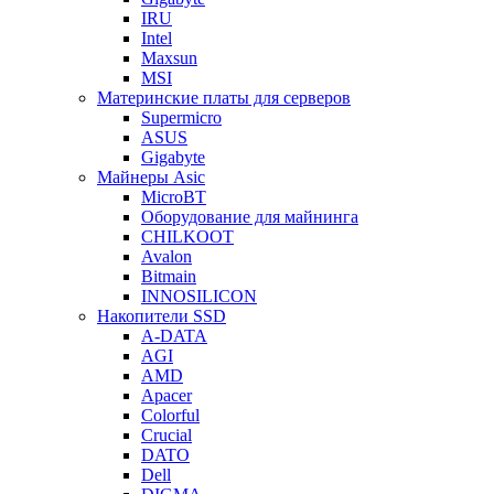
IRU
Intel
Maxsun
MSI
Материнские платы для серверов
Supermicro
ASUS
Gigabyte
Майнеры Asic
MicroBT
Оборудование для майнинга
CHILKOOT
Avalon
Bitmain
INNOSILICON
Накопители SSD
A-DATA
AGI
AMD
Apacer
Colorful
Crucial
DATO
Dell