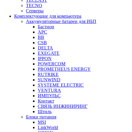
TECLAST
TECNO
Серверы
Комплектующие для компьютера
Аккумуляторные батареи для ИБП
Бастион
APC
BB
CSB
DELTA
EXEGATE
IPPON
POWERCOM
PROMETHEUS ENERGY
RUTRIKE
SUNWIND
SYSTEME ELECTRIC
VENTURA
ИМПУЛЬС
Контакт
СВЯЗЬ ИНЖИНИРИНГ
Штиль
Блоки питания
MSI
LinkWorld