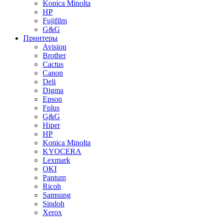
Konica Minolta
HP
Fujifilm
G&G
Принтеры
Avision
Brother
Cactus
Canon
Deli
Digma
Epson
Fplus
G&G
Hiper
HP
Konica Minolta
KYOCERA
Lexmark
OKI
Pantum
Ricoh
Samsung
Sindoh
Xerox