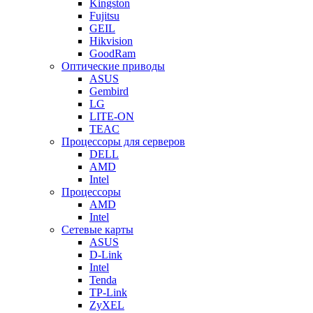
Kingston
Fujitsu
GEIL
Hikvision
GoodRam
Оптические приводы
ASUS
Gembird
LG
LITE-ON
TEAC
Процессоры для серверов
DELL
AMD
Intel
Процессоры
AMD
Intel
Сетевые карты
ASUS
D-Link
Intel
Tenda
TP-Link
ZyXEL