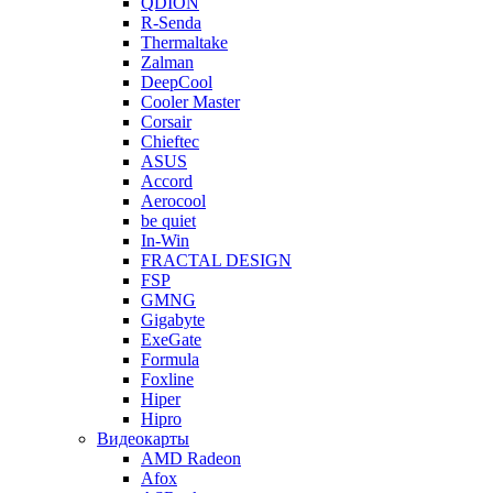
QDION
R-Senda
Thermaltake
Zalman
DeepCool
Cooler Master
Corsair
Chieftec
ASUS
Accord
Aerocool
be quiet
In-Win
FRACTAL DESIGN
FSP
GMNG
Gigabyte
ExeGate
Formula
Foxline
Hiper
Hipro
Видеокарты
AMD Radeon
Afox