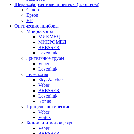
Широкоформатные принтеры (плоттеры)
Canon
Epson
HP
Оптические приборы
Микроскопы
МИКМЕД
МИКРОМЕД
BRESSER
Levenhuk
Зрительные трубы
Veber
Levenhuk
Телескопы
Sky-Watcher
Veber
BRESSER
Levenhuk
Konus
Прицелы оптические
Veber
Vortex
Бинокли и монокуляры
Veber
BRESSER