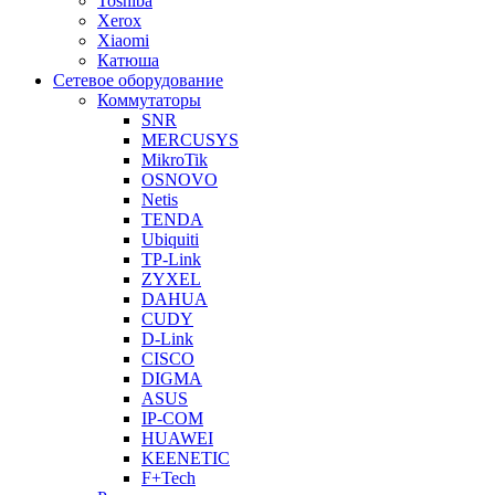
Toshiba
Xerox
Xiaomi
Катюша
Сетевое оборудование
Коммутаторы
SNR
MERCUSYS
MikroTik
OSNOVO
Netis
TENDA
Ubiquiti
TP-Link
ZYXEL
DAHUA
CUDY
D-Link
CISCO
DIGMA
ASUS
IP-COM
HUAWEI
KEENETIC
F+Tech