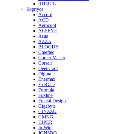
ШТИЛЬ
Корпуса
Accord
ACD
Aerocool
ALSEYE
Asus
AZZA
BLOODY
Chieftec
Cooler Master
Corsair
DeepCool
Digma
Enermax
ExeGate
Formula
Foxline
Fractal Design
Gigabyte
GINZZU
GMNG
HIPER
In-Win
JONSBO