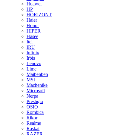
Huawei
HP
HORIZONT
Haier
Honor
HIPER
Hasee
Itel
IRU
Infinix
Irbis
Lenovo
Lime
Maibenben
MSI
Machenike
Microsoft
Nerpa
Prestigio
OSIO
Rombica
Rikor
Realme
Raskat
RAZER