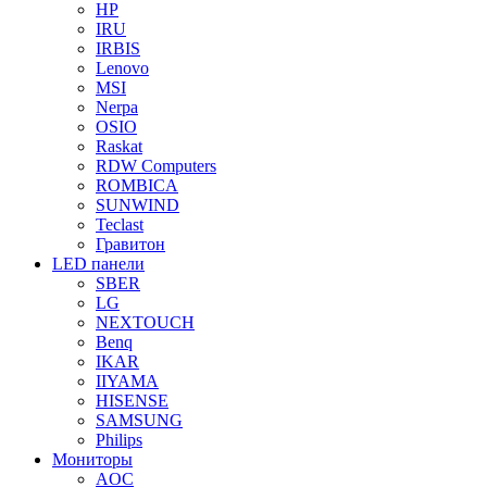
HP
IRU
IRBIS
Lenovo
MSI
Nerpa
OSIO
Raskat
RDW Computers
ROMBICA
SUNWIND
Teclast
Гравитон
LED панели
SBER
LG
NEXTOUCH
Benq
IKAR
IIYAMA
HISENSE
SAMSUNG
Philips
Мониторы
AOC