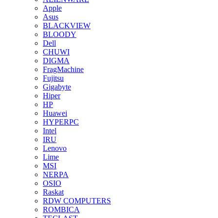
Apple
Asus
BLACKVIEW
BLOODY
Dell
CHUWI
DIGMA
FragMachine
Fujitsu
Gigabyte
Hiper
HP
Huawei
HYPERPC
Intel
IRU
Lenovo
Lime
MSI
NERPA
OSIO
Raskat
RDW COMPUTERS
ROMBICA