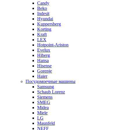
Candy
Beko
Indesit
Hyundai
Kuppersberg
Korting
Kraft
LEX
Hotpoint-Ariston
Evelux
Hiberg
Hansa
Hisense
Gorenje
Haier
Посудомоечные машины
Samsung
Schaub Lorenz
Siemens
SMEG
Midea
Miele
LG
Maunfeld
NEFF