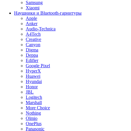
Samsung
Xiaomi
Наушники и Bluetooth-гарнитуры
Apple
Anker
Audio-Technica
A4Tech
Creative
Canyon
Digma
Deppa
Edifier
Google Pixel
HyperX
Huawei
Hyundai
Honor
JBL
Logitech
Marshall
More Choice
Nothing
Olmio
OnePlus
Panasonic