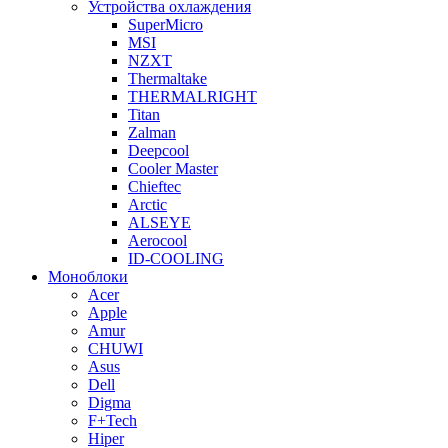
Устройства охлаждения
SuperMicro
MSI
NZXT
Thermaltake
THERMALRIGHT
Titan
Zalman
Deepcool
Cooler Master
Chieftec
Arctic
ALSEYE
Aerocool
ID-COOLING
Моноблоки
Acer
Apple
Amur
CHUWI
Asus
Dell
Digma
F+Tech
Hiper