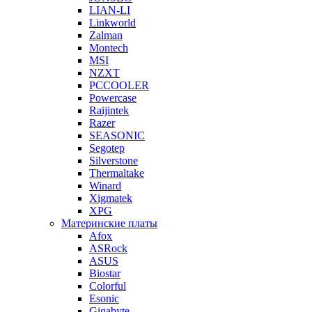
LIAN-LI
Linkworld
Zalman
Montech
MSI
NZXT
PCCOOLER
Powercase
Raijintek
Razer
SEASONIC
Segotep
Silverstone
Thermaltake
Winard
Xigmatek
XPG
Материнские платы
Afox
ASRock
ASUS
Biostar
Colorful
Esonic
Gigabyte