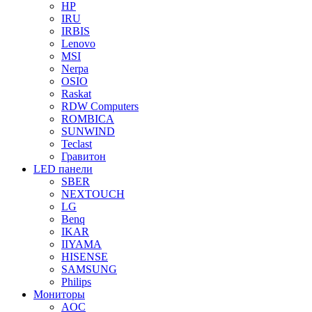
HP
IRU
IRBIS
Lenovo
MSI
Nerpa
OSIO
Raskat
RDW Computers
ROMBICA
SUNWIND
Teclast
Гравитон
LED панели
SBER
NEXTOUCH
LG
Benq
IKAR
IIYAMA
HISENSE
SAMSUNG
Philips
Мониторы
AOC