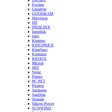
DIGMA
Foxline
Gigabyte
GOODRAM
Hikvision
HP
INDILINX
Innodisk
Intel
Kimtigo
KINGPRICE
KingSpec
Kingston
KIOXIA
Micron
MSI
Netac
Patriot
PC PET
Pioneer
Samsung
SanDisk
Seagate
Silicon Power
SUNWIND