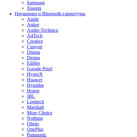
Samsung
Xiaomi
Наушники и Bluetooth-гарнитуры
Apple
Anker
Audio-Technica
A4Tech
Creative
Canyon
Digma
Deppa
Edifier
Google Pixel
HyperX
Huawei
Hyundai
Honor
JBL
Logitech
Marshall
More Choice
Nothing
Olmio
OnePlus
Panasonic