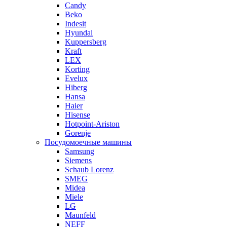
Candy
Beko
Indesit
Hyundai
Kuppersberg
Kraft
LEX
Korting
Evelux
Hiberg
Hansa
Haier
Hisense
Hotpoint-Ariston
Gorenje
Посудомоечные машины
Samsung
Siemens
Schaub Lorenz
SMEG
Midea
Miele
LG
Maunfeld
NEFF