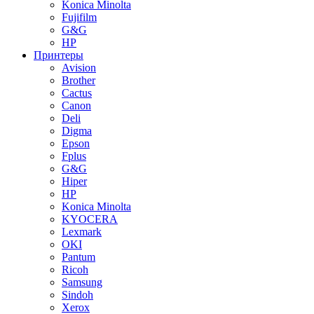
Konica Minolta
Fujifilm
G&G
HP
Принтеры
Avision
Brother
Cactus
Canon
Deli
Digma
Epson
Fplus
G&G
Hiper
HP
Konica Minolta
KYOCERA
Lexmark
OKI
Pantum
Ricoh
Samsung
Sindoh
Xerox