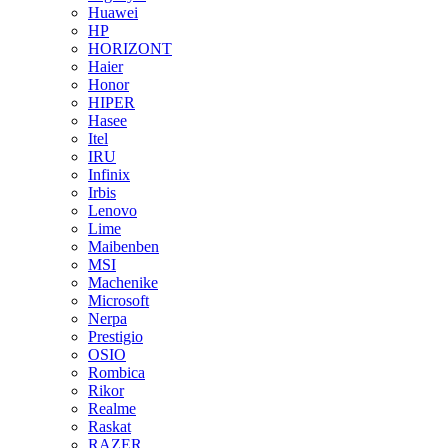
Huawei
HP
HORIZONT
Haier
Honor
HIPER
Hasee
Itel
IRU
Infinix
Irbis
Lenovo
Lime
Maibenben
MSI
Machenike
Microsoft
Nerpa
Prestigio
OSIO
Rombica
Rikor
Realme
Raskat
RAZER