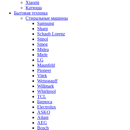
Xiaomi
Катюша
Бытовая техника
Стиральные машины
Samsung
Sharp
Schaub Lorenz
Stinol
Smeg
Midea
Miele
LG
Maunfeld
Pioneer
Vitek
Weissgauff
Willmark
Whirlpool
TCL
Бирюса
Electrolux
ASKO
Atlant
AEG
Bosch