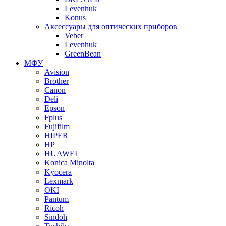
Levenhuk
Konus
Аксессуары для оптических приборов
Veber
Levenhuk
GreenBean
МФУ
Avision
Brother
Canon
Deli
Epson
Fplus
Fujifilm
HIPER
HP
HUAWEI
Konica Minolta
Kyocera
Lexmark
OKI
Pantum
Ricoh
Sindoh