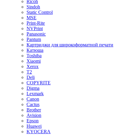
Ricoh
Sindoh
Static Control
MSE
Print-Rite
NVPrint
Panasonic
Pantum
Картриджи для широкоформатной печати
Катюша
Toshiba
Xiaomi
Xerox
T2
Deli
COPYRITE
Digma
Lexmark
Canon
Cactus
Brother
Avision
Epson
Huawei
KYOCERA