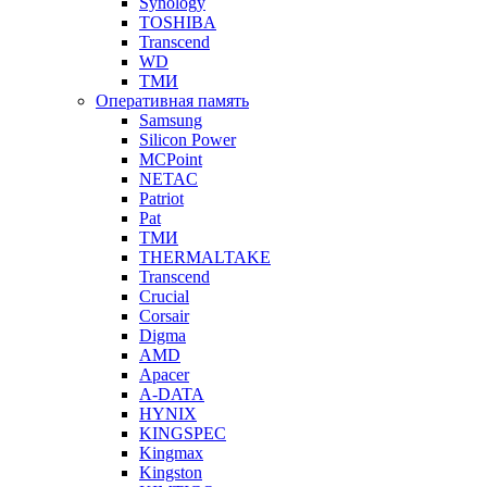
Synology
TOSHIBA
Transcend
WD
ТМИ
Оперативная память
Samsung
Silicon Power
MCPoint
NETAC
Patriot
Pat
ТМИ
THERMALTAKE
Transcend
Crucial
Corsair
Digma
AMD
Apacer
A-DATA
HYNIX
KINGSPEC
Kingmax
Kingston