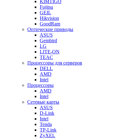
KIMTIGO
Fujitsu
GEIL
Hikvision
GoodRam
Оптические приводы
ASUS
Gembird
LG
LITE-ON
TEAC
Процессоры для серверов
DELL
AMD
Intel
Процессоры
AMD
Intel
Сетевые карты
ASUS
D-Link
Intel
Tenda
TP-Link
ZyXEL