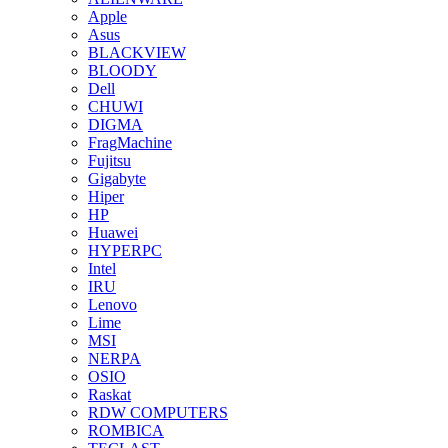
Apple
Asus
BLACKVIEW
BLOODY
Dell
CHUWI
DIGMA
FragMachine
Fujitsu
Gigabyte
Hiper
HP
Huawei
HYPERPC
Intel
IRU
Lenovo
Lime
MSI
NERPA
OSIO
Raskat
RDW COMPUTERS
ROMBICA