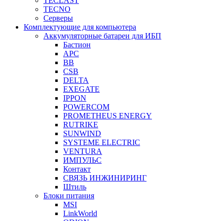
TECLAST
TECNO
Серверы
Комплектующие для компьютера
Аккумуляторные батареи для ИБП
Бастион
APC
BB
CSB
DELTA
EXEGATE
IPPON
POWERCOM
PROMETHEUS ENERGY
RUTRIKE
SUNWIND
SYSTEME ELECTRIC
VENTURA
ИМПУЛЬС
Контакт
СВЯЗЬ ИНЖИНИРИНГ
Штиль
Блоки питания
MSI
LinkWorld