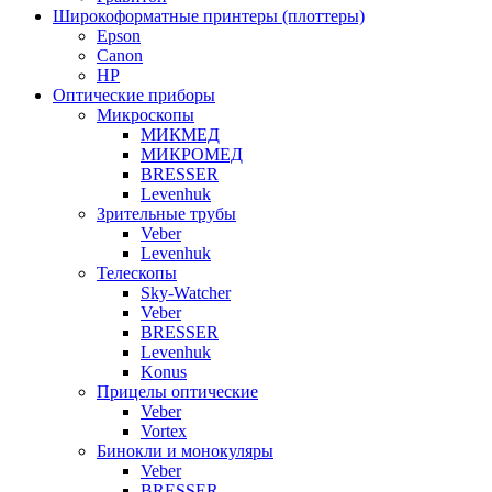
Широкоформатные принтеры (плоттеры)
Epson
Canon
HP
Оптические приборы
Микроскопы
МИКМЕД
МИКРОМЕД
BRESSER
Levenhuk
Зрительные трубы
Veber
Levenhuk
Телескопы
Sky-Watcher
Veber
BRESSER
Levenhuk
Konus
Прицелы оптические
Veber
Vortex
Бинокли и монокуляры
Veber
BRESSER