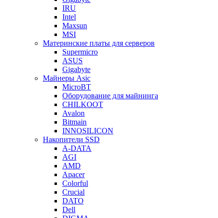
IRU
Intel
Maxsun
MSI
Материнские платы для серверов
Supermicro
ASUS
Gigabyte
Майнеры Asic
MicroBT
Оборудование для майнинга
CHILKOOT
Avalon
Bitmain
INNOSILICON
Накопители SSD
A-DATA
AGI
AMD
Apacer
Colorful
Crucial
DATO
Dell