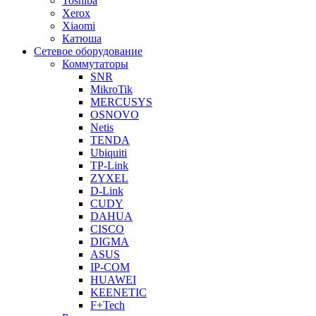
Toshiba
Xerox
Xiaomi
Катюша
Сетевое оборудование
Коммутаторы
SNR
MikroTik
MERCUSYS
OSNOVO
Netis
TENDA
Ubiquiti
TP-Link
ZYXEL
D-Link
CUDY
DAHUA
CISCO
DIGMA
ASUS
IP-COM
HUAWEI
KEENETIC
F+Tech