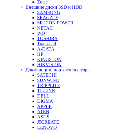
Zotac
Внешние диски SSD и HDD
SAMSUNG
SEAGATE
SILICON POWER
NETAC
WD
TOSHIBA
Transcend
A-DATA
HP
KINGSTON
HIKVISION
Док-станции, порт-репликаторы
SATECHI
SUNWIND
TRIPPLITE
TP-LINK
DELL
DIGMA
APPLE
ATEN
ASUS
J5CREATE
LENOVO