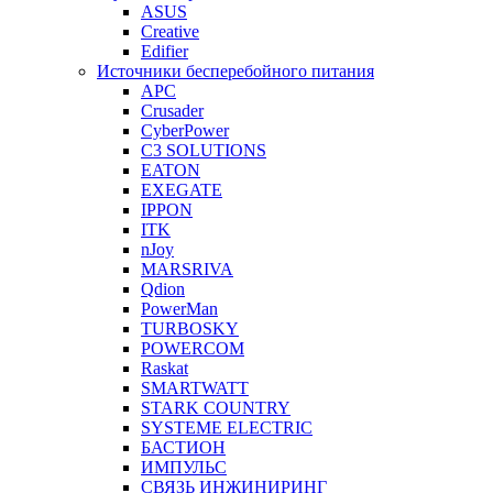
ASUS
Creative
Edifier
Источники бесперебойного питания
APC
Crusader
CyberPower
C3 SOLUTIONS
EATON
EXEGATE
IPPON
ITK
nJoy
MARSRIVA
Qdion
PowerMan
TURBOSKY
POWERCOM
Raskat
SMARTWATT
STARK COUNTRY
SYSTEME ELECTRIC
БАСТИОН
ИМПУЛЬС
СВЯЗЬ ИНЖИНИРИНГ