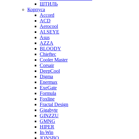
ШТИЛЬ
Корпуса
Accord
ACD
Aerocool
ALSEYE
Asus
AZZA
BLOODY
Chieftec
Cooler Master
Corsair
DeepCool
Digma
Enermax
ExeGate
Formula
Foxline
Fractal Design
Gigabyte
GINZZU
GMNG
HIPER
In-Win
JONSBO