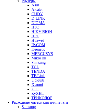
Роутеры
Asus
Alcatel
CUDY
D-LINK
DIGMA
H3C
HIKVISION
HPE
Huawei
IP-COM
Keenetic
MERCUSYS
MikroTik
Samsung
TCL
TENDA
TP-Link
Ubiquiti
Xiaomi
ZTE
ZyXEL
ТРИКОЛОР
Расходные материалы для печати
Samsung