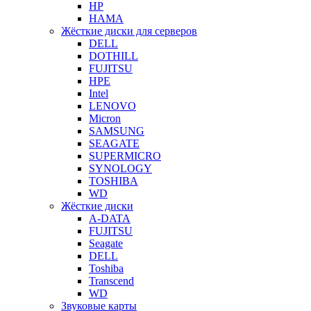
HP
HAMA
Жёсткие диски для серверов
DELL
DOTHILL
FUJITSU
HPE
Intel
LENOVO
Micron
SAMSUNG
SEAGATE
SUPERMICRO
SYNOLOGY
TOSHIBA
WD
Жёсткие диски
A-DATA
FUJITSU
Seagate
DELL
Toshiba
Transcend
WD
Звуковые карты