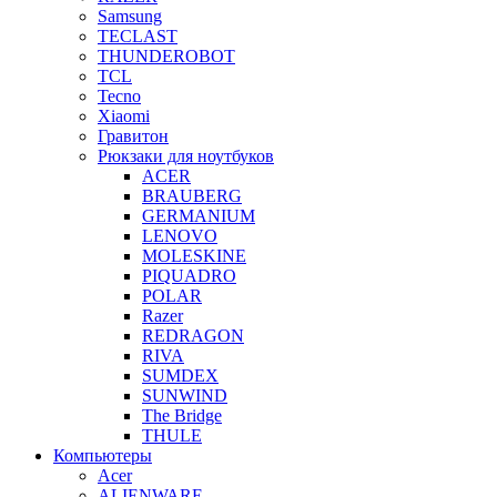
Samsung
TECLAST
THUNDEROBOT
TCL
Tecno
Xiaomi
Гравитон
Рюкзаки для ноутбуков
ACER
BRAUBERG
GERMANIUM
LENOVO
MOLESKINE
PIQUADRO
POLAR
Razer
REDRAGON
RIVA
SUMDEX
SUNWIND
The Bridge
THULE
Компьютеры
Acer
ALIENWARE