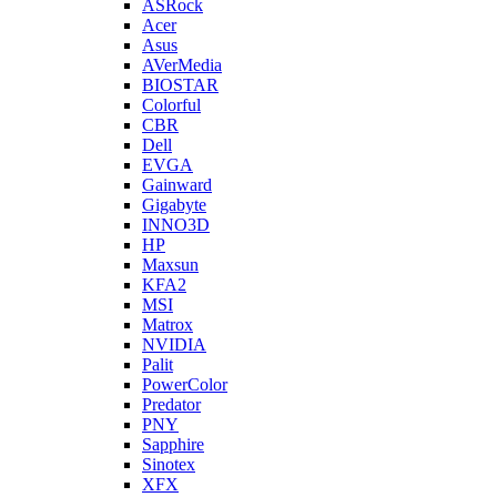
ASRock
Acer
Asus
AVerMedia
BIOSTAR
Colorful
CBR
Dell
EVGA
Gainward
Gigabyte
INNO3D
HP
Maxsun
KFA2
MSI
Matrox
NVIDIA
Palit
PowerColor
Predator
PNY
Sapphire
Sinotex
XFX