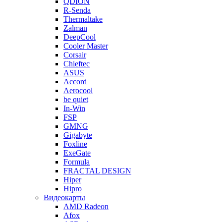
QDION
R-Senda
Thermaltake
Zalman
DeepCool
Cooler Master
Corsair
Chieftec
ASUS
Accord
Aerocool
be quiet
In-Win
FSP
GMNG
Gigabyte
Foxline
ExeGate
Formula
FRACTAL DESIGN
Hiper
Hipro
Видеокарты
AMD Radeon
Afox