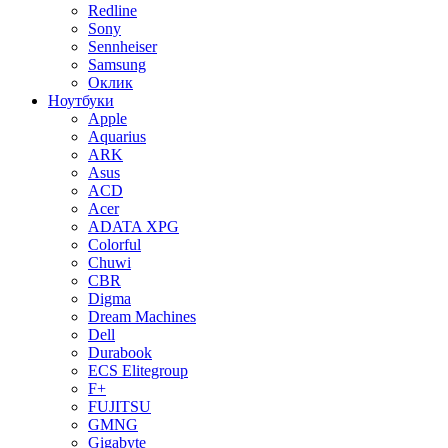
Redline
Sony
Sennheiser
Samsung
Оклик
Ноутбуки
Apple
Aquarius
ARK
Asus
ACD
Acer
ADATA XPG
Colorful
Chuwi
CBR
Digma
Dream Machines
Dell
Durabook
ECS Elitegroup
F+
FUJITSU
GMNG
Gigabyte