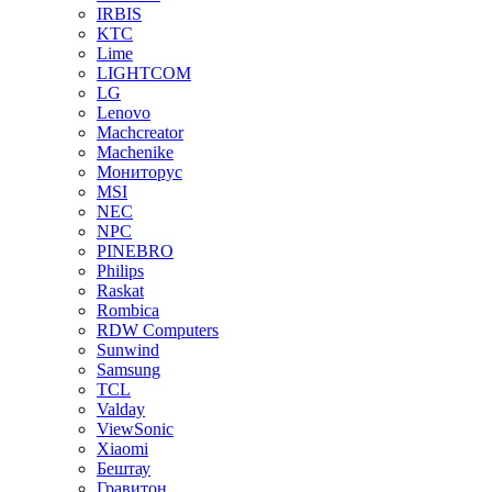
IRBIS
KTC
Lime
LIGHTCOM
LG
Lenovo
Machcreator
Machenike
Мониторус
MSI
NEC
NPC
PINEBRO
Philips
Raskat
Rombica
RDW Computers
Sunwind
Samsung
TCL
Valday
ViewSonic
Xiaomi
Бештау
Гравитон