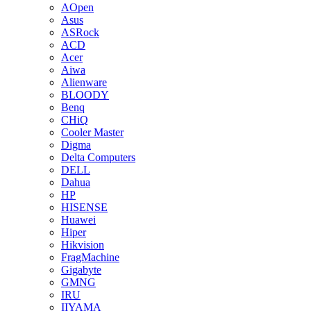
AOpen
Asus
ASRock
ACD
Acer
Aiwa
Alienware
BLOODY
Benq
CHiQ
Cooler Master
Digma
Delta Computers
DELL
Dahua
HP
HISENSE
Huawei
Hiper
Hikvision
FragMachine
Gigabyte
GMNG
IRU
IIYAMA