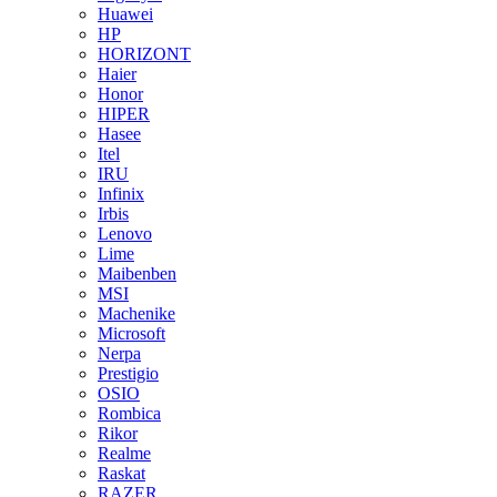
Huawei
HP
HORIZONT
Haier
Honor
HIPER
Hasee
Itel
IRU
Infinix
Irbis
Lenovo
Lime
Maibenben
MSI
Machenike
Microsoft
Nerpa
Prestigio
OSIO
Rombica
Rikor
Realme
Raskat
RAZER