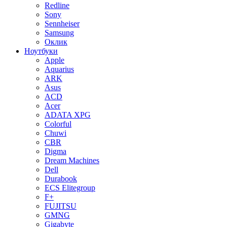
Redline
Sony
Sennheiser
Samsung
Оклик
Ноутбуки
Apple
Aquarius
ARK
Asus
ACD
Acer
ADATA XPG
Colorful
Chuwi
CBR
Digma
Dream Machines
Dell
Durabook
ECS Elitegroup
F+
FUJITSU
GMNG
Gigabyte