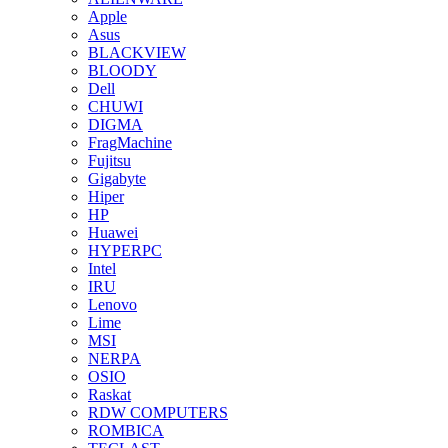
Apple
Asus
BLACKVIEW
BLOODY
Dell
CHUWI
DIGMA
FragMachine
Fujitsu
Gigabyte
Hiper
HP
Huawei
HYPERPC
Intel
IRU
Lenovo
Lime
MSI
NERPA
OSIO
Raskat
RDW COMPUTERS
ROMBICA