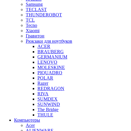
Samsung
TECLAST
THUNDEROBOT
TCL
Tecno
Xiaomi
Гравитон
Рюкзаки для ноутбуков
ACER
BRAUBERG
GERMANIUM
LENOVO
MOLESKINE
PIQUADRO
POLAR
Razer
REDRAGON
RIVA
SUMDEX
SUNWIND
The Bridge
THULE
Компьютеры
Acer
ALIENWARE