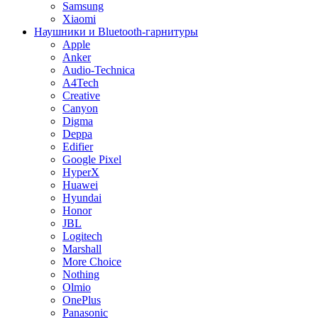
Samsung
Xiaomi
Наушники и Bluetooth-гарнитуры
Apple
Anker
Audio-Technica
A4Tech
Creative
Canyon
Digma
Deppa
Edifier
Google Pixel
HyperX
Huawei
Hyundai
Honor
JBL
Logitech
Marshall
More Choice
Nothing
Olmio
OnePlus
Panasonic