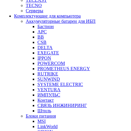
TECLAST
TECNO
Серверы
Комплектующие для компьютера
Аккумуляторные батареи для ИБП
Бастион
APC
BB
CSB
DELTA
EXEGATE
IPPON
POWERCOM
PROMETHEUS ENERGY
RUTRIKE
SUNWIND
SYSTEME ELECTRIC
VENTURA
ИМПУЛЬС
Контакт
СВЯЗЬ ИНЖИНИРИНГ
Штиль
Блоки питания
MSI
LinkWorld