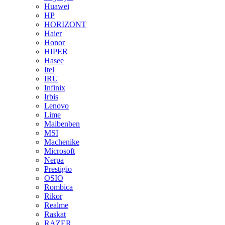
Huawei
HP
HORIZONT
Haier
Honor
HIPER
Hasee
Itel
IRU
Infinix
Irbis
Lenovo
Lime
Maibenben
MSI
Machenike
Microsoft
Nerpa
Prestigio
OSIO
Rombica
Rikor
Realme
Raskat
RAZER