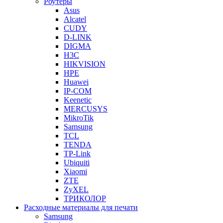
Роутеры
Asus
Alcatel
CUDY
D-LINK
DIGMA
H3C
HIKVISION
HPE
Huawei
IP-COM
Keenetic
MERCUSYS
MikroTik
Samsung
TCL
TENDA
TP-Link
Ubiquiti
Xiaomi
ZTE
ZyXEL
ТРИКОЛОР
Расходные материалы для печати
Samsung