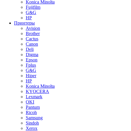
Konica Minolta
Fujifilm
G&G
HP
Принтеры
Avision
Brother
Cactus
Canon
Deli
Digma
Epson
Fplus
G&G
Hiper
HP
Konica Minolta
KYOCERA
Lexmark
OKI
Pantum
Ricoh
Samsung
Sindoh
Xerox