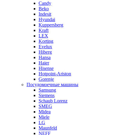
Candy
Beko
Indesit
Hyundai
Kuppersberg
Kraft
LEX
Korting
Evelux
Hiberg
Hansa
Haier
Hisense
Hotpoint-Ariston
Gorenje
Посудомоечные машины
Samsung
Siemens
Schaub Lorenz
SMEG
Midea
Miele
LG
Maunfeld
NEFF