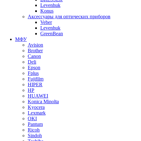
Levenhuk
Konus
Аксессуары для оптических приборов
Veber
Levenhuk
GreenBean
МФУ
Avision
Brother
Canon
Deli
Epson
Fplus
Fujifilm
HIPER
HP
HUAWEI
Konica Minolta
Kyocera
Lexmark
OKI
Pantum
Ricoh
Sindoh