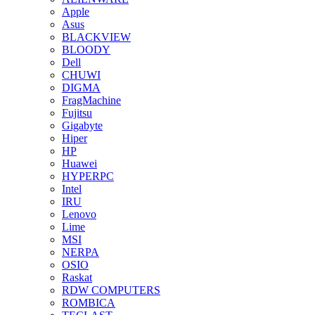
Apple
Asus
BLACKVIEW
BLOODY
Dell
CHUWI
DIGMA
FragMachine
Fujitsu
Gigabyte
Hiper
HP
Huawei
HYPERPC
Intel
IRU
Lenovo
Lime
MSI
NERPA
OSIO
Raskat
RDW COMPUTERS
ROMBICA