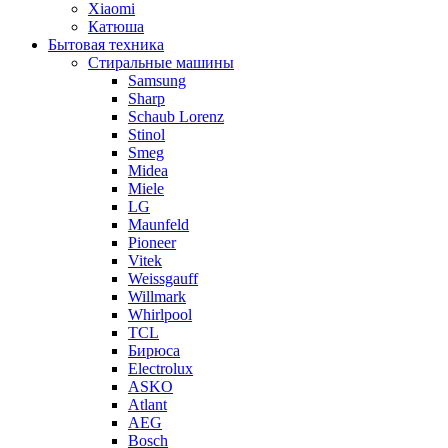
Xiaomi
Катюша
Бытовая техника
Стиральные машины
Samsung
Sharp
Schaub Lorenz
Stinol
Smeg
Midea
Miele
LG
Maunfeld
Pioneer
Vitek
Weissgauff
Willmark
Whirlpool
TCL
Бирюса
Electrolux
ASKO
Atlant
AEG
Bosch