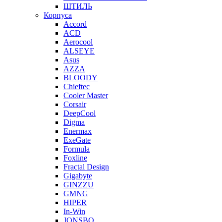
ШТИЛЬ
Корпуса
Accord
ACD
Aerocool
ALSEYE
Asus
AZZA
BLOODY
Chieftec
Cooler Master
Corsair
DeepCool
Digma
Enermax
ExeGate
Formula
Foxline
Fractal Design
Gigabyte
GINZZU
GMNG
HIPER
In-Win
JONSBO