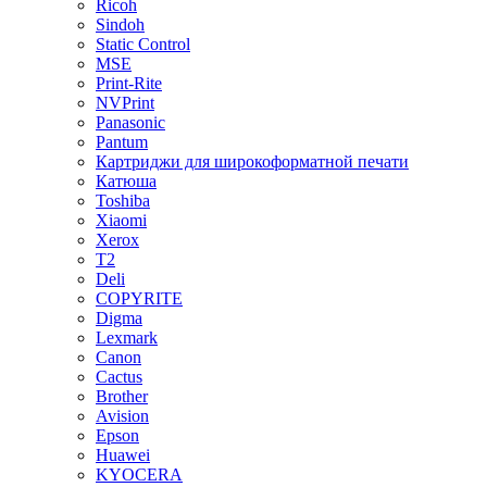
Ricoh
Sindoh
Static Control
MSE
Print-Rite
NVPrint
Panasonic
Pantum
Картриджи для широкоформатной печати
Катюша
Toshiba
Xiaomi
Xerox
T2
Deli
COPYRITE
Digma
Lexmark
Canon
Cactus
Brother
Avision
Epson
Huawei
KYOCERA