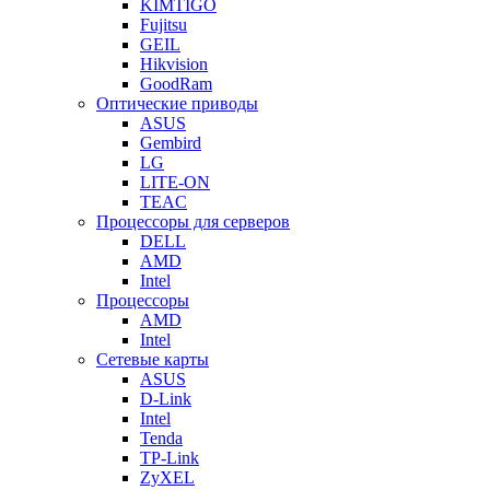
KIMTIGO
Fujitsu
GEIL
Hikvision
GoodRam
Оптические приводы
ASUS
Gembird
LG
LITE-ON
TEAC
Процессоры для серверов
DELL
AMD
Intel
Процессоры
AMD
Intel
Сетевые карты
ASUS
D-Link
Intel
Tenda
TP-Link
ZyXEL