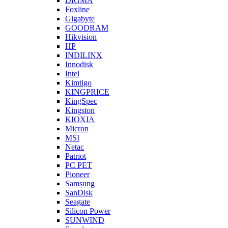
DIGMA
Foxline
Gigabyte
GOODRAM
Hikvision
HP
INDILINX
Innodisk
Intel
Kimtigo
KINGPRICE
KingSpec
Kingston
KIOXIA
Micron
MSI
Netac
Patriot
PC PET
Pioneer
Samsung
SanDisk
Seagate
Silicon Power
SUNWIND