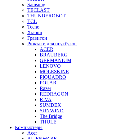
Samsung
TECLAST
THUNDEROBOT
TCL
Tecno
Xiaomi
Гравитон
Рюкзаки для ноутбуков
ACER
BRAUBERG
GERMANIUM
LENOVO
MOLESKINE
PIQUADRO
POLAR
Razer
REDRAGON
RIVA
SUMDEX
SUNWIND
The Bridge
THULE
Компьютеры
Acer
ALIENWARE