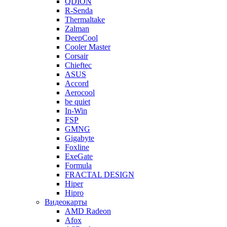
QDION
R-Senda
Thermaltake
Zalman
DeepCool
Cooler Master
Corsair
Chieftec
ASUS
Accord
Aerocool
be quiet
In-Win
FSP
GMNG
Gigabyte
Foxline
ExeGate
Formula
FRACTAL DESIGN
Hiper
Hipro
Видеокарты
AMD Radeon
Afox