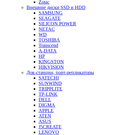
Zotac
Внешние диски SSD и HDD
SAMSUNG
SEAGATE
SILICON POWER
NETAC
WD
TOSHIBA
Transcend
A-DATA
HP
KINGSTON
HIKVISION
Док-станции, порт-репликаторы
SATECHI
SUNWIND
TRIPPLITE
TP-LINK
DELL
DIGMA
APPLE
ATEN
ASUS
J5CREATE
LENOVO