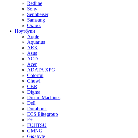
Redline
Sony
Sennheiser
Samsung
Оклик
Ноутбуки
Apple
Aquarius
ARK
Asus
ACD
Acer
ADATA XPG
Colorful
Chuwi
CBR
Digma
Dream Machines
Dell
Durabook
ECS Elitegroup
F+
FUJITSU
GMNG
Gigabyte