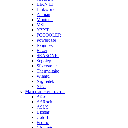
LIAN-LI
Linkworld
Zalman
Montech
MSI
NZXT
PCCOOLER
Powercase
Raijintek
Razer
SEASONIC
Segotep
Silverstone
Thermaltake
Winard
Xigmatek
XPG
Материнские платы
Afox
ASRock
ASUS
Biostar
Colorful
Esonic
Gigabyte