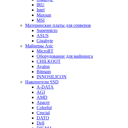
IRU
Intel
Maxsun
MSI
Материнские платы для серверов
Supermicro
ASUS
Gigabyte
Майнеры Asic
MicroBT
Оборудование для майнинга
CHILKOOT
Avalon
Bitmain
INNOSILICON
Накопители SSD
A-DATA
AGI
AMD
Apacer
Colorful
Crucial
DATO
Dell