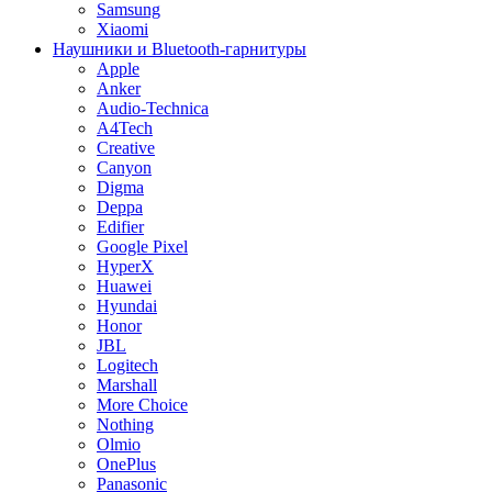
Samsung
Xiaomi
Наушники и Bluetooth-гарнитуры
Apple
Anker
Audio-Technica
A4Tech
Creative
Canyon
Digma
Deppa
Edifier
Google Pixel
HyperX
Huawei
Hyundai
Honor
JBL
Logitech
Marshall
More Choice
Nothing
Olmio
OnePlus
Panasonic