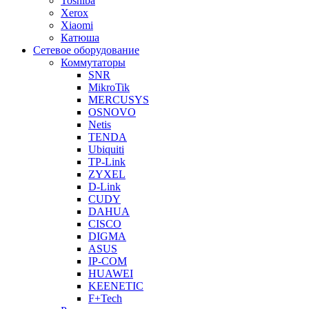
Toshiba
Xerox
Xiaomi
Катюша
Сетевое оборудование
Коммутаторы
SNR
MikroTik
MERCUSYS
OSNOVO
Netis
TENDA
Ubiquiti
TP-Link
ZYXEL
D-Link
CUDY
DAHUA
CISCO
DIGMA
ASUS
IP-COM
HUAWEI
KEENETIC
F+Tech