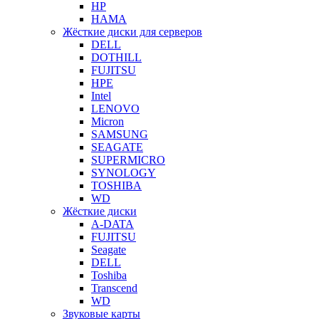
HP
HAMA
Жёсткие диски для серверов
DELL
DOTHILL
FUJITSU
HPE
Intel
LENOVO
Micron
SAMSUNG
SEAGATE
SUPERMICRO
SYNOLOGY
TOSHIBA
WD
Жёсткие диски
A-DATA
FUJITSU
Seagate
DELL
Toshiba
Transcend
WD
Звуковые карты