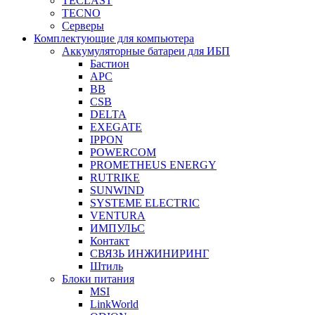
TECLAST
TECNO
Серверы
Комплектующие для компьютера
Аккумуляторные батареи для ИБП
Бастион
APC
BB
CSB
DELTA
EXEGATE
IPPON
POWERCOM
PROMETHEUS ENERGY
RUTRIKE
SUNWIND
SYSTEME ELECTRIC
VENTURA
ИМПУЛЬС
Контакт
СВЯЗЬ ИНЖИНИРИНГ
Штиль
Блоки питания
MSI
LinkWorld