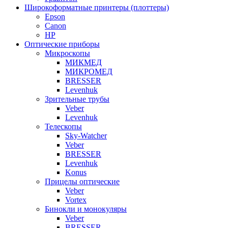
Широкоформатные принтеры (плоттеры)
Epson
Canon
HP
Оптические приборы
Микроскопы
МИКМЕД
МИКРОМЕД
BRESSER
Levenhuk
Зрительные трубы
Veber
Levenhuk
Телескопы
Sky-Watcher
Veber
BRESSER
Levenhuk
Konus
Прицелы оптические
Veber
Vortex
Бинокли и монокуляры
Veber
BRESSER