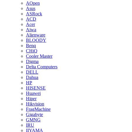
AOpen
Asus
ASRock
ACD
Acer
Aiwa
Alienware
BLOODY
Benq
CHiQ
Cooler Master
Digma
Delta Computers
DELL
Dahua
HP
HISENSE
Huawei
Hiper
Hikvision
FragMachine
Gigabyte
GMNG
IRU
IIYAMA