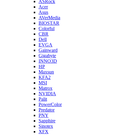
ASRock
Acer
Asus
AVerMedia
BIOSTAR
Colorful
CBR
Dell
EVGA
Gainward
Gigabyte
INNO3D
HP
Maxsun
KFA2
MSI
Matrox
NVIDIA
Palit
PowerColor
Predator
PNY
Sapphire
Sinotex
XFX