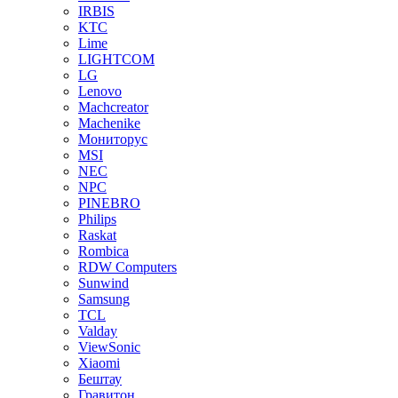
IRBIS
KTC
Lime
LIGHTCOM
LG
Lenovo
Machcreator
Machenike
Мониторус
MSI
NEC
NPC
PINEBRO
Philips
Raskat
Rombica
RDW Computers
Sunwind
Samsung
TCL
Valday
ViewSonic
Xiaomi
Бештау
Гравитон