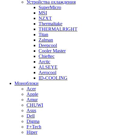
Устройства охлаждения
SuperMicro
MSI
NZXT
Thermaltake
THERMALRIGHT
Titan
Zalman
Deepcool
Cooler Master
Chieftec
Arctic
ALSEYE
Aerocool
ID-COOLING
Моноблоки
Acer
Apple
Amur
CHUWI
Asus
Dell
Digma
F+Tech
Hiper