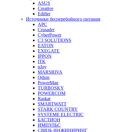
ASUS
Creative
Edifier
Источники бесперебойного питания
APC
Crusader
CyberPower
C3 SOLUTIONS
EATON
EXEGATE
IPPON
ITK
nJoy
MARSRIVA
Qdion
PowerMan
TURBOSKY
POWERCOM
Raskat
SMARTWATT
STARK COUNTRY
SYSTEME ELECTRIC
БАСТИОН
ИМПУЛЬС
СВЯЗЬ ИНЖИНИРИНГ