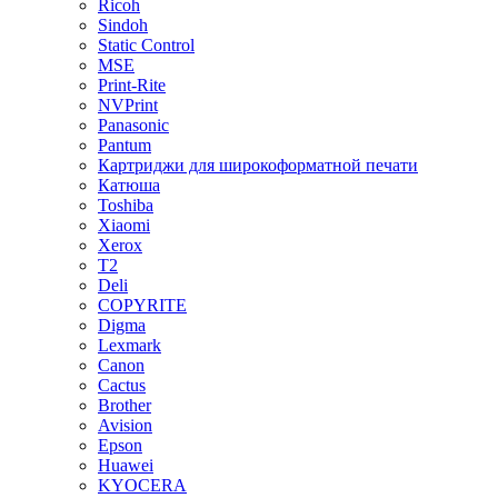
Ricoh
Sindoh
Static Control
MSE
Print-Rite
NVPrint
Panasonic
Pantum
Картриджи для широкоформатной печати
Катюша
Toshiba
Xiaomi
Xerox
T2
Deli
COPYRITE
Digma
Lexmark
Canon
Cactus
Brother
Avision
Epson
Huawei
KYOCERA