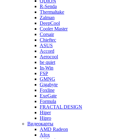
QDION
R-Senda
Thermaltake
Zalman
DeepCool
Cooler Master
Corsair
Chieftec
ASUS
Accord
Aerocool
be quiet
In-Win
FSP
GMNG
Gigabyte
Foxline
ExeGate
Formula
FRACTAL DESIGN
Hiper
Hipro
Видеокарты
AMD Radeon
Afox