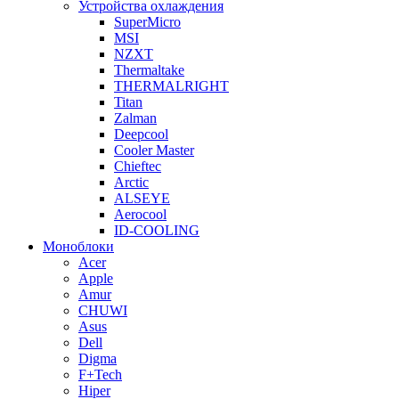
Устройства охлаждения
SuperMicro
MSI
NZXT
Thermaltake
THERMALRIGHT
Titan
Zalman
Deepcool
Cooler Master
Chieftec
Arctic
ALSEYE
Aerocool
ID-COOLING
Моноблоки
Acer
Apple
Amur
CHUWI
Asus
Dell
Digma
F+Tech
Hiper