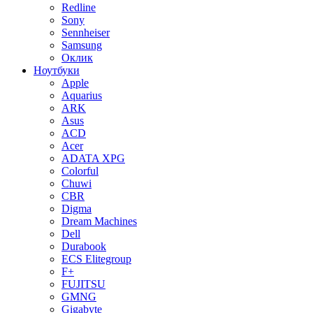
Redline
Sony
Sennheiser
Samsung
Оклик
Ноутбуки
Apple
Aquarius
ARK
Asus
ACD
Acer
ADATA XPG
Colorful
Chuwi
CBR
Digma
Dream Machines
Dell
Durabook
ECS Elitegroup
F+
FUJITSU
GMNG
Gigabyte