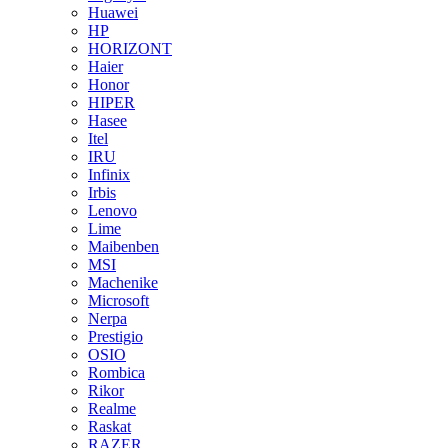
Huawei
HP
HORIZONT
Haier
Honor
HIPER
Hasee
Itel
IRU
Infinix
Irbis
Lenovo
Lime
Maibenben
MSI
Machenike
Microsoft
Nerpa
Prestigio
OSIO
Rombica
Rikor
Realme
Raskat
RAZER