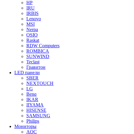
HP
IRU
IRBIS
Lenovo
MSI
Nerpa
OSIO
Raskat
RDW Computers
ROMBICA
SUNWIND
Teclast
Гравитон
LED панели
SBER
NEXTOUCH
LG
Benq
IKAR
IIYAMA
HISENSE
SAMSUNG
Philips
Мониторы
AOC