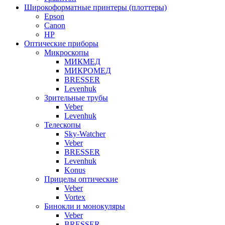
Широкоформатные принтеры (плоттеры)
Epson
Canon
HP
Оптические приборы
Микроскопы
МИКМЕД
МИКРОМЕД
BRESSER
Levenhuk
Зрительные трубы
Veber
Levenhuk
Телескопы
Sky-Watcher
Veber
BRESSER
Levenhuk
Konus
Прицелы оптические
Veber
Vortex
Бинокли и монокуляры
Veber
BRESSER