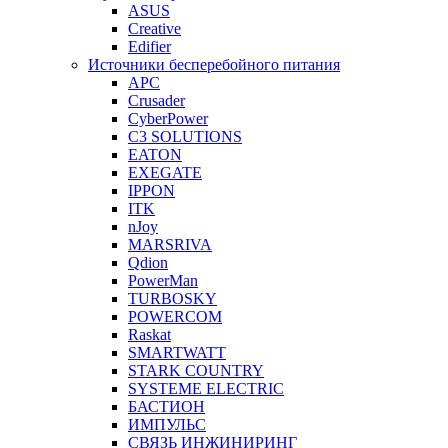
ASUS
Creative
Edifier
Источники бесперебойного питания
APC
Crusader
CyberPower
C3 SOLUTIONS
EATON
EXEGATE
IPPON
ITK
nJoy
MARSRIVA
Qdion
PowerMan
TURBOSKY
POWERCOM
Raskat
SMARTWATT
STARK COUNTRY
SYSTEME ELECTRIC
БАСТИОН
ИМПУЛЬС
СВЯЗЬ ИНЖИНИРИНГ