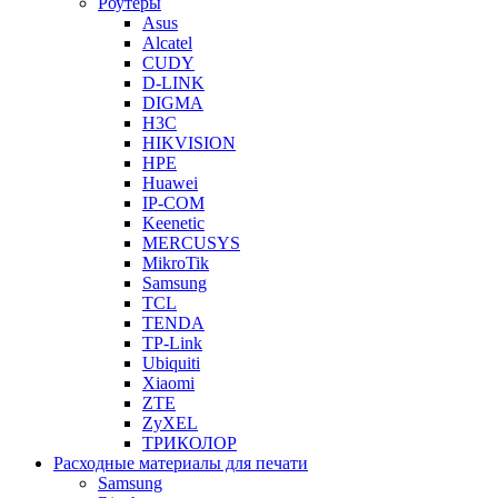
Роутеры
Asus
Alcatel
CUDY
D-LINK
DIGMA
H3C
HIKVISION
HPE
Huawei
IP-COM
Keenetic
MERCUSYS
MikroTik
Samsung
TCL
TENDA
TP-Link
Ubiquiti
Xiaomi
ZTE
ZyXEL
ТРИКОЛОР
Расходные материалы для печати
Samsung