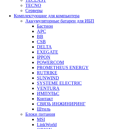
TECLAST
TECNO
Серверы
Комплектующие для компьютера
Аккумуляторные батареи для ИБП
Бастион
APC
BB
CSB
DELTA
EXEGATE
IPPON
POWERCOM
PROMETHEUS ENERGY
RUTRIKE
SUNWIND
SYSTEME ELECTRIC
VENTURA
ИМПУЛЬС
Контакт
СВЯЗЬ ИНЖИНИРИНГ
Штиль
Блоки питания
MSI
LinkWorld