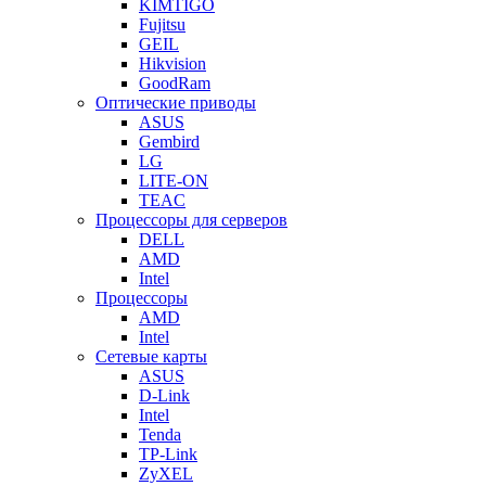
KIMTIGO
Fujitsu
GEIL
Hikvision
GoodRam
Оптические приводы
ASUS
Gembird
LG
LITE-ON
TEAC
Процессоры для серверов
DELL
AMD
Intel
Процессоры
AMD
Intel
Сетевые карты
ASUS
D-Link
Intel
Tenda
TP-Link
ZyXEL