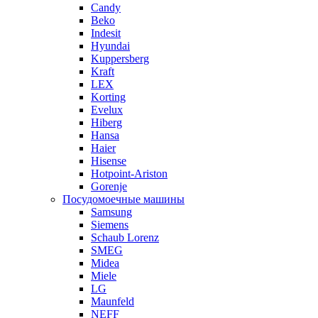
Candy
Beko
Indesit
Hyundai
Kuppersberg
Kraft
LEX
Korting
Evelux
Hiberg
Hansa
Haier
Hisense
Hotpoint-Ariston
Gorenje
Посудомоечные машины
Samsung
Siemens
Schaub Lorenz
SMEG
Midea
Miele
LG
Maunfeld
NEFF