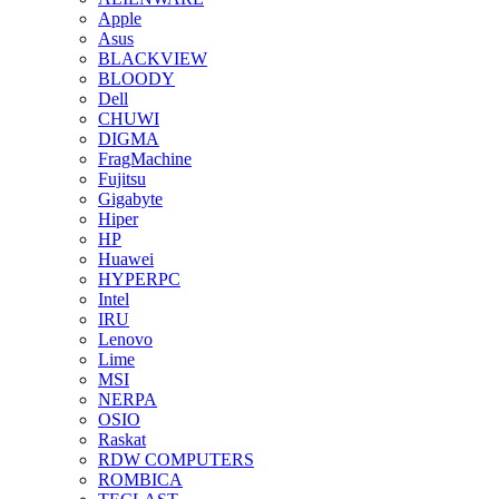
Apple
Asus
BLACKVIEW
BLOODY
Dell
CHUWI
DIGMA
FragMachine
Fujitsu
Gigabyte
Hiper
HP
Huawei
HYPERPC
Intel
IRU
Lenovo
Lime
MSI
NERPA
OSIO
Raskat
RDW COMPUTERS
ROMBICA