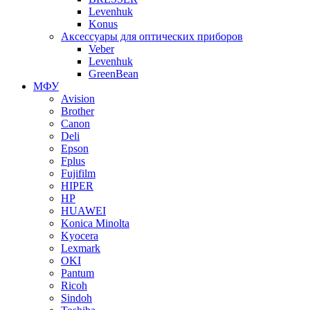
Levenhuk
Konus
Аксессуары для оптических приборов
Veber
Levenhuk
GreenBean
МФУ
Avision
Brother
Canon
Deli
Epson
Fplus
Fujifilm
HIPER
HP
HUAWEI
Konica Minolta
Kyocera
Lexmark
OKI
Pantum
Ricoh
Sindoh