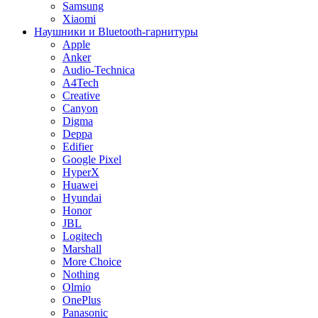
Samsung
Xiaomi
Наушники и Bluetooth-гарнитуры
Apple
Anker
Audio-Technica
A4Tech
Creative
Canyon
Digma
Deppa
Edifier
Google Pixel
HyperX
Huawei
Hyundai
Honor
JBL
Logitech
Marshall
More Choice
Nothing
Olmio
OnePlus
Panasonic