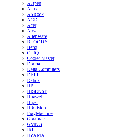
AOpen
Asus
ASRock
ACD
Acer
Aiwa
Alienware
BLOODY
Benq
CHiQ
Cooler Master
Digma
Delta Computers
DELL
Dahua
HP
HISENSE
Huawei
Hiper
Hikvision
FragMachine
Gigabyte
GMNG
IRU
IIYAMA