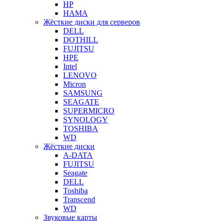
HP
HAMA
Жёсткие диски для серверов
DELL
DOTHILL
FUJITSU
HPE
Intel
LENOVO
Micron
SAMSUNG
SEAGATE
SUPERMICRO
SYNOLOGY
TOSHIBA
WD
Жёсткие диски
A-DATA
FUJITSU
Seagate
DELL
Toshiba
Transcend
WD
Звуковые карты