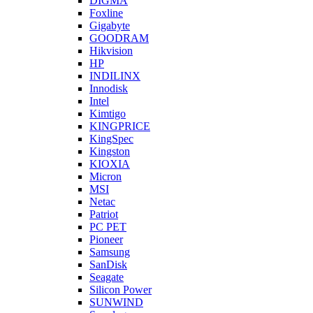
DIGMA
Foxline
Gigabyte
GOODRAM
Hikvision
HP
INDILINX
Innodisk
Intel
Kimtigo
KINGPRICE
KingSpec
Kingston
KIOXIA
Micron
MSI
Netac
Patriot
PC PET
Pioneer
Samsung
SanDisk
Seagate
Silicon Power
SUNWIND