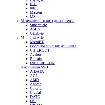
IRU
Intel
Maxsun
MSI
Материнские платы для серверов
Supermicro
ASUS
Gigabyte
Майнеры Asic
MicroBT
Оборудование для майнинга
CHILKOOT
Avalon
Bitmain
INNOSILICON
Накопители SSD
A-DATA
AGI
AMD
Apacer
Colorful
Crucial
DATO
Dell