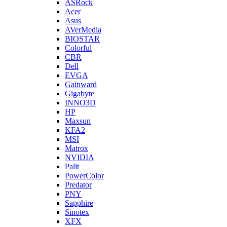
ASRock
Acer
Asus
AVerMedia
BIOSTAR
Colorful
CBR
Dell
EVGA
Gainward
Gigabyte
INNO3D
HP
Maxsun
KFA2
MSI
Matrox
NVIDIA
Palit
PowerColor
Predator
PNY
Sapphire
Sinotex
XFX