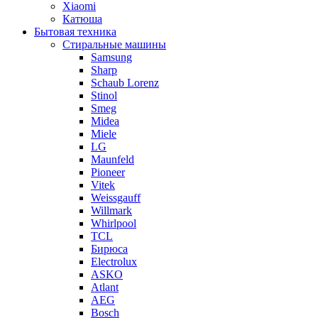
Xiaomi
Катюша
Бытовая техника
Стиральные машины
Samsung
Sharp
Schaub Lorenz
Stinol
Smeg
Midea
Miele
LG
Maunfeld
Pioneer
Vitek
Weissgauff
Willmark
Whirlpool
TCL
Бирюса
Electrolux
ASKO
Atlant
AEG
Bosch