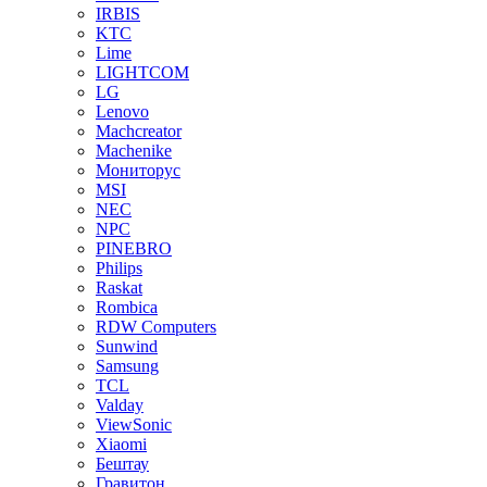
IRBIS
KTC
Lime
LIGHTCOM
LG
Lenovo
Machcreator
Machenike
Мониторус
MSI
NEC
NPC
PINEBRO
Philips
Raskat
Rombica
RDW Computers
Sunwind
Samsung
TCL
Valday
ViewSonic
Xiaomi
Бештау
Гравитон