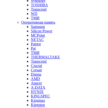
Synology
TOSHIBA
Transcend
WD
ТМИ
Оперативная память
Samsung
Silicon Power
MCPoint
NETAC
Patriot
Pat
ТМИ
THERMALTAKE
Transcend
Crucial
Corsair
Digma
AMD
Apacer
A-DATA
HYNIX
KINGSPEC
Kingmax
Kingston