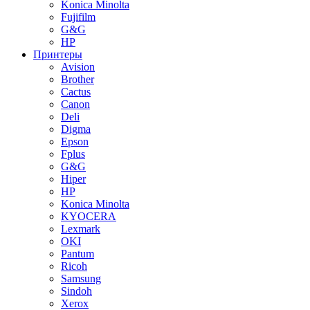
Konica Minolta
Fujifilm
G&G
HP
Принтеры
Avision
Brother
Cactus
Canon
Deli
Digma
Epson
Fplus
G&G
Hiper
HP
Konica Minolta
KYOCERA
Lexmark
OKI
Pantum
Ricoh
Samsung
Sindoh
Xerox