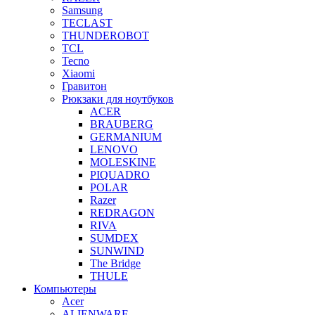
Samsung
TECLAST
THUNDEROBOT
TCL
Tecno
Xiaomi
Гравитон
Рюкзаки для ноутбуков
ACER
BRAUBERG
GERMANIUM
LENOVO
MOLESKINE
PIQUADRO
POLAR
Razer
REDRAGON
RIVA
SUMDEX
SUNWIND
The Bridge
THULE
Компьютеры
Acer
ALIENWARE