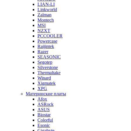
LIAN-LI
Linkworld
Zalman
Montech
MSI
NZXT
PCCOOLER
Powercase
Raijintek
Razer
SEASONIC
Segotep
Silverstone
Thermaltake
Winard
Xigmatek
XPG
Материнские платы
Afox
ASRock
ASUS
Biostar
Colorful
Esonic
Gigabyte