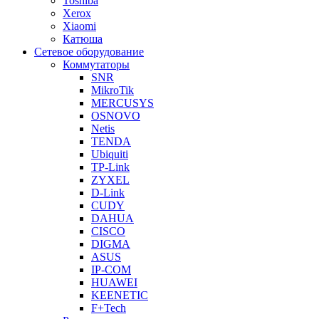
Toshiba
Xerox
Xiaomi
Катюша
Сетевое оборудование
Коммутаторы
SNR
MikroTik
MERCUSYS
OSNOVO
Netis
TENDA
Ubiquiti
TP-Link
ZYXEL
D-Link
CUDY
DAHUA
CISCO
DIGMA
ASUS
IP-COM
HUAWEI
KEENETIC
F+Tech