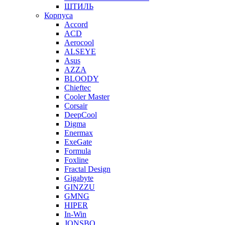
ШТИЛЬ
Корпуса
Accord
ACD
Aerocool
ALSEYE
Asus
AZZA
BLOODY
Chieftec
Cooler Master
Corsair
DeepCool
Digma
Enermax
ExeGate
Formula
Foxline
Fractal Design
Gigabyte
GINZZU
GMNG
HIPER
In-Win
JONSBO