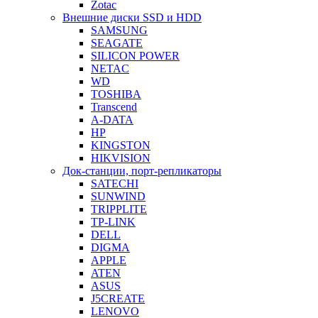
Zotac
Внешние диски SSD и HDD
SAMSUNG
SEAGATE
SILICON POWER
NETAC
WD
TOSHIBA
Transcend
A-DATA
HP
KINGSTON
HIKVISION
Док-станции, порт-репликаторы
SATECHI
SUNWIND
TRIPPLITE
TP-LINK
DELL
DIGMA
APPLE
ATEN
ASUS
J5CREATE
LENOVO