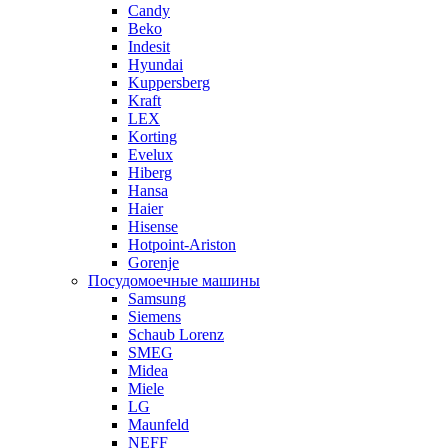
Candy
Beko
Indesit
Hyundai
Kuppersberg
Kraft
LEX
Korting
Evelux
Hiberg
Hansa
Haier
Hisense
Hotpoint-Ariston
Gorenje
Посудомоечные машины
Samsung
Siemens
Schaub Lorenz
SMEG
Midea
Miele
LG
Maunfeld
NEFF