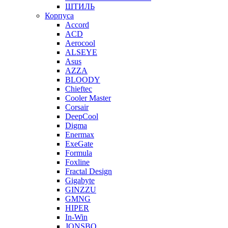
ШТИЛЬ
Корпуса
Accord
ACD
Aerocool
ALSEYE
Asus
AZZA
BLOODY
Chieftec
Cooler Master
Corsair
DeepCool
Digma
Enermax
ExeGate
Formula
Foxline
Fractal Design
Gigabyte
GINZZU
GMNG
HIPER
In-Win
JONSBO