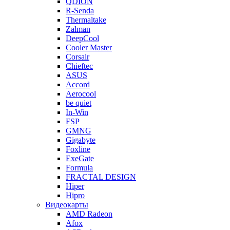
QDION
R-Senda
Thermaltake
Zalman
DeepCool
Cooler Master
Corsair
Chieftec
ASUS
Accord
Aerocool
be quiet
In-Win
FSP
GMNG
Gigabyte
Foxline
ExeGate
Formula
FRACTAL DESIGN
Hiper
Hipro
Видеокарты
AMD Radeon
Afox