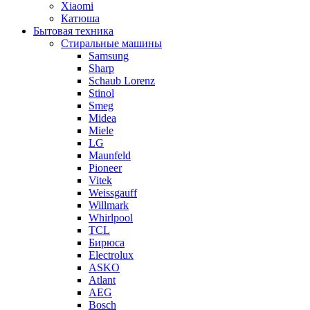
Xiaomi
Катюша
Бытовая техника
Стиральные машины
Samsung
Sharp
Schaub Lorenz
Stinol
Smeg
Midea
Miele
LG
Maunfeld
Pioneer
Vitek
Weissgauff
Willmark
Whirlpool
TCL
Бирюса
Electrolux
ASKO
Atlant
AEG
Bosch