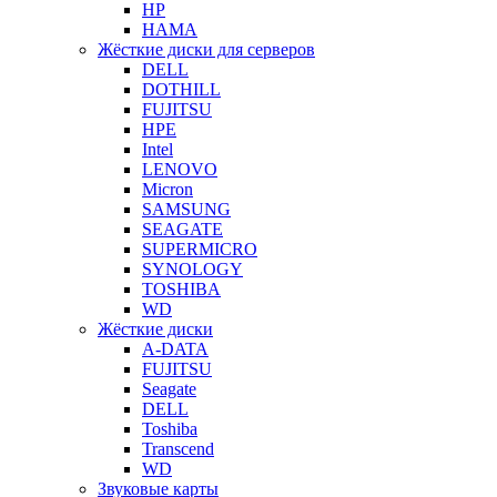
HP
HAMA
Жёсткие диски для серверов
DELL
DOTHILL
FUJITSU
HPE
Intel
LENOVO
Micron
SAMSUNG
SEAGATE
SUPERMICRO
SYNOLOGY
TOSHIBA
WD
Жёсткие диски
A-DATA
FUJITSU
Seagate
DELL
Toshiba
Transcend
WD
Звуковые карты