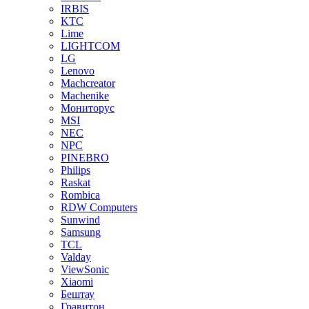
IRBIS
KTC
Lime
LIGHTCOM
LG
Lenovo
Machcreator
Machenike
Мониторус
MSI
NEC
NPC
PINEBRO
Philips
Raskat
Rombica
RDW Computers
Sunwind
Samsung
TCL
Valday
ViewSonic
Xiaomi
Бештау
Гравитон