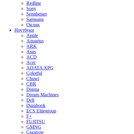
Redline
Sony
Sennheiser
Samsung
Оклик
Ноутбуки
Apple
Aquarius
ARK
Asus
ACD
Acer
ADATA XPG
Colorful
Chuwi
CBR
Digma
Dream Machines
Dell
Durabook
ECS Elitegroup
F+
FUJITSU
GMNG
Gigabyte