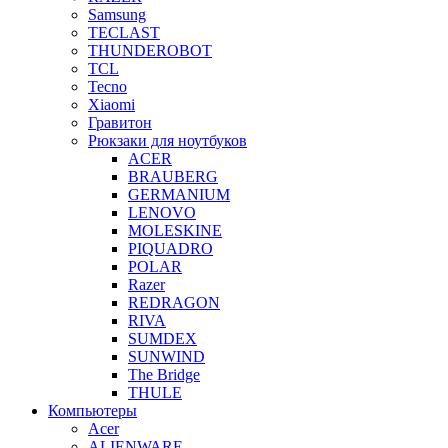
Samsung
TECLAST
THUNDEROBOT
TCL
Tecno
Xiaomi
Гравитон
Рюкзаки для ноутбуков
ACER
BRAUBERG
GERMANIUM
LENOVO
MOLESKINE
PIQUADRO
POLAR
Razer
REDRAGON
RIVA
SUMDEX
SUNWIND
The Bridge
THULE
Компьютеры
Acer
ALIENWARE