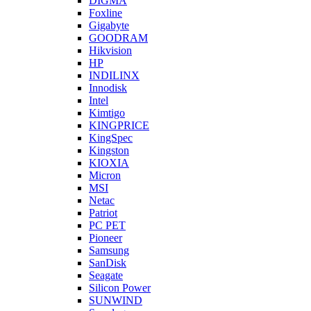
DIGMA
Foxline
Gigabyte
GOODRAM
Hikvision
HP
INDILINX
Innodisk
Intel
Kimtigo
KINGPRICE
KingSpec
Kingston
KIOXIA
Micron
MSI
Netac
Patriot
PC PET
Pioneer
Samsung
SanDisk
Seagate
Silicon Power
SUNWIND