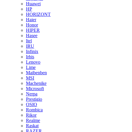
Huawei
HP
HORIZONT
Haier
Honor
HIPER
Hasee
Itel
IRU
Infinix
Irbis
Lenovo
Lime
Maibenben
MSI
Machenike
Microsoft
Nerpa
Prestigio
OSIO
Rombica
Rikor
Realme
Raskat
RAZER