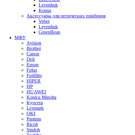
Levenhuk
Konus
Аксессуары для оптических приборов
Veber
Levenhuk
GreenBean
МФУ
Avision
Brother
Canon
Deli
Epson
Fplus
Fujifilm
HIPER
HP
HUAWEI
Konica Minolta
Kyocera
Lexmark
OKI
Pantum
Ricoh
Sindoh