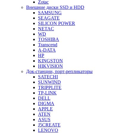
Zotac
Внешние диски SSD и HDD
SAMSUNG
SEAGATE
SILICON POWER
NETAC
WD
TOSHIBA
Transcend
A-DATA
HP
KINGSTON
HIKVISION
Док-станции, порт-репликаторы
SATECHI
SUNWIND
TRIPPLITE
TP-LINK
DELL
DIGMA
APPLE
ATEN
ASUS
J5CREATE
LENOVO