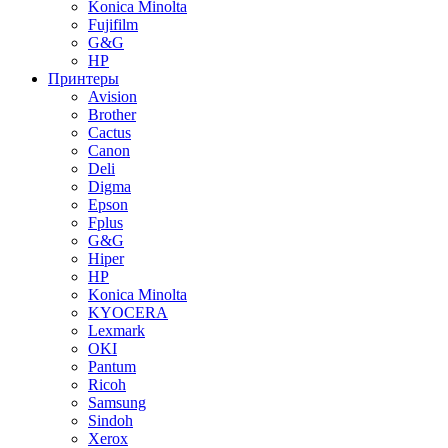
Konica Minolta
Fujifilm
G&G
HP
Принтеры
Avision
Brother
Cactus
Canon
Deli
Digma
Epson
Fplus
G&G
Hiper
HP
Konica Minolta
KYOCERA
Lexmark
OKI
Pantum
Ricoh
Samsung
Sindoh
Xerox