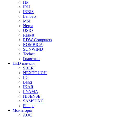
HP
IRU
IRBIS
Lenovo
MSI
Nerpa
OSIO
Raskat
RDW Computers
ROMBICA
SUNWIND
Teclast
Гравитон
LED панели
SBER
NEXTOUCH
LG
Benq
IKAR
IIYAMA
HISENSE
SAMSUNG
Philips
Мониторы
AOC