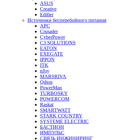
ASUS
Creative
Edifier
Источники бесперебойного питания
APC
Crusader
CyberPower
C3 SOLUTIONS
EATON
EXEGATE
IPPON
ITK
nJoy
MARSRIVA
Qdion
PowerMan
TURBOSKY
POWERCOM
Raskat
SMARTWATT
STARK COUNTRY
SYSTEME ELECTRIC
БАСТИОН
ИМПУЛЬС
СВЯЗЬ ИНЖИНИРИНГ