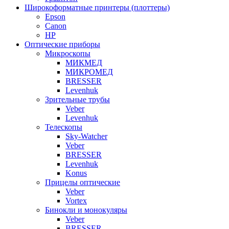
Широкоформатные принтеры (плоттеры)
Epson
Canon
HP
Оптические приборы
Микроскопы
МИКМЕД
МИКРОМЕД
BRESSER
Levenhuk
Зрительные трубы
Veber
Levenhuk
Телескопы
Sky-Watcher
Veber
BRESSER
Levenhuk
Konus
Прицелы оптические
Veber
Vortex
Бинокли и монокуляры
Veber
BRESSER