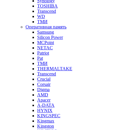
Synology
TOSHIBA
Transcend
WD
ТМИ
Оперативная память
Samsung
Silicon Power
MCPoint
NETAC
Patriot
Pat
ТМИ
THERMALTAKE
Transcend
Crucial
Corsair
Digma
AMD
Apacer
A-DATA
HYNIX
KINGSPEC
Kingmax
Kingston