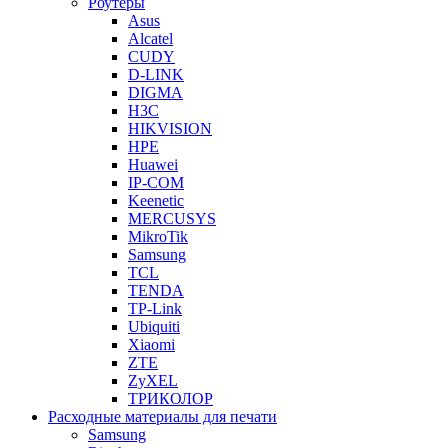
Роутеры
Asus
Alcatel
CUDY
D-LINK
DIGMA
H3C
HIKVISION
HPE
Huawei
IP-COM
Keenetic
MERCUSYS
MikroTik
Samsung
TCL
TENDA
TP-Link
Ubiquiti
Xiaomi
ZTE
ZyXEL
ТРИКОЛОР
Расходные материалы для печати
Samsung