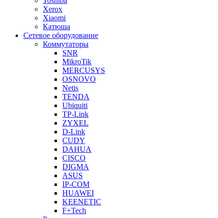
Toshiba
Xerox
Xiaomi
Катюша
Сетевое оборудование
Коммутаторы
SNR
MikroTik
MERCUSYS
OSNOVO
Netis
TENDA
Ubiquiti
TP-Link
ZYXEL
D-Link
CUDY
DAHUA
CISCO
DIGMA
ASUS
IP-COM
HUAWEI
KEENETIC
F+Tech