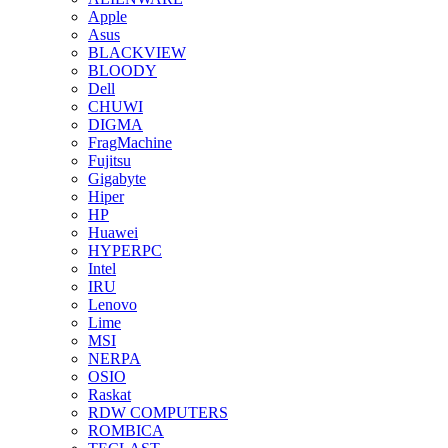
Apple
Asus
BLACKVIEW
BLOODY
Dell
CHUWI
DIGMA
FragMachine
Fujitsu
Gigabyte
Hiper
HP
Huawei
HYPERPC
Intel
IRU
Lenovo
Lime
MSI
NERPA
OSIO
Raskat
RDW COMPUTERS
ROMBICA