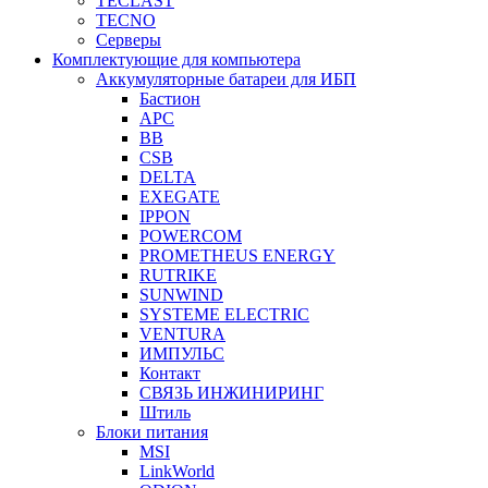
TECLAST
TECNO
Серверы
Комплектующие для компьютера
Аккумуляторные батареи для ИБП
Бастион
APC
BB
CSB
DELTA
EXEGATE
IPPON
POWERCOM
PROMETHEUS ENERGY
RUTRIKE
SUNWIND
SYSTEME ELECTRIC
VENTURA
ИМПУЛЬС
Контакт
СВЯЗЬ ИНЖИНИРИНГ
Штиль
Блоки питания
MSI
LinkWorld