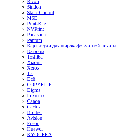
Ricoh
Sindoh
Static Control
MSE
Print-Rite
NVPrint
Panasonic
Pantum
Картриджи для широкоформатной печати
Катюша
Toshiba
Xiaomi
Xerox
T2
Deli
COPYRITE
Digma
Lexmark
Canon
Cactus
Brother
Avision
Epson
Huawei
KYOCERA