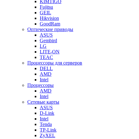
KIMTIGO
Fujitsu
GEIL
Hikvision
GoodRam
Оптические приводы
ASUS
Gembird
LG
LITE-ON
TEAC
Процессоры для серверов
DELL
AMD
Intel
Процессоры
AMD
Intel
Сетевые карты
ASUS
D-Link
Intel
Tenda
TP-Link
ZyXEL