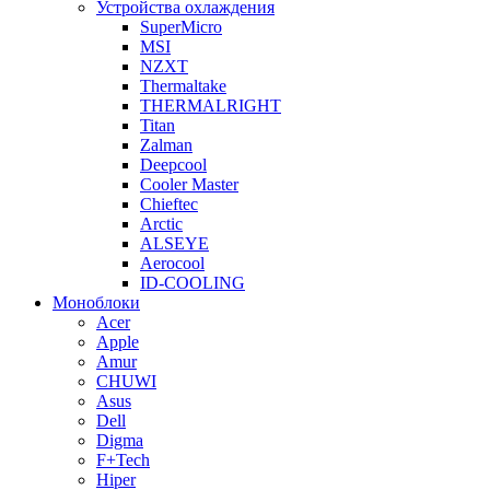
Устройства охлаждения
SuperMicro
MSI
NZXT
Thermaltake
THERMALRIGHT
Titan
Zalman
Deepcool
Cooler Master
Chieftec
Arctic
ALSEYE
Aerocool
ID-COOLING
Моноблоки
Acer
Apple
Amur
CHUWI
Asus
Dell
Digma
F+Tech
Hiper