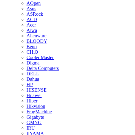
AOpen
Asus
ASRock
ACD
Acer
Aiwa
Alienware
BLOODY
Benq
CHiQ
Cooler Master
Digma
Delta Computers
DELL
Dahua
HP
HISENSE
Huawei
Hiper
Hikvision
FragMachine
Gigabyte
GMNG
IRU
IIYAMA