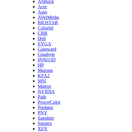
ASRock
Acer
Asus
AVerMedia
BIOSTAR
Colorful
CBR
Dell
EVGA
Gainward
Gigabyte
INNO3D
HP
Maxsun
KFA2
MSI
Matrox
NVIDIA
Palit
PowerColor
Predator
PNY
Sapphire
Sinotex
XFX