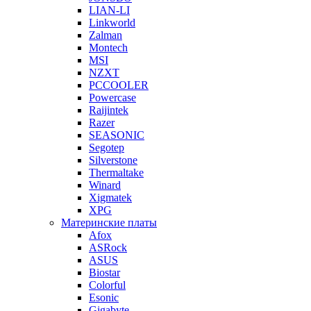
LIAN-LI
Linkworld
Zalman
Montech
MSI
NZXT
PCCOOLER
Powercase
Raijintek
Razer
SEASONIC
Segotep
Silverstone
Thermaltake
Winard
Xigmatek
XPG
Материнские платы
Afox
ASRock
ASUS
Biostar
Colorful
Esonic
Gigabyte