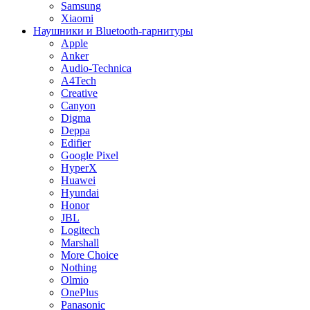
Samsung
Xiaomi
Наушники и Bluetooth-гарнитуры
Apple
Anker
Audio-Technica
A4Tech
Creative
Canyon
Digma
Deppa
Edifier
Google Pixel
HyperX
Huawei
Hyundai
Honor
JBL
Logitech
Marshall
More Choice
Nothing
Olmio
OnePlus
Panasonic