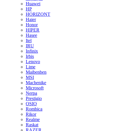
Huawei
HP
HORIZONT
Haier
Honor
HIPER
Hasee
Itel
IRU
Infinix
Irbis
Lenovo
Lime
Maibenben
MSI
Machenike
Microsoft
Nerpa
Prestigio
OSIO
Rombica
Rikor
Realme
Raskat
RAZER