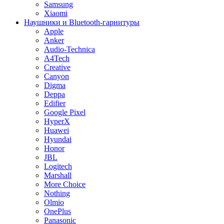
Samsung
Xiaomi
Наушники и Bluetooth-гарнитуры
Apple
Anker
Audio-Technica
A4Tech
Creative
Canyon
Digma
Deppa
Edifier
Google Pixel
HyperX
Huawei
Hyundai
Honor
JBL
Logitech
Marshall
More Choice
Nothing
Olmio
OnePlus
Panasonic