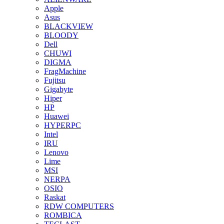
Apple
Asus
BLACKVIEW
BLOODY
Dell
CHUWI
DIGMA
FragMachine
Fujitsu
Gigabyte
Hiper
HP
Huawei
HYPERPC
Intel
IRU
Lenovo
Lime
MSI
NERPA
OSIO
Raskat
RDW COMPUTERS
ROMBICA