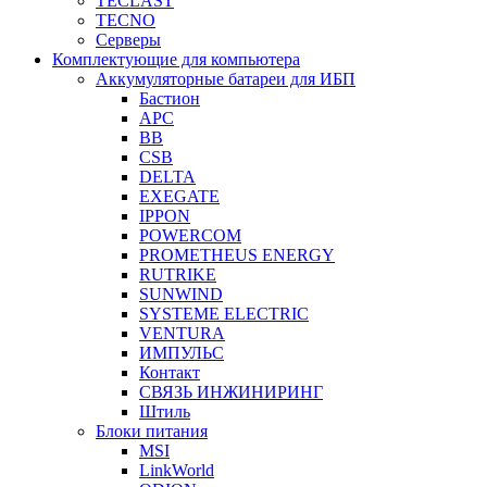
TECLAST
TECNO
Серверы
Комплектующие для компьютера
Аккумуляторные батареи для ИБП
Бастион
APC
BB
CSB
DELTA
EXEGATE
IPPON
POWERCOM
PROMETHEUS ENERGY
RUTRIKE
SUNWIND
SYSTEME ELECTRIC
VENTURA
ИМПУЛЬС
Контакт
СВЯЗЬ ИНЖИНИРИНГ
Штиль
Блоки питания
MSI
LinkWorld