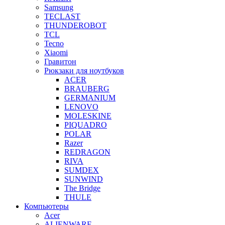
Samsung
TECLAST
THUNDEROBOT
TCL
Tecno
Xiaomi
Гравитон
Рюкзаки для ноутбуков
ACER
BRAUBERG
GERMANIUM
LENOVO
MOLESKINE
PIQUADRO
POLAR
Razer
REDRAGON
RIVA
SUMDEX
SUNWIND
The Bridge
THULE
Компьютеры
Acer
ALIENWARE