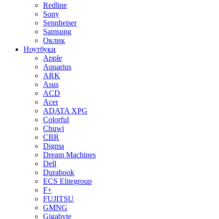
Redline
Sony
Sennheiser
Samsung
Оклик
Ноутбуки
Apple
Aquarius
ARK
Asus
ACD
Acer
ADATA XPG
Colorful
Chuwi
CBR
Digma
Dream Machines
Dell
Durabook
ECS Elitegroup
F+
FUJITSU
GMNG
Gigabyte