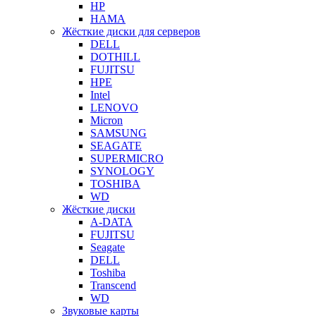
HP
HAMA
Жёсткие диски для серверов
DELL
DOTHILL
FUJITSU
HPE
Intel
LENOVO
Micron
SAMSUNG
SEAGATE
SUPERMICRO
SYNOLOGY
TOSHIBA
WD
Жёсткие диски
A-DATA
FUJITSU
Seagate
DELL
Toshiba
Transcend
WD
Звуковые карты