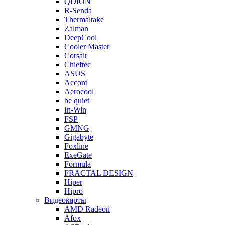
QDION
R-Senda
Thermaltake
Zalman
DeepCool
Cooler Master
Corsair
Chieftec
ASUS
Accord
Aerocool
be quiet
In-Win
FSP
GMNG
Gigabyte
Foxline
ExeGate
Formula
FRACTAL DESIGN
Hiper
Hipro
Видеокарты
AMD Radeon
Afox