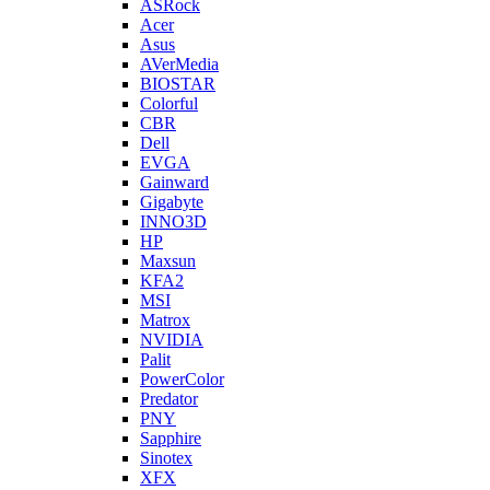
ASRock
Acer
Asus
AVerMedia
BIOSTAR
Colorful
CBR
Dell
EVGA
Gainward
Gigabyte
INNO3D
HP
Maxsun
KFA2
MSI
Matrox
NVIDIA
Palit
PowerColor
Predator
PNY
Sapphire
Sinotex
XFX