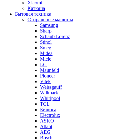
Xiaomi
Катюша
Бытовая техника
Стиральные машины
Samsung
Sharp
Schaub Lorenz
Stinol
Smeg
Midea
Miele
LG
Maunfeld
Pioneer
Vitek
Weissgauff
Willmark
Whirlpool
TCL
Бирюса
Electrolux
ASKO
Atlant
AEG
Bosch