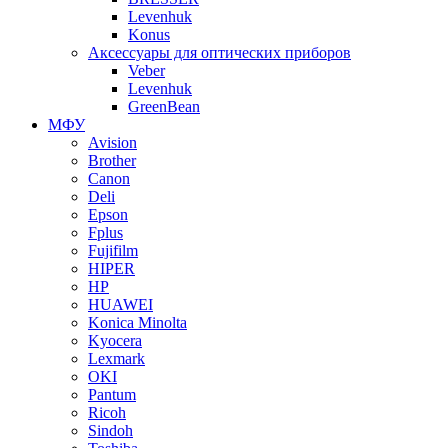
Levenhuk
Konus
Аксессуары для оптических приборов
Veber
Levenhuk
GreenBean
МФУ
Avision
Brother
Canon
Deli
Epson
Fplus
Fujifilm
HIPER
HP
HUAWEI
Konica Minolta
Kyocera
Lexmark
OKI
Pantum
Ricoh
Sindoh