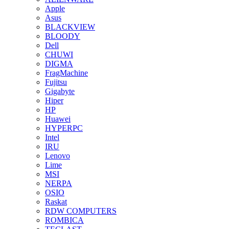
Apple
Asus
BLACKVIEW
BLOODY
Dell
CHUWI
DIGMA
FragMachine
Fujitsu
Gigabyte
Hiper
HP
Huawei
HYPERPC
Intel
IRU
Lenovo
Lime
MSI
NERPA
OSIO
Raskat
RDW COMPUTERS
ROMBICA