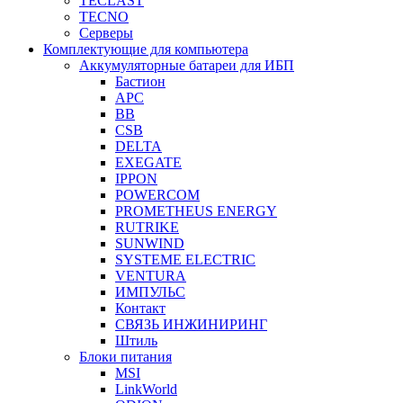
TECLAST
TECNO
Серверы
Комплектующие для компьютера
Аккумуляторные батареи для ИБП
Бастион
APC
BB
CSB
DELTA
EXEGATE
IPPON
POWERCOM
PROMETHEUS ENERGY
RUTRIKE
SUNWIND
SYSTEME ELECTRIC
VENTURA
ИМПУЛЬС
Контакт
СВЯЗЬ ИНЖИНИРИНГ
Штиль
Блоки питания
MSI
LinkWorld