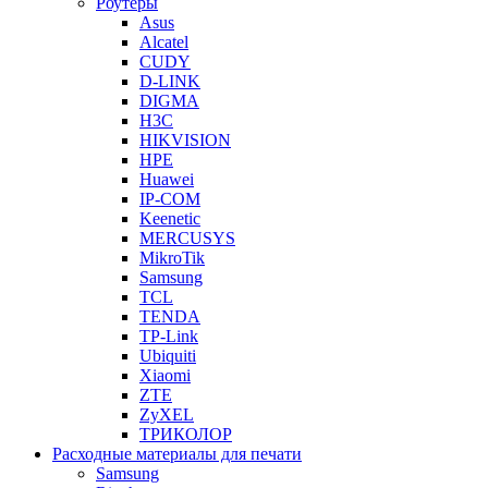
Роутеры
Asus
Alcatel
CUDY
D-LINK
DIGMA
H3C
HIKVISION
HPE
Huawei
IP-COM
Keenetic
MERCUSYS
MikroTik
Samsung
TCL
TENDA
TP-Link
Ubiquiti
Xiaomi
ZTE
ZyXEL
ТРИКОЛОР
Расходные материалы для печати
Samsung