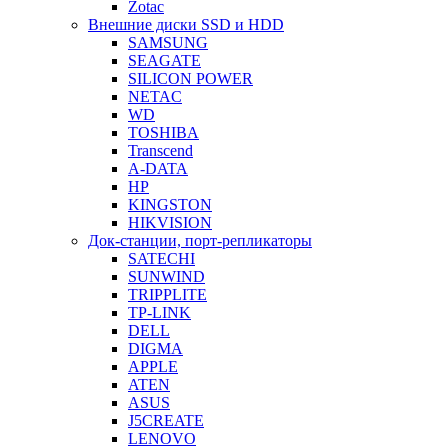
Zotac
Внешние диски SSD и HDD
SAMSUNG
SEAGATE
SILICON POWER
NETAC
WD
TOSHIBA
Transcend
A-DATA
HP
KINGSTON
HIKVISION
Док-станции, порт-репликаторы
SATECHI
SUNWIND
TRIPPLITE
TP-LINK
DELL
DIGMA
APPLE
ATEN
ASUS
J5CREATE
LENOVO