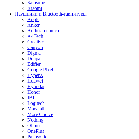
Samsung
Xiaomi
Наушники и Bluetooth-гарнитуры
Apple
Anker
Audio-Technica
A4Tech
Creative
Canyon
Digma
Deppa
Edifier
Google Pixel
HyperX
Huawei
Hyundai
Honor
JBL
Logitech
Marshall
More Choice
Nothing
Olmio
OnePlus
Panasonic