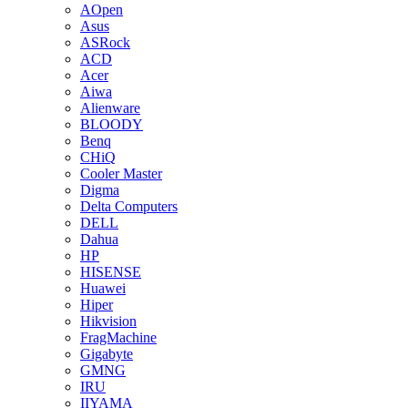
AOpen
Asus
ASRock
ACD
Acer
Aiwa
Alienware
BLOODY
Benq
CHiQ
Cooler Master
Digma
Delta Computers
DELL
Dahua
HP
HISENSE
Huawei
Hiper
Hikvision
FragMachine
Gigabyte
GMNG
IRU
IIYAMA