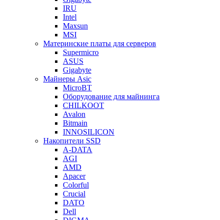
IRU
Intel
Maxsun
MSI
Материнские платы для серверов
Supermicro
ASUS
Gigabyte
Майнеры Asic
MicroBT
Оборудование для майнинга
CHILKOOT
Avalon
Bitmain
INNOSILICON
Накопители SSD
A-DATA
AGI
AMD
Apacer
Colorful
Crucial
DATO
Dell