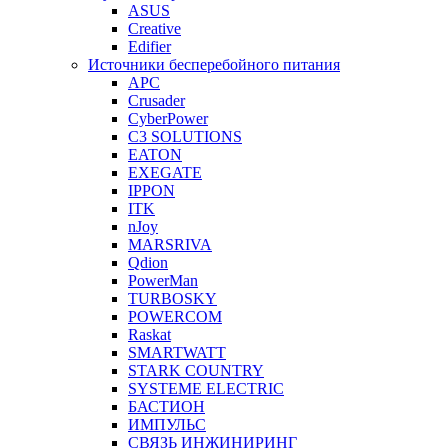
ASUS
Creative
Edifier
Источники бесперебойного питания
APC
Crusader
CyberPower
C3 SOLUTIONS
EATON
EXEGATE
IPPON
ITK
nJoy
MARSRIVA
Qdion
PowerMan
TURBOSKY
POWERCOM
Raskat
SMARTWATT
STARK COUNTRY
SYSTEME ELECTRIC
БАСТИОН
ИМПУЛЬС
СВЯЗЬ ИНЖИНИРИНГ