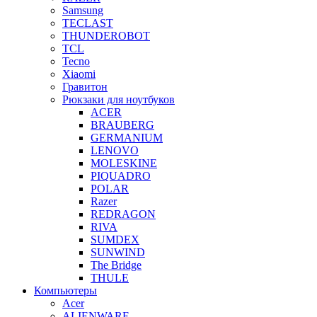
Samsung
TECLAST
THUNDEROBOT
TCL
Tecno
Xiaomi
Гравитон
Рюкзаки для ноутбуков
ACER
BRAUBERG
GERMANIUM
LENOVO
MOLESKINE
PIQUADRO
POLAR
Razer
REDRAGON
RIVA
SUMDEX
SUNWIND
The Bridge
THULE
Компьютеры
Acer
ALIENWARE