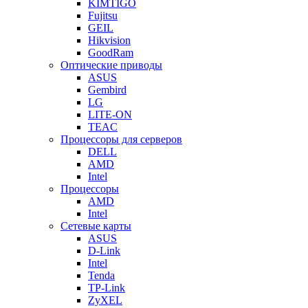
KIMTIGO
Fujitsu
GEIL
Hikvision
GoodRam
Оптические приводы
ASUS
Gembird
LG
LITE-ON
TEAC
Процессоры для серверов
DELL
AMD
Intel
Процессоры
AMD
Intel
Сетевые карты
ASUS
D-Link
Intel
Tenda
TP-Link
ZyXEL