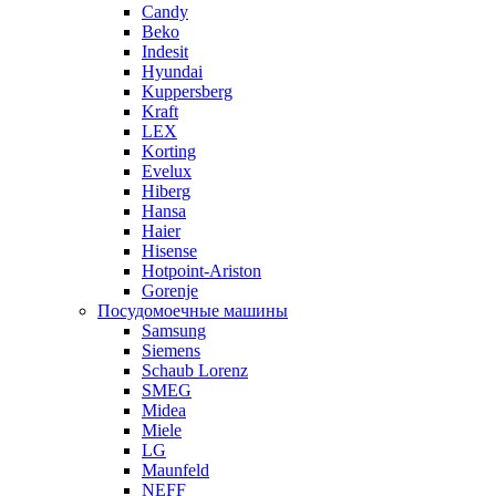
Candy
Beko
Indesit
Hyundai
Kuppersberg
Kraft
LEX
Korting
Evelux
Hiberg
Hansa
Haier
Hisense
Hotpoint-Ariston
Gorenje
Посудомоечные машины
Samsung
Siemens
Schaub Lorenz
SMEG
Midea
Miele
LG
Maunfeld
NEFF