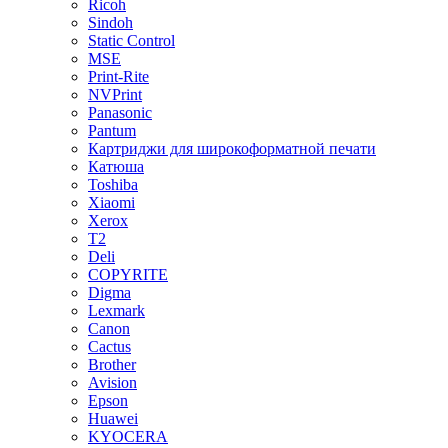
Ricoh
Sindoh
Static Control
MSE
Print-Rite
NVPrint
Panasonic
Pantum
Картриджи для широкоформатной печати
Катюша
Toshiba
Xiaomi
Xerox
T2
Deli
COPYRITE
Digma
Lexmark
Canon
Cactus
Brother
Avision
Epson
Huawei
KYOCERA