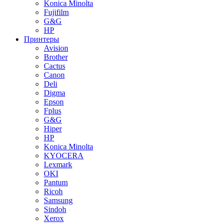
Konica Minolta
Fujifilm
G&G
HP
Принтеры
Avision
Brother
Cactus
Canon
Deli
Digma
Epson
Fplus
G&G
Hiper
HP
Konica Minolta
KYOCERA
Lexmark
OKI
Pantum
Ricoh
Samsung
Sindoh
Xerox