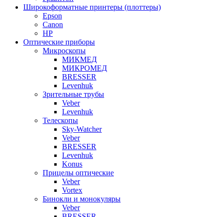
Широкоформатные принтеры (плоттеры)
Epson
Canon
HP
Оптические приборы
Микроскопы
МИКМЕД
МИКРОМЕД
BRESSER
Levenhuk
Зрительные трубы
Veber
Levenhuk
Телескопы
Sky-Watcher
Veber
BRESSER
Levenhuk
Konus
Прицелы оптические
Veber
Vortex
Бинокли и монокуляры
Veber
BRESSER