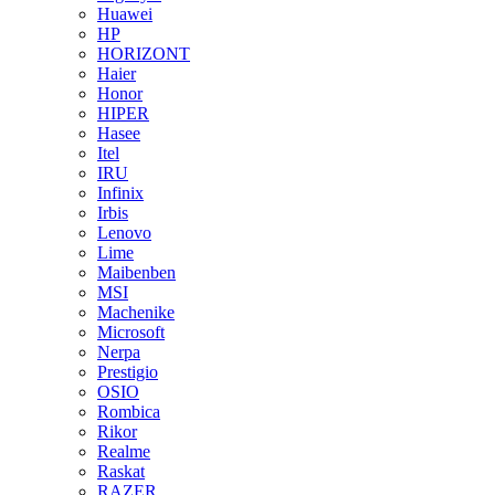
Huawei
HP
HORIZONT
Haier
Honor
HIPER
Hasee
Itel
IRU
Infinix
Irbis
Lenovo
Lime
Maibenben
MSI
Machenike
Microsoft
Nerpa
Prestigio
OSIO
Rombica
Rikor
Realme
Raskat
RAZER