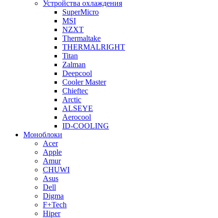
Устройства охлаждения
SuperMicro
MSI
NZXT
Thermaltake
THERMALRIGHT
Titan
Zalman
Deepcool
Cooler Master
Chieftec
Arctic
ALSEYE
Aerocool
ID-COOLING
Моноблоки
Acer
Apple
Amur
CHUWI
Asus
Dell
Digma
F+Tech
Hiper