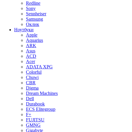
Redline
Sony
Sennheiser
Samsung
Оклик
Ноутбуки
Apple
Aquarius
ARK
Asus
ACD
Acer
ADATA XPG
Colorful
Chuwi
CBR
Digma
Dream Machines
Dell
Durabook
ECS Elitegroup
F+
FUJITSU
GMNG
Gigabyte