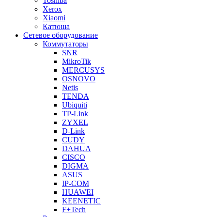
Toshiba
Xerox
Xiaomi
Катюша
Сетевое оборудование
Коммутаторы
SNR
MikroTik
MERCUSYS
OSNOVO
Netis
TENDA
Ubiquiti
TP-Link
ZYXEL
D-Link
CUDY
DAHUA
CISCO
DIGMA
ASUS
IP-COM
HUAWEI
KEENETIC
F+Tech