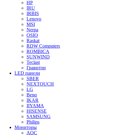
HP
IRU
IRBIS
Lenovo
MSI
Nerpa
OSIO
Raskat
RDW Computers
ROMBICA
SUNWIND
Teclast
Гравитон
LED панели
SBER
NEXTOUCH
LG
Benq
IKAR
IIYAMA
HISENSE
SAMSUNG
Philips
Мониторы
AOC