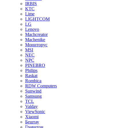
IRBIS
KTC
Lime
LIGHTCOM
LG
Lenovo
Machcreator
Machenike
Мониторус
MSI
NEC
NPC
PINEBRO
Philips
Raskat
Rombica
RDW Computers
Sunwind
Samsung
TCL
Valday
ViewSonic
Xiaomi
Бештау
Гравитон