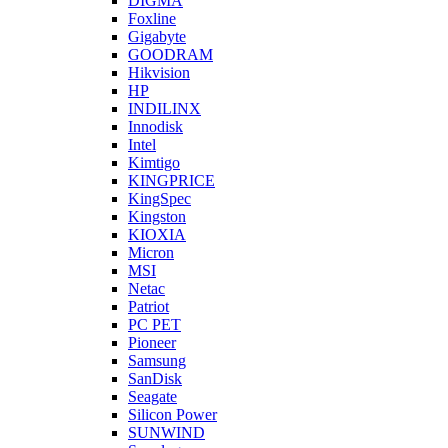
DIGMA
Foxline
Gigabyte
GOODRAM
Hikvision
HP
INDILINX
Innodisk
Intel
Kimtigo
KINGPRICE
KingSpec
Kingston
KIOXIA
Micron
MSI
Netac
Patriot
PC PET
Pioneer
Samsung
SanDisk
Seagate
Silicon Power
SUNWIND