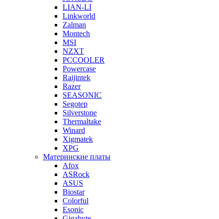
LIAN-LI
Linkworld
Zalman
Montech
MSI
NZXT
PCCOOLER
Powercase
Raijintek
Razer
SEASONIC
Segotep
Silverstone
Thermaltake
Winard
Xigmatek
XPG
Материнские платы
Afox
ASRock
ASUS
Biostar
Colorful
Esonic
Gigabyte