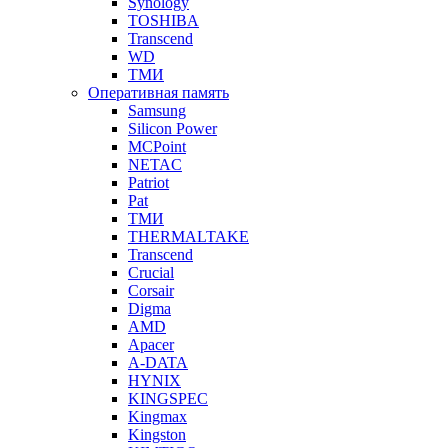
Synology
TOSHIBA
Transcend
WD
ТМИ
Оперативная память
Samsung
Silicon Power
MCPoint
NETAC
Patriot
Pat
ТМИ
THERMALTAKE
Transcend
Crucial
Corsair
Digma
AMD
Apacer
A-DATA
HYNIX
KINGSPEC
Kingmax
Kingston