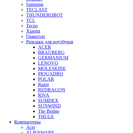
Samsung
TECLAST
THUNDEROBOT
TCL
Tecno
Xiaomi
Гравитон
Рюкзаки для ноутбуков
ACER
BRAUBERG
GERMANIUM
LENOVO
MOLESKINE
PIQUADRO
POLAR
Razer
REDRAGON
RIVA
SUMDEX
SUNWIND
The Bridge
THULE
Компьютеры
Acer
ALIENWARE