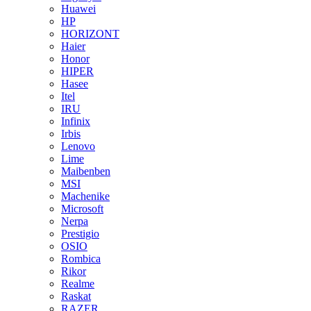
Huawei
HP
HORIZONT
Haier
Honor
HIPER
Hasee
Itel
IRU
Infinix
Irbis
Lenovo
Lime
Maibenben
MSI
Machenike
Microsoft
Nerpa
Prestigio
OSIO
Rombica
Rikor
Realme
Raskat
RAZER