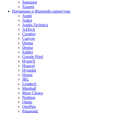
Samsung
Xiaomi
Наушники и Bluetooth-гарнитуры
Apple
Anker
Audio-Technica
A4Tech
Creative
Canyon
Digma
Deppa
Edifier
Google Pixel
HyperX
Huawei
Hyundai
Honor
JBL
Logitech
Marshall
More Choice
Nothing
Olmio
OnePlus
Panasonic