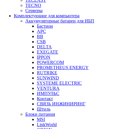
TECLAST
TECNO
Серверы
Комплектующие для компьютера
Аккумуляторные батареи для ИБП
Бастион
APC
BB
CSB
DELTA
EXEGATE
IPPON
POWERCOM
PROMETHEUS ENERGY
RUTRIKE
SUNWIND
SYSTEME ELECTRIC
VENTURA
ИМПУЛЬС
Контакт
СВЯЗЬ ИНЖИНИРИНГ
Штиль
Блоки питания
MSI
LinkWorld