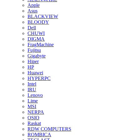
Apple
Asus
BLACKVIEW
BLOODY
Dell
CHUWI
DIGMA
FragMachine
Fujitsu
Gigabyte
Hiper
HP
Huawei
HYPERPC
Intel
IRU
Lenovo
Lime
MSI
NERPA
OSIO
Raskat
RDW COMPUTERS
ROMBICA