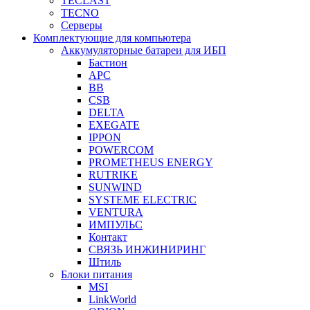
TECLAST
TECNO
Серверы
Комплектующие для компьютера
Аккумуляторные батареи для ИБП
Бастион
APC
BB
CSB
DELTA
EXEGATE
IPPON
POWERCOM
PROMETHEUS ENERGY
RUTRIKE
SUNWIND
SYSTEME ELECTRIC
VENTURA
ИМПУЛЬС
Контакт
СВЯЗЬ ИНЖИНИРИНГ
Штиль
Блоки питания
MSI
LinkWorld