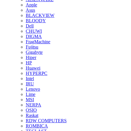
Apple
Asus
BLACKVIEW
BLOODY
Dell
CHUWI
DIGMA
FragMachine
Fujitsu
Gigabyte
Hiper
HP
Huawei
HYPERPC
Intel
IRU
Lenovo
Lime
MSI
NERPA
OSIO
Raskat
RDW COMPUTERS
ROMBICA