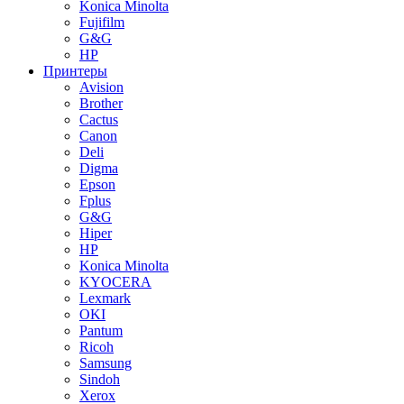
Konica Minolta
Fujifilm
G&G
HP
Принтеры
Avision
Brother
Cactus
Canon
Deli
Digma
Epson
Fplus
G&G
Hiper
HP
Konica Minolta
KYOCERA
Lexmark
OKI
Pantum
Ricoh
Samsung
Sindoh
Xerox