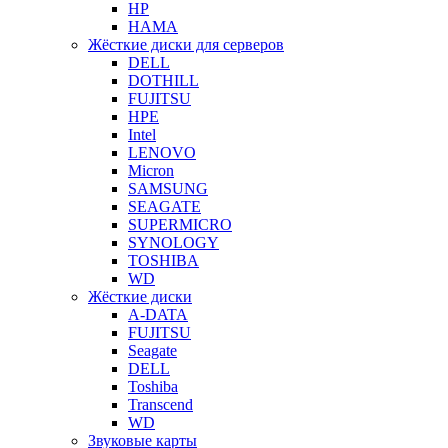
HP
HAMA
Жёсткие диски для серверов
DELL
DOTHILL
FUJITSU
HPE
Intel
LENOVO
Micron
SAMSUNG
SEAGATE
SUPERMICRO
SYNOLOGY
TOSHIBA
WD
Жёсткие диски
A-DATA
FUJITSU
Seagate
DELL
Toshiba
Transcend
WD
Звуковые карты