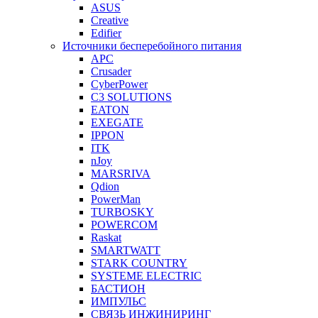
ASUS
Creative
Edifier
Источники бесперебойного питания
APC
Crusader
CyberPower
C3 SOLUTIONS
EATON
EXEGATE
IPPON
ITK
nJoy
MARSRIVA
Qdion
PowerMan
TURBOSKY
POWERCOM
Raskat
SMARTWATT
STARK COUNTRY
SYSTEME ELECTRIC
БАСТИОН
ИМПУЛЬС
СВЯЗЬ ИНЖИНИРИНГ