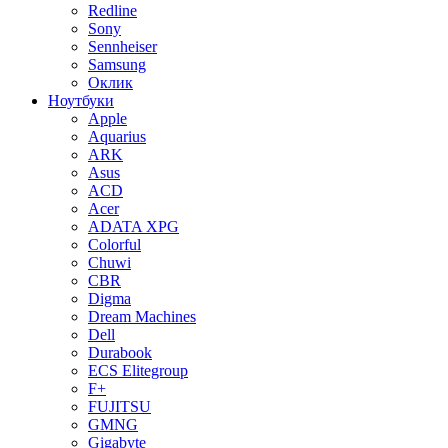
Redline
Sony
Sennheiser
Samsung
Оклик
Ноутбуки
Apple
Aquarius
ARK
Asus
ACD
Acer
ADATA XPG
Colorful
Chuwi
CBR
Digma
Dream Machines
Dell
Durabook
ECS Elitegroup
F+
FUJITSU
GMNG
Gigabyte