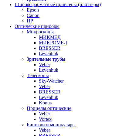
Широкоформатные принтеры (плоттеры)
Epson
Canon
HP
Оптические приборы
Микроскопы
МИКМЕД
МИКРОМЕД
BRESSER
Levenhuk
Зрительные трубы
Veber
Levenhuk
Телескопы
Sky-Watcher
Veber
BRESSER
Levenhuk
Konus
Прицелы оптические
Veber
Vortex
Бинокли и монокуляры
Veber
BRESSER