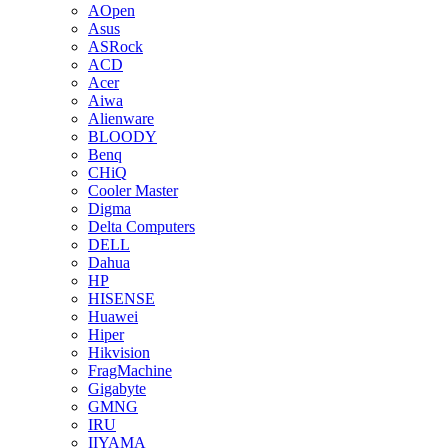
AOpen
Asus
ASRock
ACD
Acer
Aiwa
Alienware
BLOODY
Benq
CHiQ
Cooler Master
Digma
Delta Computers
DELL
Dahua
HP
HISENSE
Huawei
Hiper
Hikvision
FragMachine
Gigabyte
GMNG
IRU
IIYAMA