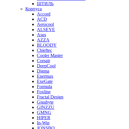
ШТИЛЬ
Корпуса
Accord
ACD
Aerocool
ALSEYE
Asus
AZZA
BLOODY
Chieftec
Cooler Master
Corsair
DeepCool
Digma
Enermax
ExeGate
Formula
Foxline
Fractal Design
Gigabyte
GINZZU
GMNG
HIPER
In-Win
JONSBO