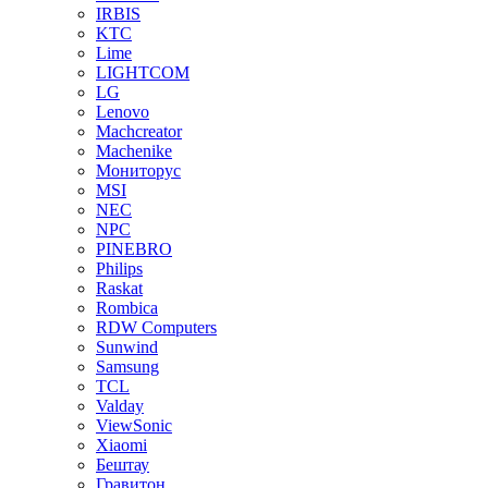
IRBIS
KTC
Lime
LIGHTCOM
LG
Lenovo
Machcreator
Machenike
Мониторус
MSI
NEC
NPC
PINEBRO
Philips
Raskat
Rombica
RDW Computers
Sunwind
Samsung
TCL
Valday
ViewSonic
Xiaomi
Бештау
Гравитон