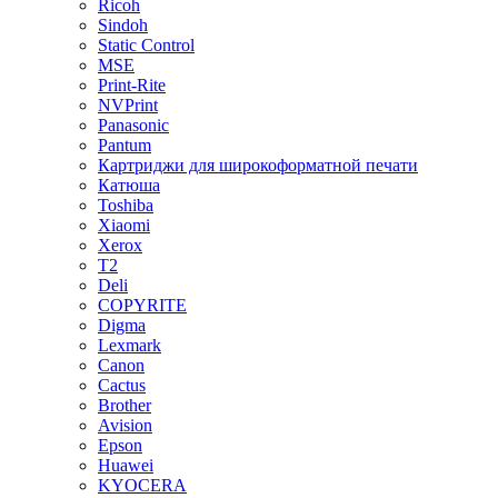
Ricoh
Sindoh
Static Control
MSE
Print-Rite
NVPrint
Panasonic
Pantum
Картриджи для широкоформатной печати
Катюша
Toshiba
Xiaomi
Xerox
T2
Deli
COPYRITE
Digma
Lexmark
Canon
Cactus
Brother
Avision
Epson
Huawei
KYOCERA