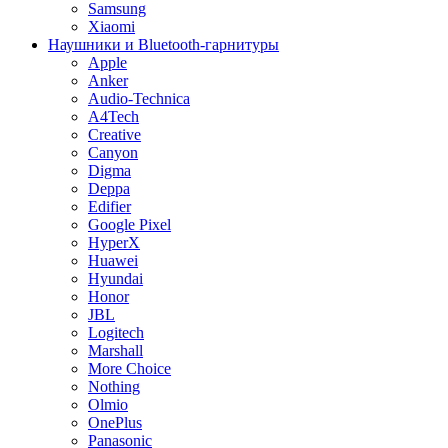
Samsung
Xiaomi
Наушники и Bluetooth-гарнитуры
Apple
Anker
Audio-Technica
A4Tech
Creative
Canyon
Digma
Deppa
Edifier
Google Pixel
HyperX
Huawei
Hyundai
Honor
JBL
Logitech
Marshall
More Choice
Nothing
Olmio
OnePlus
Panasonic