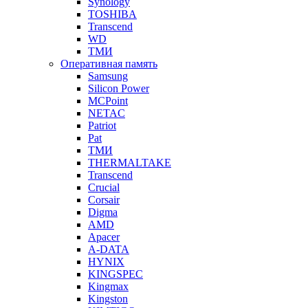
Synology
TOSHIBA
Transcend
WD
ТМИ
Оперативная память
Samsung
Silicon Power
MCPoint
NETAC
Patriot
Pat
ТМИ
THERMALTAKE
Transcend
Crucial
Corsair
Digma
AMD
Apacer
A-DATA
HYNIX
KINGSPEC
Kingmax
Kingston