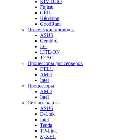
KIMTIGO
Fujitsu
GEIL
Hikvision
GoodRam
Оптические приводы
ASUS
Gembird
LG
LITE-ON
TEAC
Процессоры для серверов
DELL
AMD
Intel
Процессоры
AMD
Intel
Сетевые карты
ASUS
D-Link
Intel
Tenda
TP-Link
ZyXEL