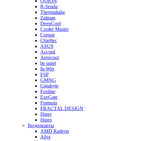
QDION
R-Senda
Thermaltake
Zalman
DeepCool
Cooler Master
Corsair
Chieftec
ASUS
Accord
Aerocool
be quiet
In-Win
FSP
GMNG
Gigabyte
Foxline
ExeGate
Formula
FRACTAL DESIGN
Hiper
Hipro
Видеокарты
AMD Radeon
Afox