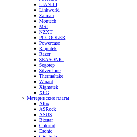
LIAN-LI
Linkworld
Zalman
Montech
MSI
NZXT
PCCOOLER
Powercase
Raijintek
Razer
SEASONIC
Segotep
Silverstone
Thermaltake
Winard
Xigmatek
XPG
Материнские платы
Afox
ASRock
ASUS
Biostar
Colorful
Esonic
Gigabyte