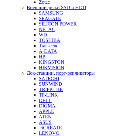
Zotac
Внешние диски SSD и HDD
SAMSUNG
SEAGATE
SILICON POWER
NETAC
WD
TOSHIBA
Transcend
A-DATA
HP
KINGSTON
HIKVISION
Док-станции, порт-репликаторы
SATECHI
SUNWIND
TRIPPLITE
TP-LINK
DELL
DIGMA
APPLE
ATEN
ASUS
J5CREATE
LENOVO