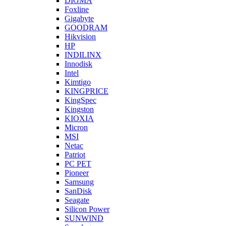
DIGMA
Foxline
Gigabyte
GOODRAM
Hikvision
HP
INDILINX
Innodisk
Intel
Kimtigo
KINGPRICE
KingSpec
Kingston
KIOXIA
Micron
MSI
Netac
Patriot
PC PET
Pioneer
Samsung
SanDisk
Seagate
Silicon Power
SUNWIND