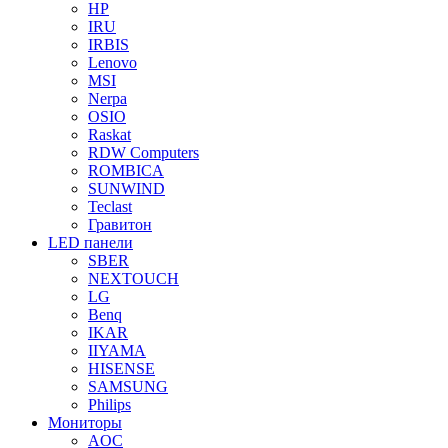
HP
IRU
IRBIS
Lenovo
MSI
Nerpa
OSIO
Raskat
RDW Computers
ROMBICA
SUNWIND
Teclast
Гравитон
LED панели
SBER
NEXTOUCH
LG
Benq
IKAR
IIYAMA
HISENSE
SAMSUNG
Philips
Мониторы
AOC