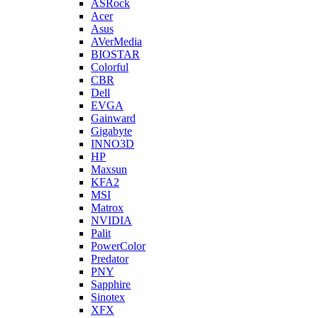
ASRock
Acer
Asus
AVerMedia
BIOSTAR
Colorful
CBR
Dell
EVGA
Gainward
Gigabyte
INNO3D
HP
Maxsun
KFA2
MSI
Matrox
NVIDIA
Palit
PowerColor
Predator
PNY
Sapphire
Sinotex
XFX