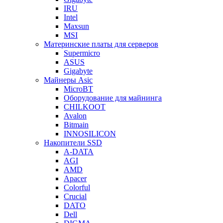
IRU
Intel
Maxsun
MSI
Материнские платы для серверов
Supermicro
ASUS
Gigabyte
Майнеры Asic
MicroBT
Оборудование для майнинга
CHILKOOT
Avalon
Bitmain
INNOSILICON
Накопители SSD
A-DATA
AGI
AMD
Apacer
Colorful
Crucial
DATO
Dell