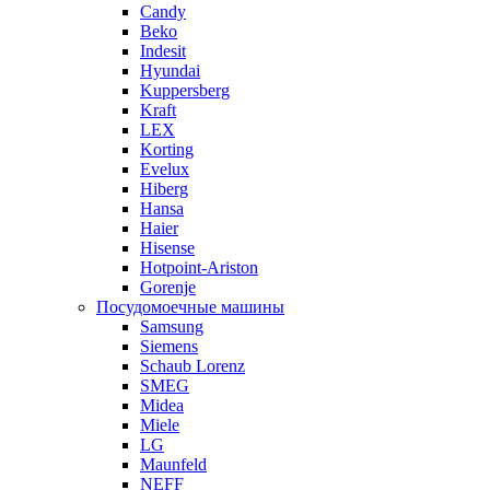
Candy
Beko
Indesit
Hyundai
Kuppersberg
Kraft
LEX
Korting
Evelux
Hiberg
Hansa
Haier
Hisense
Hotpoint-Ariston
Gorenje
Посудомоечные машины
Samsung
Siemens
Schaub Lorenz
SMEG
Midea
Miele
LG
Maunfeld
NEFF