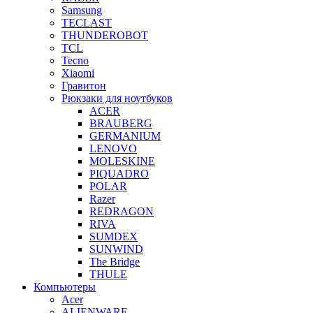
Samsung
TECLAST
THUNDEROBOT
TCL
Tecno
Xiaomi
Гравитон
Рюкзаки для ноутбуков
ACER
BRAUBERG
GERMANIUM
LENOVO
MOLESKINE
PIQUADRO
POLAR
Razer
REDRAGON
RIVA
SUMDEX
SUNWIND
The Bridge
THULE
Компьютеры
Acer
ALIENWARE