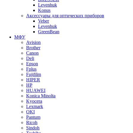
Levenhuk
Konus
Аксессуары для оптических приборов
Veber
Levenhuk
GreenBean
МФУ
Avision
Brother
Canon
Deli
Epson
Fplus
Fujifilm
HIPER
HP
HUAWEI
Konica Minolta
Kyocera
Lexmark
OKI
Pantum
Ricoh
Sindoh