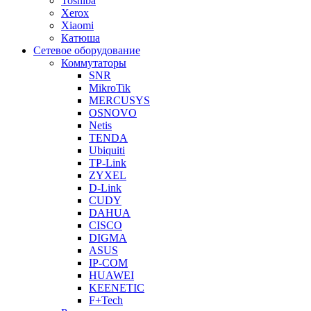
Toshiba
Xerox
Xiaomi
Катюша
Сетевое оборудование
Коммутаторы
SNR
MikroTik
MERCUSYS
OSNOVO
Netis
TENDA
Ubiquiti
TP-Link
ZYXEL
D-Link
CUDY
DAHUA
CISCO
DIGMA
ASUS
IP-COM
HUAWEI
KEENETIC
F+Tech