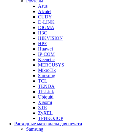
Роутеры
Asus
Alcatel
CUDY
D-LINK
DIGMA
H3C
HIKVISION
HPE
Huawei
IP-COM
Keenetic
MERCUSYS
MikroTik
Samsung
TCL
TENDA
TP-Link
Ubiquiti
Xiaomi
ZTE
ZyXEL
ТРИКОЛОР
Расходные материалы для печати
Samsung