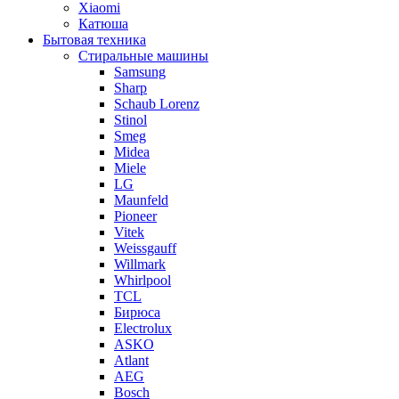
Xiaomi
Катюша
Бытовая техника
Стиральные машины
Samsung
Sharp
Schaub Lorenz
Stinol
Smeg
Midea
Miele
LG
Maunfeld
Pioneer
Vitek
Weissgauff
Willmark
Whirlpool
TCL
Бирюса
Electrolux
ASKO
Atlant
AEG
Bosch