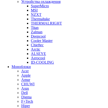
Устройства охлаждения
SuperMicro
MSI
NZXT
Thermaltake
THERMALRIGHT
Titan
Zalman
Deepcool
Cooler Master
Chieftec
Arctic
ALSEYE
Aerocool
ID-COOLING
Моноблоки
Acer
Apple
Amur
CHUWI
Asus
Dell
Digma
F+Tech
Hiper