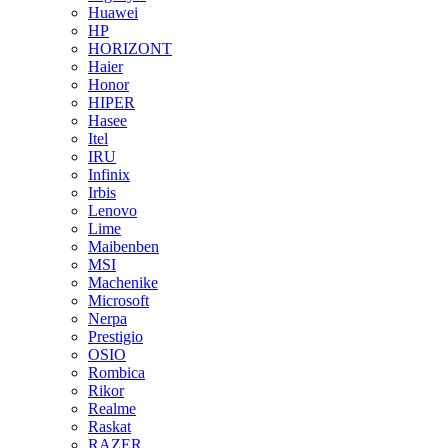
Huawei
HP
HORIZONT
Haier
Honor
HIPER
Hasee
Itel
IRU
Infinix
Irbis
Lenovo
Lime
Maibenben
MSI
Machenike
Microsoft
Nerpa
Prestigio
OSIO
Rombica
Rikor
Realme
Raskat
RAZER