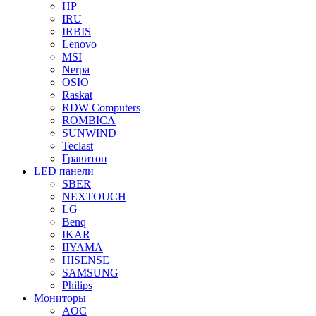
HP
IRU
IRBIS
Lenovo
MSI
Nerpa
OSIO
Raskat
RDW Computers
ROMBICA
SUNWIND
Teclast
Гравитон
LED панели
SBER
NEXTOUCH
LG
Benq
IKAR
IIYAMA
HISENSE
SAMSUNG
Philips
Мониторы
AOC