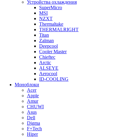
Устройства охлаждения
SuperMicro
MSI
NZXT
Thermaltake
THERMALRIGHT
Titan
Zalman
Deepcool
Cooler Master
Chieftec
Arctic
ALSEYE
Aerocool
ID-COOLING
Моноблоки
Acer
Apple
Amur
CHUWI
Asus
Dell
Digma
F+Tech
Hiper