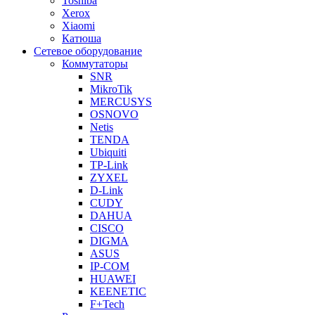
Toshiba
Xerox
Xiaomi
Катюша
Сетевое оборудование
Коммутаторы
SNR
MikroTik
MERCUSYS
OSNOVO
Netis
TENDA
Ubiquiti
TP-Link
ZYXEL
D-Link
CUDY
DAHUA
CISCO
DIGMA
ASUS
IP-COM
HUAWEI
KEENETIC
F+Tech