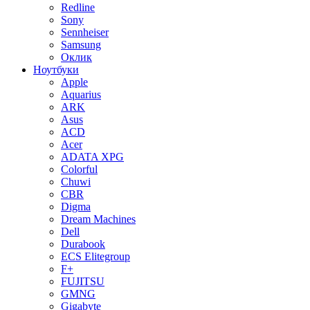
Redline
Sony
Sennheiser
Samsung
Оклик
Ноутбуки
Apple
Aquarius
ARK
Asus
ACD
Acer
ADATA XPG
Colorful
Chuwi
CBR
Digma
Dream Machines
Dell
Durabook
ECS Elitegroup
F+
FUJITSU
GMNG
Gigabyte