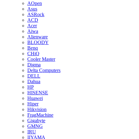
AOpen
Asus
ASRock
ACD
Acer
Aiwa
Alienware
BLOODY
Benq
CHiQ
Cooler Master
Digma
Delta Computers
DELL
Dahua
HP
HISENSE
Huawei
Hiper
Hikvision
FragMachine
Gigabyte
GMNG
IRU
IIYAMA