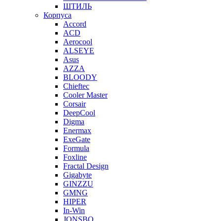
ШТИЛЬ
Корпуса
Accord
ACD
Aerocool
ALSEYE
Asus
AZZA
BLOODY
Chieftec
Cooler Master
Corsair
DeepCool
Digma
Enermax
ExeGate
Formula
Foxline
Fractal Design
Gigabyte
GINZZU
GMNG
HIPER
In-Win
JONSBO