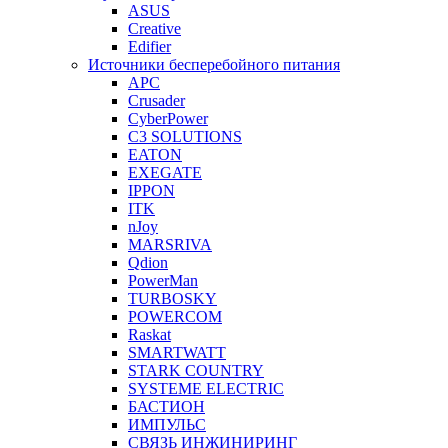
ASUS
Creative
Edifier
Источники бесперебойного питания
APC
Crusader
CyberPower
C3 SOLUTIONS
EATON
EXEGATE
IPPON
ITK
nJoy
MARSRIVA
Qdion
PowerMan
TURBOSKY
POWERCOM
Raskat
SMARTWATT
STARK COUNTRY
SYSTEME ELECTRIC
БАСТИОН
ИМПУЛЬС
СВЯЗЬ ИНЖИНИРИНГ