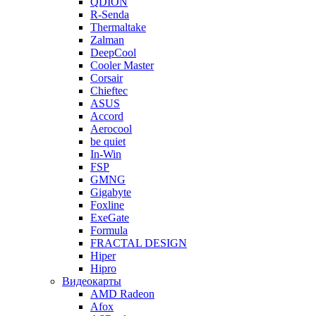
QDION
R-Senda
Thermaltake
Zalman
DeepCool
Cooler Master
Corsair
Chieftec
ASUS
Accord
Aerocool
be quiet
In-Win
FSP
GMNG
Gigabyte
Foxline
ExeGate
Formula
FRACTAL DESIGN
Hiper
Hipro
Видеокарты
AMD Radeon
Afox