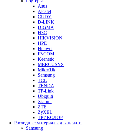
Роутеры
Asus
Alcatel
CUDY
D-LINK
DIGMA
H3C
HIKVISION
HPE
Huawei
IP-COM
Keenetic
MERCUSYS
MikroTik
Samsung
TCL
TENDA
TP-Link
Ubiquiti
Xiaomi
ZTE
ZyXEL
ТРИКОЛОР
Расходные материалы для печати
Samsung