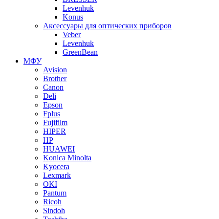
Levenhuk
Konus
Аксессуары для оптических приборов
Veber
Levenhuk
GreenBean
МФУ
Avision
Brother
Canon
Deli
Epson
Fplus
Fujifilm
HIPER
HP
HUAWEI
Konica Minolta
Kyocera
Lexmark
OKI
Pantum
Ricoh
Sindoh