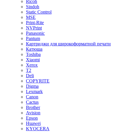
Ricoh
Sindoh
Static Control
MSE
Print-Rite
NVPrint
Panasonic
Pantum
Картриджи для широкоформатной печати
Катюша
Toshiba
Xiaomi
Xerox
T2
Deli
COPYRITE
Digma
Lexmark
Canon
Cactus
Brother
Avision
Epson
Huawei
KYOCERA