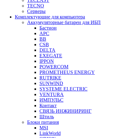
TECLAST
TECNO
Серверы
Комплектующие для компьютера
Аккумуляторные батареи для ИБП
Бастион
APC
BB
CSB
DELTA
EXEGATE
IPPON
POWERCOM
PROMETHEUS ENERGY
RUTRIKE
SUNWIND
SYSTEME ELECTRIC
VENTURA
ИМПУЛЬС
Контакт
СВЯЗЬ ИНЖИНИРИНГ
Штиль
Блоки питания
MSI
LinkWorld