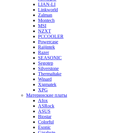
LIAN-LI
Linkworld
Zalman
Montech
MSI
NZXT
PCCOOLER
Powercase
Raijintek
Razer
SEASONIC
Segotep
Silverstone
Thermaltake
Winard
Xigmatek
XPG
Материнские платы
Afox
ASRock
ASUS
Biostar
Colorful
Esonic
Gigabyte