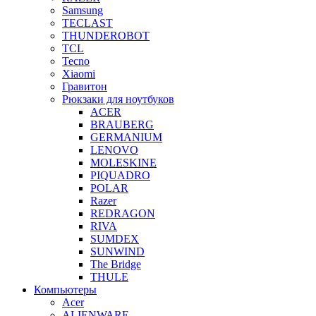
Samsung
TECLAST
THUNDEROBOT
TCL
Tecno
Xiaomi
Гравитон
Рюкзаки для ноутбуков
ACER
BRAUBERG
GERMANIUM
LENOVO
MOLESKINE
PIQUADRO
POLAR
Razer
REDRAGON
RIVA
SUMDEX
SUNWIND
The Bridge
THULE
Компьютеры
Acer
ALIENWARE