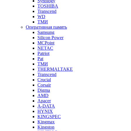
Synology
TOSHIBA
Transcend
WD
ТМИ
Оперативная память
Samsung
Silicon Power
MCPoint
NETAC
Patriot
Pat
ТМИ
THERMALTAKE
Transcend
Crucial
Corsair
Digma
AMD
Apacer
A-DATA
HYNIX
KINGSPEC
Kingmax
Kingston