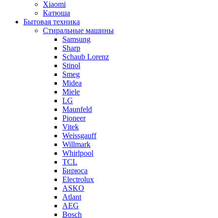
Xiaomi
Катюша
Бытовая техника
Стиральные машины
Samsung
Sharp
Schaub Lorenz
Stinol
Smeg
Midea
Miele
LG
Maunfeld
Pioneer
Vitek
Weissgauff
Willmark
Whirlpool
TCL
Бирюса
Electrolux
ASKO
Atlant
AEG
Bosch