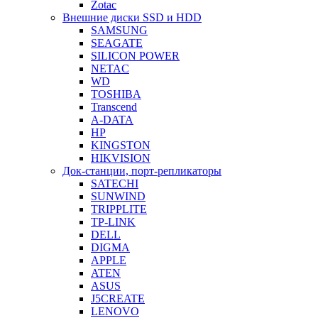
Zotac
Внешние диски SSD и HDD
SAMSUNG
SEAGATE
SILICON POWER
NETAC
WD
TOSHIBA
Transcend
A-DATA
HP
KINGSTON
HIKVISION
Док-станции, порт-репликаторы
SATECHI
SUNWIND
TRIPPLITE
TP-LINK
DELL
DIGMA
APPLE
ATEN
ASUS
J5CREATE
LENOVO