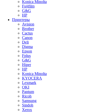
Konica Minolta
Fujifilm
G&G
HP
Принтеры
Avision
Brother
Cactus
Canon
Deli
Digma
Epson
Fplus
G&G
Hiper
HP
Konica Minolta
KYOCERA
Lexmark
OKI
Pantum
Ricoh
Samsung
Sindoh
Xerox