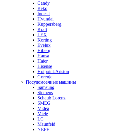
Candy
Beko
Indesit
Hyundai
Kuppersberg
Kraft
LEX
Korting
Evelux
Hiberg
Hansa
Haier
Hisense
Hotpoint-Ariston
Gorenje
Посудомоечные машины
Samsung
Siemens
Schaub Lorenz
SMEG
Midea
Miele
LG
Maunfeld
NEFF