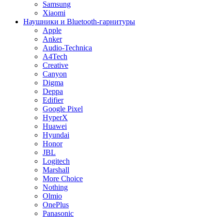
Samsung
Xiaomi
Наушники и Bluetooth-гарнитуры
Apple
Anker
Audio-Technica
A4Tech
Creative
Canyon
Digma
Deppa
Edifier
Google Pixel
HyperX
Huawei
Hyundai
Honor
JBL
Logitech
Marshall
More Choice
Nothing
Olmio
OnePlus
Panasonic