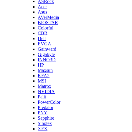
ASRock
Acer
Asus
AVerMedia
BIOSTAR
Colorful
CBR
Dell
EVGA
Gainward
Gigabyte
INNO3D
HP
Maxsun
KFA2
MSI
Matrox
NVIDIA
Palit
PowerColor
Predator
PNY
Sapphire
Sinotex
XFX