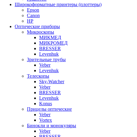
Широкоформатные принтеры (плоттеры)
Epson
Canon
HP
Оптические приборы
Микроскопы
МИКМЕД
МИКРОМЕД
BRESSER
Levenhuk
Зрительные трубы
Veber
Levenhuk
Телескопы
Sky-Watcher
Veber
BRESSER
Levenhuk
Konus
Прицелы оптические
Veber
Vortex
Бинокли и монокуляры
Veber
BRESSER