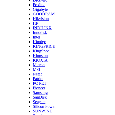
DIGMA
Foxline
Gigabyte
GOODRAM
Hikvision
HP
INDILINX
Innodisk
Intel
Kimtigo
KINGPRICE
KingSpec
Kingston
KIOXIA
Micron
MSI
Netac
Patriot
PC PET
Pioneer
Samsung
SanDisk
Seagate
Silicon Power
SUNWIND