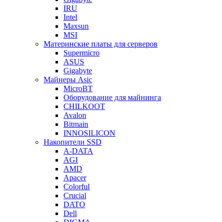
IRU
Intel
Maxsun
MSI
Материнские платы для серверов
Supermicro
ASUS
Gigabyte
Майнеры Asic
MicroBT
Оборудование для майнинга
CHILKOOT
Avalon
Bitmain
INNOSILICON
Накопители SSD
A-DATA
AGI
AMD
Apacer
Colorful
Crucial
DATO
Dell