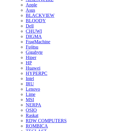
Apple
Asus
BLACKVIEW
BLOODY
Dell
CHUWI
DIGMA
FragMachine
Fujitsu
Gigabyte
Hiper
HP
Huawei
HYPERPC
Intel
IRU
Lenovo
Lime
MSI
NERPA
OSIO
Raskat
RDW COMPUTERS
ROMBICA