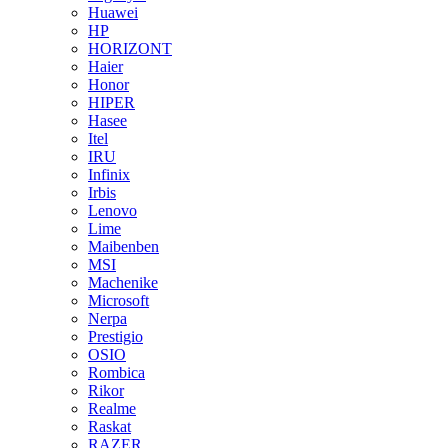
Huawei
HP
HORIZONT
Haier
Honor
HIPER
Hasee
Itel
IRU
Infinix
Irbis
Lenovo
Lime
Maibenben
MSI
Machenike
Microsoft
Nerpa
Prestigio
OSIO
Rombica
Rikor
Realme
Raskat
RAZER