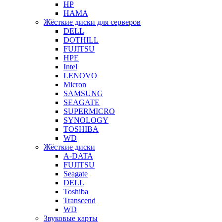
HP
HAMA
Жёсткие диски для серверов
DELL
DOTHILL
FUJITSU
HPE
Intel
LENOVO
Micron
SAMSUNG
SEAGATE
SUPERMICRO
SYNOLOGY
TOSHIBA
WD
Жёсткие диски
A-DATA
FUJITSU
Seagate
DELL
Toshiba
Transcend
WD
Звуковые карты