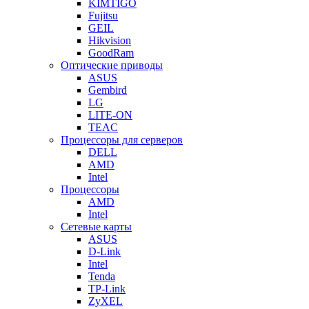
KIMTIGO
Fujitsu
GEIL
Hikvision
GoodRam
Оптические приводы
ASUS
Gembird
LG
LITE-ON
TEAC
Процессоры для серверов
DELL
AMD
Intel
Процессоры
AMD
Intel
Сетевые карты
ASUS
D-Link
Intel
Tenda
TP-Link
ZyXEL