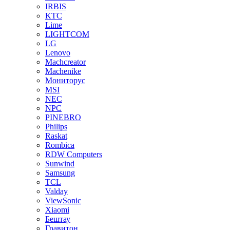
IRBIS
KTC
Lime
LIGHTCOM
LG
Lenovo
Machcreator
Machenike
Мониторус
MSI
NEC
NPC
PINEBRO
Philips
Raskat
Rombica
RDW Computers
Sunwind
Samsung
TCL
Valday
ViewSonic
Xiaomi
Бештау
Гравитон