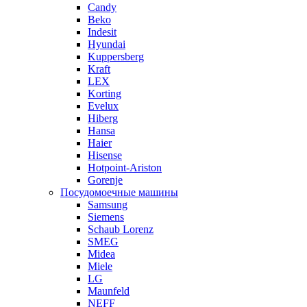
Candy
Beko
Indesit
Hyundai
Kuppersberg
Kraft
LEX
Korting
Evelux
Hiberg
Hansa
Haier
Hisense
Hotpoint-Ariston
Gorenje
Посудомоечные машины
Samsung
Siemens
Schaub Lorenz
SMEG
Midea
Miele
LG
Maunfeld
NEFF