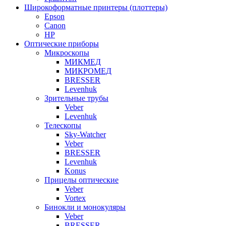
Широкоформатные принтеры (плоттеры)
Epson
Canon
HP
Оптические приборы
Микроскопы
МИКМЕД
МИКРОМЕД
BRESSER
Levenhuk
Зрительные трубы
Veber
Levenhuk
Телескопы
Sky-Watcher
Veber
BRESSER
Levenhuk
Konus
Прицелы оптические
Veber
Vortex
Бинокли и монокуляры
Veber
BRESSER