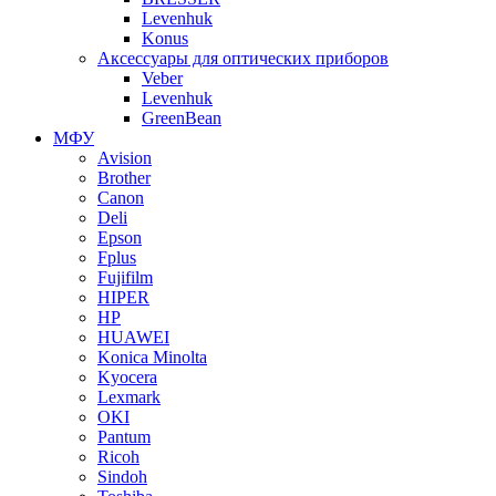
Levenhuk
Konus
Аксессуары для оптических приборов
Veber
Levenhuk
GreenBean
МФУ
Avision
Brother
Canon
Deli
Epson
Fplus
Fujifilm
HIPER
HP
HUAWEI
Konica Minolta
Kyocera
Lexmark
OKI
Pantum
Ricoh
Sindoh