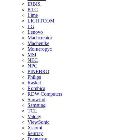
IRBIS
KTC
Lime
LIGHTCOM
LG
Lenovo
Machcreator
Machenike
Мониторус
MSI
NEC
NPC
PINEBRO
Philips
Raskat
Rombica
RDW Computers
Sunwind
Samsung
TCL
Valday
ViewSonic
Xiaomi
Бештау
Гравитон