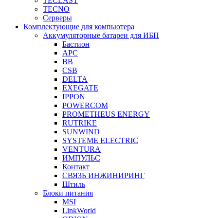
TECLAST
TECNO
Серверы
Комплектующие для компьютера
Аккумуляторные батареи для ИБП
Бастион
APC
BB
CSB
DELTA
EXEGATE
IPPON
POWERCOM
PROMETHEUS ENERGY
RUTRIKE
SUNWIND
SYSTEME ELECTRIC
VENTURA
ИМПУЛЬС
Контакт
СВЯЗЬ ИНЖИНИРИНГ
Штиль
Блоки питания
MSI
LinkWorld