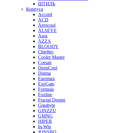
ШТИЛЬ
Корпуса
Accord
ACD
Aerocool
ALSEYE
Asus
AZZA
BLOODY
Chieftec
Cooler Master
Corsair
DeepCool
Digma
Enermax
ExeGate
Formula
Foxline
Fractal Design
Gigabyte
GINZZU
GMNG
HIPER
In-Win
JONSBO