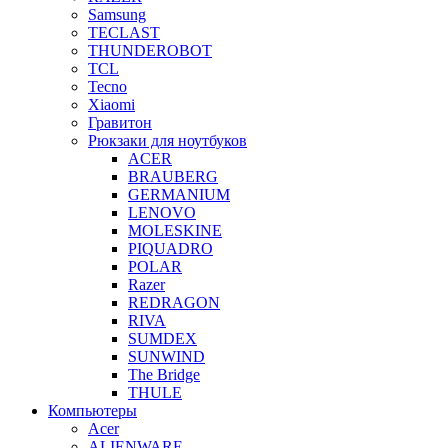
Samsung
TECLAST
THUNDEROBOT
TCL
Tecno
Xiaomi
Гравитон
Рюкзаки для ноутбуков
ACER
BRAUBERG
GERMANIUM
LENOVO
MOLESKINE
PIQUADRO
POLAR
Razer
REDRAGON
RIVA
SUMDEX
SUNWIND
The Bridge
THULE
Компьютеры
Acer
ALIENWARE