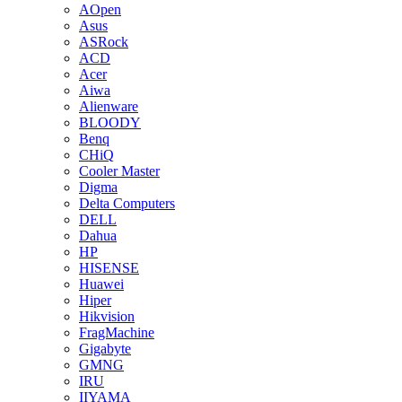
AOpen
Asus
ASRock
ACD
Acer
Aiwa
Alienware
BLOODY
Benq
CHiQ
Cooler Master
Digma
Delta Computers
DELL
Dahua
HP
HISENSE
Huawei
Hiper
Hikvision
FragMachine
Gigabyte
GMNG
IRU
IIYAMA