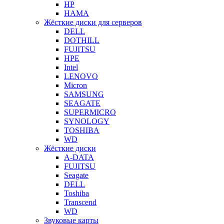
HP
HAMA
Жёсткие диски для серверов
DELL
DOTHILL
FUJITSU
HPE
Intel
LENOVO
Micron
SAMSUNG
SEAGATE
SUPERMICRO
SYNOLOGY
TOSHIBA
WD
Жёсткие диски
A-DATA
FUJITSU
Seagate
DELL
Toshiba
Transcend
WD
Звуковые карты