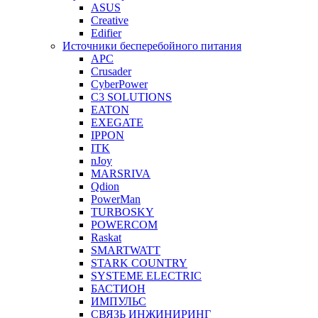
ASUS
Creative
Edifier
Источники бесперебойного питания
APC
Crusader
CyberPower
C3 SOLUTIONS
EATON
EXEGATE
IPPON
ITK
nJoy
MARSRIVA
Qdion
PowerMan
TURBOSKY
POWERCOM
Raskat
SMARTWATT
STARK COUNTRY
SYSTEME ELECTRIC
БАСТИОН
ИМПУЛЬС
СВЯЗЬ ИНЖИНИРИНГ