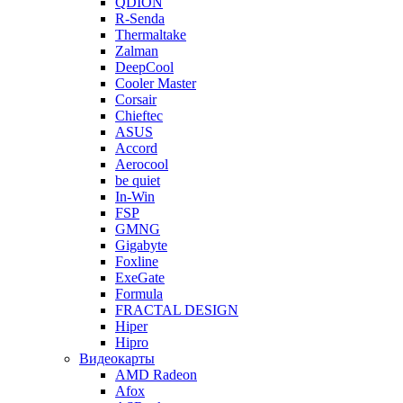
QDION
R-Senda
Thermaltake
Zalman
DeepCool
Cooler Master
Corsair
Chieftec
ASUS
Accord
Aerocool
be quiet
In-Win
FSP
GMNG
Gigabyte
Foxline
ExeGate
Formula
FRACTAL DESIGN
Hiper
Hipro
Видеокарты
AMD Radeon
Afox