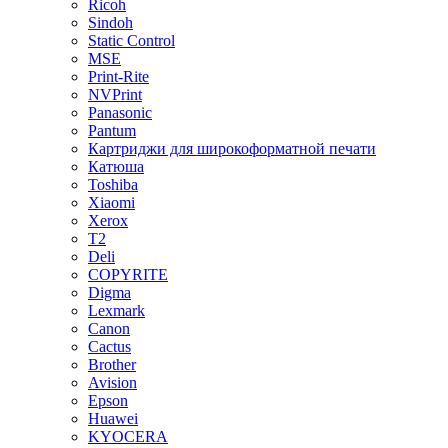
Ricoh
Sindoh
Static Control
MSE
Print-Rite
NVPrint
Panasonic
Pantum
Картриджи для широкоформатной печати
Катюша
Toshiba
Xiaomi
Xerox
T2
Deli
COPYRITE
Digma
Lexmark
Canon
Cactus
Brother
Avision
Epson
Huawei
KYOCERA