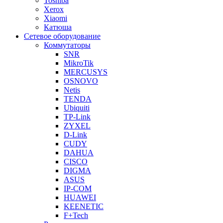
Toshiba
Xerox
Xiaomi
Катюша
Сетевое оборудование
Коммутаторы
SNR
MikroTik
MERCUSYS
OSNOVO
Netis
TENDA
Ubiquiti
TP-Link
ZYXEL
D-Link
CUDY
DAHUA
CISCO
DIGMA
ASUS
IP-COM
HUAWEI
KEENETIC
F+Tech