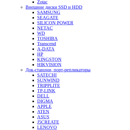
Zotac
Внешние диски SSD и HDD
SAMSUNG
SEAGATE
SILICON POWER
NETAC
WD
TOSHIBA
Transcend
A-DATA
HP
KINGSTON
HIKVISION
Док-станции, порт-репликаторы
SATECHI
SUNWIND
TRIPPLITE
TP-LINK
DELL
DIGMA
APPLE
ATEN
ASUS
J5CREATE
LENOVO