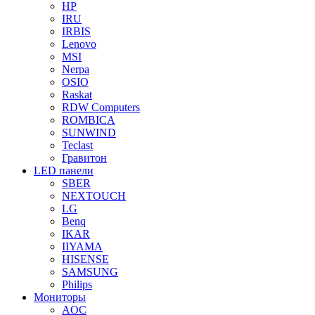
HP
IRU
IRBIS
Lenovo
MSI
Nerpa
OSIO
Raskat
RDW Computers
ROMBICA
SUNWIND
Teclast
Гравитон
LED панели
SBER
NEXTOUCH
LG
Benq
IKAR
IIYAMA
HISENSE
SAMSUNG
Philips
Мониторы
AOC