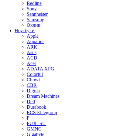
Redline
Sony
Sennheiser
Samsung
Оклик
Ноутбуки
Apple
Aquarius
ARK
Asus
ACD
Acer
ADATA XPG
Colorful
Chuwi
CBR
Digma
Dream Machines
Dell
Durabook
ECS Elitegroup
F+
FUJITSU
GMNG
Gigabyte