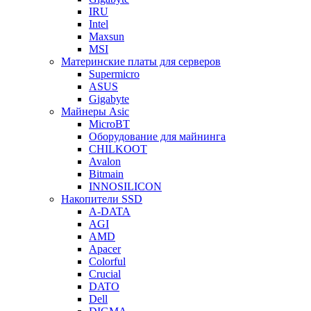
IRU
Intel
Maxsun
MSI
Материнские платы для серверов
Supermicro
ASUS
Gigabyte
Майнеры Asic
MicroBT
Оборудование для майнинга
CHILKOOT
Avalon
Bitmain
INNOSILICON
Накопители SSD
A-DATA
AGI
AMD
Apacer
Colorful
Crucial
DATO
Dell