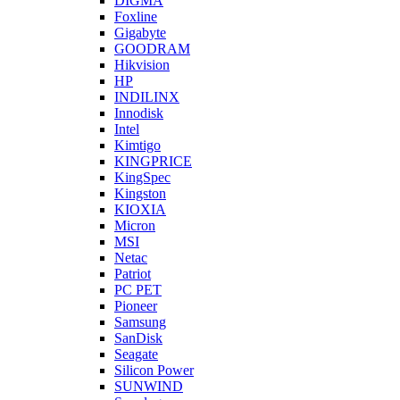
DIGMA
Foxline
Gigabyte
GOODRAM
Hikvision
HP
INDILINX
Innodisk
Intel
Kimtigo
KINGPRICE
KingSpec
Kingston
KIOXIA
Micron
MSI
Netac
Patriot
PC PET
Pioneer
Samsung
SanDisk
Seagate
Silicon Power
SUNWIND