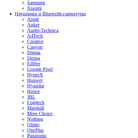
Samsung
Xiaomi
Наушники и Bluetooth-гарнитуры
Apple
Anker
Audio-Technica
A4Tech
Creative
Canyon
Digma
Deppa
Edifier
Google Pixel
HyperX
Huawei
Hyundai
Honor
JBL
Logitech
Marshall
More Choice
Nothing
Olmio
OnePlus
Panasonic