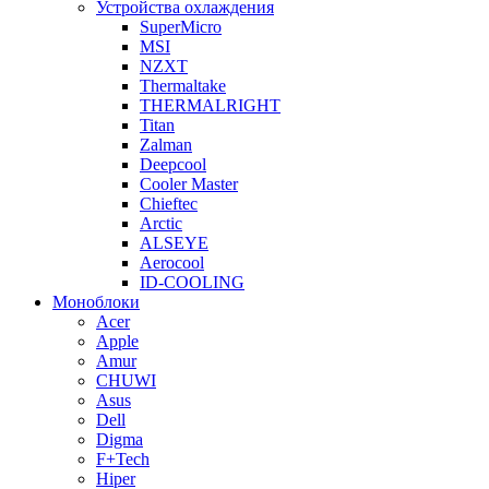
Устройства охлаждения
SuperMicro
MSI
NZXT
Thermaltake
THERMALRIGHT
Titan
Zalman
Deepcool
Cooler Master
Chieftec
Arctic
ALSEYE
Aerocool
ID-COOLING
Моноблоки
Acer
Apple
Amur
CHUWI
Asus
Dell
Digma
F+Tech
Hiper