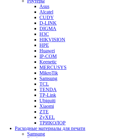
Роутеры
Asus
Alcatel
CUDY
D-LINK
DIGMA
H3C
HIKVISION
HPE
Huawei
IP-COM
Keenetic
MERCUSYS
MikroTik
Samsung
TCL
TENDA
TP-Link
Ubiquiti
Xiaomi
ZTE
ZyXEL
ТРИКОЛОР
Расходные материалы для печати
Samsung