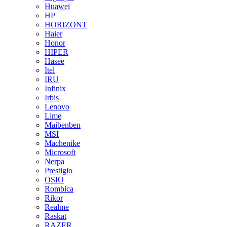
Huawei
HP
HORIZONT
Haier
Honor
HIPER
Hasee
Itel
IRU
Infinix
Irbis
Lenovo
Lime
Maibenben
MSI
Machenike
Microsoft
Nerpa
Prestigio
OSIO
Rombica
Rikor
Realme
Raskat
RAZER