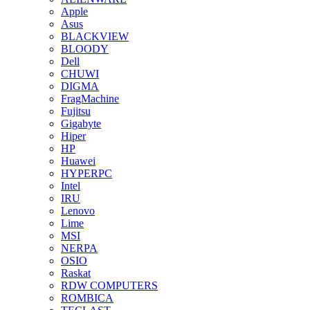
Apple
Asus
BLACKVIEW
BLOODY
Dell
CHUWI
DIGMA
FragMachine
Fujitsu
Gigabyte
Hiper
HP
Huawei
HYPERPC
Intel
IRU
Lenovo
Lime
MSI
NERPA
OSIO
Raskat
RDW COMPUTERS
ROMBICA