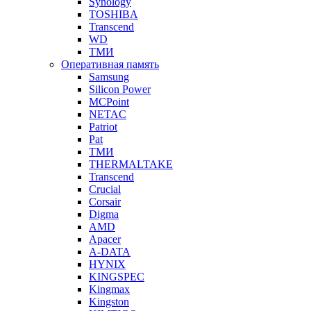
Synology
TOSHIBA
Transcend
WD
ТМИ
Оперативная память
Samsung
Silicon Power
MCPoint
NETAC
Patriot
Pat
ТМИ
THERMALTAKE
Transcend
Crucial
Corsair
Digma
AMD
Apacer
A-DATA
HYNIX
KINGSPEC
Kingmax
Kingston