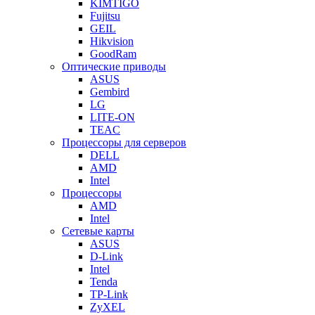
KIMTIGO
Fujitsu
GEIL
Hikvision
GoodRam
Оптические приводы
ASUS
Gembird
LG
LITE-ON
TEAC
Процессоры для серверов
DELL
AMD
Intel
Процессоры
AMD
Intel
Сетевые карты
ASUS
D-Link
Intel
Tenda
TP-Link
ZyXEL