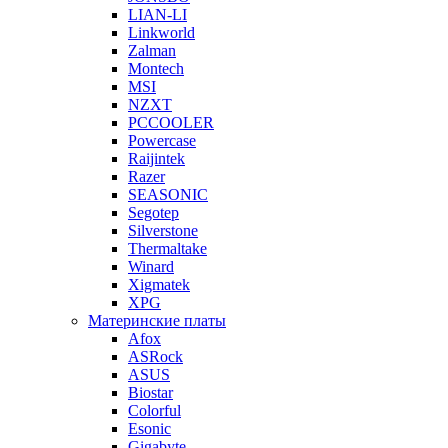
LIAN-LI
Linkworld
Zalman
Montech
MSI
NZXT
PCCOOLER
Powercase
Raijintek
Razer
SEASONIC
Segotep
Silverstone
Thermaltake
Winard
Xigmatek
XPG
Материнские платы
Afox
ASRock
ASUS
Biostar
Colorful
Esonic
Gigabyte