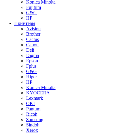
Konica Minolta
Fujifilm
G&G
HP
Принтеры
Avision
Brother
Cactus
Canon
Deli
Digma
Epson
Fplus
G&G
Hiper
HP
Konica Minolta
KYOCERA
Lexmark
OKI
Pantum
Ricoh
Samsung
Sindoh
Xerox