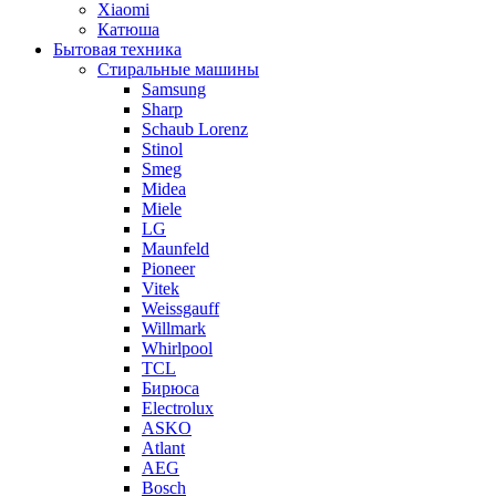
Xiaomi
Катюша
Бытовая техника
Стиральные машины
Samsung
Sharp
Schaub Lorenz
Stinol
Smeg
Midea
Miele
LG
Maunfeld
Pioneer
Vitek
Weissgauff
Willmark
Whirlpool
TCL
Бирюса
Electrolux
ASKO
Atlant
AEG
Bosch