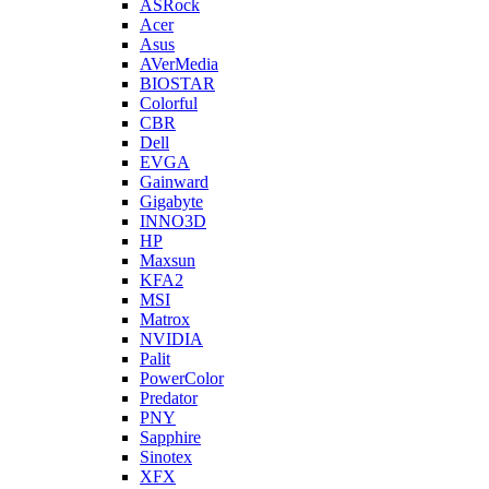
ASRock
Acer
Asus
AVerMedia
BIOSTAR
Colorful
CBR
Dell
EVGA
Gainward
Gigabyte
INNO3D
HP
Maxsun
KFA2
MSI
Matrox
NVIDIA
Palit
PowerColor
Predator
PNY
Sapphire
Sinotex
XFX