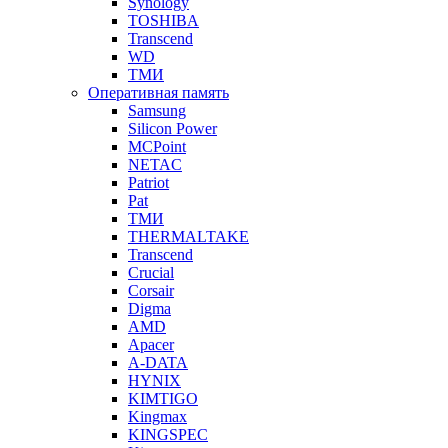
Synology
TOSHIBA
Transcend
WD
ТМИ
Оперативная память
Samsung
Silicon Power
MCPoint
NETAC
Patriot
Pat
ТМИ
THERMALTAKE
Transcend
Crucial
Corsair
Digma
AMD
Apacer
A-DATA
HYNIX
KIMTIGO
Kingmax
KINGSPEC