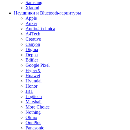
Samsung
Xiaomi
Наушники и Bluetooth-гарнитуры
Apple
Anker
Audio-Technica
A4Tech
Creative
Canyon
Digma
Deppa
Edifier
Google Pixel
HyperX
Huawei
Hyundai
Honor
JBL
Logitech
Marshall
More Choice
Nothing
Olmio
OnePlus
Panasonic