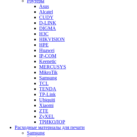
Роутеры
Asus
Alcatel
CUDY
D-LINK
DIGMA
H3C
HIKVISION
HPE
Huawei
IP-COM
Keenetic
MERCUSYS
MikroTik
Samsung
TCL
TENDA
TP-Link
Ubiquiti
Xiaomi
ZTE
ZyXEL
ТРИКОЛОР
Расходные материалы для печати
Samsung