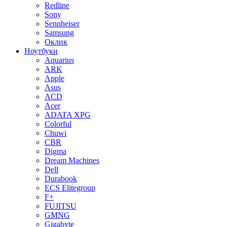
Redline
Sony
Sennheiser
Samsung
Оклик
Ноутбуки
Aquarius
ARK
Apple
Asus
ACD
Acer
ADATA XPG
Colorful
Chuwi
CBR
Digma
Dream Machines
Dell
Durabook
ECS Elitegroup
F+
FUJITSU
GMNG
Gigabyte