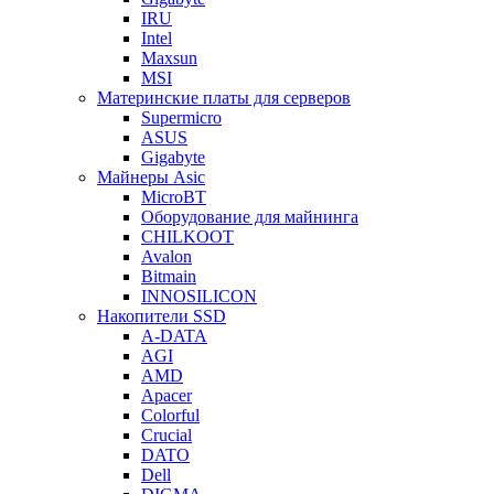
IRU
Intel
Maxsun
MSI
Материнские платы для серверов
Supermicro
ASUS
Gigabyte
Майнеры Asic
MicroBT
Оборудование для майнинга
CHILKOOT
Avalon
Bitmain
INNOSILICON
Накопители SSD
A-DATA
AGI
AMD
Apacer
Colorful
Crucial
DATO
Dell