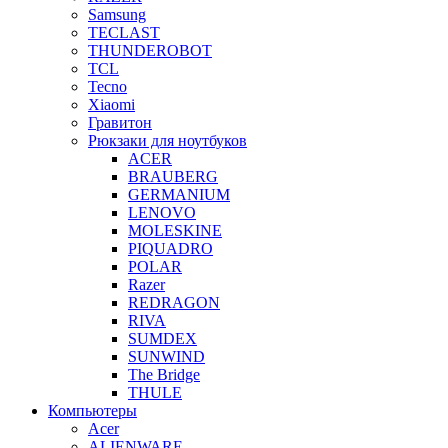
Samsung
TECLAST
THUNDEROBOT
TCL
Tecno
Xiaomi
Гравитон
Рюкзаки для ноутбуков
ACER
BRAUBERG
GERMANIUM
LENOVO
MOLESKINE
PIQUADRO
POLAR
Razer
REDRAGON
RIVA
SUMDEX
SUNWIND
The Bridge
THULE
Компьютеры
Acer
ALIENWARE