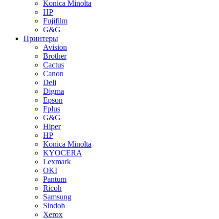
Konica Minolta
HP
Fujifilm
G&G
Принтеры
Avision
Brother
Cactus
Canon
Deli
Digma
Epson
Fplus
G&G
Hiper
HP
Konica Minolta
KYOCERA
Lexmark
OKI
Pantum
Ricoh
Samsung
Sindoh
Xerox