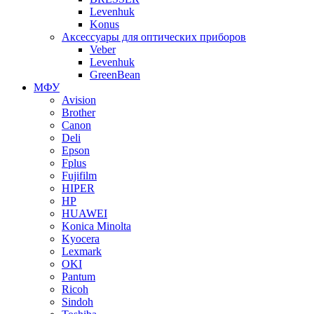
Levenhuk
Konus
Аксессуары для оптических приборов
Veber
Levenhuk
GreenBean
МФУ
Avision
Brother
Canon
Deli
Epson
Fplus
Fujifilm
HIPER
HP
HUAWEI
Konica Minolta
Kyocera
Lexmark
OKI
Pantum
Ricoh
Sindoh