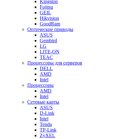
Kingston
Fujitsu
GEIL
Hikvision
GoodRam
Оптические приводы
ASUS
Gembird
LG
LITE-ON
TEAC
Процессоры для серверов
DELL
AMD
Intel
Процессоры
AMD
Intel
Сетевые карты
ASUS
D-Link
Intel
Tenda
TP-Link
ZyXEL