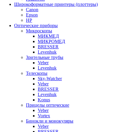
Широкоформатные принтеры (плоттеры)
Canon
Epson
HP
Оптические приборы
Микроскопы
МИКМЕД
МИКРОМЕД
BRESSER
Levenhuk
Зрительные трубы
Veber
Levenhuk
Телескопы
Sky-Watcher
Veber
BRESSER
Levenhuk
Konus
Прицелы оптические
Veber
Vortex
Бинокли и монокуляры
Veber
BRESSER