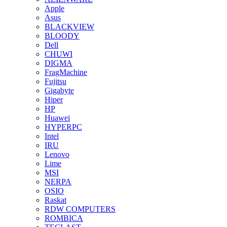
Apple
Asus
BLACKVIEW
BLOODY
Dell
CHUWI
DIGMA
FragMachine
Fujitsu
Gigabyte
Hiper
HP
Huawei
HYPERPC
Intel
IRU
Lenovo
Lime
MSI
NERPA
OSIO
Raskat
RDW COMPUTERS
ROMBICA