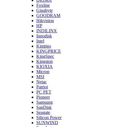
DIGMA
Foxline
Gigabyte
GOODRAM
Hikvision
HP
INDILINX
Innodisk
Intel
Kimtigo
KINGPRICE
KingSpec
Kingston
KIOXIA
Micron
MSI
Netac
Patriot
PC PET
Pioneer
Samsung
SanDisk
Seagate
Silicon Power
SUNWIND