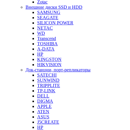
Zotac
Внешние диски SSD и HDD
SAMSUNG
SEAGATE
SILICON POWER
NETAC
WD
Transcend
TOSHIBA
A-DATA
HP
KINGSTON
HIKVISION
Док-станции, порт-репликаторы
SATECHI
SUNWIND
TRIPPLITE
TP-LINK
DELL
DIGMA
APPLE
ATEN
ASUS
J5CREATE
HP