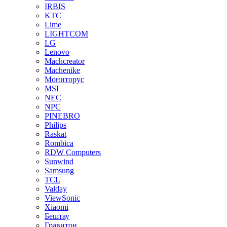
IRBIS
KTC
Lime
LIGHTCOM
LG
Lenovo
Machcreator
Machenike
Мониторус
MSI
NEC
NPC
PINEBRO
Philips
Raskat
Rombica
RDW Computers
Sunwind
Samsung
TCL
Valday
ViewSonic
Xiaomi
Бештау
Гравитон