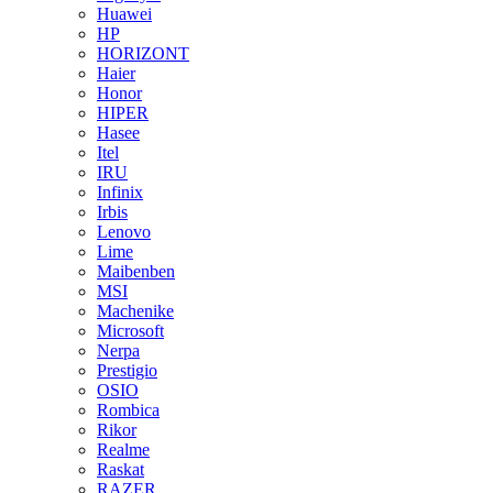
Huawei
HP
HORIZONT
Haier
Honor
HIPER
Hasee
Itel
IRU
Infinix
Irbis
Lenovo
Lime
Maibenben
MSI
Machenike
Microsoft
Nerpa
Prestigio
OSIO
Rombica
Rikor
Realme
Raskat
RAZER