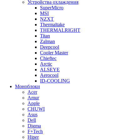
Устройства охлаждения
SuperMicro
MSI
NZXT
Thermaltake
THERMALRIGHT
Titan
Zalman
Deepcool
Cooler Master
Chieftec
Arctic
ALSEYE
Aerocool
ID-COOLING
Моноблоки
Acer
Amur
Apple
CHUWI
Asus
Dell
Digma
F+Tech
Hiper