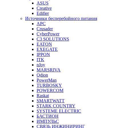
ASUS
Creative
Edifier
Источники бесперебойного питания
APC
Crusader
CyberPower
C3 SOLUTIONS
EATON
EXEGATE
IPPON
ITK
nJoy
MARSRIVA
Qdion
PowerMan
TURBOSKY
POWERCOM
Raskat
SMARTWATT
STARK COUNTRY
SYSTEME ELECTRIC
БАСТИОН
ИМПУЛЬС
СВЯЗЬ ИНЖИНИРИНГ