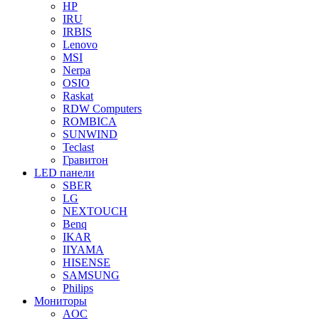
HP
IRU
IRBIS
Lenovo
MSI
Nerpa
OSIO
Raskat
RDW Computers
ROMBICA
SUNWIND
Teclast
Гравитон
LED панели
SBER
LG
NEXTOUCH
Benq
IKAR
IIYAMA
HISENSE
SAMSUNG
Philips
Мониторы
AOC