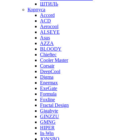
ШТИЛЬ
Корпуса
Accord
ACD
Aerocool
ALSEYE
Asus
AZZA
BLOODY
Chieftec
Cooler Master
Corsair
DeepCool
Digma
Enermax
ExeGate
Formula
Foxline
Fractal Design
Gigabyte
GINZZU
GMNG
HIPER
In-Win
JONSBO