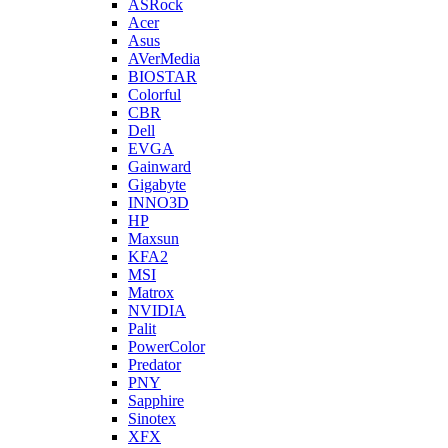
ASRock
Acer
Asus
AVerMedia
BIOSTAR
Colorful
CBR
Dell
EVGA
Gainward
Gigabyte
INNO3D
HP
Maxsun
KFA2
MSI
Matrox
NVIDIA
Palit
PowerColor
Predator
PNY
Sapphire
Sinotex
XFX