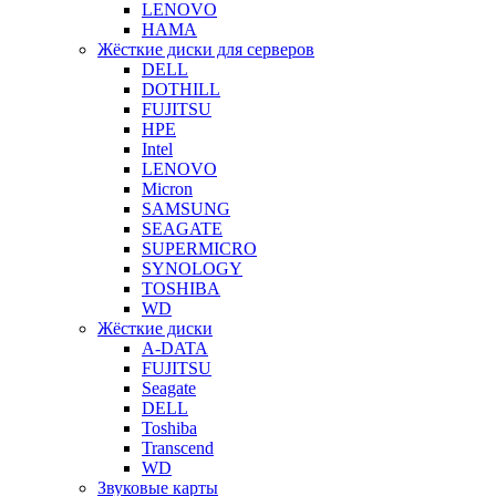
LENOVO
HAMA
Жёсткие диски для серверов
DELL
DOTHILL
FUJITSU
HPE
Intel
LENOVO
Micron
SAMSUNG
SEAGATE
SUPERMICRO
SYNOLOGY
TOSHIBA
WD
Жёсткие диски
A-DATA
FUJITSU
Seagate
DELL
Toshiba
Transcend
WD
Звуковые карты