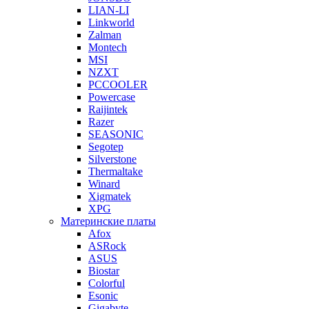
LIAN-LI
Linkworld
Zalman
Montech
MSI
NZXT
PCCOOLER
Powercase
Raijintek
Razer
SEASONIC
Segotep
Silverstone
Thermaltake
Winard
Xigmatek
XPG
Материнские платы
Afox
ASRock
ASUS
Biostar
Colorful
Esonic
Gigabyte