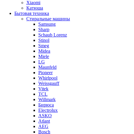
Xiaomi
Катюша
Бытовая техника
Стиральные машины
Samsung
Sharp
Schaub Lorenz
Stinol
Smeg
Midea
Miele
LG
Maunfeld
Pioneer
Whirlpool
Weissgauff
Vitek
TCL
Willmark
Бирюса
Electrolux
ASKO
Atlant
AEG
Bosch