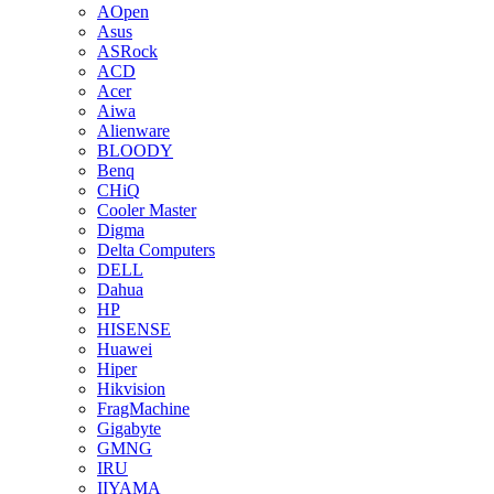
AOpen
Asus
ASRock
ACD
Acer
Aiwa
Alienware
BLOODY
Benq
CHiQ
Cooler Master
Digma
Delta Computers
DELL
Dahua
HP
HISENSE
Huawei
Hiper
Hikvision
FragMachine
Gigabyte
GMNG
IRU
IIYAMA