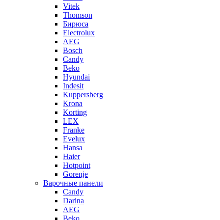
Vitek
Thomson
Бирюса
Electrolux
AEG
Bosch
Candy
Beko
Hyundai
Indesit
Kuppersberg
Krona
Korting
LEX
Franke
Evelux
Hansa
Haier
Hotpoint
Gorenje
Варочные панели
Candy
Darina
AEG
Beko