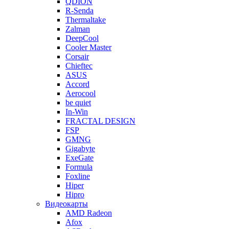
QDION
R-Senda
Thermaltake
Zalman
DeepCool
Cooler Master
Corsair
Chieftec
ASUS
Accord
Aerocool
be quiet
In-Win
FRACTAL DESIGN
FSP
GMNG
Gigabyte
ExeGate
Formula
Foxline
Hiper
Hipro
Видеокарты
AMD Radeon
Afox