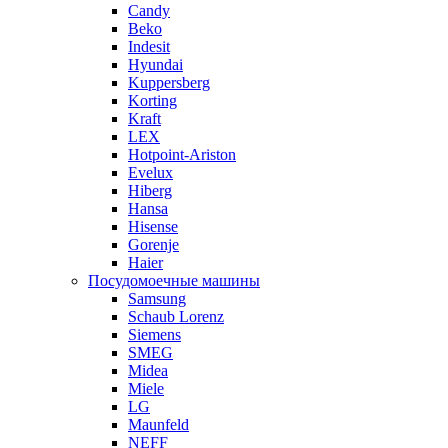
Candy
Beko
Indesit
Hyundai
Kuppersberg
Korting
Kraft
LEX
Hotpoint-Ariston
Evelux
Hiberg
Hansa
Hisense
Gorenje
Haier
Посудомоечные машины
Samsung
Schaub Lorenz
Siemens
SMEG
Midea
Miele
LG
Maunfeld
NEFF