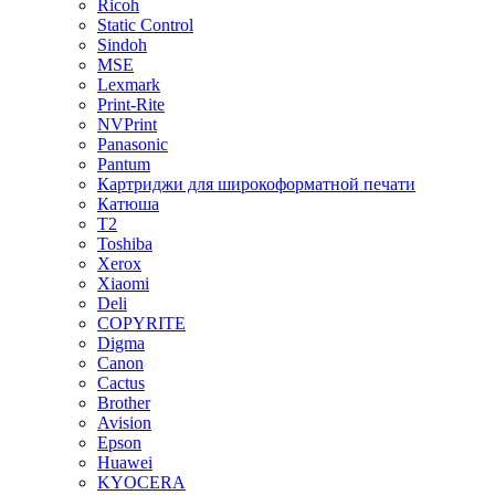
Ricoh
Static Control
Sindoh
MSE
Lexmark
Print-Rite
NVPrint
Panasonic
Pantum
Картриджи для широкоформатной печати
Катюша
T2
Toshiba
Xerox
Xiaomi
Deli
COPYRITE
Digma
Canon
Cactus
Brother
Avision
Epson
Huawei
KYOCERA