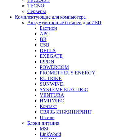
TECLAST
TECNO
Серверы
Комплектующие для компьютера
Аккумуляторные батареи для ИБП
Бастион
APC
BB
CSB
DELTA
EXEGATE
IPPON
POWERCOM
PROMETHEUS ENERGY
RUTRIKE
SUNWIND
SYSTEME ELECTRIC
VENTURA
ИМПУЛЬС
Контакт
СВЯЗЬ ИНЖИНИРИНГ
Штиль
Блоки питания
MSI
LinkWorld