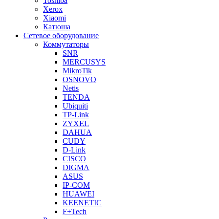
Toshiba
Xerox
Xiaomi
Катюша
Сетевое оборудование
Коммутаторы
SNR
MERCUSYS
MikroTik
OSNOVO
Netis
TENDA
Ubiquiti
TP-Link
ZYXEL
DAHUA
CUDY
D-Link
CISCO
DIGMA
ASUS
IP-COM
HUAWEI
KEENETIC
F+Tech