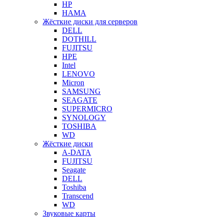
HP
HAMA
Жёсткие диски для серверов
DELL
DOTHILL
FUJITSU
HPE
Intel
LENOVO
Micron
SAMSUNG
SEAGATE
SUPERMICRO
SYNOLOGY
TOSHIBA
WD
Жёсткие диски
A-DATA
FUJITSU
Seagate
DELL
Toshiba
Transcend
WD
Звуковые карты