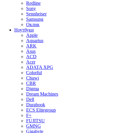
Redline
Sony
Sennheiser
Samsung
Оклик
Ноутбуки
Apple
Aquarius
ARK
Asus
ACD
Acer
ADATA XPG
Colorful
Chuwi
CBR
Digma
Dream Machines
Dell
Durabook
ECS Elitegroup
F+
FUJITSU
GMNG
Gigabyte