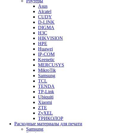
Роутеры
Asus
Alcatel
CUDY
D-LINK
DIGMA
H3C
HIKVISION
HPE
Huawei
IP-COM
Keenetic
MERCUSYS
MikroTik
Samsung
TCL
TENDA
TP-Link
Ubiquiti
Xiaomi
ZTE
ZyXEL
ТРИКОЛОР
Расходные материалы для печати
Samsung