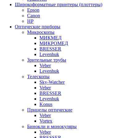
Широкоформатные принтеры (плоттеры)
Epson
Canon
HP
Оптические приборы
Микроскопы
МИКМЕД
МИКРОМЕД
BRESSER
Levenhuk
Зрительные трубы
Veber
Levenhuk
Телескопы
Sky-Watcher
Veber
BRESSER
Levenhuk
Konus
Прицелы оптические
Veber
Vortex
Бинокли и монокуляры
Veber
BRESSER