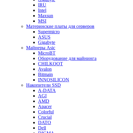
IRU
Intel
Maxsun
MSI
Материнские платы для серверов
Supermicro
ASUS
Gigabyte
Майнеры Asic
MicroBT
Оборудование для майнинга
CHILKOOT
Avalon
Bitmain
INNOSILICON
Накопители SSD
A-DATA
AGI
AMD
Apacer
Colorful
Crucial
DATO
Dell