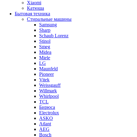
Xiaomi
Катюша
Бытовая техника
Стиральные машины
Samsung
Sharp
Schaub Lorenz
Stinol
Smeg
Midea
Miele
LG
Maunfeld
Pioneer
Vitek
Weissgauff
Willmark
Whirlpool
TCL
Бирюса
Electrolux
ASKO
Atlant
AEG
Bosch