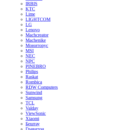
IRBIS
KTC
Lime
LIGHTCOM
LG
Lenovo
Machcreator
Machenike
Мониторус
MSI
NEC
NPC
PINEBRO
Philips
Raskat
Rombica
RDW Computers
Sunwind
Samsung
TCL
Valday
ViewSonic
Xiaomi
Бештау
Гравитон