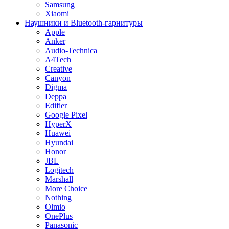
Samsung
Xiaomi
Наушники и Bluetooth-гарнитуры
Apple
Anker
Audio-Technica
A4Tech
Creative
Canyon
Digma
Deppa
Edifier
Google Pixel
HyperX
Huawei
Hyundai
Honor
JBL
Logitech
Marshall
More Choice
Nothing
Olmio
OnePlus
Panasonic