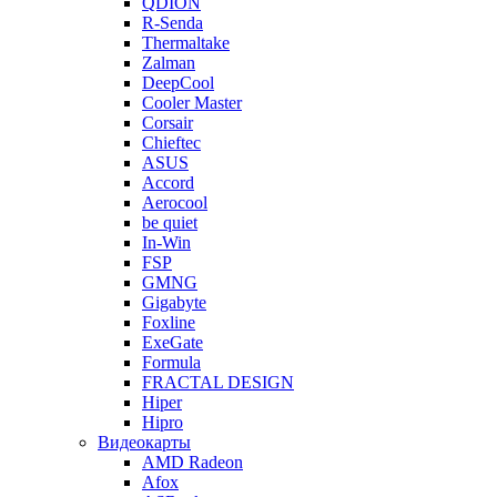
QDION
R-Senda
Thermaltake
Zalman
DeepCool
Cooler Master
Corsair
Chieftec
ASUS
Accord
Aerocool
be quiet
In-Win
FSP
GMNG
Gigabyte
Foxline
ExeGate
Formula
FRACTAL DESIGN
Hiper
Hipro
Видеокарты
AMD Radeon
Afox