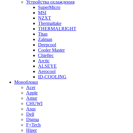
Устройства охлаждения
SuperMicro
MSI
NZXT
Thermaltake
THERMALRIGHT
Titan
Zalman
Deepcool
Cooler Master
Chieftec
Arctic
ALSEYE
Aerocool
ID-COOLING
Моноблоки
Acer
Apple
Amur
CHUWI
Asus
Dell
Digma
F+Tech
Hiper