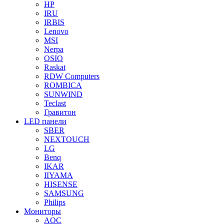
HP
IRU
IRBIS
Lenovo
MSI
Nerpa
OSIO
Raskat
RDW Computers
ROMBICA
SUNWIND
Teclast
Гравитон
LED панели
SBER
NEXTOUCH
LG
Benq
IKAR
IIYAMA
HISENSE
SAMSUNG
Philips
Мониторы
AOC