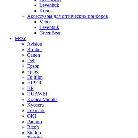
Levenhuk
Konus
Аксессуары для оптических приборов
Veber
Levenhuk
GreenBean
МФУ
Avision
Brother
Canon
Deli
Epson
Fplus
Fujifilm
HIPER
HP
HUAWEI
Konica Minolta
Kyocera
Lexmark
OKI
Pantum
Ricoh
Sindoh