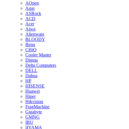
AOpen
Asus
ASRock
ACD
Acer
Aiwa
Alienware
BLOODY
Benq
CHiQ
Cooler Master
Digma
Delta Computers
DELL
Dahua
HP
HISENSE
Huawei
Hiper
Hikvision
FragMachine
Gigabyte
GMNG
IRU
IIYAMA