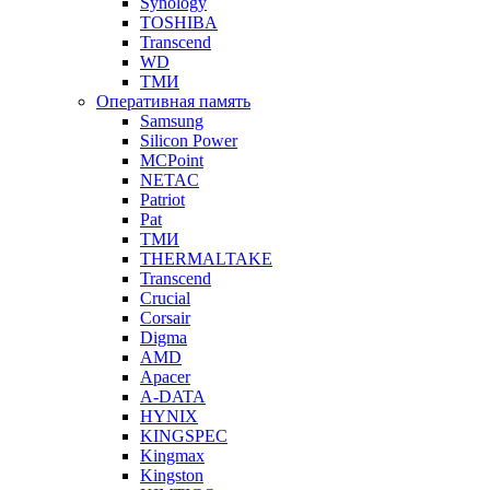
Synology
TOSHIBA
Transcend
WD
ТМИ
Оперативная память
Samsung
Silicon Power
MCPoint
NETAC
Patriot
Pat
ТМИ
THERMALTAKE
Transcend
Crucial
Corsair
Digma
AMD
Apacer
A-DATA
HYNIX
KINGSPEC
Kingmax
Kingston