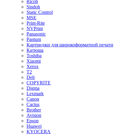
Ricoh
Sindoh
Static Control
MSE
Print-Rite
NVPrint
Panasonic
Pantum
Картриджи для широкоформатной печати
Катюша
Toshiba
Xiaomi
Xerox
T2
Deli
COPYRITE
Digma
Lexmark
Canon
Cactus
Brother
Avision
Epson
Huawei
KYOCERA