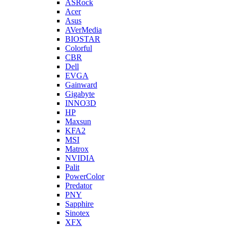
ASRock
Acer
Asus
AVerMedia
BIOSTAR
Colorful
CBR
Dell
EVGA
Gainward
Gigabyte
INNO3D
HP
Maxsun
KFA2
MSI
Matrox
NVIDIA
Palit
PowerColor
Predator
PNY
Sapphire
Sinotex
XFX