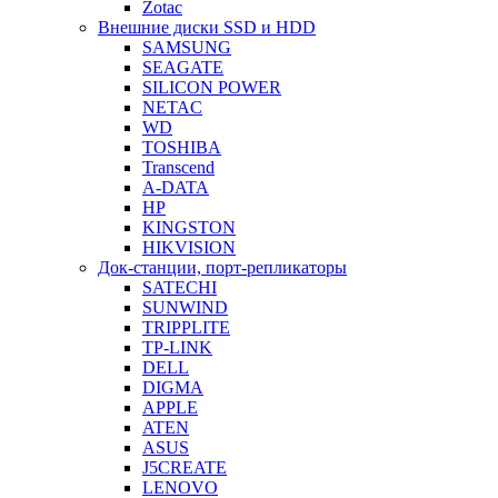
Zotac
Внешние диски SSD и HDD
SAMSUNG
SEAGATE
SILICON POWER
NETAC
WD
TOSHIBA
Transcend
A-DATA
HP
KINGSTON
HIKVISION
Док-станции, порт-репликаторы
SATECHI
SUNWIND
TRIPPLITE
TP-LINK
DELL
DIGMA
APPLE
ATEN
ASUS
J5CREATE
LENOVO