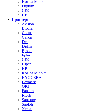
Konica Minolta
Fujifilm
G&G
HP
Принтеры
Avision
Brother
Cactus
Canon
Deli
Digma
Epson
Fplus
G&G
Hiper
HP
Konica Minolta
KYOCERA
Lexmark
OKI
Pantum
Ricoh
Samsung
Sindoh
Xerox