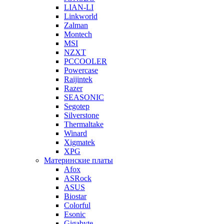
LIAN-LI
Linkworld
Zalman
Montech
MSI
NZXT
PCCOOLER
Powercase
Raijintek
Razer
SEASONIC
Segotep
Silverstone
Thermaltake
Winard
Xigmatek
XPG
Материнские платы
Afox
ASRock
ASUS
Biostar
Colorful
Esonic
Gigabyte