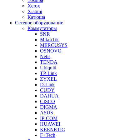
Toshiba
Xerox
Xiaomi
Катюша
Сетевое оборудование
Коммутаторы
SNR
MikroTik
MERCUSYS
OSNOVO
Netis
TENDA
Ubiquiti
TP-Link
ZYXEL
D-Link
CUDY
DAHUA
CISCO
DIGMA
ASUS
IP-COM
HUAWEI
KEENETIC
F+Tech