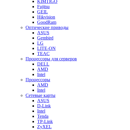
KIMTIGO
Fujitsu
GEIL
Hikvision
GoodRam
Оптические приводы
ASUS
Gembird
LG
LITE-ON
TEAC
Процессоры для серверов
DELL
AMD
Intel
Процессоры
AMD
Intel
Сетевые карты
ASUS
D-Link
Intel
Tenda
TP-Link
ZyXEL