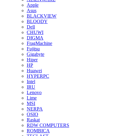
Apple
Asus
BLACKVIEW
BLOODY
Dell
CHUWI
DIGMA
FragMachine
Fujitsu
Gigabyte
Hiper
HP
Huawei
HYPERPC
Intel
IRU
Lenovo
Lime
MSI
NERPA
OSIO
Raskat
RDW COMPUTERS
ROMBICA