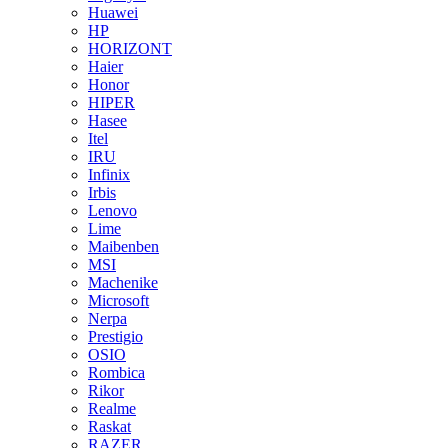
Huawei
HP
HORIZONT
Haier
Honor
HIPER
Hasee
Itel
IRU
Infinix
Irbis
Lenovo
Lime
Maibenben
MSI
Machenike
Microsoft
Nerpa
Prestigio
OSIO
Rombica
Rikor
Realme
Raskat
RAZER