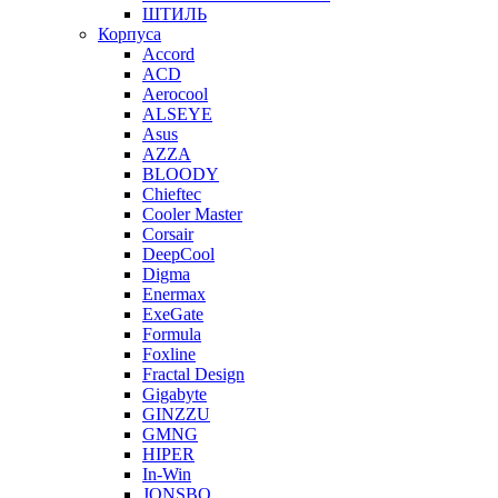
ШТИЛЬ
Корпуса
Accord
ACD
Aerocool
ALSEYE
Asus
AZZA
BLOODY
Chieftec
Cooler Master
Corsair
DeepCool
Digma
Enermax
ExeGate
Formula
Foxline
Fractal Design
Gigabyte
GINZZU
GMNG
HIPER
In-Win
JONSBO