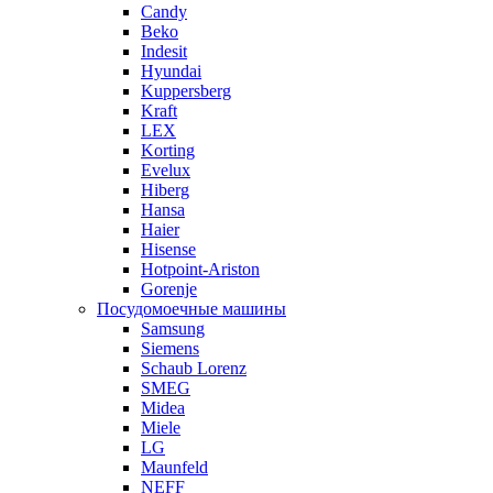
Candy
Beko
Indesit
Hyundai
Kuppersberg
Kraft
LEX
Korting
Evelux
Hiberg
Hansa
Haier
Hisense
Hotpoint-Ariston
Gorenje
Посудомоечные машины
Samsung
Siemens
Schaub Lorenz
SMEG
Midea
Miele
LG
Maunfeld
NEFF