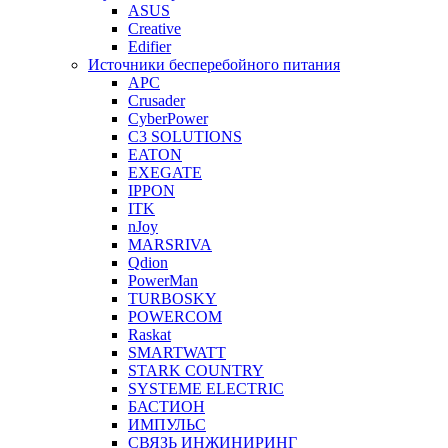
ASUS
Creative
Edifier
Источники бесперебойного питания
APC
Crusader
CyberPower
C3 SOLUTIONS
EATON
EXEGATE
IPPON
ITK
nJoy
MARSRIVA
Qdion
PowerMan
TURBOSKY
POWERCOM
Raskat
SMARTWATT
STARK COUNTRY
SYSTEME ELECTRIC
БАСТИОН
ИМПУЛЬС
СВЯЗЬ ИНЖИНИРИНГ