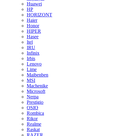
Huawei
HP
HORIZONT
Haier
Honor
HIPER
Hasee
Itel
IRU
Infinix
Irbis
Lenovo
Lime
Maibenben
MSI
Machenike
Microsoft
Nerpa
Prestigio
OSIO
Rombica
Rikor
Realme
Raskat
RAZER