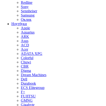
Redline
Sony
Sennheiser
Samsung
Оклик
Ноутбуки
Apple
Aquarius
ARK
Asus
ACD
Acer
ADATA XPG
Colorful
Chuwi
CBR
Digma
Dream Machines
Dell
Durabook
ECS Elitegroup
F+
FUJITSU
GMNG
Gigabyte