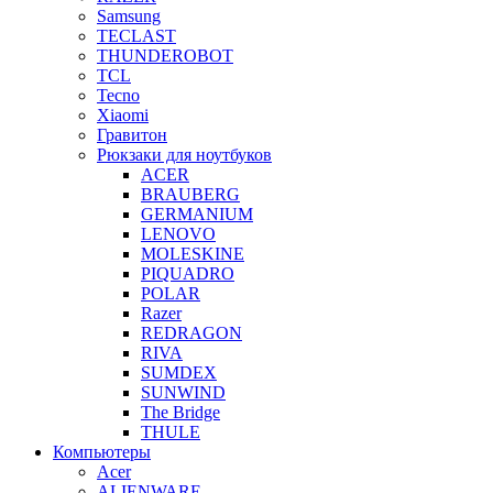
Samsung
TECLAST
THUNDEROBOT
TCL
Tecno
Xiaomi
Гравитон
Рюкзаки для ноутбуков
ACER
BRAUBERG
GERMANIUM
LENOVO
MOLESKINE
PIQUADRO
POLAR
Razer
REDRAGON
RIVA
SUMDEX
SUNWIND
The Bridge
THULE
Компьютеры
Acer
ALIENWARE