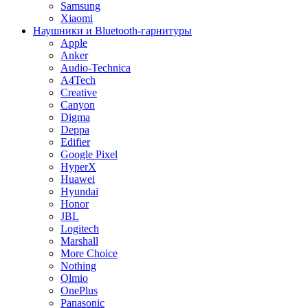
Samsung
Xiaomi
Наушники и Bluetooth-гарнитуры
Apple
Anker
Audio-Technica
A4Tech
Creative
Canyon
Digma
Deppa
Edifier
Google Pixel
HyperX
Huawei
Hyundai
Honor
JBL
Logitech
Marshall
More Choice
Nothing
Olmio
OnePlus
Panasonic