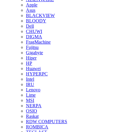
Apple
Asus
BLACKVIEW
BLOODY
Dell
CHUWI
DIGMA
FragMachine
Fujitsu
Gigabyte
Hiper
HP
Huawei
HYPERPC
Intel
IRU
Lenovo
Lime
MSI
NERPA
OSIO
Raskat
RDW COMPUTERS
ROMBICA