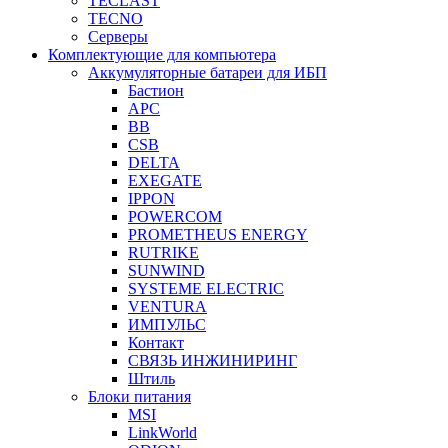
TECLAST
TECNO
Серверы
Комплектующие для компьютера
Аккумуляторные батареи для ИБП
Бастион
APC
BB
CSB
DELTA
EXEGATE
IPPON
POWERCOM
PROMETHEUS ENERGY
RUTRIKE
SUNWIND
SYSTEME ELECTRIC
VENTURA
ИМПУЛЬС
Контакт
СВЯЗЬ ИНЖИНИРИНГ
Штиль
Блоки питания
MSI
LinkWorld