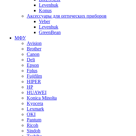
Levenhuk
Konus
Аксессуары для оптических приборов
Veber
Levenhuk
GreenBean
МФУ
Avision
Brother
Canon
Deli
Epson
Fplus
Fujifilm
HIPER
HP
HUAWEI
Konica Minolta
Kyocera
Lexmark
OKI
Pantum
Ricoh
Sindoh