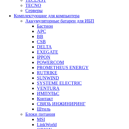
TECLAST
TECNO
Серверы
Комплектующие для компьютера
Аккумуляторные батареи для ИБП
Бастион
APC
BB
CSB
DELTA
EXEGATE
IPPON
POWERCOM
PROMETHEUS ENERGY
RUTRIKE
SUNWIND
SYSTEME ELECTRIC
VENTURA
ИМПУЛЬС
Контакт
СВЯЗЬ ИНЖИНИРИНГ
Штиль
Блоки питания
MSI
LinkWorld