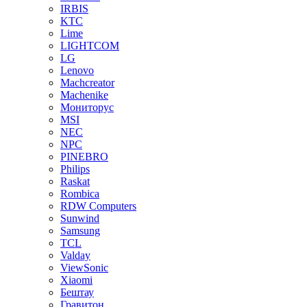
IRBIS
KTC
Lime
LIGHTCOM
LG
Lenovo
Machcreator
Machenike
Мониторус
MSI
NEC
NPC
PINEBRO
Philips
Raskat
Rombica
RDW Computers
Sunwind
Samsung
TCL
Valday
ViewSonic
Xiaomi
Бештау
Гравитон