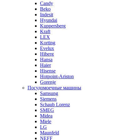
Candy
Beko
Indesit
Hyundai
Kuppersberg
Kraft
LEX
Korting
Evelux
Hiberg
Hansa
Haier
Hisense
Hotpoint-Ariston
Gorenje
Посудомоечные машины
Samsung
Siemens
Schaub Lorenz
SMEG
Midea
Miele
LG
Maunfeld
NEFF