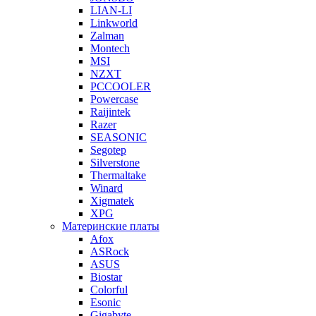
LIAN-LI
Linkworld
Zalman
Montech
MSI
NZXT
PCCOOLER
Powercase
Raijintek
Razer
SEASONIC
Segotep
Silverstone
Thermaltake
Winard
Xigmatek
XPG
Материнские платы
Afox
ASRock
ASUS
Biostar
Colorful
Esonic
Gigabyte