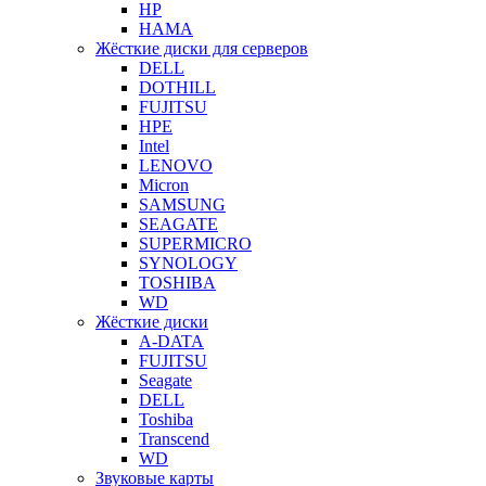
HP
HAMA
Жёсткие диски для серверов
DELL
DOTHILL
FUJITSU
HPE
Intel
LENOVO
Micron
SAMSUNG
SEAGATE
SUPERMICRO
SYNOLOGY
TOSHIBA
WD
Жёсткие диски
A-DATA
FUJITSU
Seagate
DELL
Toshiba
Transcend
WD
Звуковые карты