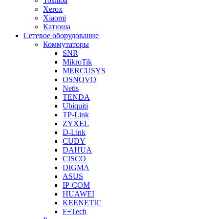
Toshiba
Xerox
Xiaomi
Катюша
Сетевое оборудование
Коммутаторы
SNR
MikroTik
MERCUSYS
OSNOVO
Netis
TENDA
Ubiquiti
TP-Link
ZYXEL
D-Link
CUDY
DAHUA
CISCO
DIGMA
ASUS
IP-COM
HUAWEI
KEENETIC
F+Tech