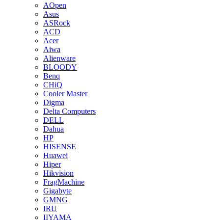
AOpen
Asus
ASRock
ACD
Acer
Aiwa
Alienware
BLOODY
Benq
CHiQ
Cooler Master
Digma
Delta Computers
DELL
Dahua
HP
HISENSE
Huawei
Hiper
Hikvision
FragMachine
Gigabyte
GMNG
IRU
IIYAMA