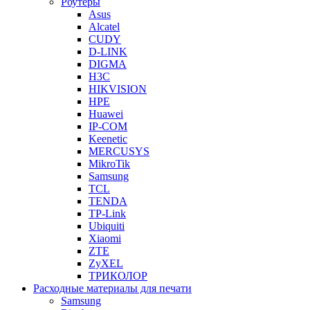
Роутеры
Asus
Alcatel
CUDY
D-LINK
DIGMA
H3C
HIKVISION
HPE
Huawei
IP-COM
Keenetic
MERCUSYS
MikroTik
Samsung
TCL
TENDA
TP-Link
Ubiquiti
Xiaomi
ZTE
ZyXEL
ТРИКОЛОР
Расходные материалы для печати
Samsung