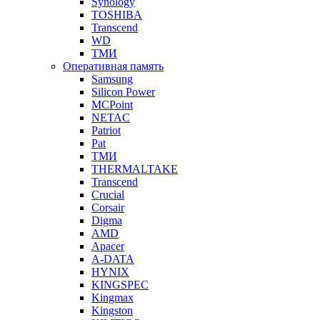
Synology
TOSHIBA
Transcend
WD
ТМИ
Оперативная память
Samsung
Silicon Power
MCPoint
NETAC
Patriot
Pat
ТМИ
THERMALTAKE
Transcend
Crucial
Corsair
Digma
AMD
Apacer
A-DATA
HYNIX
KINGSPEC
Kingmax
Kingston