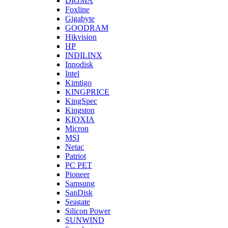
DIGMA
Foxline
Gigabyte
GOODRAM
Hikvision
HP
INDILINX
Innodisk
Intel
Kimtigo
KINGPRICE
KingSpec
Kingston
KIOXIA
Micron
MSI
Netac
Patriot
PC PET
Pioneer
Samsung
SanDisk
Seagate
Silicon Power
SUNWIND