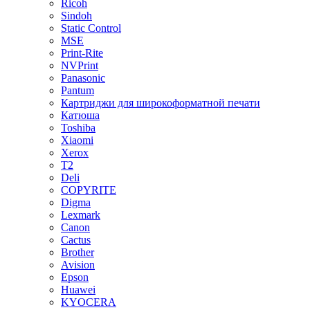
Ricoh
Sindoh
Static Control
MSE
Print-Rite
NVPrint
Panasonic
Pantum
Картриджи для широкоформатной печати
Катюша
Toshiba
Xiaomi
Xerox
T2
Deli
COPYRITE
Digma
Lexmark
Canon
Cactus
Brother
Avision
Epson
Huawei
KYOCERA