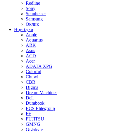
Redline
Sony
Sennheiser
Samsung
Оклик
Ноутбуки
Apple
Aquarius
ARK
Asus
ACD
Acer
ADATA XPG
Colorful
Chuwi
CBR
Digma
Dream Machines
Dell
Durabook
ECS Elitegroup
F+
FUJITSU
GMNG
Gigabyte