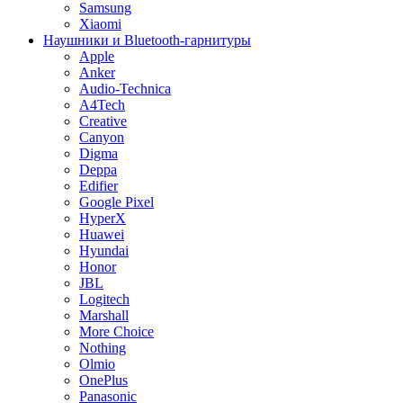
Samsung
Xiaomi
Наушники и Bluetooth-гарнитуры
Apple
Anker
Audio-Technica
A4Tech
Creative
Canyon
Digma
Deppa
Edifier
Google Pixel
HyperX
Huawei
Hyundai
Honor
JBL
Logitech
Marshall
More Choice
Nothing
Olmio
OnePlus
Panasonic