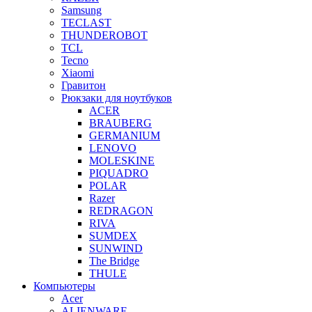
Samsung
TECLAST
THUNDEROBOT
TCL
Tecno
Xiaomi
Гравитон
Рюкзаки для ноутбуков
ACER
BRAUBERG
GERMANIUM
LENOVO
MOLESKINE
PIQUADRO
POLAR
Razer
REDRAGON
RIVA
SUMDEX
SUNWIND
The Bridge
THULE
Компьютеры
Acer
ALIENWARE