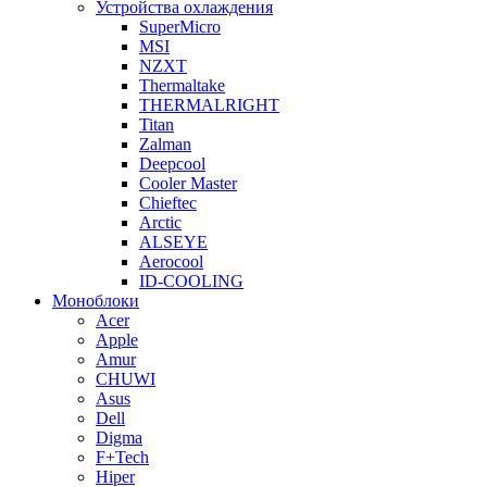
Устройства охлаждения
SuperMicro
MSI
NZXT
Thermaltake
THERMALRIGHT
Titan
Zalman
Deepcool
Cooler Master
Chieftec
Arctic
ALSEYE
Aerocool
ID-COOLING
Моноблоки
Acer
Apple
Amur
CHUWI
Asus
Dell
Digma
F+Tech
Hiper