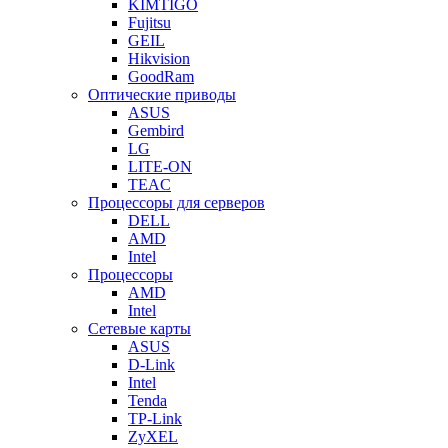
KIMTIGO
Fujitsu
GEIL
Hikvision
GoodRam
Оптические приводы
ASUS
Gembird
LG
LITE-ON
TEAC
Процессоры для серверов
DELL
AMD
Intel
Процессоры
AMD
Intel
Сетевые карты
ASUS
D-Link
Intel
Tenda
TP-Link
ZyXEL