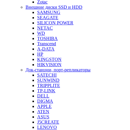
Zotac
Внешние диски SSD и HDD
SAMSUNG
SEAGATE
SILICON POWER
NETAC
WD
TOSHIBA
Transcend
A-DATA
HP
KINGSTON
HIKVISION
Док-станции, порт-репликаторы
SATECHI
SUNWIND
TRIPPLITE
TP-LINK
DELL
DIGMA
APPLE
ATEN
ASUS
J5CREATE
LENOVO