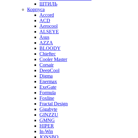
ШТИЛЬ
Корпуса
Accord
ACD
Aerocool
ALSEYE
Asus
AZZA
BLOODY
Chieftec
Cooler Master
Corsair
DeepCool
Digma
Enermax
ExeGate
Formula
Foxline
Fractal Design
Gigabyte
GINZZU
GMNG
HIPER
In-Win
JONSBO