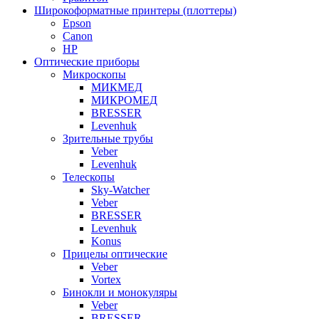
Широкоформатные принтеры (плоттеры)
Epson
Canon
HP
Оптические приборы
Микроскопы
МИКМЕД
МИКРОМЕД
BRESSER
Levenhuk
Зрительные трубы
Veber
Levenhuk
Телескопы
Sky-Watcher
Veber
BRESSER
Levenhuk
Konus
Прицелы оптические
Veber
Vortex
Бинокли и монокуляры
Veber
BRESSER