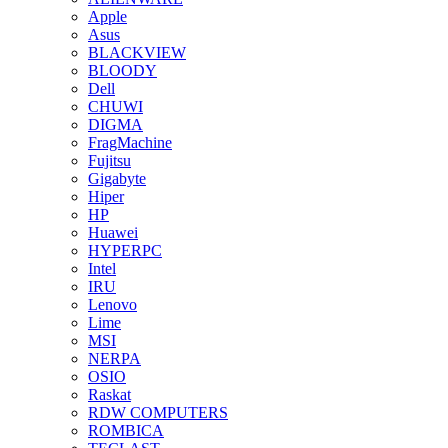
Apple
Asus
BLACKVIEW
BLOODY
Dell
CHUWI
DIGMA
FragMachine
Fujitsu
Gigabyte
Hiper
HP
Huawei
HYPERPC
Intel
IRU
Lenovo
Lime
MSI
NERPA
OSIO
Raskat
RDW COMPUTERS
ROMBICA