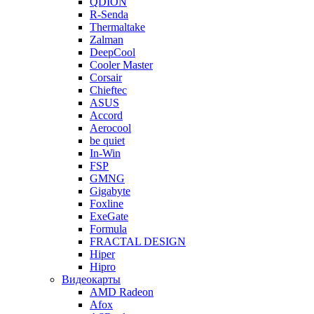
QDION
R-Senda
Thermaltake
Zalman
DeepCool
Cooler Master
Corsair
Chieftec
ASUS
Accord
Aerocool
be quiet
In-Win
FSP
GMNG
Gigabyte
Foxline
ExeGate
Formula
FRACTAL DESIGN
Hiper
Hipro
Видеокарты
AMD Radeon
Afox