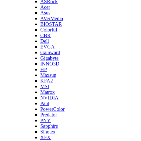
ASRock
Acer
Asus
AVerMedia
BIOSTAR
Colorful
CBR
Dell
EVGA
Gainward
Gigabyte
INNO3D
HP
Maxsun
KFA2
MSI
Matrox
NVIDIA
Palit
PowerColor
Predator
PNY
Sapphire
Sinotex
XFX