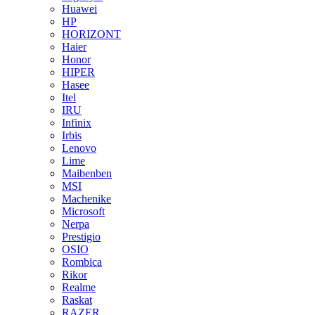
Huawei
HP
HORIZONT
Haier
Honor
HIPER
Hasee
Itel
IRU
Infinix
Irbis
Lenovo
Lime
Maibenben
MSI
Machenike
Microsoft
Nerpa
Prestigio
OSIO
Rombica
Rikor
Realme
Raskat
RAZER