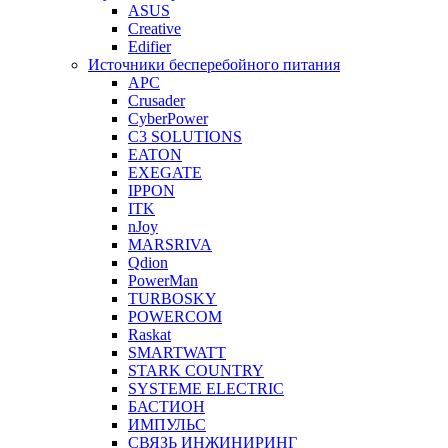
ASUS
Creative
Edifier
Источники бесперебойного питания
APC
Crusader
CyberPower
C3 SOLUTIONS
EATON
EXEGATE
IPPON
ITK
nJoy
MARSRIVA
Qdion
PowerMan
TURBOSKY
POWERCOM
Raskat
SMARTWATT
STARK COUNTRY
SYSTEME ELECTRIC
БАСТИОН
ИМПУЛЬС
СВЯЗЬ ИНЖИНИРИНГ