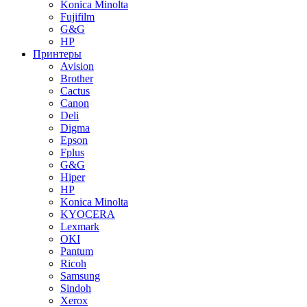
Konica Minolta
Fujifilm
G&G
HP
Принтеры
Avision
Brother
Cactus
Canon
Deli
Digma
Epson
Fplus
G&G
Hiper
HP
Konica Minolta
KYOCERA
Lexmark
OKI
Pantum
Ricoh
Samsung
Sindoh
Xerox