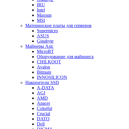
IRU
Intel
Maxsun
MSI
Материнские платы для серверов
Supermicro
ASUS
Gigabyte
Майнеры Asic
MicroBT
Оборудование для майнинга
CHILKOOT
Avalon
Bitmain
INNOSILICON
Накопители SSD
A-DATA
AGI
AMD
Apacer
Colorful
Crucial
DATO
Dell