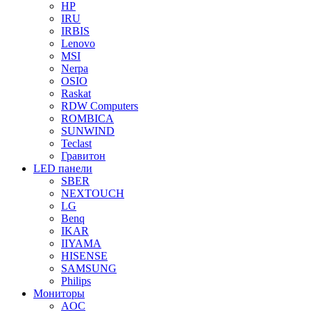
HP
IRU
IRBIS
Lenovo
MSI
Nerpa
OSIO
Raskat
RDW Computers
ROMBICA
SUNWIND
Teclast
Гравитон
LED панели
SBER
NEXTOUCH
LG
Benq
IKAR
IIYAMA
HISENSE
SAMSUNG
Philips
Мониторы
AOC