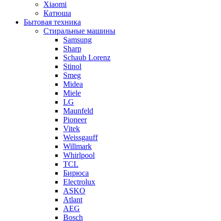
Xiaomi
Катюша
Бытовая техника
Стиральные машины
Samsung
Sharp
Schaub Lorenz
Stinol
Smeg
Midea
Miele
LG
Maunfeld
Pioneer
Vitek
Weissgauff
Willmark
Whirlpool
TCL
Бирюса
Electrolux
ASKO
Atlant
AEG
Bosch