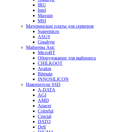
IRU
Intel
Maxsun
MSI
Материнские платы для серверов
Supermicro
ASUS
Gigabyte
Майнеры Asic
MicroBT
Оборудование для майнинга
CHILKOOT
Avalon
Bitmain
INNOSILICON
Накопители SSD
A-DATA
AGI
AMD
Apacer
Colorful
Crucial
DATO
Dell