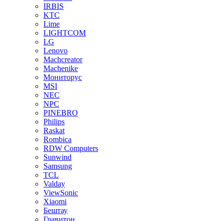
IRBIS
KTC
Lime
LIGHTCOM
LG
Lenovo
Machcreator
Machenike
Мониторус
MSI
NEC
NPC
PINEBRO
Philips
Raskat
Rombica
RDW Computers
Sunwind
Samsung
TCL
Valday
ViewSonic
Xiaomi
Бештау
Гравитон