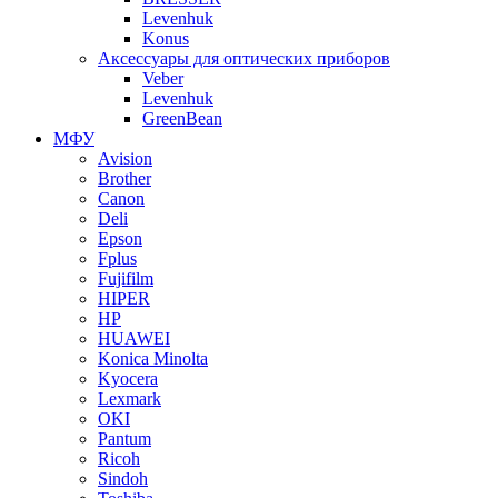
Levenhuk
Konus
Аксессуары для оптических приборов
Veber
Levenhuk
GreenBean
МФУ
Avision
Brother
Canon
Deli
Epson
Fplus
Fujifilm
HIPER
HP
HUAWEI
Konica Minolta
Kyocera
Lexmark
OKI
Pantum
Ricoh
Sindoh