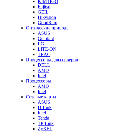
KIMTIGO
Fujitsu
GEIL
Hikvision
GoodRam
Оптические приводы
ASUS
Gembird
LG
LITE-ON
TEAC
Процессоры для серверов
DELL
AMD
Intel
Процессоры
AMD
Intel
Сетевые карты
ASUS
D-Link
Intel
Tenda
TP-Link
ZyXEL