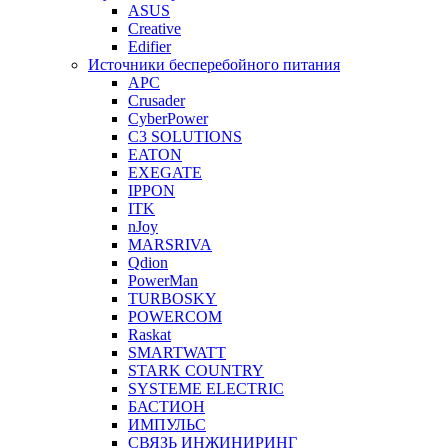
ASUS
Creative
Edifier
Источники бесперебойного питания
APC
Crusader
CyberPower
C3 SOLUTIONS
EATON
EXEGATE
IPPON
ITK
nJoy
MARSRIVA
Qdion
PowerMan
TURBOSKY
POWERCOM
Raskat
SMARTWATT
STARK COUNTRY
SYSTEME ELECTRIC
БАСТИОН
ИМПУЛЬС
СВЯЗЬ ИНЖИНИРИНГ