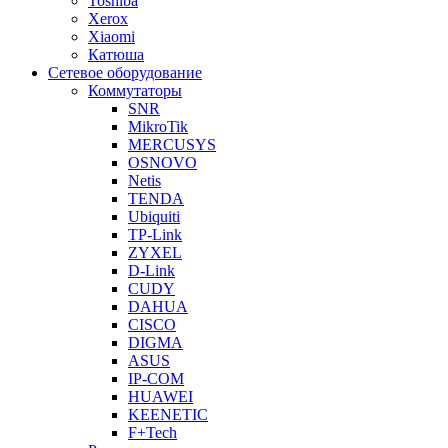
Toshiba
Xerox
Xiaomi
Катюша
Сетевое оборудование
Коммутаторы
SNR
MikroTik
MERCUSYS
OSNOVO
Netis
TENDA
Ubiquiti
TP-Link
ZYXEL
D-Link
CUDY
DAHUA
CISCO
DIGMA
ASUS
IP-COM
HUAWEI
KEENETIC
F+Tech