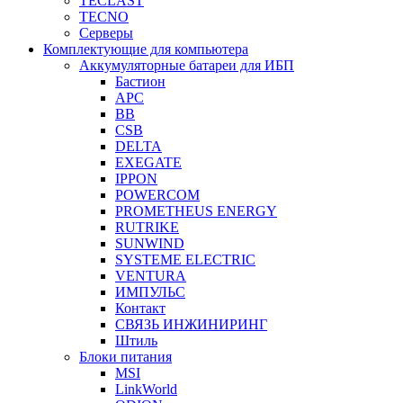
TECLAST
TECNO
Серверы
Комплектующие для компьютера
Аккумуляторные батареи для ИБП
Бастион
APC
BB
CSB
DELTA
EXEGATE
IPPON
POWERCOM
PROMETHEUS ENERGY
RUTRIKE
SUNWIND
SYSTEME ELECTRIC
VENTURA
ИМПУЛЬС
Контакт
СВЯЗЬ ИНЖИНИРИНГ
Штиль
Блоки питания
MSI
LinkWorld