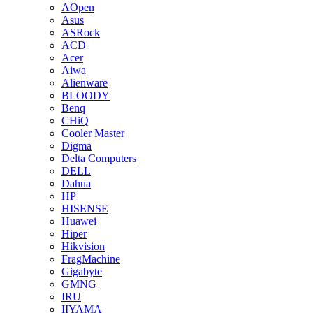
AOpen
Asus
ASRock
ACD
Acer
Aiwa
Alienware
BLOODY
Benq
CHiQ
Cooler Master
Digma
Delta Computers
DELL
Dahua
HP
HISENSE
Huawei
Hiper
Hikvision
FragMachine
Gigabyte
GMNG
IRU
IIYAMA