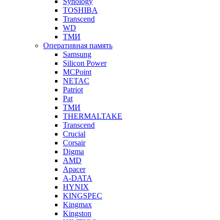
Synology
TOSHIBA
Transcend
WD
ТМИ
Оперативная память
Samsung
Silicon Power
MCPoint
NETAC
Patriot
Pat
ТМИ
THERMALTAKE
Transcend
Crucial
Corsair
Digma
AMD
Apacer
A-DATA
HYNIX
KINGSPEC
Kingmax
Kingston