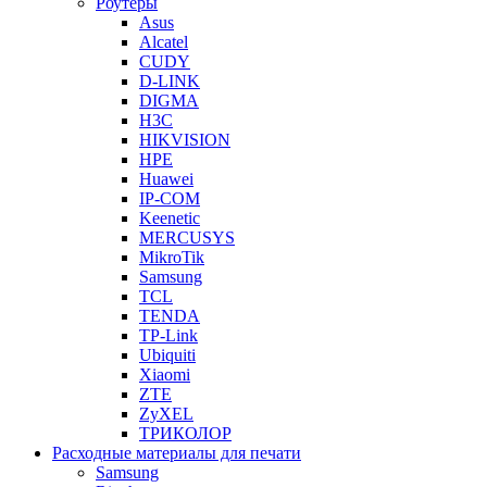
Роутеры
Asus
Alcatel
CUDY
D-LINK
DIGMA
H3C
HIKVISION
HPE
Huawei
IP-COM
Keenetic
MERCUSYS
MikroTik
Samsung
TCL
TENDA
TP-Link
Ubiquiti
Xiaomi
ZTE
ZyXEL
ТРИКОЛОР
Расходные материалы для печати
Samsung