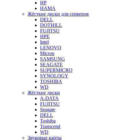
HP
HAMA
Жёсткие диски для серверов
DELL
DOTHILL
FUJITSU
HPE
Intel
LENOVO
Micron
SAMSUNG
SEAGATE
SUPERMICRO
SYNOLOGY
TOSHIBA
WD
Жёсткие диски
A-DATA
FUJITSU
Seagate
DELL
Toshiba
Transcend
WD
Звуковые карты