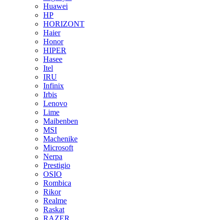
Huawei
HP
HORIZONT
Haier
Honor
HIPER
Hasee
Itel
IRU
Infinix
Irbis
Lenovo
Lime
Maibenben
MSI
Machenike
Microsoft
Nerpa
Prestigio
OSIO
Rombica
Rikor
Realme
Raskat
RAZER