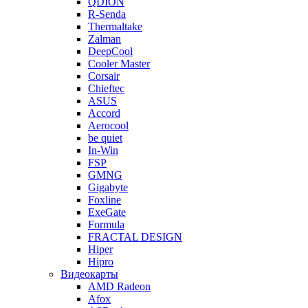
QDION
R-Senda
Thermaltake
Zalman
DeepCool
Cooler Master
Corsair
Chieftec
ASUS
Accord
Aerocool
be quiet
In-Win
FSP
GMNG
Gigabyte
Foxline
ExeGate
Formula
FRACTAL DESIGN
Hiper
Hipro
Видеокарты
AMD Radeon
Afox