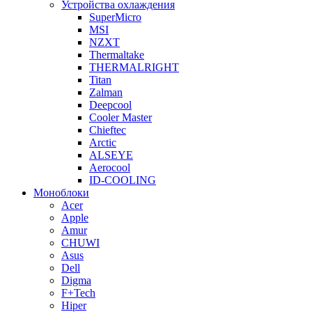
Устройства охлаждения
SuperMicro
MSI
NZXT
Thermaltake
THERMALRIGHT
Titan
Zalman
Deepcool
Cooler Master
Chieftec
Arctic
ALSEYE
Aerocool
ID-COOLING
Моноблоки
Acer
Apple
Amur
CHUWI
Asus
Dell
Digma
F+Tech
Hiper