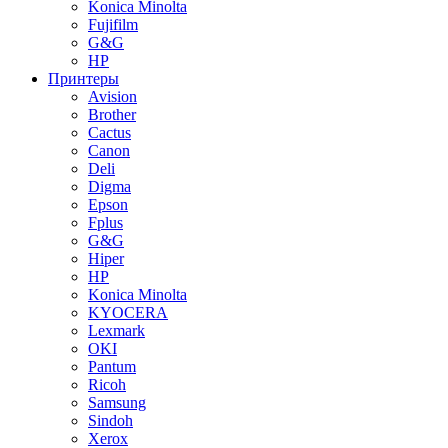
Konica Minolta
Fujifilm
G&G
HP
Принтеры
Avision
Brother
Cactus
Canon
Deli
Digma
Epson
Fplus
G&G
Hiper
HP
Konica Minolta
KYOCERA
Lexmark
OKI
Pantum
Ricoh
Samsung
Sindoh
Xerox