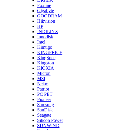
DIGMA
Foxline
Gigabyte
GOODRAM
Hikvision
HP
INDILINX
Innodisk
Intel
Kimtigo
KINGPRICE
KingSpec
Kingston
KIOXIA
Micron
MSI
Netac
Patriot
PC PET
Pioneer
Samsung
SanDisk
Seagate
Silicon Power
SUNWIND