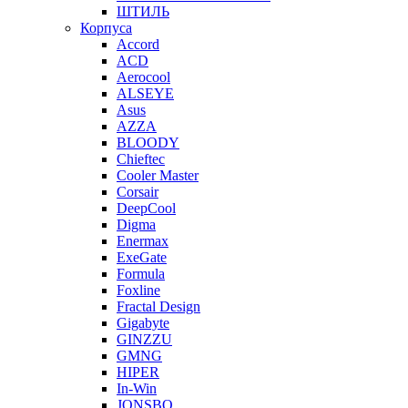
ШТИЛЬ
Корпуса
Accord
ACD
Aerocool
ALSEYE
Asus
AZZA
BLOODY
Chieftec
Cooler Master
Corsair
DeepCool
Digma
Enermax
ExeGate
Formula
Foxline
Fractal Design
Gigabyte
GINZZU
GMNG
HIPER
In-Win
JONSBO