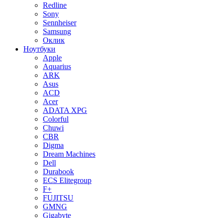
Redline
Sony
Sennheiser
Samsung
Оклик
Ноутбуки
Apple
Aquarius
ARK
Asus
ACD
Acer
ADATA XPG
Colorful
Chuwi
CBR
Digma
Dream Machines
Dell
Durabook
ECS Elitegroup
F+
FUJITSU
GMNG
Gigabyte