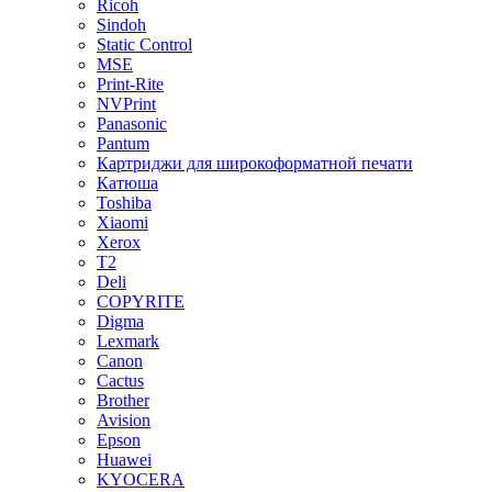
Ricoh
Sindoh
Static Control
MSE
Print-Rite
NVPrint
Panasonic
Pantum
Картриджи для широкоформатной печати
Катюша
Toshiba
Xiaomi
Xerox
T2
Deli
COPYRITE
Digma
Lexmark
Canon
Cactus
Brother
Avision
Epson
Huawei
KYOCERA