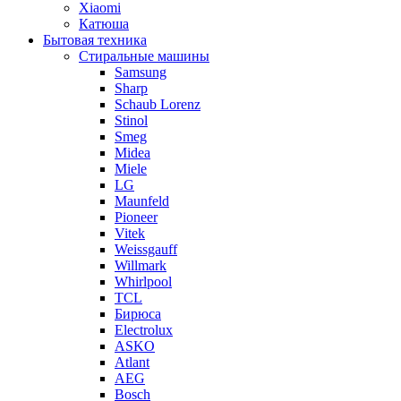
Xiaomi
Катюша
Бытовая техника
Стиральные машины
Samsung
Sharp
Schaub Lorenz
Stinol
Smeg
Midea
Miele
LG
Maunfeld
Pioneer
Vitek
Weissgauff
Willmark
Whirlpool
TCL
Бирюса
Electrolux
ASKO
Atlant
AEG
Bosch