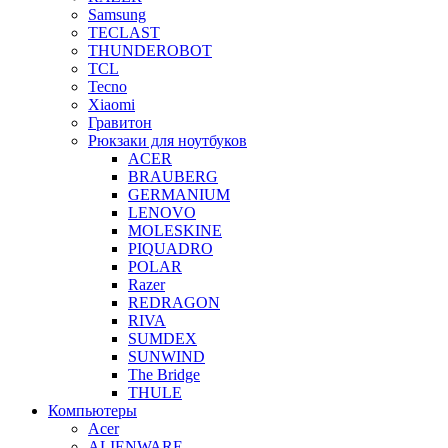
Samsung
TECLAST
THUNDEROBOT
TCL
Tecno
Xiaomi
Гравитон
Рюкзаки для ноутбуков
ACER
BRAUBERG
GERMANIUM
LENOVO
MOLESKINE
PIQUADRO
POLAR
Razer
REDRAGON
RIVA
SUMDEX
SUNWIND
The Bridge
THULE
Компьютеры
Acer
ALIENWARE