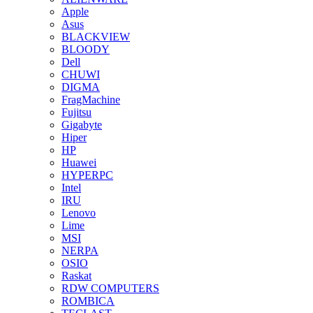
Apple
Asus
BLACKVIEW
BLOODY
Dell
CHUWI
DIGMA
FragMachine
Fujitsu
Gigabyte
Hiper
HP
Huawei
HYPERPC
Intel
IRU
Lenovo
Lime
MSI
NERPA
OSIO
Raskat
RDW COMPUTERS
ROMBICA