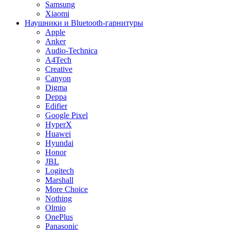
Samsung
Xiaomi
Наушники и Bluetooth-гарнитуры
Apple
Anker
Audio-Technica
A4Tech
Creative
Canyon
Digma
Deppa
Edifier
Google Pixel
HyperX
Huawei
Hyundai
Honor
JBL
Logitech
Marshall
More Choice
Nothing
Olmio
OnePlus
Panasonic