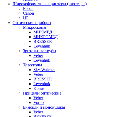
Широкоформатные принтеры (плоттеры)
Epson
Canon
HP
Оптические приборы
Микроскопы
МИКМЕД
МИКРОМЕД
BRESSER
Levenhuk
Зрительные трубы
Veber
Levenhuk
Телескопы
Sky-Watcher
Veber
BRESSER
Levenhuk
Konus
Прицелы оптические
Veber
Vortex
Бинокли и монокуляры
Veber
BRESSER