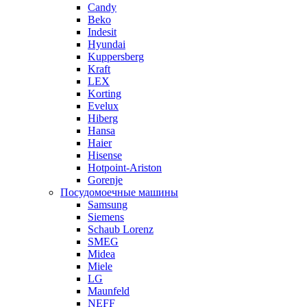
Candy
Beko
Indesit
Hyundai
Kuppersberg
Kraft
LEX
Korting
Evelux
Hiberg
Hansa
Haier
Hisense
Hotpoint-Ariston
Gorenje
Посудомоечные машины
Samsung
Siemens
Schaub Lorenz
SMEG
Midea
Miele
LG
Maunfeld
NEFF