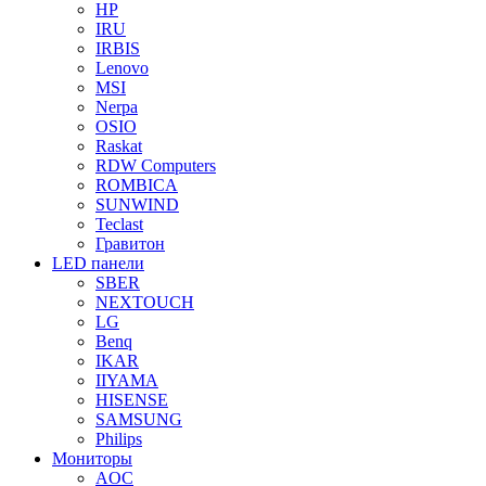
HP
IRU
IRBIS
Lenovo
MSI
Nerpa
OSIO
Raskat
RDW Computers
ROMBICA
SUNWIND
Teclast
Гравитон
LED панели
SBER
NEXTOUCH
LG
Benq
IKAR
IIYAMA
HISENSE
SAMSUNG
Philips
Мониторы
AOC