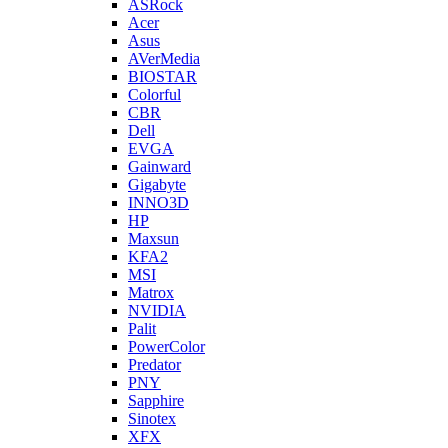
ASRock
Acer
Asus
AVerMedia
BIOSTAR
Colorful
CBR
Dell
EVGA
Gainward
Gigabyte
INNO3D
HP
Maxsun
KFA2
MSI
Matrox
NVIDIA
Palit
PowerColor
Predator
PNY
Sapphire
Sinotex
XFX