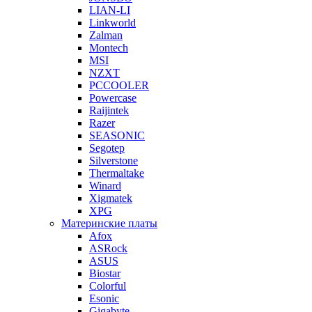
LIAN-LI
Linkworld
Zalman
Montech
MSI
NZXT
PCCOOLER
Powercase
Raijintek
Razer
SEASONIC
Segotep
Silverstone
Thermaltake
Winard
Xigmatek
XPG
Материнские платы
Afox
ASRock
ASUS
Biostar
Colorful
Esonic
Gigabyte