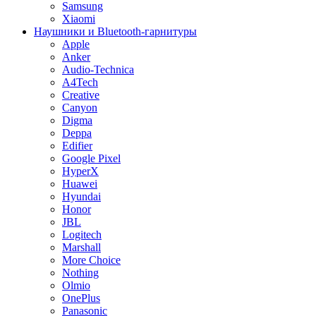
Samsung
Xiaomi
Наушники и Bluetooth-гарнитуры
Apple
Anker
Audio-Technica
A4Tech
Creative
Canyon
Digma
Deppa
Edifier
Google Pixel
HyperX
Huawei
Hyundai
Honor
JBL
Logitech
Marshall
More Choice
Nothing
Olmio
OnePlus
Panasonic