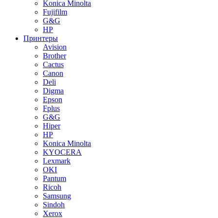
Konica Minolta
Fujifilm
G&G
HP
Принтеры
Avision
Brother
Cactus
Canon
Deli
Digma
Epson
Fplus
G&G
Hiper
HP
Konica Minolta
KYOCERA
Lexmark
OKI
Pantum
Ricoh
Samsung
Sindoh
Xerox