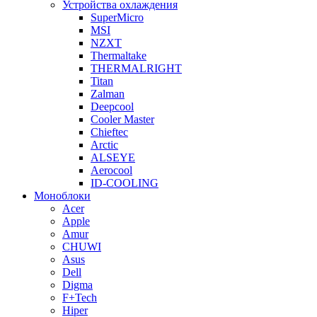
Устройства охлаждения
SuperMicro
MSI
NZXT
Thermaltake
THERMALRIGHT
Titan
Zalman
Deepcool
Cooler Master
Chieftec
Arctic
ALSEYE
Aerocool
ID-COOLING
Моноблоки
Acer
Apple
Amur
CHUWI
Asus
Dell
Digma
F+Tech
Hiper