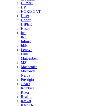
Huawei
HP
HORIZONT
Haier
Honor
HIPER
Hasee
Itel
IRU
Infinix
Irbis
Lenovo
Lime
Maibenben
MSI
Machenike
Microsoft
Nerpa
Prestigio
OSIO
Rombica
Rikor
Realme
Raskat
RAZER