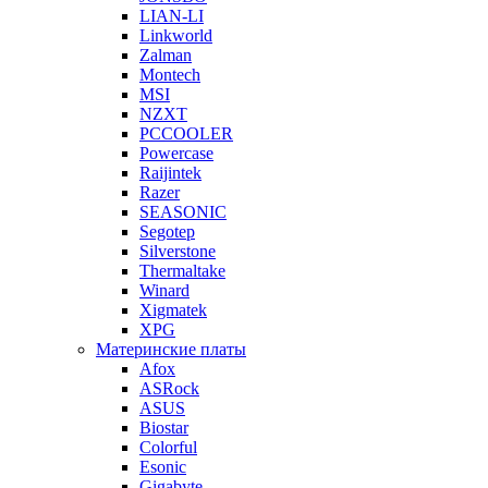
LIAN-LI
Linkworld
Zalman
Montech
MSI
NZXT
PCCOOLER
Powercase
Raijintek
Razer
SEASONIC
Segotep
Silverstone
Thermaltake
Winard
Xigmatek
XPG
Материнские платы
Afox
ASRock
ASUS
Biostar
Colorful
Esonic
Gigabyte