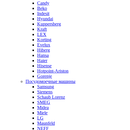
Candy
Beko
Indesit
Hyundai
Kuppersberg
Kraft
LEX
Korting
Evelux
Hiberg
Hansa
Haier
Hisense
Hotpoint-Ariston
Gorenje
Посудомоечные машины
Samsung
Siemens
Schaub Lorenz
SMEG
Midea
Miele
LG
Maunfeld
NEFF