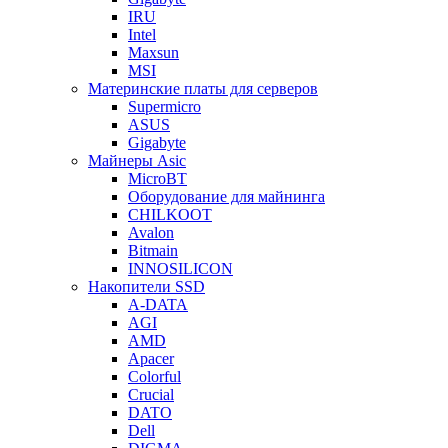
IRU
Intel
Maxsun
MSI
Материнские платы для серверов
Supermicro
ASUS
Gigabyte
Майнеры Asic
MicroBT
Оборудование для майнинга
CHILKOOT
Avalon
Bitmain
INNOSILICON
Накопители SSD
A-DATA
AGI
AMD
Apacer
Colorful
Crucial
DATO
Dell