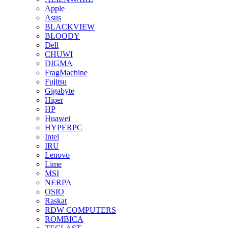
Apple
Asus
BLACKVIEW
BLOODY
Dell
CHUWI
DIGMA
FragMachine
Fujitsu
Gigabyte
Hiper
HP
Huawei
HYPERPC
Intel
IRU
Lenovo
Lime
MSI
NERPA
OSIO
Raskat
RDW COMPUTERS
ROMBICA