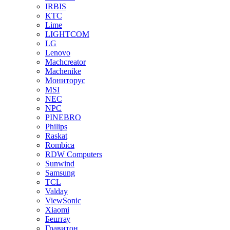
IRBIS
KTC
Lime
LIGHTCOM
LG
Lenovo
Machcreator
Machenike
Мониторус
MSI
NEC
NPC
PINEBRO
Philips
Raskat
Rombica
RDW Computers
Sunwind
Samsung
TCL
Valday
ViewSonic
Xiaomi
Бештау
Гравитон