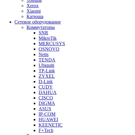
Toshiba
Xerox
Xiaomi
Катюша
Сетевое оборудование
Коммутаторы
SNR
MikroTik
MERCUSYS
OSNOVO
Netis
TENDA
Ubiquiti
TP-Link
ZYXEL
D-Link
CUDY
DAHUA
CISCO
DIGMA
ASUS
IP-COM
HUAWEI
KEENETIC
F+Tech