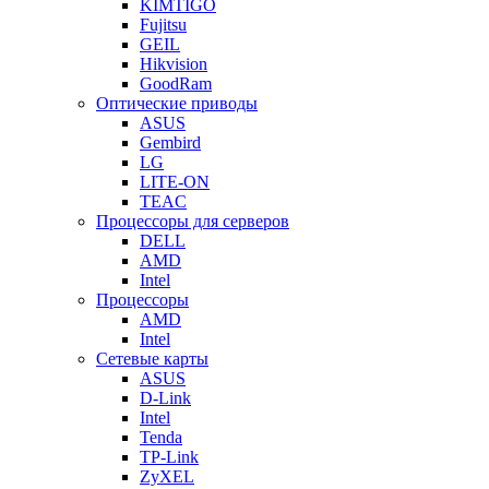
KIMTIGO
Fujitsu
GEIL
Hikvision
GoodRam
Оптические приводы
ASUS
Gembird
LG
LITE-ON
TEAC
Процессоры для серверов
DELL
AMD
Intel
Процессоры
AMD
Intel
Сетевые карты
ASUS
D-Link
Intel
Tenda
TP-Link
ZyXEL