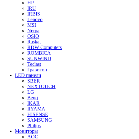
HP
IRU
IRBIS
Lenovo
MSI
Nerpa
OSIO
Raskat
RDW Computers
ROMBICA
SUNWIND
Teclast
Гравитон
LED панели
SBER
NEXTOUCH
LG
Benq
IKAR
IIYAMA
HISENSE
SAMSUNG
Philips
Мониторы
AOC