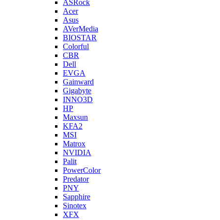
ASRock
Acer
Asus
AVerMedia
BIOSTAR
Colorful
CBR
Dell
EVGA
Gainward
Gigabyte
INNO3D
HP
Maxsun
KFA2
MSI
Matrox
NVIDIA
Palit
PowerColor
Predator
PNY
Sapphire
Sinotex
XFX