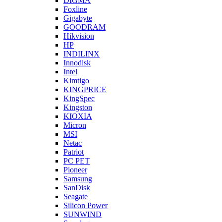
DIGMA
Foxline
Gigabyte
GOODRAM
Hikvision
HP
INDILINX
Innodisk
Intel
Kimtigo
KINGPRICE
KingSpec
Kingston
KIOXIA
Micron
MSI
Netac
Patriot
PC PET
Pioneer
Samsung
SanDisk
Seagate
Silicon Power
SUNWIND