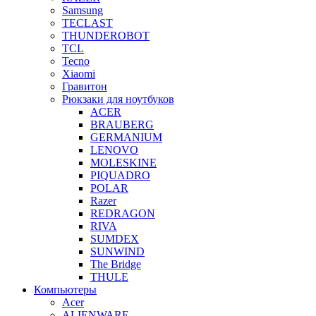
Samsung
TECLAST
THUNDEROBOT
TCL
Tecno
Xiaomi
Гравитон
Рюкзаки для ноутбуков
ACER
BRAUBERG
GERMANIUM
LENOVO
MOLESKINE
PIQUADRO
POLAR
Razer
REDRAGON
RIVA
SUMDEX
SUNWIND
The Bridge
THULE
Компьютеры
Acer
ALIENWARE