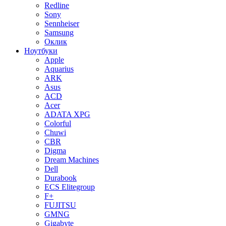
Redline
Sony
Sennheiser
Samsung
Оклик
Ноутбуки
Apple
Aquarius
ARK
Asus
ACD
Acer
ADATA XPG
Colorful
Chuwi
CBR
Digma
Dream Machines
Dell
Durabook
ECS Elitegroup
F+
FUJITSU
GMNG
Gigabyte