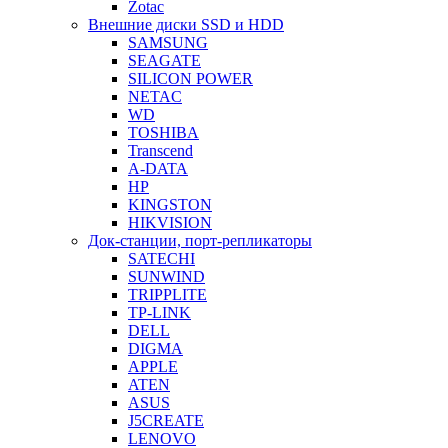
Zotac
Внешние диски SSD и HDD
SAMSUNG
SEAGATE
SILICON POWER
NETAC
WD
TOSHIBA
Transcend
A-DATA
HP
KINGSTON
HIKVISION
Док-станции, порт-репликаторы
SATECHI
SUNWIND
TRIPPLITE
TP-LINK
DELL
DIGMA
APPLE
ATEN
ASUS
J5CREATE
LENOVO