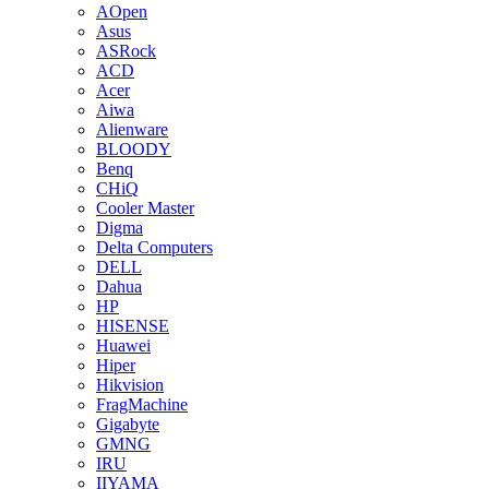
AOpen
Asus
ASRock
ACD
Acer
Aiwa
Alienware
BLOODY
Benq
CHiQ
Cooler Master
Digma
Delta Computers
DELL
Dahua
HP
HISENSE
Huawei
Hiper
Hikvision
FragMachine
Gigabyte
GMNG
IRU
IIYAMA