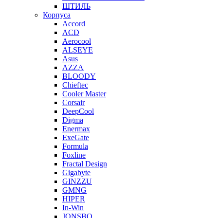
ШТИЛЬ
Корпуса
Accord
ACD
Aerocool
ALSEYE
Asus
AZZA
BLOODY
Chieftec
Cooler Master
Corsair
DeepCool
Digma
Enermax
ExeGate
Formula
Foxline
Fractal Design
Gigabyte
GINZZU
GMNG
HIPER
In-Win
JONSBO