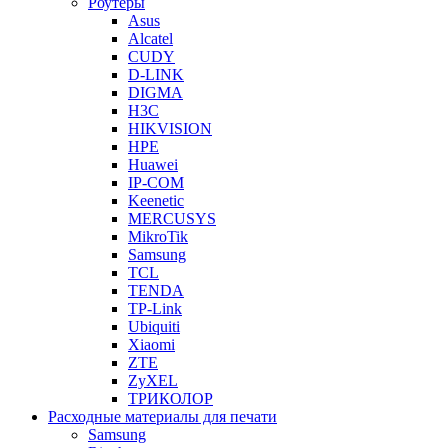
Роутеры
Asus
Alcatel
CUDY
D-LINK
DIGMA
H3C
HIKVISION
HPE
Huawei
IP-COM
Keenetic
MERCUSYS
MikroTik
Samsung
TCL
TENDA
TP-Link
Ubiquiti
Xiaomi
ZTE
ZyXEL
ТРИКОЛОР
Расходные материалы для печати
Samsung