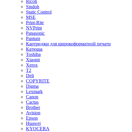
Ricoh
Sindoh
Static Control
MSE
Print-Rite
NVPrint
Panasonic
Pantum
Картриджи для широкоформатной печати
Катюша
Toshiba
Xiaomi
Xerox
T2
Deli
COPYRITE
Digma
Lexmark
Canon
Cactus
Brother
Avision
Epson
Huawei
KYOCERA