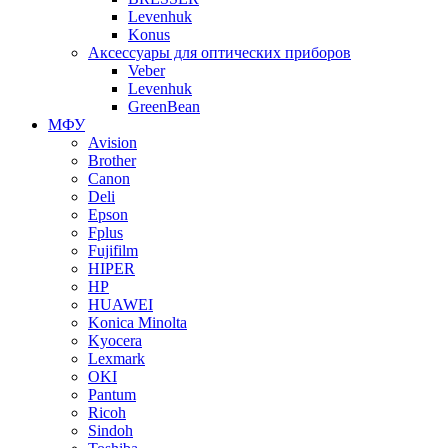
Levenhuk
Konus
Аксессуары для оптических приборов
Veber
Levenhuk
GreenBean
МФУ
Avision
Brother
Canon
Deli
Epson
Fplus
Fujifilm
HIPER
HP
HUAWEI
Konica Minolta
Kyocera
Lexmark
OKI
Pantum
Ricoh
Sindoh