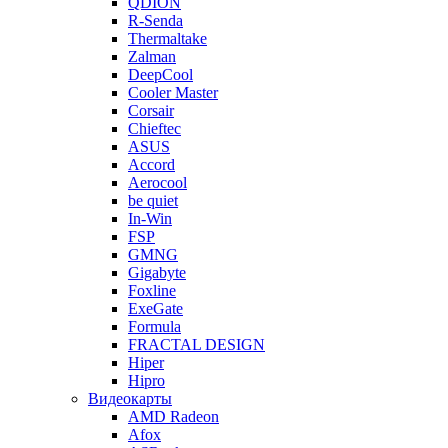
QDION
R-Senda
Thermaltake
Zalman
DeepCool
Cooler Master
Corsair
Chieftec
ASUS
Accord
Aerocool
be quiet
In-Win
FSP
GMNG
Gigabyte
Foxline
ExeGate
Formula
FRACTAL DESIGN
Hiper
Hipro
Видеокарты
AMD Radeon
Afox