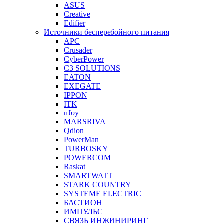
ASUS
Creative
Edifier
Источники бесперебойного питания
APC
Crusader
CyberPower
C3 SOLUTIONS
EATON
EXEGATE
IPPON
ITK
nJoy
MARSRIVA
Qdion
PowerMan
TURBOSKY
POWERCOM
Raskat
SMARTWATT
STARK COUNTRY
SYSTEME ELECTRIC
БАСТИОН
ИМПУЛЬС
СВЯЗЬ ИНЖИНИРИНГ