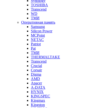
Synology
TOSHIBA
Transcend
WD
ТМИ
Оперативная память
Samsung
Silicon Power
MCPoint
NETAC
Patriot
Pat
ТМИ
THERMALTAKE
Transcend
Crucial
Corsair
Digma
AMD
Apacer
A-DATA
HYNIX
KINGSPEC
Kingmax
Kingston