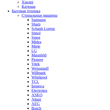
Xiaomi
Катюша
Бытовая техника
Стиральные машины
Samsung
Sharp
Schaub Lorenz
Stinol
Smeg
Midea
Miele
LG
Maunfeld
Pioneer
Vitek
Weissgauff
Willmark
Whirlpool
TCL
Бирюса
Electrolux
ASKO
Atlant
AEG
Bosch