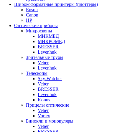
Широкоформатные принтеры (плоттеры)
Epson
Canon
HP
Оптические приборы
Микроскопы
МИКМЕД
МИКРОМЕД
BRESSER
Levenhuk
Зрительные трубы
Veber
Levenhuk
Телескопы
Sky-Watcher
Veber
BRESSER
Levenhuk
Konus
Прицелы оптические
Veber
Vortex
Бинокли и монокуляры
Veber
BRESSER