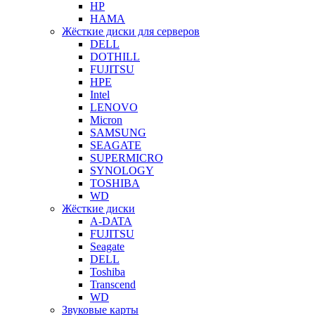
HP
HAMA
Жёсткие диски для серверов
DELL
DOTHILL
FUJITSU
HPE
Intel
LENOVO
Micron
SAMSUNG
SEAGATE
SUPERMICRO
SYNOLOGY
TOSHIBA
WD
Жёсткие диски
A-DATA
FUJITSU
Seagate
DELL
Toshiba
Transcend
WD
Звуковые карты