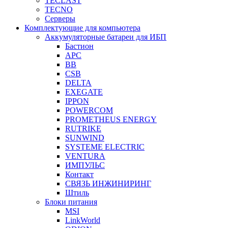
TECLAST
TECNO
Серверы
Комплектующие для компьютера
Аккумуляторные батареи для ИБП
Бастион
APC
BB
CSB
DELTA
EXEGATE
IPPON
POWERCOM
PROMETHEUS ENERGY
RUTRIKE
SUNWIND
SYSTEME ELECTRIC
VENTURA
ИМПУЛЬС
Контакт
СВЯЗЬ ИНЖИНИРИНГ
Штиль
Блоки питания
MSI
LinkWorld