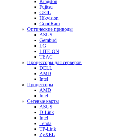
Kingston
Fujitsu
GEIL
Hikvision
GoodRam
Оптические приводы
ASUS
Gembird
LG
LITE-ON
TEAC
Процессоры для серверов
DELL
AMD
Intel
Процессоры
AMD
Intel
Сетевые карты
ASUS
D-Link
Intel
Tenda
TP-Link
ZyXEL