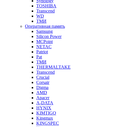
Synology
TOSHIBA
Transcend
WD
ТМИ
Оперативная память
Samsung
Silicon Power
MCPoint
NETAC
Patriot
Pat
ТМИ
THERMALTAKE
Transcend
Crucial
Corsair
Digma
AMD
Apacer
A-DATA
HYNIX
KIMTIGO
Kingmax
KINGSPEC