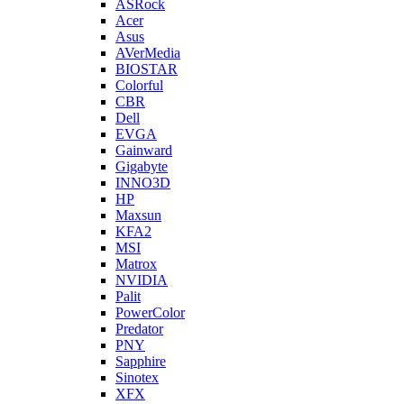
ASRock
Acer
Asus
AVerMedia
BIOSTAR
Colorful
CBR
Dell
EVGA
Gainward
Gigabyte
INNO3D
HP
Maxsun
KFA2
MSI
Matrox
NVIDIA
Palit
PowerColor
Predator
PNY
Sapphire
Sinotex
XFX