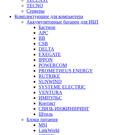
TECLAST
TECNO
Серверы
Комплектующие для компьютера
Аккумуляторные батареи для ИБП
Бастион
APC
BB
CSB
DELTA
EXEGATE
IPPON
POWERCOM
PROMETHEUS ENERGY
RUTRIKE
SUNWIND
SYSTEME ELECTRIC
VENTURA
ИМПУЛЬС
Контакт
СВЯЗЬ ИНЖИНИРИНГ
Штиль
Блоки питания
MSI
LinkWorld