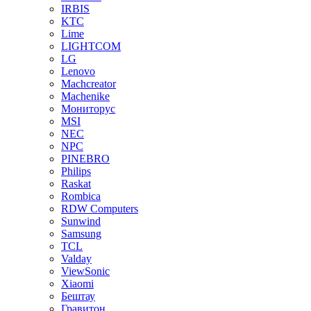
IRBIS
KTC
Lime
LIGHTCOM
LG
Lenovo
Machcreator
Machenike
Мониторус
MSI
NEC
NPC
PINEBRO
Philips
Raskat
Rombica
RDW Computers
Sunwind
Samsung
TCL
Valday
ViewSonic
Xiaomi
Бештау
Гравитон