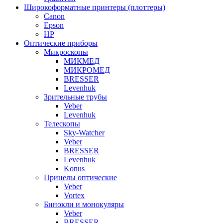
Широкоформатные принтеры (плоттеры)
Canon
Epson
HP
Оптические приборы
Микроскопы
МИКМЕД
МИКРОМЕД
BRESSER
Levenhuk
Зрительные трубы
Veber
Levenhuk
Телескопы
Sky-Watcher
Veber
BRESSER
Levenhuk
Konus
Прицелы оптические
Veber
Vortex
Бинокли и монокуляры
Veber
BRESSER