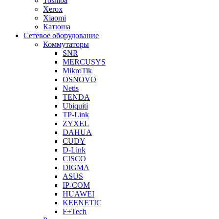
Toshiba
Xerox
Xiaomi
Катюша
Сетевое оборудование
Коммутаторы
SNR
MERCUSYS
MikroTik
OSNOVO
Netis
TENDA
Ubiquiti
TP-Link
ZYXEL
DAHUA
CUDY
D-Link
CISCO
DIGMA
ASUS
IP-COM
HUAWEI
KEENETIC
F+Tech