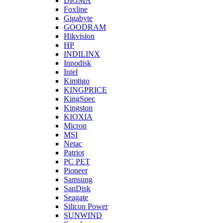
DIGMA
Foxline
Gigabyte
GOODRAM
Hikvision
HP
INDILINX
Innodisk
Intel
Kimtigo
KINGPRICE
KingSpec
Kingston
KIOXIA
Micron
MSI
Netac
Patriot
PC PET
Pioneer
Samsung
SanDisk
Seagate
Silicon Power
SUNWIND