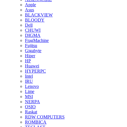
Apple
Asus
BLACKVIEW
BLOODY
Dell
CHUWI
DIGMA
FragMachine
Fujitsu
Gigabyte
Hiper
HP
Huawei
HYPERPC
Intel
IRU
Lenovo
Lime
MSI
NERPA
OSIO
Raskat
RDW COMPUTERS
ROMBICA