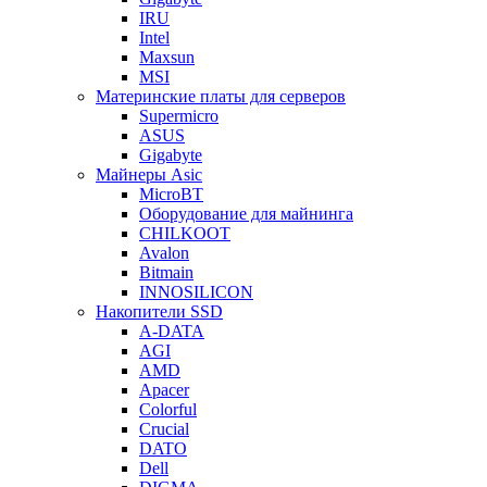
IRU
Intel
Maxsun
MSI
Материнские платы для серверов
Supermicro
ASUS
Gigabyte
Майнеры Asic
MicroBT
Оборудование для майнинга
CHILKOOT
Avalon
Bitmain
INNOSILICON
Накопители SSD
A-DATA
AGI
AMD
Apacer
Colorful
Crucial
DATO
Dell