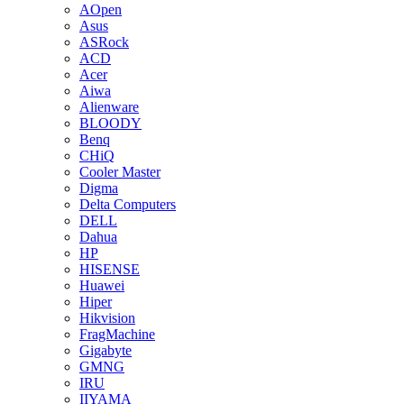
AOpen
Asus
ASRock
ACD
Acer
Aiwa
Alienware
BLOODY
Benq
CHiQ
Cooler Master
Digma
Delta Computers
DELL
Dahua
HP
HISENSE
Huawei
Hiper
Hikvision
FragMachine
Gigabyte
GMNG
IRU
IIYAMA