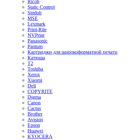
Ricoh
Static Control
Sindoh
MSE
Lexmark
Print-Rite
NVPrint
Panasonic
Pantum
Картриджи для широкоформатной печати
Катюша
T2
Toshiba
Xerox
Xiaomi
Deli
COPYRITE
Digma
Canon
Cactus
Brother
Avision
Epson
Huawei
KYOCERA