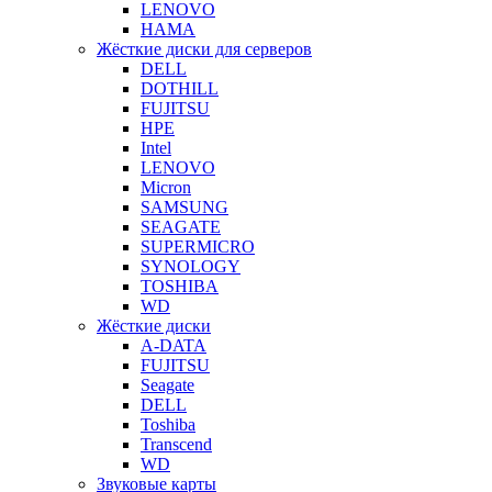
LENOVO
HAMA
Жёсткие диски для серверов
DELL
DOTHILL
FUJITSU
HPE
Intel
LENOVO
Micron
SAMSUNG
SEAGATE
SUPERMICRO
SYNOLOGY
TOSHIBA
WD
Жёсткие диски
A-DATA
FUJITSU
Seagate
DELL
Toshiba
Transcend
WD
Звуковые карты