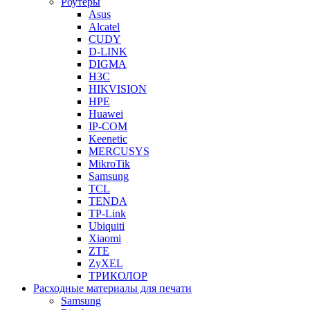
Роутеры
Asus
Alcatel
CUDY
D-LINK
DIGMA
H3C
HIKVISION
HPE
Huawei
IP-COM
Keenetic
MERCUSYS
MikroTik
Samsung
TCL
TENDA
TP-Link
Ubiquiti
Xiaomi
ZTE
ZyXEL
ТРИКОЛОР
Расходные материалы для печати
Samsung