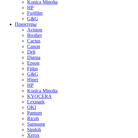
Konica Minolta
HP
Fujifilm
G&G
Принтеры
Avision
Brother
Cactus
Canon
Deli
Digma
Epson
Fplus
G&G
Hiper
HP
Konica Minolta
KYOCERA
Lexmark
OKI
Pantum
Ricoh
Samsung
Sindoh
Xerox