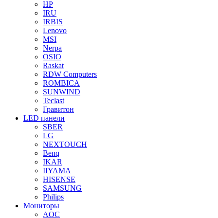
HP
IRU
IRBIS
Lenovo
MSI
Nerpa
OSIO
Raskat
RDW Computers
ROMBICA
SUNWIND
Teclast
Гравитон
LED панели
SBER
LG
NEXTOUCH
Benq
IKAR
IIYAMA
HISENSE
SAMSUNG
Philips
Мониторы
AOC