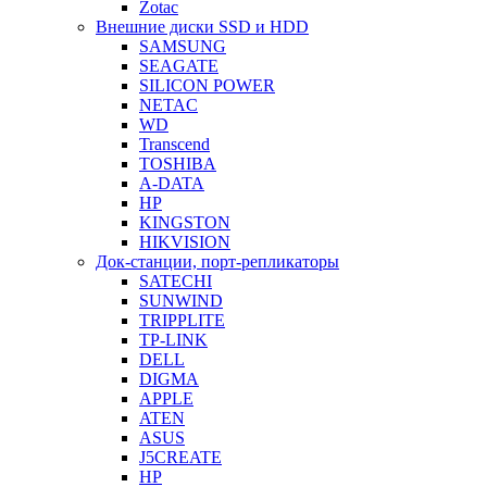
Zotac
Внешние диски SSD и HDD
SAMSUNG
SEAGATE
SILICON POWER
NETAC
WD
Transcend
TOSHIBA
A-DATA
HP
KINGSTON
HIKVISION
Док-станции, порт-репликаторы
SATECHI
SUNWIND
TRIPPLITE
TP-LINK
DELL
DIGMA
APPLE
ATEN
ASUS
J5CREATE
HP