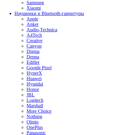
Samsung
Xiaomi
Наушники и Bluetooth-гарнитуры
Apple
Anker
Audio-Technica
A4Tech
Creative
Canyon
Digma
Deppa
Edifier
Google Pixel
HyperX
Huawei
Hyundai
Honor
JBL
Logitech
Marshall
More Choice
Nothing
Olmio
OnePlus
Panasonic