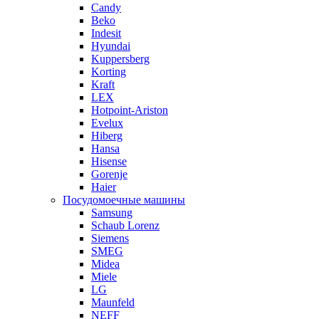
Candy
Beko
Indesit
Hyundai
Kuppersberg
Korting
Kraft
LEX
Hotpoint-Ariston
Evelux
Hiberg
Hansa
Hisense
Gorenje
Haier
Посудомоечные машины
Samsung
Schaub Lorenz
Siemens
SMEG
Midea
Miele
LG
Maunfeld
NEFF