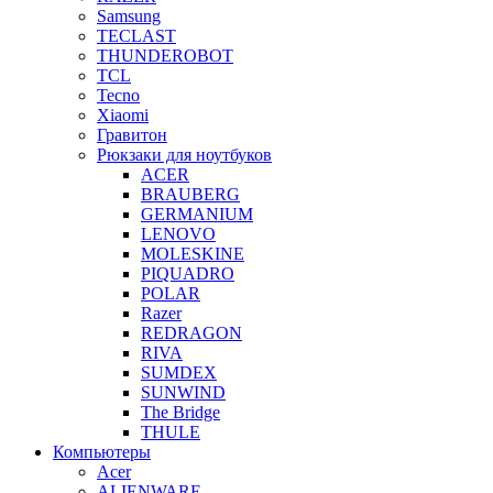
Samsung
TECLAST
THUNDEROBOT
TCL
Tecno
Xiaomi
Гравитон
Рюкзаки для ноутбуков
ACER
BRAUBERG
GERMANIUM
LENOVO
MOLESKINE
PIQUADRO
POLAR
Razer
REDRAGON
RIVA
SUMDEX
SUNWIND
The Bridge
THULE
Компьютеры
Acer
ALIENWARE