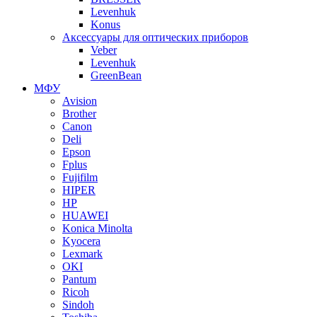
Levenhuk
Konus
Аксессуары для оптических приборов
Veber
Levenhuk
GreenBean
МФУ
Avision
Brother
Canon
Deli
Epson
Fplus
Fujifilm
HIPER
HP
HUAWEI
Konica Minolta
Kyocera
Lexmark
OKI
Pantum
Ricoh
Sindoh