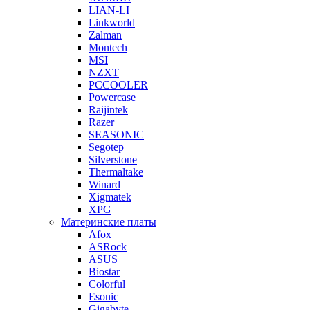
LIAN-LI
Linkworld
Zalman
Montech
MSI
NZXT
PCCOOLER
Powercase
Raijintek
Razer
SEASONIC
Segotep
Silverstone
Thermaltake
Winard
Xigmatek
XPG
Материнские платы
Afox
ASRock
ASUS
Biostar
Colorful
Esonic
Gigabyte