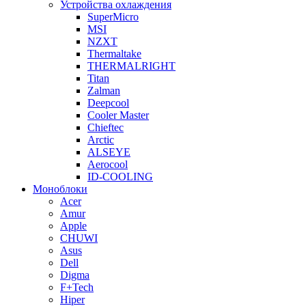
Устройства охлаждения
SuperMicro
MSI
NZXT
Thermaltake
THERMALRIGHT
Titan
Zalman
Deepcool
Cooler Master
Chieftec
Arctic
ALSEYE
Aerocool
ID-COOLING
Моноблоки
Acer
Amur
Apple
CHUWI
Asus
Dell
Digma
F+Tech
Hiper