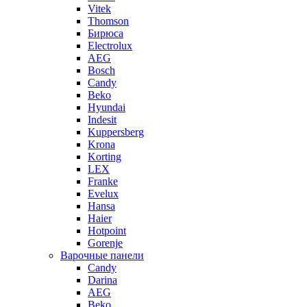
Vitek
Thomson
Бирюса
Electrolux
AEG
Bosch
Candy
Beko
Hyundai
Indesit
Kuppersberg
Krona
Korting
LEX
Franke
Evelux
Hansa
Haier
Hotpoint
Gorenje
Варочные панели
Candy
Darina
AEG
Beko