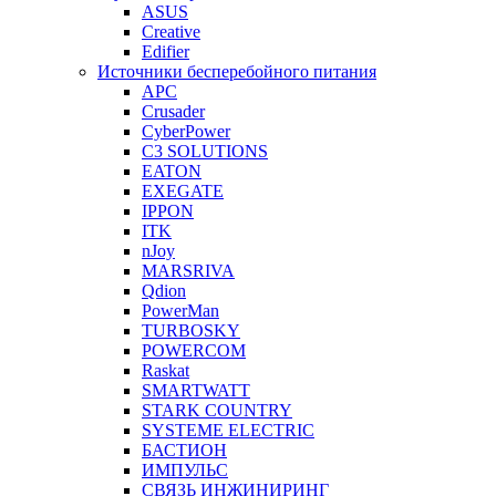
ASUS
Creative
Edifier
Источники бесперебойного питания
APC
Crusader
CyberPower
C3 SOLUTIONS
EATON
EXEGATE
IPPON
ITK
nJoy
MARSRIVA
Qdion
PowerMan
TURBOSKY
POWERCOM
Raskat
SMARTWATT
STARK COUNTRY
SYSTEME ELECTRIC
БАСТИОН
ИМПУЛЬС
СВЯЗЬ ИНЖИНИРИНГ