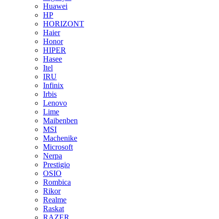
Huawei
HP
HORIZONT
Haier
Honor
HIPER
Hasee
Itel
IRU
Infinix
Irbis
Lenovo
Lime
Maibenben
MSI
Machenike
Microsoft
Nerpa
Prestigio
OSIO
Rombica
Rikor
Realme
Raskat
RAZER