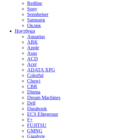
Redline
Sony
Sennheiser
Samsung
Оклик
Ноутбуки
Aquarius
ARK
Apple
Asus
ACD
Acer
ADATA XPG
Colorful
Chuwi
CBR
Digma
Dream Machines
Dell
Durabook
ECS Elitegroup
F+
FUJITSU
GMNG
Gigabyte