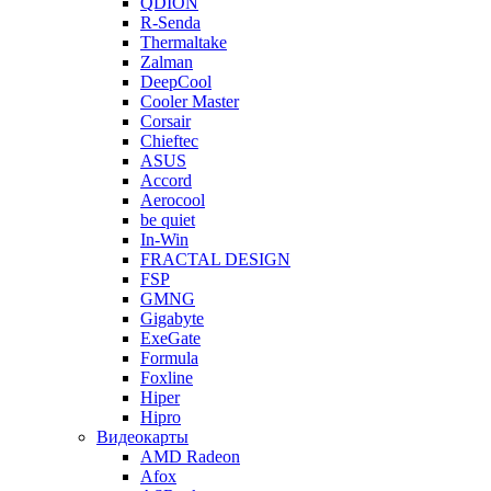
QDION
R-Senda
Thermaltake
Zalman
DeepCool
Cooler Master
Corsair
Chieftec
ASUS
Accord
Aerocool
be quiet
In-Win
FRACTAL DESIGN
FSP
GMNG
Gigabyte
ExeGate
Formula
Foxline
Hiper
Hipro
Видеокарты
AMD Radeon
Afox