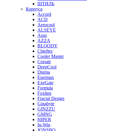
ШТИЛЬ
Корпуса
Accord
ACD
Aerocool
ALSEYE
Asus
AZZA
BLOODY
Chieftec
Cooler Master
Corsair
DeepCool
Digma
Enermax
ExeGate
Formula
Foxline
Fractal Design
Gigabyte
GINZZU
GMNG
HIPER
In-Win
JONSBO