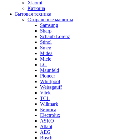
Xiaomi
Катюша
Бытовая техника
Стиральные машины
Samsung
Sharp
Schaub Lorenz
Stinol
Smeg
Midea
Miele
LG
Maunfeld
Pioneer
Whirlpool
Weissgauff
Vitek
TCL
Willmark
Бирюса
Electrolux
ASKO
Atlant
AEG
Bosch