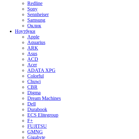
Redline
Sony
Sennheiser
Samsung
Оклик
Ноутбуки
Apple
Aquarius
ARK
Asus
ACD
Acer
ADATA XPG
Colorful
Chuwi
CBR
Digma
Dream Machines
Dell
Durabook
ECS Elitegroup
F+
FUJITSU
GMNG
Gigabyte