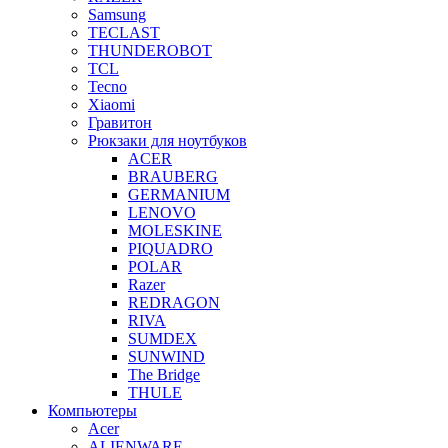
Samsung
TECLAST
THUNDEROBOT
TCL
Tecno
Xiaomi
Гравитон
Рюкзаки для ноутбуков
ACER
BRAUBERG
GERMANIUM
LENOVO
MOLESKINE
PIQUADRO
POLAR
Razer
REDRAGON
RIVA
SUMDEX
SUNWIND
The Bridge
THULE
Компьютеры
Acer
ALIENWARE