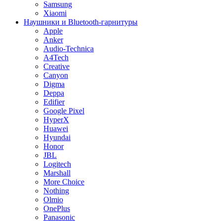
Samsung
Xiaomi
Наушники и Bluetooth-гарнитуры
Apple
Anker
Audio-Technica
A4Tech
Creative
Canyon
Digma
Deppa
Edifier
Google Pixel
HyperX
Huawei
Hyundai
Honor
JBL
Logitech
Marshall
More Choice
Nothing
Olmio
OnePlus
Panasonic