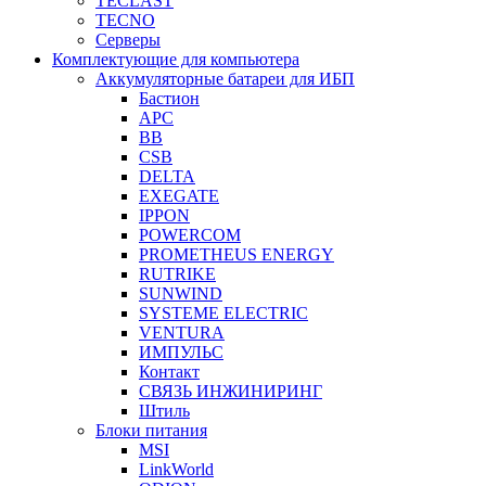
TECLAST
TECNO
Серверы
Комплектующие для компьютера
Аккумуляторные батареи для ИБП
Бастион
APC
BB
CSB
DELTA
EXEGATE
IPPON
POWERCOM
PROMETHEUS ENERGY
RUTRIKE
SUNWIND
SYSTEME ELECTRIC
VENTURA
ИМПУЛЬС
Контакт
СВЯЗЬ ИНЖИНИРИНГ
Штиль
Блоки питания
MSI
LinkWorld