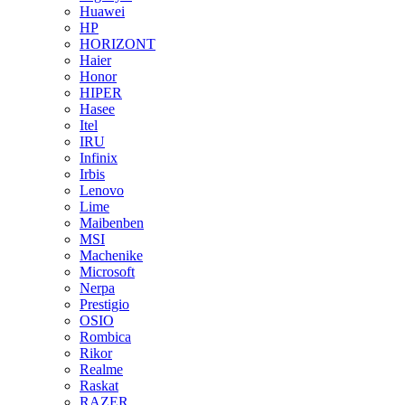
Huawei
HP
HORIZONT
Haier
Honor
HIPER
Hasee
Itel
IRU
Infinix
Irbis
Lenovo
Lime
Maibenben
MSI
Machenike
Microsoft
Nerpa
Prestigio
OSIO
Rombica
Rikor
Realme
Raskat
RAZER