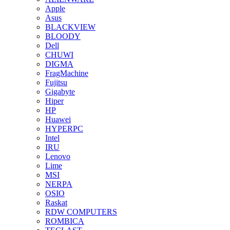
Apple
Asus
BLACKVIEW
BLOODY
Dell
CHUWI
DIGMA
FragMachine
Fujitsu
Gigabyte
Hiper
HP
Huawei
HYPERPC
Intel
IRU
Lenovo
Lime
MSI
NERPA
OSIO
Raskat
RDW COMPUTERS
ROMBICA