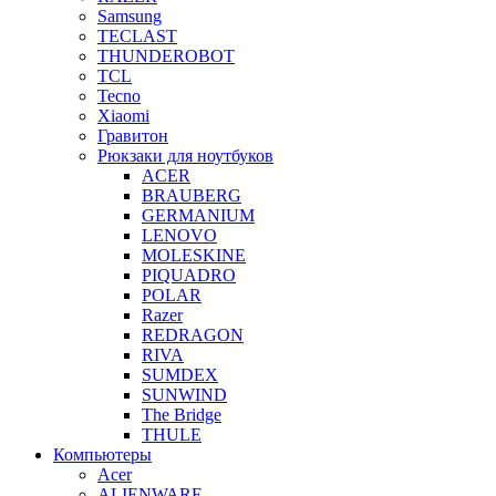
Samsung
TECLAST
THUNDEROBOT
TCL
Tecno
Xiaomi
Гравитон
Рюкзаки для ноутбуков
ACER
BRAUBERG
GERMANIUM
LENOVO
MOLESKINE
PIQUADRO
POLAR
Razer
REDRAGON
RIVA
SUMDEX
SUNWIND
The Bridge
THULE
Компьютеры
Acer
ALIENWARE