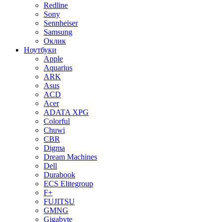
Redline
Sony
Sennheiser
Samsung
Оклик
Ноутбуки
Apple
Aquarius
ARK
Asus
ACD
Acer
ADATA XPG
Colorful
Chuwi
CBR
Digma
Dream Machines
Dell
Durabook
ECS Elitegroup
F+
FUJITSU
GMNG
Gigabyte