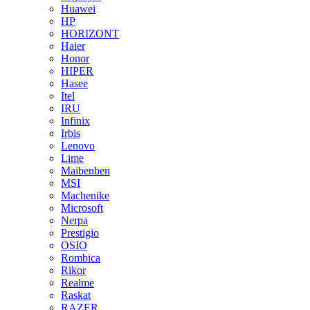
Huawei
HP
HORIZONT
Haier
Honor
HIPER
Hasee
Itel
IRU
Infinix
Irbis
Lenovo
Lime
Maibenben
MSI
Machenike
Microsoft
Nerpa
Prestigio
OSIO
Rombica
Rikor
Realme
Raskat
RAZER