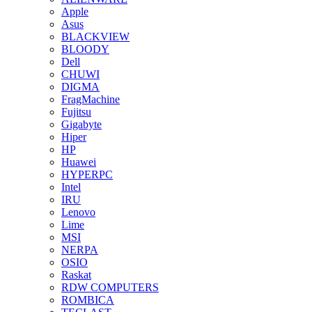
Apple
Asus
BLACKVIEW
BLOODY
Dell
CHUWI
DIGMA
FragMachine
Fujitsu
Gigabyte
Hiper
HP
Huawei
HYPERPC
Intel
IRU
Lenovo
Lime
MSI
NERPA
OSIO
Raskat
RDW COMPUTERS
ROMBICA