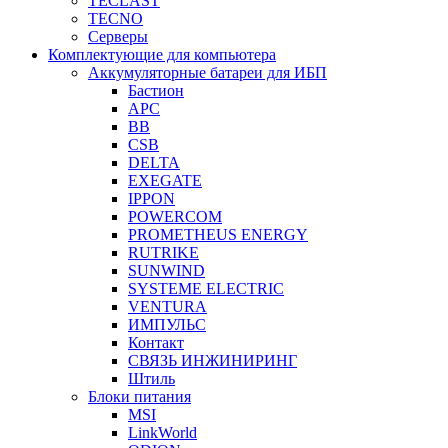
TECLAST
TECNO
Серверы
Комплектующие для компьютера
Аккумуляторные батареи для ИБП
Бастион
APC
BB
CSB
DELTA
EXEGATE
IPPON
POWERCOM
PROMETHEUS ENERGY
RUTRIKE
SUNWIND
SYSTEME ELECTRIC
VENTURA
ИМПУЛЬС
Контакт
СВЯЗЬ ИНЖИНИРИНГ
Штиль
Блоки питания
MSI
LinkWorld