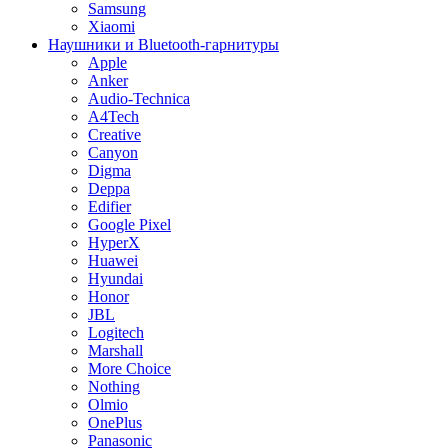
Samsung
Xiaomi
Наушники и Bluetooth-гарнитуры
Apple
Anker
Audio-Technica
A4Tech
Creative
Canyon
Digma
Deppa
Edifier
Google Pixel
HyperX
Huawei
Hyundai
Honor
JBL
Logitech
Marshall
More Choice
Nothing
Olmio
OnePlus
Panasonic