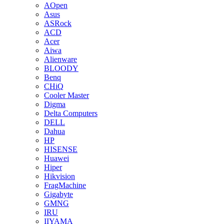
AOpen
Asus
ASRock
ACD
Acer
Aiwa
Alienware
BLOODY
Benq
CHiQ
Cooler Master
Digma
Delta Computers
DELL
Dahua
HP
HISENSE
Huawei
Hiper
Hikvision
FragMachine
Gigabyte
GMNG
IRU
IIYAMA