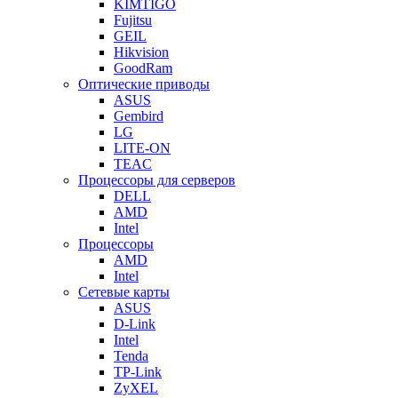
KIMTIGO
Fujitsu
GEIL
Hikvision
GoodRam
Оптические приводы
ASUS
Gembird
LG
LITE-ON
TEAC
Процессоры для серверов
DELL
AMD
Intel
Процессоры
AMD
Intel
Сетевые карты
ASUS
D-Link
Intel
Tenda
TP-Link
ZyXEL