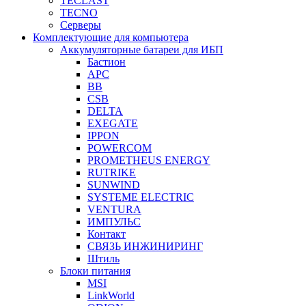
TECLAST
TECNO
Серверы
Комплектующие для компьютера
Аккумуляторные батареи для ИБП
Бастион
APC
BB
CSB
DELTA
EXEGATE
IPPON
POWERCOM
PROMETHEUS ENERGY
RUTRIKE
SUNWIND
SYSTEME ELECTRIC
VENTURA
ИМПУЛЬС
Контакт
СВЯЗЬ ИНЖИНИРИНГ
Штиль
Блоки питания
MSI
LinkWorld