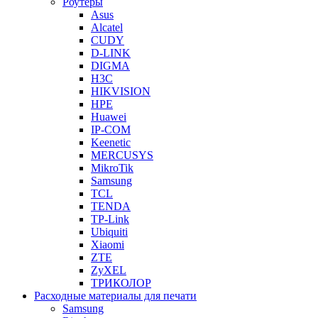
Роутеры
Asus
Alcatel
CUDY
D-LINK
DIGMA
H3C
HIKVISION
HPE
Huawei
IP-COM
Keenetic
MERCUSYS
MikroTik
Samsung
TCL
TENDA
TP-Link
Ubiquiti
Xiaomi
ZTE
ZyXEL
ТРИКОЛОР
Расходные материалы для печати
Samsung