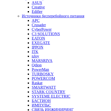
ASUS
Creative
Edifier
Источники бесперебойного питания
APC
Crusader
CyberPower
C3 SOLUTIONS
EATON
EXEGATE
IPPON
ITK
nJoy
MARSRIVA
Qdion
PowerMan
TURBOSKY
POWERCOM
Raskat
SMARTWATT
STARK COUNTRY
SYSTEME ELECTRIC
БАСТИОН
ИМПУЛЬС
СВЯЗЬ ИНЖИНИРИНГ