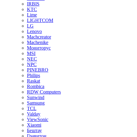
IRBIS
KTC
Lime
LIGHTCOM
LG
Lenovo
Machcreator
Machenike
Мониторус
MSI
NEC
NPC
PINEBRO
Philips
Raskat
Rombica
RDW Computers
Sunwind
Samsung
TCL
Valday
ViewSonic
Xiaomi
Бештау
Гравитон