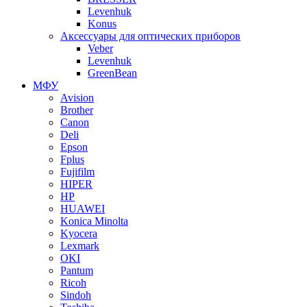
Levenhuk
Konus
Аксессуары для оптических приборов
Veber
Levenhuk
GreenBean
МФУ
Avision
Brother
Canon
Deli
Epson
Fplus
Fujifilm
HIPER
HP
HUAWEI
Konica Minolta
Kyocera
Lexmark
OKI
Pantum
Ricoh
Sindoh