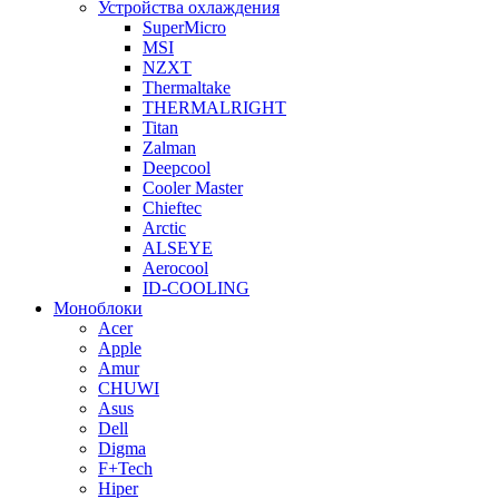
Устройства охлаждения
SuperMicro
MSI
NZXT
Thermaltake
THERMALRIGHT
Titan
Zalman
Deepcool
Cooler Master
Chieftec
Arctic
ALSEYE
Aerocool
ID-COOLING
Моноблоки
Acer
Apple
Amur
CHUWI
Asus
Dell
Digma
F+Tech
Hiper