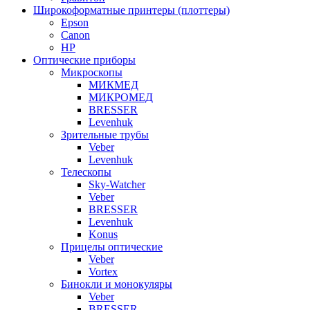
Широкоформатные принтеры (плоттеры)
Epson
Canon
HP
Оптические приборы
Микроскопы
МИКМЕД
МИКРОМЕД
BRESSER
Levenhuk
Зрительные трубы
Veber
Levenhuk
Телескопы
Sky-Watcher
Veber
BRESSER
Levenhuk
Konus
Прицелы оптические
Veber
Vortex
Бинокли и монокуляры
Veber
BRESSER