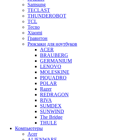
Samsung
TECLAST
THUNDEROBOT
TCL
Tecno
Xiaomi
Гравитон
Рюкзаки для ноутбуков
ACER
BRAUBERG
GERMANIUM
LENOVO
MOLESKINE
PIQUADRO
POLAR
Razer
REDRAGON
RIVA
SUMDEX
SUNWIND
The Bridge
THULE
Компьютеры
Acer
ALIENWARE