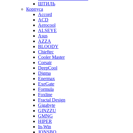
ШТИЛЬ
Корпуса
Accord
ACD
Aerocool
ALSEYE
Asus
AZZA
BLOODY
Chieftec
Cooler Master
Corsair
DeepCool
Digma
Enermax
ExeGate
Formula
Foxline
Fractal Design
Gigabyte
GINZZU
GMNG
HIPER
In-Win
JONSBO