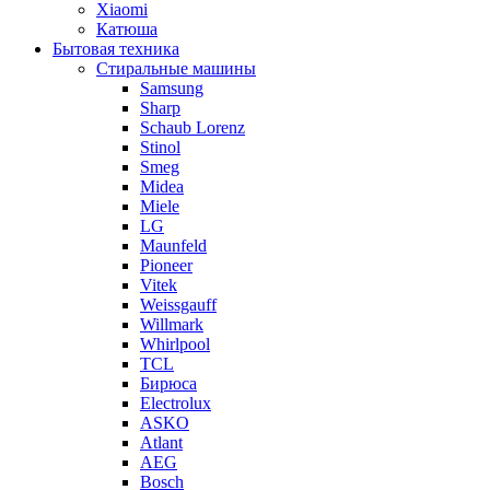
Xiaomi
Катюша
Бытовая техника
Стиральные машины
Samsung
Sharp
Schaub Lorenz
Stinol
Smeg
Midea
Miele
LG
Maunfeld
Pioneer
Vitek
Weissgauff
Willmark
Whirlpool
TCL
Бирюса
Electrolux
ASKO
Atlant
AEG
Bosch