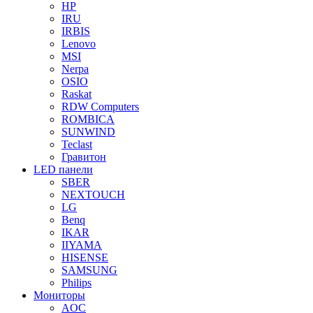
HP
IRU
IRBIS
Lenovo
MSI
Nerpa
OSIO
Raskat
RDW Computers
ROMBICA
SUNWIND
Teclast
Гравитон
LED панели
SBER
NEXTOUCH
LG
Benq
IKAR
IIYAMA
HISENSE
SAMSUNG
Philips
Мониторы
AOC