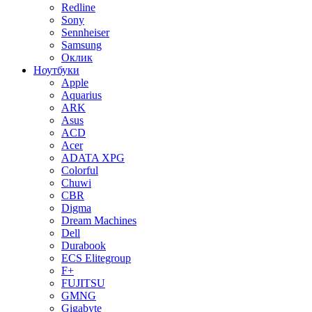
Redline
Sony
Sennheiser
Samsung
Оклик
Ноутбуки
Apple
Aquarius
ARK
Asus
ACD
Acer
ADATA XPG
Colorful
Chuwi
CBR
Digma
Dream Machines
Dell
Durabook
ECS Elitegroup
F+
FUJITSU
GMNG
Gigabyte