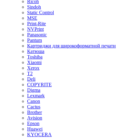
Ricoh
Sindoh
Static Control
MSE
Print-Rite
NVPrint
Panasonic
Pantum
Картриджи для широкоформатной печати
Катюша
Toshiba
Xiaomi
Xerox
T2
Deli
COPYRITE
Digma
Lexmark
Canon
Cactus
Brother
Avision
Epson
Huawei
KYOCERA