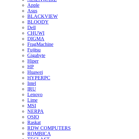
Apple
Asus
BLACKVIEW
BLOODY
Dell
CHUWI
DIGMA
FragMachine
Fujitsu
Gigabyte
Hiper
HP
Huawei
HYPERPC
Intel
IRU
Lenovo
Lime
MSI
NERPA
OSIO
Raskat
RDW COMPUTERS
ROMBICA