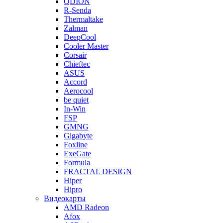
QDION
R-Senda
Thermaltake
Zalman
DeepCool
Cooler Master
Corsair
Chieftec
ASUS
Accord
Aerocool
be quiet
In-Win
FSP
GMNG
Gigabyte
Foxline
ExeGate
Formula
FRACTAL DESIGN
Hiper
Hipro
Видеокарты
AMD Radeon
Afox