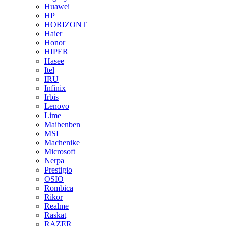
Huawei
HP
HORIZONT
Haier
Honor
HIPER
Hasee
Itel
IRU
Infinix
Irbis
Lenovo
Lime
Maibenben
MSI
Machenike
Microsoft
Nerpa
Prestigio
OSIO
Rombica
Rikor
Realme
Raskat
RAZER