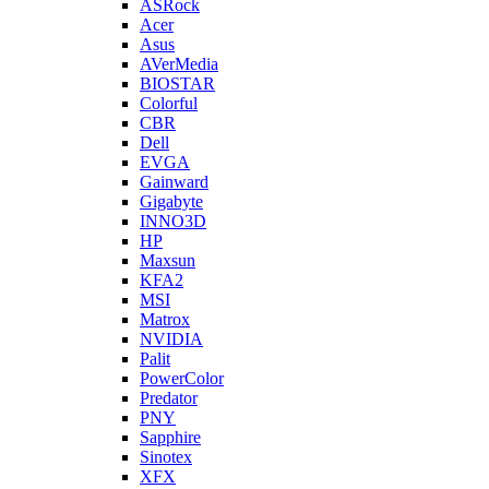
ASRock
Acer
Asus
AVerMedia
BIOSTAR
Colorful
CBR
Dell
EVGA
Gainward
Gigabyte
INNO3D
HP
Maxsun
KFA2
MSI
Matrox
NVIDIA
Palit
PowerColor
Predator
PNY
Sapphire
Sinotex
XFX