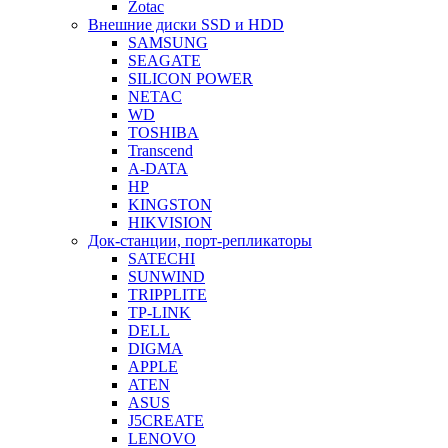
Zotac
Внешние диски SSD и HDD
SAMSUNG
SEAGATE
SILICON POWER
NETAC
WD
TOSHIBA
Transcend
A-DATA
HP
KINGSTON
HIKVISION
Док-станции, порт-репликаторы
SATECHI
SUNWIND
TRIPPLITE
TP-LINK
DELL
DIGMA
APPLE
ATEN
ASUS
J5CREATE
LENOVO