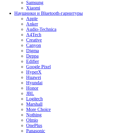
Samsung
Xiaomi
Наушники и Bluetooth-гарнитуры
Apple
Anker
Audio-Technica
A4Tech
Creative
Canyon
Digma
Deppa
Edifier
Google Pixel
HyperX
Huawei
Hyundai
Honor
JBL
Logitech
Marshall
More Choice
Nothing
Olmio
OnePlus
Panasonic