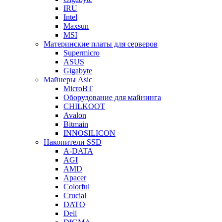
IRU
Intel
Maxsun
MSI
Материнские платы для серверов
Supermicro
ASUS
Gigabyte
Майнеры Asic
MicroBT
Оборудование для майнинга
CHILKOOT
Avalon
Bitmain
INNOSILICON
Накопители SSD
A-DATA
AGI
AMD
Apacer
Colorful
Crucial
DATO
Dell