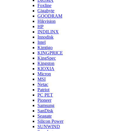
DIGMA
Foxline
Gigabyte
GOODRAM
Hikvision
HP
INDILINX
Innodisk
Intel
Kimtigo
KINGPRICE
KingSpec
Kingston
KIOXIA
Micron
MSI
Netac
Patriot
PC PET
Pioneer
Samsung
SanDisk
Seagate
Silicon Power
SUNWIND