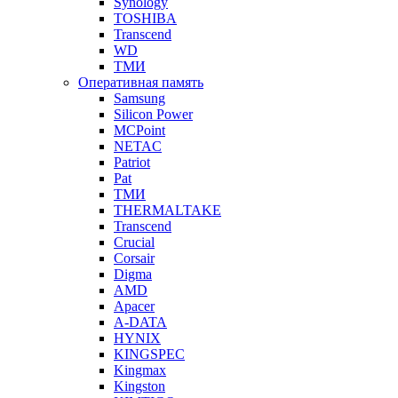
Synology
TOSHIBA
Transcend
WD
ТМИ
Оперативная память
Samsung
Silicon Power
MCPoint
NETAC
Patriot
Pat
ТМИ
THERMALTAKE
Transcend
Crucial
Corsair
Digma
AMD
Apacer
A-DATA
HYNIX
KINGSPEC
Kingmax
Kingston