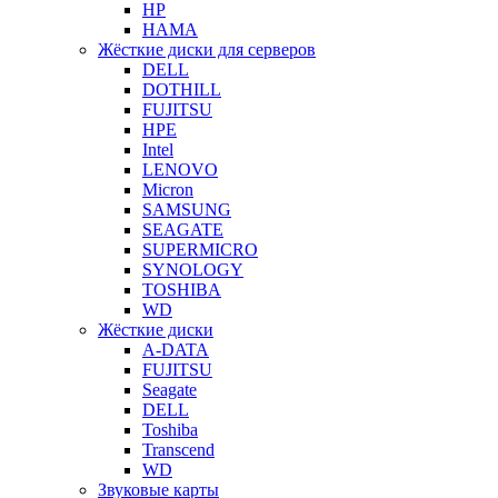
HP
HAMA
Жёсткие диски для серверов
DELL
DOTHILL
FUJITSU
HPE
Intel
LENOVO
Micron
SAMSUNG
SEAGATE
SUPERMICRO
SYNOLOGY
TOSHIBA
WD
Жёсткие диски
A-DATA
FUJITSU
Seagate
DELL
Toshiba
Transcend
WD
Звуковые карты