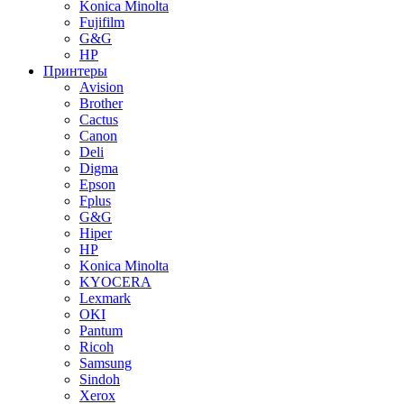
Konica Minolta
Fujifilm
G&G
HP
Принтеры
Avision
Brother
Cactus
Canon
Deli
Digma
Epson
Fplus
G&G
Hiper
HP
Konica Minolta
KYOCERA
Lexmark
OKI
Pantum
Ricoh
Samsung
Sindoh
Xerox