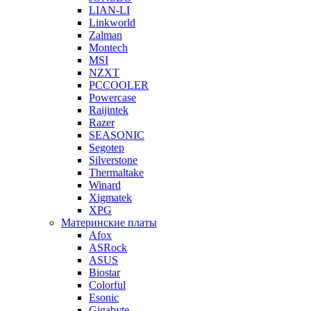
LIAN-LI
Linkworld
Zalman
Montech
MSI
NZXT
PCCOOLER
Powercase
Raijintek
Razer
SEASONIC
Segotep
Silverstone
Thermaltake
Winard
Xigmatek
XPG
Материнские платы
Afox
ASRock
ASUS
Biostar
Colorful
Esonic
Gigabyte