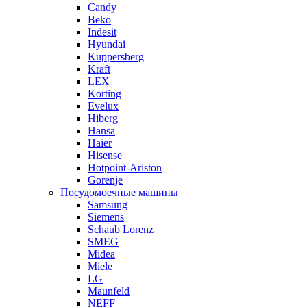
Candy
Beko
Indesit
Hyundai
Kuppersberg
Kraft
LEX
Korting
Evelux
Hiberg
Hansa
Haier
Hisense
Hotpoint-Ariston
Gorenje
Посудомоечные машины
Samsung
Siemens
Schaub Lorenz
SMEG
Midea
Miele
LG
Maunfeld
NEFF