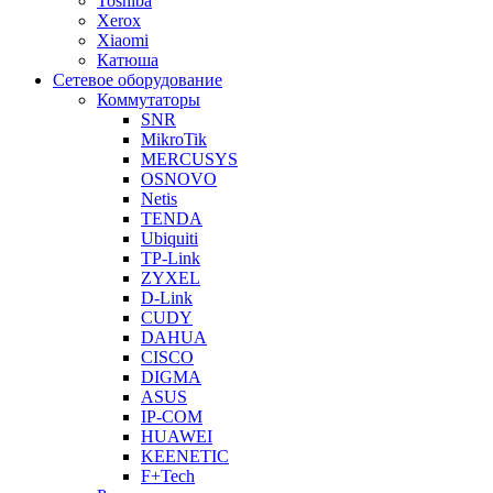
Toshiba
Xerox
Xiaomi
Катюша
Сетевое оборудование
Коммутаторы
SNR
MikroTik
MERCUSYS
OSNOVO
Netis
TENDA
Ubiquiti
TP-Link
ZYXEL
D-Link
CUDY
DAHUA
CISCO
DIGMA
ASUS
IP-COM
HUAWEI
KEENETIC
F+Tech