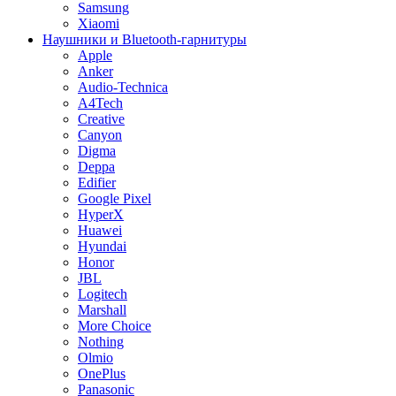
Samsung
Xiaomi
Наушники и Bluetooth-гарнитуры
Apple
Anker
Audio-Technica
A4Tech
Creative
Canyon
Digma
Deppa
Edifier
Google Pixel
HyperX
Huawei
Hyundai
Honor
JBL
Logitech
Marshall
More Choice
Nothing
Olmio
OnePlus
Panasonic