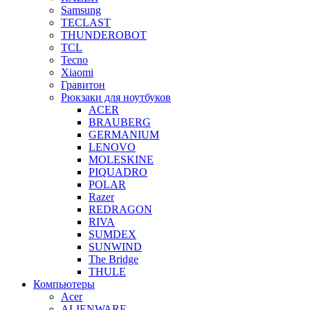
Samsung
TECLAST
THUNDEROBOT
TCL
Tecno
Xiaomi
Гравитон
Рюкзаки для ноутбуков
ACER
BRAUBERG
GERMANIUM
LENOVO
MOLESKINE
PIQUADRO
POLAR
Razer
REDRAGON
RIVA
SUMDEX
SUNWIND
The Bridge
THULE
Компьютеры
Acer
ALIENWARE