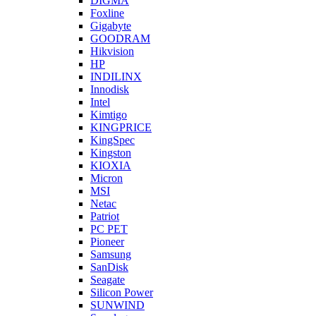
DIGMA
Foxline
Gigabyte
GOODRAM
Hikvision
HP
INDILINX
Innodisk
Intel
Kimtigo
KINGPRICE
KingSpec
Kingston
KIOXIA
Micron
MSI
Netac
Patriot
PC PET
Pioneer
Samsung
SanDisk
Seagate
Silicon Power
SUNWIND