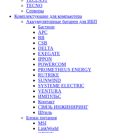
TECLAST
TECNO
Серверы
Комплектующие для компьютера
Аккумуляторные батареи для ИБП
Бастион
APC
BB
CSB
DELTA
EXEGATE
IPPON
POWERCOM
PROMETHEUS ENERGY
RUTRIKE
SUNWIND
SYSTEME ELECTRIC
VENTURA
ИМПУЛЬС
Контакт
СВЯЗЬ ИНЖИНИРИНГ
Штиль
Блоки питания
MSI
LinkWorld