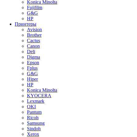
Konica Minolta
Fujifilm
G&G
HP
Принтеры
Avision
Brother
Cactus
Canon
Deli
Digma
Epson
Fplus
G&G
Hiper
HP
Konica Minolta
KYOCERA
Lexmark
OKI
Pantum
Ricoh
Samsung
Sindoh
Xerox