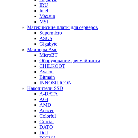
IRU
Intel
Maxsun
MSI
Материнские платы для серверов
Supermicro
ASUS
Gigabyte
Майнеры Asic
MicroBT
Оборудование для майнинга
CHILKOOT
Avalon
Bitmain
INNOSILICON
Накопители SSD
A-DATA
AGI
AMD
Apacer
Colorful
Crucial
DATO
Dell