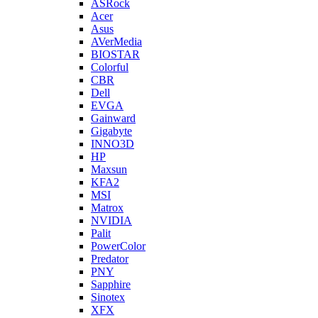
ASRock
Acer
Asus
AVerMedia
BIOSTAR
Colorful
CBR
Dell
EVGA
Gainward
Gigabyte
INNO3D
HP
Maxsun
KFA2
MSI
Matrox
NVIDIA
Palit
PowerColor
Predator
PNY
Sapphire
Sinotex
XFX