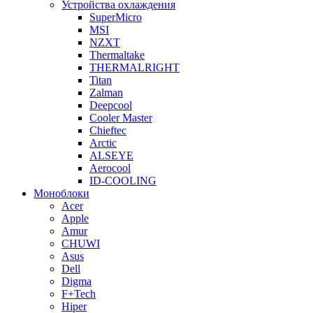
Устройства охлаждения
SuperMicro
MSI
NZXT
Thermaltake
THERMALRIGHT
Titan
Zalman
Deepcool
Cooler Master
Chieftec
Arctic
ALSEYE
Aerocool
ID-COOLING
Моноблоки
Acer
Apple
Amur
CHUWI
Asus
Dell
Digma
F+Tech
Hiper