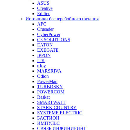
ASUS
Creative
Edifier
Источники бесперебойного питания
APC
Crusader
CyberPower
C3 SOLUTIONS
EATON
EXEGATE
IPPON
ITK
nJoy
MARSRIVA
Qdion
PowerMan
TURBOSKY
POWERCOM
Raskat
SMARTWATT
STARK COUNTRY
SYSTEME ELECTRIC
БАСТИОН
ИМПУЛЬС
СВЯЗЬ ИНЖИНИРИНГ