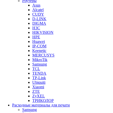
Роутеры
Asus
Alcatel
CUDY
D-LINK
DIGMA
H3C
HIKVISION
HPE
Huawei
IP-COM
Keenetic
MERCUSYS
MikroTik
Samsung
TCL
TENDA
TP-Link
Ubiquiti
Xiaomi
ZTE
ZyXEL
ТРИКОЛОР
Расходные материалы для печати
Samsung