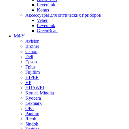
Levenhuk
Konus
Аксессуары для оптических приборов
Veber
Levenhuk
GreenBean
МФУ
Avision
Brother
Canon
Deli
Epson
Fplus
Fujifilm
HIPER
HP
HUAWEI
Konica Minolta
Kyocera
Lexmark
OKI
Pantum
Ricoh
Sindoh