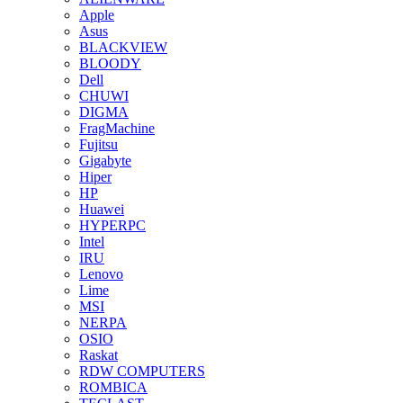
Apple
Asus
BLACKVIEW
BLOODY
Dell
CHUWI
DIGMA
FragMachine
Fujitsu
Gigabyte
Hiper
HP
Huawei
HYPERPC
Intel
IRU
Lenovo
Lime
MSI
NERPA
OSIO
Raskat
RDW COMPUTERS
ROMBICA