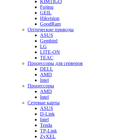
KIMTIGO
Fujitsu
GEIL
Hikvision
GoodRam
Оптические приводы
ASUS
Gembird
LG
LITE-ON
TEAC
Процессоры для серверов
DELL
AMD
Intel
Процессоры
AMD
Intel
Сетевые карты
ASUS
D-Link
Intel
Tenda
TP-Link
ZyXEL