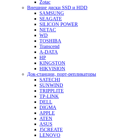
Zotac
Внешние диски SSD и HDD
SAMSUNG
SEAGATE
SILICON POWER
NETAC
WD
TOSHIBA
Transcend
A-DATA
HP
KINGSTON
HIKVISION
Док-станции, порт-репликаторы
SATECHI
SUNWIND
TRIPPLITE
TP-LINK
DELL
DIGMA
APPLE
ATEN
ASUS
J5CREATE
LENOVO