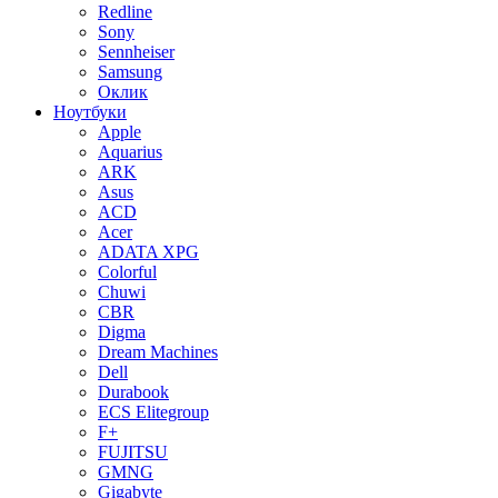
Redline
Sony
Sennheiser
Samsung
Оклик
Ноутбуки
Apple
Aquarius
ARK
Asus
ACD
Acer
ADATA XPG
Colorful
Chuwi
CBR
Digma
Dream Machines
Dell
Durabook
ECS Elitegroup
F+
FUJITSU
GMNG
Gigabyte