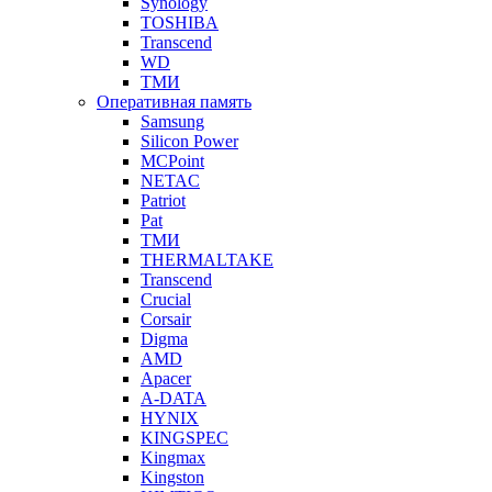
Synology
TOSHIBA
Transcend
WD
ТМИ
Оперативная память
Samsung
Silicon Power
MCPoint
NETAC
Patriot
Pat
ТМИ
THERMALTAKE
Transcend
Crucial
Corsair
Digma
AMD
Apacer
A-DATA
HYNIX
KINGSPEC
Kingmax
Kingston