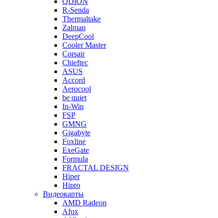
QDION
R-Senda
Thermaltake
Zalman
DeepCool
Cooler Master
Corsair
Chieftec
ASUS
Accord
Aerocool
be quiet
In-Win
FSP
GMNG
Gigabyte
Foxline
ExeGate
Formula
FRACTAL DESIGN
Hiper
Hipro
Видеокарты
AMD Radeon
Afox