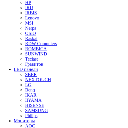
HP
IRU
IRBIS
Lenovo
MSI
Nerpa
OSIO
Raskat
RDW Computers
ROMBICA
SUNWIND
Teclast
Гравитон
LED панели
SBER
NEXTOUCH
LG
Benq
IKAR
IIYAMA
HISENSE
SAMSUNG
Philips
Мониторы
AOC