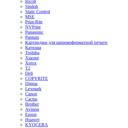
Ricoh
Sindoh
Static Control
MSE
Print-Rite
NVPrint
Panasonic
Pantum
Картриджи для широкоформатной печати
Катюша
Toshiba
Xiaomi
Xerox
T2
Deli
COPYRITE
Digma
Lexmark
Canon
Cactus
Brother
Avision
Epson
Huawei
KYOCERA