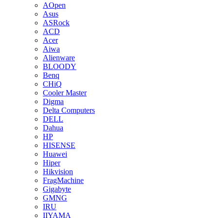
AOpen
Asus
ASRock
ACD
Acer
Aiwa
Alienware
BLOODY
Benq
CHiQ
Cooler Master
Digma
Delta Computers
DELL
Dahua
HP
HISENSE
Huawei
Hiper
Hikvision
FragMachine
Gigabyte
GMNG
IRU
IIYAMA