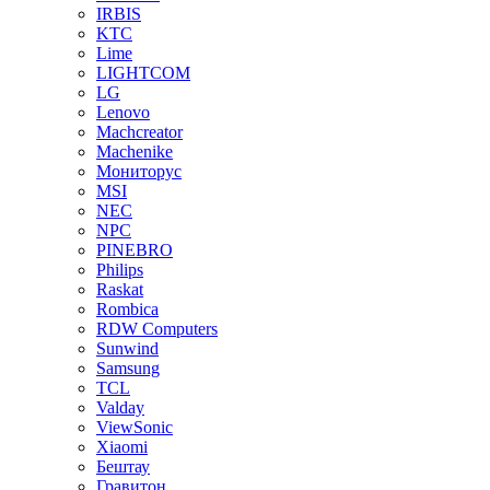
IRBIS
KTC
Lime
LIGHTCOM
LG
Lenovo
Machcreator
Machenike
Мониторус
MSI
NEC
NPC
PINEBRO
Philips
Raskat
Rombica
RDW Computers
Sunwind
Samsung
TCL
Valday
ViewSonic
Xiaomi
Бештау
Гравитон