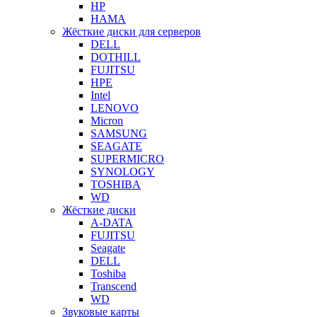
HP
HAMA
Жёсткие диски для серверов
DELL
DOTHILL
FUJITSU
HPE
Intel
LENOVO
Micron
SAMSUNG
SEAGATE
SUPERMICRO
SYNOLOGY
TOSHIBA
WD
Жёсткие диски
A-DATA
FUJITSU
Seagate
DELL
Toshiba
Transcend
WD
Звуковые карты