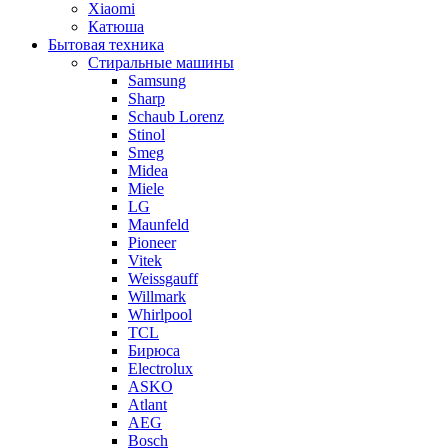
Xiaomi
Катюша
Бытовая техника
Стиральные машины
Samsung
Sharp
Schaub Lorenz
Stinol
Smeg
Midea
Miele
LG
Maunfeld
Pioneer
Vitek
Weissgauff
Willmark
Whirlpool
TCL
Бирюса
Electrolux
ASKO
Atlant
AEG
Bosch