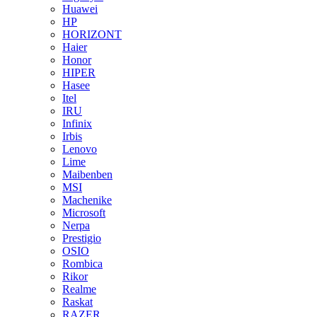
Huawei
HP
HORIZONT
Haier
Honor
HIPER
Hasee
Itel
IRU
Infinix
Irbis
Lenovo
Lime
Maibenben
MSI
Machenike
Microsoft
Nerpa
Prestigio
OSIO
Rombica
Rikor
Realme
Raskat
RAZER