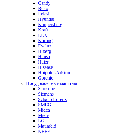
Candy
Beko
Indesit
Hyundai
Kuppersberg
Kraft
LEX
Korting
Evelux
Hiberg
Hansa
Haier
Hisense
Hotpoint-Ariston
Gorenje
Посудомоечные машины
Samsung
Siemens
Schaub Lorenz
SMEG
Midea
Miele
LG
Maunfeld
NEFF