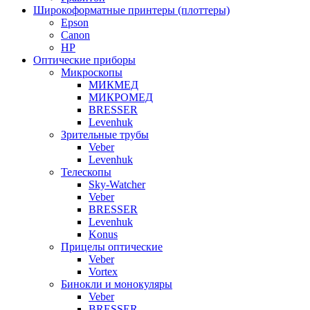
Широкоформатные принтеры (плоттеры)
Epson
Canon
HP
Оптические приборы
Микроскопы
МИКМЕД
МИКРОМЕД
BRESSER
Levenhuk
Зрительные трубы
Veber
Levenhuk
Телескопы
Sky-Watcher
Veber
BRESSER
Levenhuk
Konus
Прицелы оптические
Veber
Vortex
Бинокли и монокуляры
Veber
BRESSER