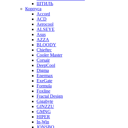
ШТИЛЬ
Корпуса
Accord
ACD
Aerocool
ALSEYE
Asus
AZZA
BLOODY
Chieftec
Cooler Master
Corsair
DeepCool
Digma
Enermax
ExeGate
Formula
Foxline
Fractal Design
Gigabyte
GINZZU
GMNG
HIPER
In-Win
JONSBO