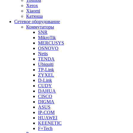
Toshiba
Xerox
Xiaomi
Катюша
Сетевое оборудование
Коммутаторы
SNR
MikroTik
MERCUSYS
OSNOVO
Netis
TENDA
Ubiquiti
TP-Link
ZYXEL
D-Link
CUDY
DAHUA
CISCO
DIGMA
ASUS
IP-COM
HUAWEI
KEENETIC
F+Tech