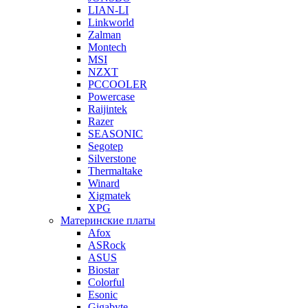
LIAN-LI
Linkworld
Zalman
Montech
MSI
NZXT
PCCOOLER
Powercase
Raijintek
Razer
SEASONIC
Segotep
Silverstone
Thermaltake
Winard
Xigmatek
XPG
Материнские платы
Afox
ASRock
ASUS
Biostar
Colorful
Esonic
Gigabyte