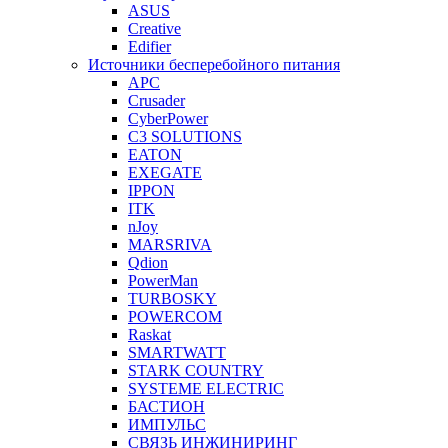
ASUS
Creative
Edifier
Источники бесперебойного питания
APC
Crusader
CyberPower
C3 SOLUTIONS
EATON
EXEGATE
IPPON
ITK
nJoy
MARSRIVA
Qdion
PowerMan
TURBOSKY
POWERCOM
Raskat
SMARTWATT
STARK COUNTRY
SYSTEME ELECTRIC
БАСТИОН
ИМПУЛЬС
СВЯЗЬ ИНЖИНИРИНГ