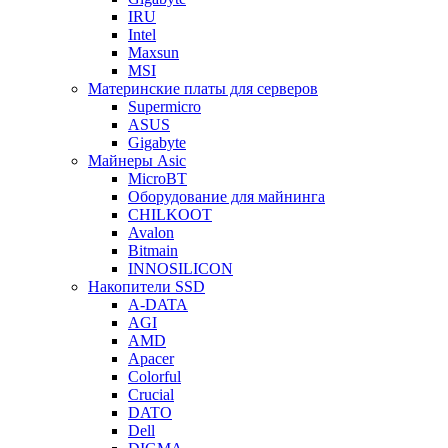
IRU
Intel
Maxsun
MSI
Материнские платы для серверов
Supermicro
ASUS
Gigabyte
Майнеры Asic
MicroBT
Оборудование для майнинга
CHILKOOT
Avalon
Bitmain
INNOSILICON
Накопители SSD
A-DATA
AGI
AMD
Apacer
Colorful
Crucial
DATO
Dell