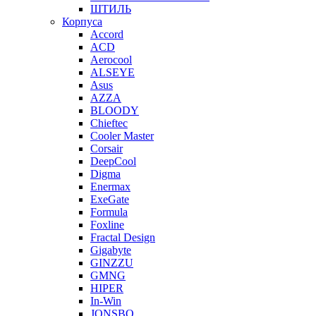
ШТИЛЬ
Корпуса
Accord
ACD
Aerocool
ALSEYE
Asus
AZZA
BLOODY
Chieftec
Cooler Master
Corsair
DeepCool
Digma
Enermax
ExeGate
Formula
Foxline
Fractal Design
Gigabyte
GINZZU
GMNG
HIPER
In-Win
JONSBO