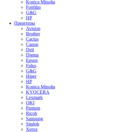
Konica Minolta
Fujifilm
G&G
HP
Принтеры
Avision
Brother
Cactus
Canon
Deli
Digma
Epson
Fplus
G&G
Hiper
HP
Konica Minolta
KYOCERA
Lexmark
OKI
Pantum
Ricoh
Samsung
Sindoh
Xerox