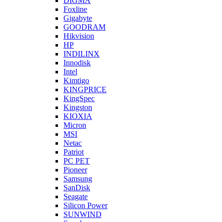
DIGMA
Foxline
Gigabyte
GOODRAM
Hikvision
HP
INDILINX
Innodisk
Intel
Kimtigo
KINGPRICE
KingSpec
Kingston
KIOXIA
Micron
MSI
Netac
Patriot
PC PET
Pioneer
Samsung
SanDisk
Seagate
Silicon Power
SUNWIND