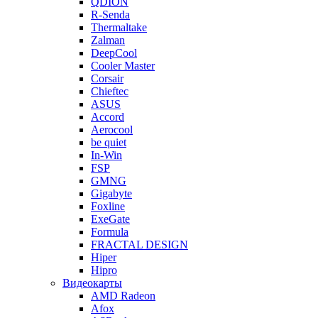
QDION
R-Senda
Thermaltake
Zalman
DeepCool
Cooler Master
Corsair
Chieftec
ASUS
Accord
Aerocool
be quiet
In-Win
FSP
GMNG
Gigabyte
Foxline
ExeGate
Formula
FRACTAL DESIGN
Hiper
Hipro
Видеокарты
AMD Radeon
Afox