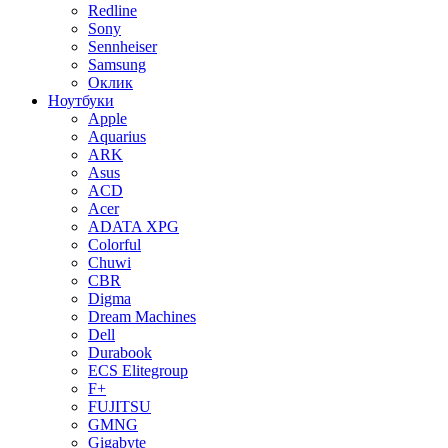
Redline
Sony
Sennheiser
Samsung
Оклик
Ноутбуки
Apple
Aquarius
ARK
Asus
ACD
Acer
ADATA XPG
Colorful
Chuwi
CBR
Digma
Dream Machines
Dell
Durabook
ECS Elitegroup
F+
FUJITSU
GMNG
Gigabyte