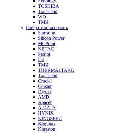
Synology
TOSHIBA
Transcend
WD
ТМИ
Оперативная память
Samsung
Silicon Power
MCPoint
NETAC
Patriot
Pat
ТМИ
THERMALTAKE
Transcend
Crucial
Corsair
Digma
AMD
Apacer
A-DATA
HYNIX
KINGSPEC
Kingmax
Kingston