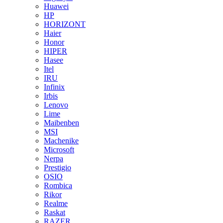
Huawei
HP
HORIZONT
Haier
Honor
HIPER
Hasee
Itel
IRU
Infinix
Irbis
Lenovo
Lime
Maibenben
MSI
Machenike
Microsoft
Nerpa
Prestigio
OSIO
Rombica
Rikor
Realme
Raskat
RAZER