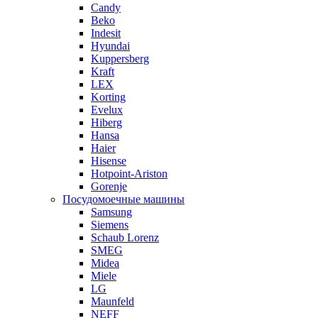
Candy
Beko
Indesit
Hyundai
Kuppersberg
Kraft
LEX
Korting
Evelux
Hiberg
Hansa
Haier
Hisense
Hotpoint-Ariston
Gorenje
Посудомоечные машины
Samsung
Siemens
Schaub Lorenz
SMEG
Midea
Miele
LG
Maunfeld
NEFF