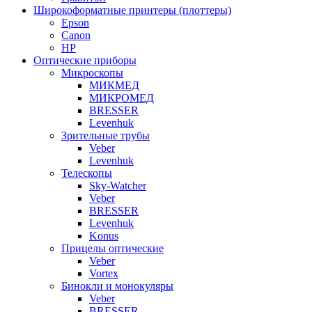
Широкоформатные принтеры (плоттеры)
Epson
Canon
HP
Оптические приборы
Микроскопы
МИКМЕД
МИКРОМЕД
BRESSER
Levenhuk
Зрительные трубы
Veber
Levenhuk
Телескопы
Sky-Watcher
Veber
BRESSER
Levenhuk
Konus
Прицелы оптические
Veber
Vortex
Бинокли и монокуляры
Veber
BRESSER