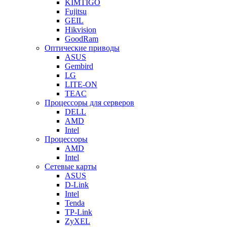
KIMTIGO
Fujitsu
GEIL
Hikvision
GoodRam
Оптические приводы
ASUS
Gembird
LG
LITE-ON
TEAC
Процессоры для серверов
DELL
AMD
Intel
Процессоры
AMD
Intel
Сетевые карты
ASUS
D-Link
Intel
Tenda
TP-Link
ZyXEL