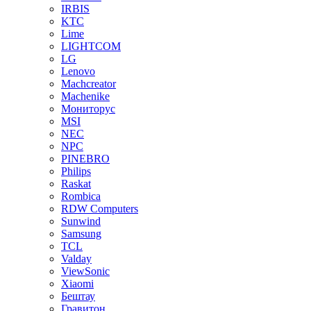
IRBIS
KTC
Lime
LIGHTCOM
LG
Lenovo
Machcreator
Machenike
Мониторус
MSI
NEC
NPC
PINEBRO
Philips
Raskat
Rombica
RDW Computers
Sunwind
Samsung
TCL
Valday
ViewSonic
Xiaomi
Бештау
Гравитон