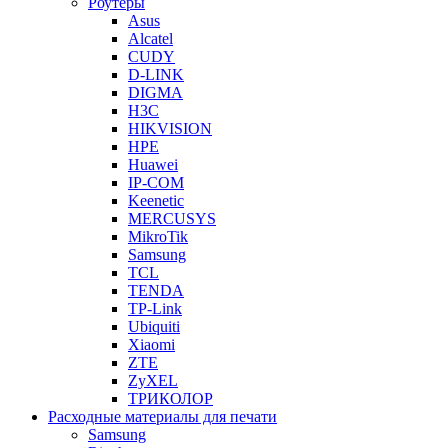
Роутеры
Asus
Alcatel
CUDY
D-LINK
DIGMA
H3C
HIKVISION
HPE
Huawei
IP-COM
Keenetic
MERCUSYS
MikroTik
Samsung
TCL
TENDA
TP-Link
Ubiquiti
Xiaomi
ZTE
ZyXEL
ТРИКОЛОР
Расходные материалы для печати
Samsung