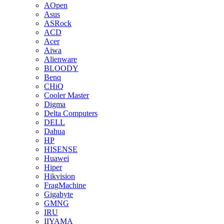
AOpen
Asus
ASRock
ACD
Acer
Aiwa
Alienware
BLOODY
Benq
CHiQ
Cooler Master
Digma
Delta Computers
DELL
Dahua
HP
HISENSE
Huawei
Hiper
Hikvision
FragMachine
Gigabyte
GMNG
IRU
IIYAMA