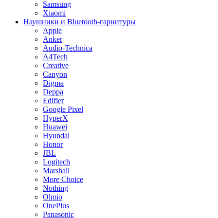
Samsung
Xiaomi
Наушники и Bluetooth-гарнитуры
Apple
Anker
Audio-Technica
A4Tech
Creative
Canyon
Digma
Deppa
Edifier
Google Pixel
HyperX
Huawei
Hyundai
Honor
JBL
Logitech
Marshall
More Choice
Nothing
Olmio
OnePlus
Panasonic