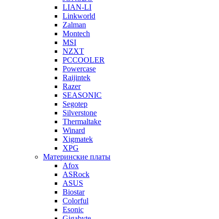
LIAN-LI
Linkworld
Zalman
Montech
MSI
NZXT
PCCOOLER
Powercase
Raijintek
Razer
SEASONIC
Segotep
Silverstone
Thermaltake
Winard
Xigmatek
XPG
Материнские платы
Afox
ASRock
ASUS
Biostar
Colorful
Esonic
Gigabyte