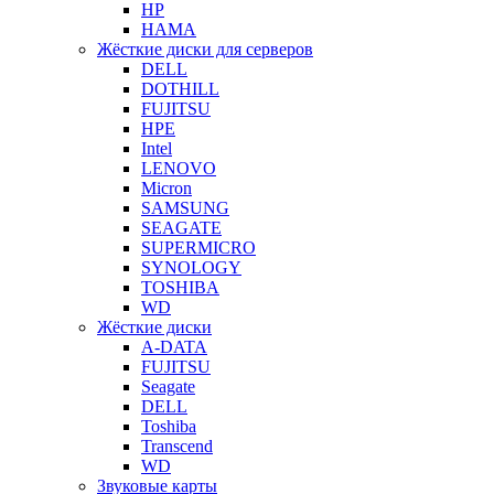
HP
HAMA
Жёсткие диски для серверов
DELL
DOTHILL
FUJITSU
HPE
Intel
LENOVO
Micron
SAMSUNG
SEAGATE
SUPERMICRO
SYNOLOGY
TOSHIBA
WD
Жёсткие диски
A-DATA
FUJITSU
Seagate
DELL
Toshiba
Transcend
WD
Звуковые карты