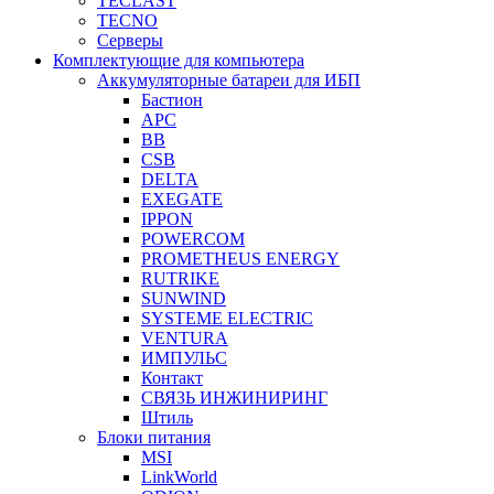
TECLAST
TECNO
Серверы
Комплектующие для компьютера
Аккумуляторные батареи для ИБП
Бастион
APC
BB
CSB
DELTA
EXEGATE
IPPON
POWERCOM
PROMETHEUS ENERGY
RUTRIKE
SUNWIND
SYSTEME ELECTRIC
VENTURA
ИМПУЛЬС
Контакт
СВЯЗЬ ИНЖИНИРИНГ
Штиль
Блоки питания
MSI
LinkWorld