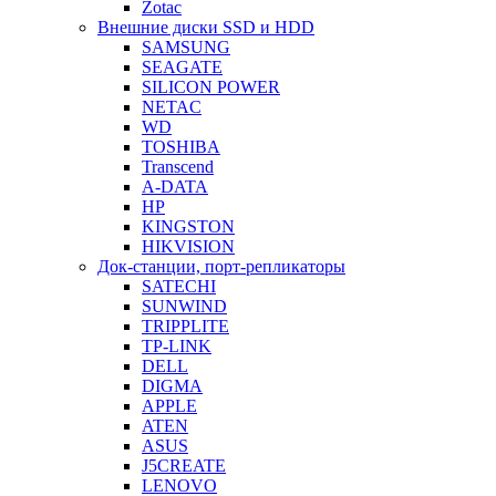
Zotac
Внешние диски SSD и HDD
SAMSUNG
SEAGATE
SILICON POWER
NETAC
WD
TOSHIBA
Transcend
A-DATA
HP
KINGSTON
HIKVISION
Док-станции, порт-репликаторы
SATECHI
SUNWIND
TRIPPLITE
TP-LINK
DELL
DIGMA
APPLE
ATEN
ASUS
J5CREATE
LENOVO