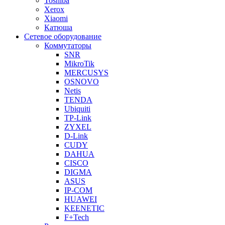
Toshiba
Xerox
Xiaomi
Катюша
Сетевое оборудование
Коммутаторы
SNR
MikroTik
MERCUSYS
OSNOVO
Netis
TENDA
Ubiquiti
TP-Link
ZYXEL
D-Link
CUDY
DAHUA
CISCO
DIGMA
ASUS
IP-COM
HUAWEI
KEENETIC
F+Tech