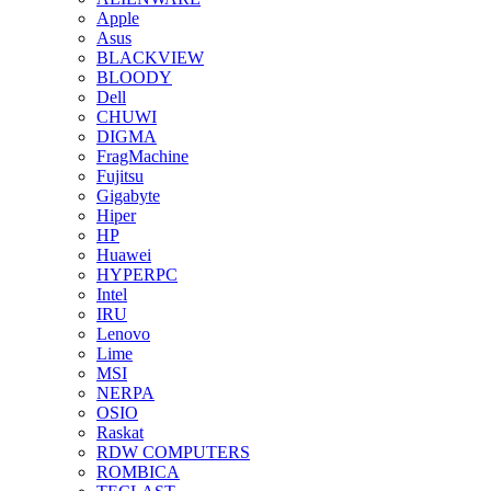
Apple
Asus
BLACKVIEW
BLOODY
Dell
CHUWI
DIGMA
FragMachine
Fujitsu
Gigabyte
Hiper
HP
Huawei
HYPERPC
Intel
IRU
Lenovo
Lime
MSI
NERPA
OSIO
Raskat
RDW COMPUTERS
ROMBICA