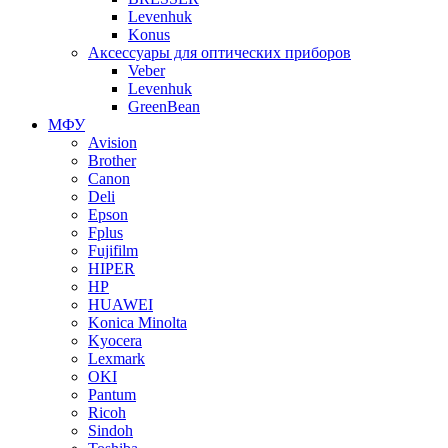
Levenhuk
Konus
Аксессуары для оптических приборов
Veber
Levenhuk
GreenBean
МФУ
Avision
Brother
Canon
Deli
Epson
Fplus
Fujifilm
HIPER
HP
HUAWEI
Konica Minolta
Kyocera
Lexmark
OKI
Pantum
Ricoh
Sindoh