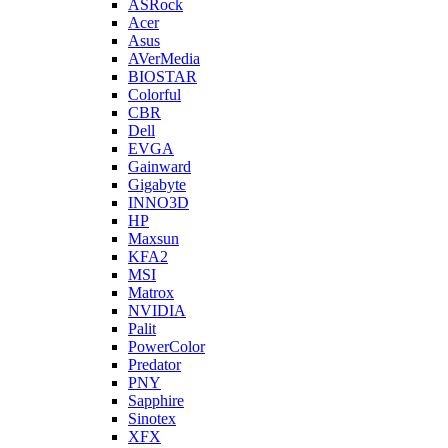
ASRock
Acer
Asus
AVerMedia
BIOSTAR
Colorful
CBR
Dell
EVGA
Gainward
Gigabyte
INNO3D
HP
Maxsun
KFA2
MSI
Matrox
NVIDIA
Palit
PowerColor
Predator
PNY
Sapphire
Sinotex
XFX