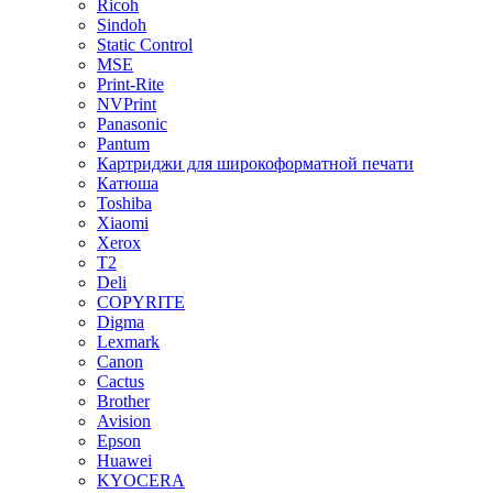
Ricoh
Sindoh
Static Control
MSE
Print-Rite
NVPrint
Panasonic
Pantum
Картриджи для широкоформатной печати
Катюша
Toshiba
Xiaomi
Xerox
T2
Deli
COPYRITE
Digma
Lexmark
Canon
Cactus
Brother
Avision
Epson
Huawei
KYOCERA