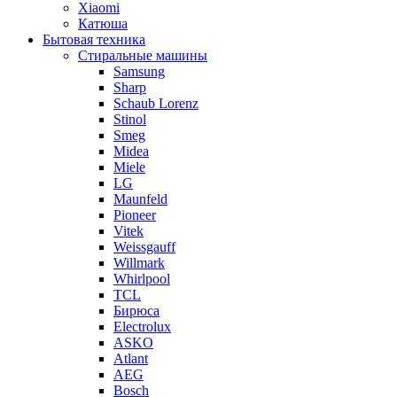
Xiaomi
Катюша
Бытовая техника
Стиральные машины
Samsung
Sharp
Schaub Lorenz
Stinol
Smeg
Midea
Miele
LG
Maunfeld
Pioneer
Vitek
Weissgauff
Willmark
Whirlpool
TCL
Бирюса
Electrolux
ASKO
Atlant
AEG
Bosch