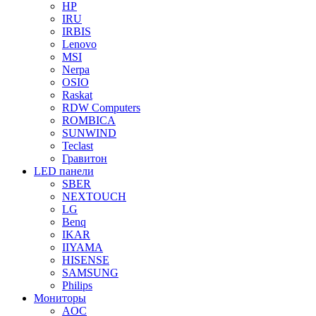
HP
IRU
IRBIS
Lenovo
MSI
Nerpa
OSIO
Raskat
RDW Computers
ROMBICA
SUNWIND
Teclast
Гравитон
LED панели
SBER
NEXTOUCH
LG
Benq
IKAR
IIYAMA
HISENSE
SAMSUNG
Philips
Мониторы
AOC