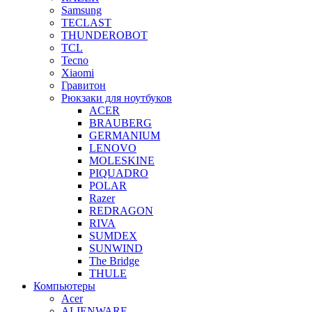
Samsung
TECLAST
THUNDEROBOT
TCL
Tecno
Xiaomi
Гравитон
Рюкзаки для ноутбуков
ACER
BRAUBERG
GERMANIUM
LENOVO
MOLESKINE
PIQUADRO
POLAR
Razer
REDRAGON
RIVA
SUMDEX
SUNWIND
The Bridge
THULE
Компьютеры
Acer
ALIENWARE