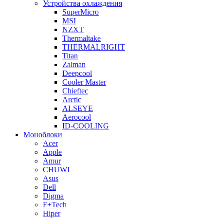
Устройства охлаждения
SuperMicro
MSI
NZXT
Thermaltake
THERMALRIGHT
Titan
Zalman
Deepcool
Cooler Master
Chieftec
Arctic
ALSEYE
Aerocool
ID-COOLING
Моноблоки
Acer
Apple
Amur
CHUWI
Asus
Dell
Digma
F+Tech
Hiper