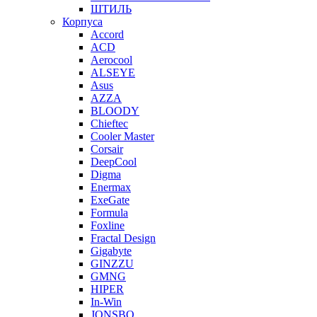
ШТИЛЬ
Корпуса
Accord
ACD
Aerocool
ALSEYE
Asus
AZZA
BLOODY
Chieftec
Cooler Master
Corsair
DeepCool
Digma
Enermax
ExeGate
Formula
Foxline
Fractal Design
Gigabyte
GINZZU
GMNG
HIPER
In-Win
JONSBO