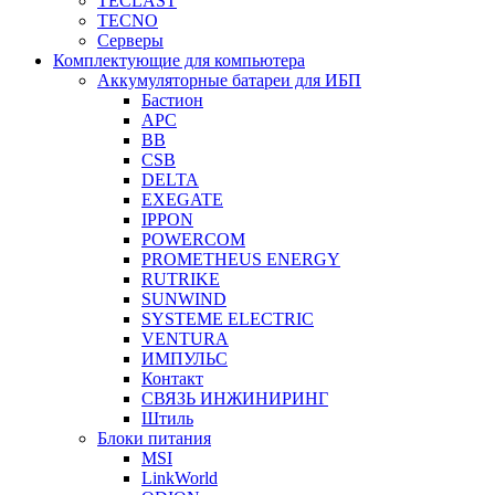
TECLAST
TECNO
Серверы
Комплектующие для компьютера
Аккумуляторные батареи для ИБП
Бастион
APC
BB
CSB
DELTA
EXEGATE
IPPON
POWERCOM
PROMETHEUS ENERGY
RUTRIKE
SUNWIND
SYSTEME ELECTRIC
VENTURA
ИМПУЛЬС
Контакт
СВЯЗЬ ИНЖИНИРИНГ
Штиль
Блоки питания
MSI
LinkWorld