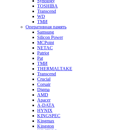
Synology
TOSHIBA
Transcend
WD
ТМИ
Оперативная память
Samsung
Silicon Power
MCPoint
NETAC
Patriot
Pat
ТМИ
THERMALTAKE
Transcend
Crucial
Corsair
Digma
AMD
Apacer
A-DATA
HYNIX
KINGSPEC
Kingmax
Kingston