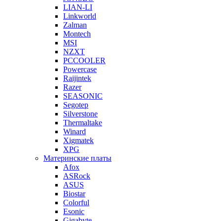
LIAN-LI
Linkworld
Zalman
Montech
MSI
NZXT
PCCOOLER
Powercase
Raijintek
Razer
SEASONIC
Segotep
Silverstone
Thermaltake
Winard
Xigmatek
XPG
Материнские платы
Afox
ASRock
ASUS
Biostar
Colorful
Esonic
Gigabyte