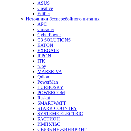
ASUS
Creative
Edifier
Источники бесперебойного питания
APC
Crusader
CyberPower
C3 SOLUTIONS
EATON
EXEGATE
IPPON
ITK
nJoy
MARSRIVA
Qdion
PowerMan
TURBOSKY
POWERCOM
Raskat
SMARTWATT
STARK COUNTRY
SYSTEME ELECTRIC
БАСТИОН
ИМПУЛЬС
СВЯЗЬ ИНЖИНИРИНГ