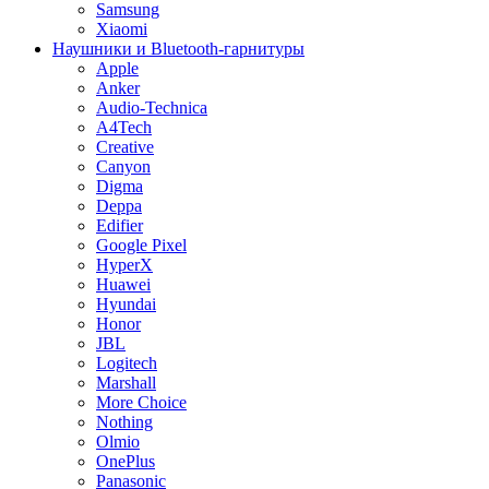
Samsung
Xiaomi
Наушники и Bluetooth-гарнитуры
Apple
Anker
Audio-Technica
A4Tech
Creative
Canyon
Digma
Deppa
Edifier
Google Pixel
HyperX
Huawei
Hyundai
Honor
JBL
Logitech
Marshall
More Choice
Nothing
Olmio
OnePlus
Panasonic