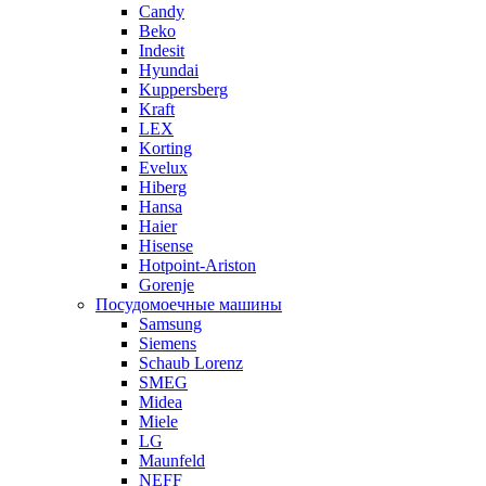
Candy
Beko
Indesit
Hyundai
Kuppersberg
Kraft
LEX
Korting
Evelux
Hiberg
Hansa
Haier
Hisense
Hotpoint-Ariston
Gorenje
Посудомоечные машины
Samsung
Siemens
Schaub Lorenz
SMEG
Midea
Miele
LG
Maunfeld
NEFF