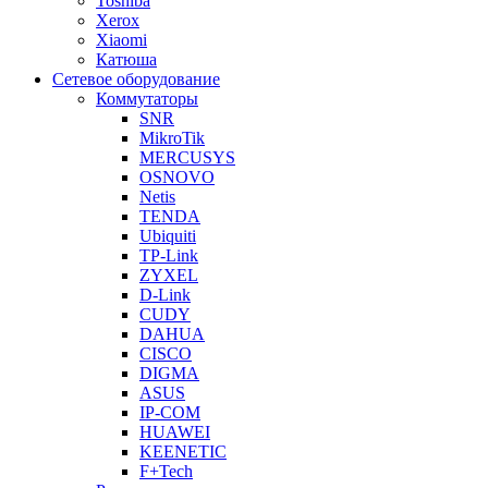
Toshiba
Xerox
Xiaomi
Катюша
Сетевое оборудование
Коммутаторы
SNR
MikroTik
MERCUSYS
OSNOVO
Netis
TENDA
Ubiquiti
TP-Link
ZYXEL
D-Link
CUDY
DAHUA
CISCO
DIGMA
ASUS
IP-COM
HUAWEI
KEENETIC
F+Tech