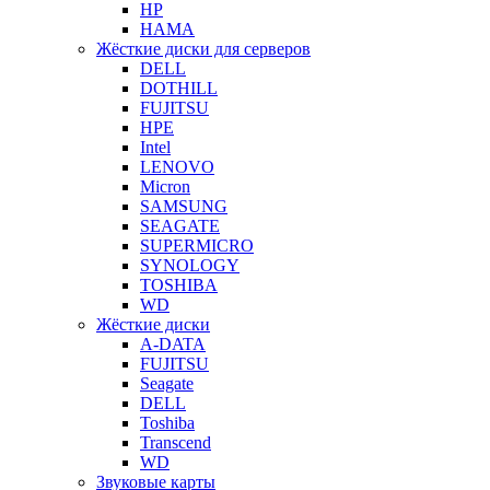
HP
HAMA
Жёсткие диски для серверов
DELL
DOTHILL
FUJITSU
HPE
Intel
LENOVO
Micron
SAMSUNG
SEAGATE
SUPERMICRO
SYNOLOGY
TOSHIBA
WD
Жёсткие диски
A-DATA
FUJITSU
Seagate
DELL
Toshiba
Transcend
WD
Звуковые карты