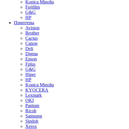
Konica Minolta
Fujifilm
G&G
HP
Принтеры
Avision
Brother
Cactus
Canon
Deli
Digma
Epson
Fplus
G&G
Hiper
HP
Konica Minolta
KYOCERA
Lexmark
OKI
Pantum
Ricoh
Samsung
Sindoh
Xerox