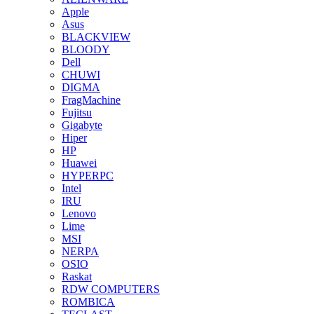
Apple
Asus
BLACKVIEW
BLOODY
Dell
CHUWI
DIGMA
FragMachine
Fujitsu
Gigabyte
Hiper
HP
Huawei
HYPERPC
Intel
IRU
Lenovo
Lime
MSI
NERPA
OSIO
Raskat
RDW COMPUTERS
ROMBICA