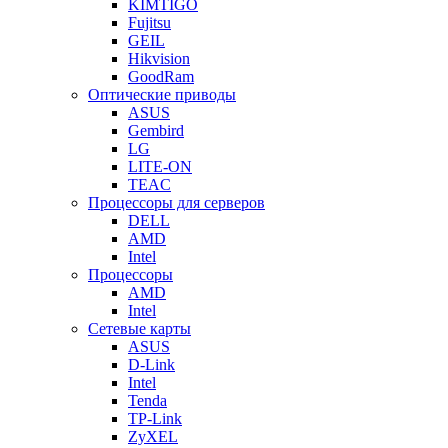
KIMTIGO
Fujitsu
GEIL
Hikvision
GoodRam
Оптические приводы
ASUS
Gembird
LG
LITE-ON
TEAC
Процессоры для серверов
DELL
AMD
Intel
Процессоры
AMD
Intel
Сетевые карты
ASUS
D-Link
Intel
Tenda
TP-Link
ZyXEL