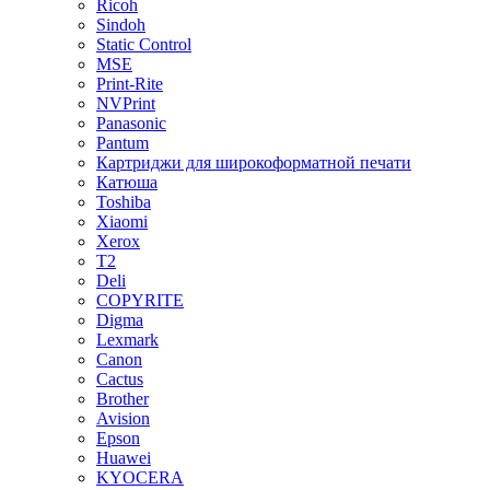
Ricoh
Sindoh
Static Control
MSE
Print-Rite
NVPrint
Panasonic
Pantum
Картриджи для широкоформатной печати
Катюша
Toshiba
Xiaomi
Xerox
T2
Deli
COPYRITE
Digma
Lexmark
Canon
Cactus
Brother
Avision
Epson
Huawei
KYOCERA