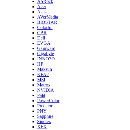
ASRock
Acer
Asus
AVerMedia
BIOSTAR
Colorful
CBR
Dell
EVGA
Gainward
Gigabyte
INNO3D
HP
Maxsun
KFA2
MSI
Matrox
NVIDIA
Palit
PowerColor
Predator
PNY
Sapphire
Sinotex
XFX