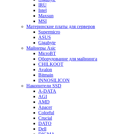
IRU
Intel
Maxsun
MSI
Материнские платы для серверов
Supermicro
ASUS
Gigabyte
Майнеры Asic
MicroBT
Оборудование для майнинга
CHILKOOT
Avalon
Bitmain
INNOSILICON
Накопители SSD
A-DATA
AGI
AMD
Apacer
Colorful
Crucial
DATO
Dell