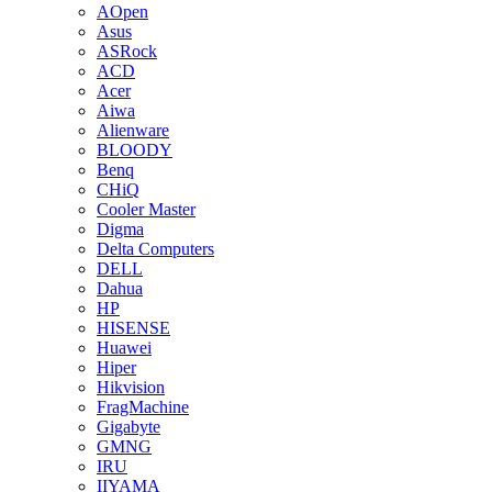
AOpen
Asus
ASRock
ACD
Acer
Aiwa
Alienware
BLOODY
Benq
CHiQ
Cooler Master
Digma
Delta Computers
DELL
Dahua
HP
HISENSE
Huawei
Hiper
Hikvision
FragMachine
Gigabyte
GMNG
IRU
IIYAMA