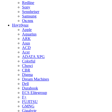
Redline
Sony
Sennheiser
Samsung
Оклик
Ноутбуки
Apple
Aquarius
ARK
Asus
ACD
Acer
ADATA XPG
Colorful
Chuwi
CBR
Digma
Dream Machines
Dell
Durabook
ECS Elitegroup
F+
FUJITSU
GMNG
Gigabyte