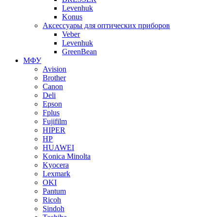
Levenhuk
Konus
Аксессуары для оптических приборов
Veber
Levenhuk
GreenBean
МФУ
Avision
Brother
Canon
Deli
Epson
Fplus
Fujifilm
HIPER
HP
HUAWEI
Konica Minolta
Kyocera
Lexmark
OKI
Pantum
Ricoh
Sindoh