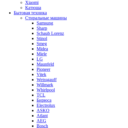
Xiaomi
Катюша
Бытовая техника
Стиральные машины
Samsung
Sharp
Schaub Lorenz
Stinol
Smeg
Midea
Miele
LG
Maunfeld
Pioneer
Vitek
Weissgauff
Willmark
Whirlpool
TCL
Бирюса
Electrolux
ASKO
Atlant
AEG
Bosch