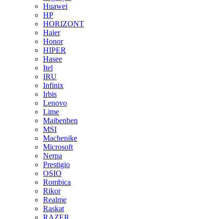
Huawei
HP
HORIZONT
Haier
Honor
HIPER
Hasee
Itel
IRU
Infinix
Irbis
Lenovo
Lime
Maibenben
MSI
Machenike
Microsoft
Nerpa
Prestigio
OSIO
Rombica
Rikor
Realme
Raskat
RAZER