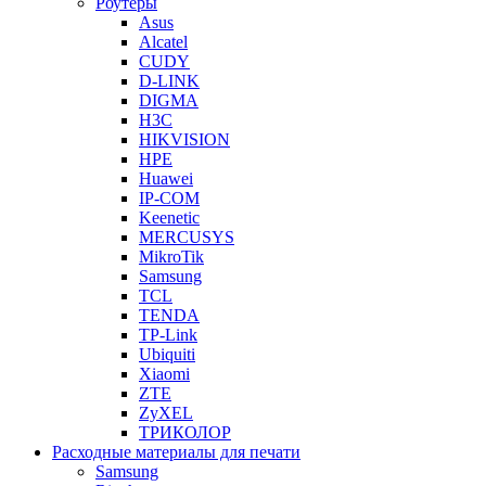
Роутеры
Asus
Alcatel
CUDY
D-LINK
DIGMA
H3C
HIKVISION
HPE
Huawei
IP-COM
Keenetic
MERCUSYS
MikroTik
Samsung
TCL
TENDA
TP-Link
Ubiquiti
Xiaomi
ZTE
ZyXEL
ТРИКОЛОР
Расходные материалы для печати
Samsung