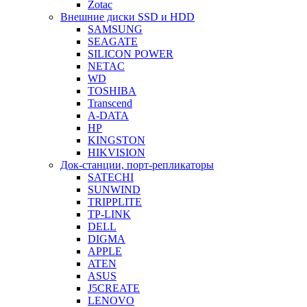
Zotac
Внешние диски SSD и HDD
SAMSUNG
SEAGATE
SILICON POWER
NETAC
WD
TOSHIBA
Transcend
A-DATA
HP
KINGSTON
HIKVISION
Док-станции, порт-репликаторы
SATECHI
SUNWIND
TRIPPLITE
TP-LINK
DELL
DIGMA
APPLE
ATEN
ASUS
J5CREATE
LENOVO