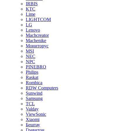
IRBIS
KTC
Lime
LIGHTCOM
LG
Lenovo
Machcreator
Machenike
Мониторус
MSI
NEC
NPC
PINEBRO
Philips
Raskat
Rombica
RDW Computers
Sunwind
Samsung
TCL
Valday
ViewSonic
Xiaomi
Бештау
Гравитон