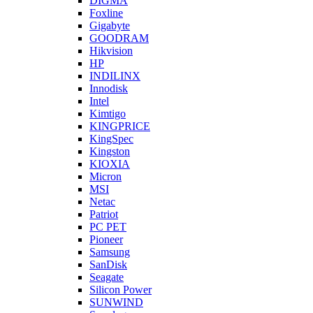
DIGMA
Foxline
Gigabyte
GOODRAM
Hikvision
HP
INDILINX
Innodisk
Intel
Kimtigo
KINGPRICE
KingSpec
Kingston
KIOXIA
Micron
MSI
Netac
Patriot
PC PET
Pioneer
Samsung
SanDisk
Seagate
Silicon Power
SUNWIND