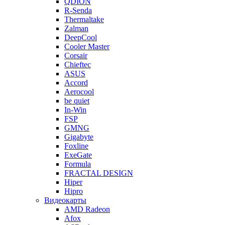
QDION
R-Senda
Thermaltake
Zalman
DeepCool
Cooler Master
Corsair
Chieftec
ASUS
Accord
Aerocool
be quiet
In-Win
FSP
GMNG
Gigabyte
Foxline
ExeGate
Formula
FRACTAL DESIGN
Hiper
Hipro
Видеокарты
AMD Radeon
Afox