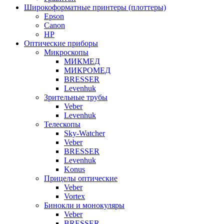
Широкоформатные принтеры (плоттеры)
Epson
Canon
HP
Оптические приборы
Микроскопы
МИКМЕД
МИКРОМЕД
BRESSER
Levenhuk
Зрительные трубы
Veber
Levenhuk
Телескопы
Sky-Watcher
Veber
BRESSER
Levenhuk
Konus
Прицелы оптические
Veber
Vortex
Бинокли и монокуляры
Veber
BRESSER