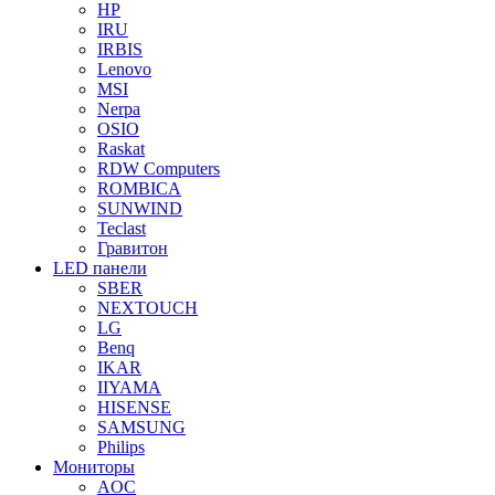
HP
IRU
IRBIS
Lenovo
MSI
Nerpa
OSIO
Raskat
RDW Computers
ROMBICA
SUNWIND
Teclast
Гравитон
LED панели
SBER
NEXTOUCH
LG
Benq
IKAR
IIYAMA
HISENSE
SAMSUNG
Philips
Мониторы
AOC