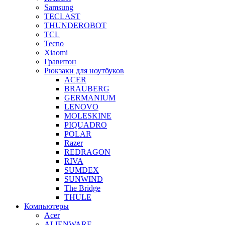
Samsung
TECLAST
THUNDEROBOT
TCL
Tecno
Xiaomi
Гравитон
Рюкзаки для ноутбуков
ACER
BRAUBERG
GERMANIUM
LENOVO
MOLESKINE
PIQUADRO
POLAR
Razer
REDRAGON
RIVA
SUMDEX
SUNWIND
The Bridge
THULE
Компьютеры
Acer
ALIENWARE