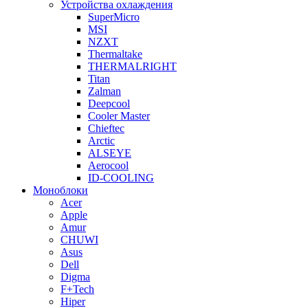
Устройства охлаждения
SuperMicro
MSI
NZXT
Thermaltake
THERMALRIGHT
Titan
Zalman
Deepcool
Cooler Master
Chieftec
Arctic
ALSEYE
Aerocool
ID-COOLING
Моноблоки
Acer
Apple
Amur
CHUWI
Asus
Dell
Digma
F+Tech
Hiper