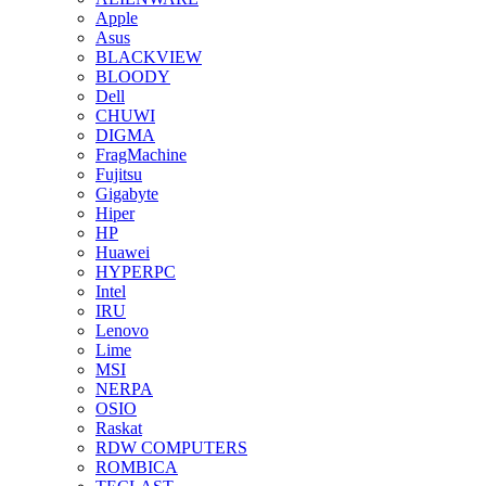
Apple
Asus
BLACKVIEW
BLOODY
Dell
CHUWI
DIGMA
FragMachine
Fujitsu
Gigabyte
Hiper
HP
Huawei
HYPERPC
Intel
IRU
Lenovo
Lime
MSI
NERPA
OSIO
Raskat
RDW COMPUTERS
ROMBICA