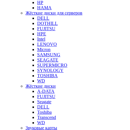
HP
HAMA
Жёсткие диски для серверов
DELL
DOTHILL
FUJITSU
HPE
Intel
LENOVO
Micron
SAMSUNG
SEAGATE
SUPERMICRO
SYNOLOGY
TOSHIBA
WD
Жёсткие диски
A-DATA
FUJITSU
Seagate
DELL
Toshiba
Transcend
WD
Звуковые карты