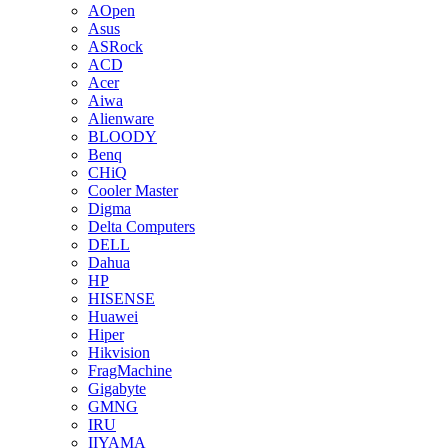
AOpen
Asus
ASRock
ACD
Acer
Aiwa
Alienware
BLOODY
Benq
CHiQ
Cooler Master
Digma
Delta Computers
DELL
Dahua
HP
HISENSE
Huawei
Hiper
Hikvision
FragMachine
Gigabyte
GMNG
IRU
IIYAMA