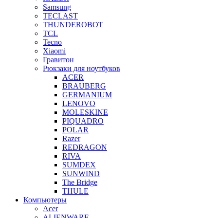
Samsung
TECLAST
THUNDEROBOT
TCL
Tecno
Xiaomi
Гравитон
Рюкзаки для ноутбуков
ACER
BRAUBERG
GERMANIUM
LENOVO
MOLESKINE
PIQUADRO
POLAR
Razer
REDRAGON
RIVA
SUMDEX
SUNWIND
The Bridge
THULE
Компьютеры
Acer
ALIENWARE