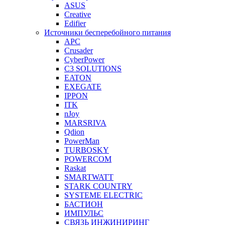
ASUS
Creative
Edifier
Источники бесперебойного питания
APC
Crusader
CyberPower
C3 SOLUTIONS
EATON
EXEGATE
IPPON
ITK
nJoy
MARSRIVA
Qdion
PowerMan
TURBOSKY
POWERCOM
Raskat
SMARTWATT
STARK COUNTRY
SYSTEME ELECTRIC
БАСТИОН
ИМПУЛЬС
СВЯЗЬ ИНЖИНИРИНГ