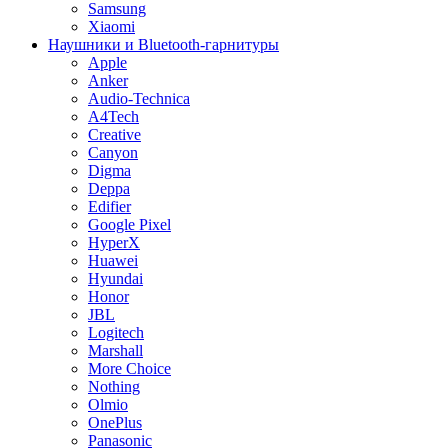
Samsung
Xiaomi
Наушники и Bluetooth-гарнитуры
Apple
Anker
Audio-Technica
A4Tech
Creative
Canyon
Digma
Deppa
Edifier
Google Pixel
HyperX
Huawei
Hyundai
Honor
JBL
Logitech
Marshall
More Choice
Nothing
Olmio
OnePlus
Panasonic