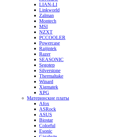
LIAN-LI
Linkworld
Zalman
Montech
MSI
NZXT
PCCOOLER
Powercase
Raijintek
Razer
SEASONIC
Segotep
Silverstone
Thermaltake
Winard
Xigmatek
XPG
Материнские платы
Afox
ASRock
ASUS
Biostar
Colorful
Esonic
Gigabyte