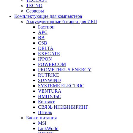
TECLAST
TECNO
Серверы
Комплектующие для компьютера
Аккумуляторные батареи для ИБП
Бастион
APC
BB
CSB
DELTA
EXEGATE
IPPON
POWERCOM
PROMETHEUS ENERGY
RUTRIKE
SUNWIND
SYSTEME ELECTRIC
VENTURA
ИМПУЛЬС
Контакт
СВЯЗЬ ИНЖИНИРИНГ
Штиль
Блоки питания
MSI
LinkWorld