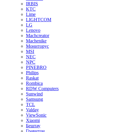
IRBIS
KTC
Lime
LIGHTCOM
LG
Lenovo
Machcreator
Machenike
Мониторус
MSI
NEC
NPC
PINEBRO
Philips
Raskat
Rombica
RDW Computers
Sunwind
Samsung
TCL
Valday
ViewSonic
Xiaomi
Бештау
Гравитон