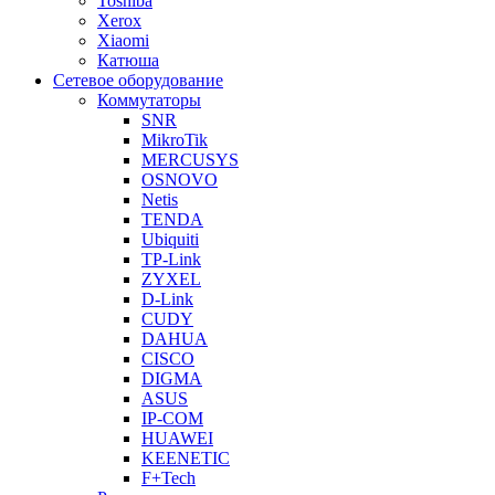
Toshiba
Xerox
Xiaomi
Катюша
Сетевое оборудование
Коммутаторы
SNR
MikroTik
MERCUSYS
OSNOVO
Netis
TENDA
Ubiquiti
TP-Link
ZYXEL
D-Link
CUDY
DAHUA
CISCO
DIGMA
ASUS
IP-COM
HUAWEI
KEENETIC
F+Tech