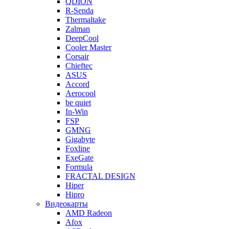
QDION
R-Senda
Thermaltake
Zalman
DeepCool
Cooler Master
Corsair
Chieftec
ASUS
Accord
Aerocool
be quiet
In-Win
FSP
GMNG
Gigabyte
Foxline
ExeGate
Formula
FRACTAL DESIGN
Hiper
Hipro
Видеокарты
AMD Radeon
Afox