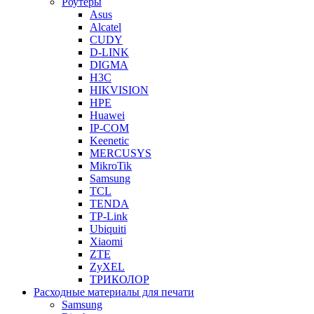
Роутеры
Asus
Alcatel
CUDY
D-LINK
DIGMA
H3C
HIKVISION
HPE
Huawei
IP-COM
Keenetic
MERCUSYS
MikroTik
Samsung
TCL
TENDA
TP-Link
Ubiquiti
Xiaomi
ZTE
ZyXEL
ТРИКОЛОР
Расходные материалы для печати
Samsung