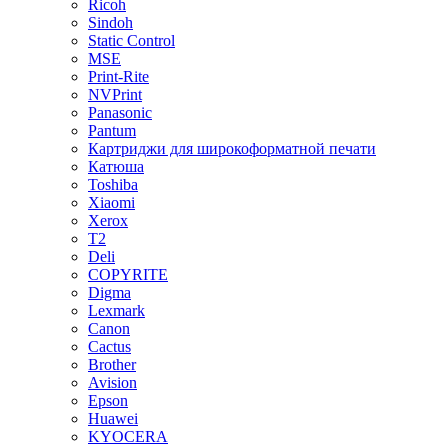
Ricoh
Sindoh
Static Control
MSE
Print-Rite
NVPrint
Panasonic
Pantum
Картриджи для широкоформатной печати
Катюша
Toshiba
Xiaomi
Xerox
T2
Deli
COPYRITE
Digma
Lexmark
Canon
Cactus
Brother
Avision
Epson
Huawei
KYOCERA