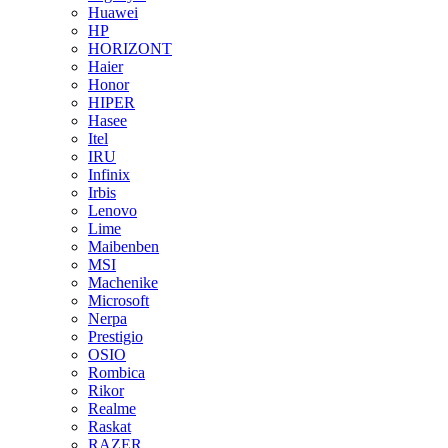
Huawei
HP
HORIZONT
Haier
Honor
HIPER
Hasee
Itel
IRU
Infinix
Irbis
Lenovo
Lime
Maibenben
MSI
Machenike
Microsoft
Nerpa
Prestigio
OSIO
Rombica
Rikor
Realme
Raskat
RAZER