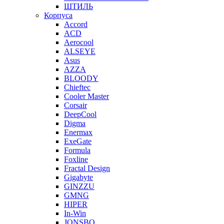
ШТИЛЬ
Корпуса
Accord
ACD
Aerocool
ALSEYE
Asus
AZZA
BLOODY
Chieftec
Cooler Master
Corsair
DeepCool
Digma
Enermax
ExeGate
Formula
Foxline
Fractal Design
Gigabyte
GINZZU
GMNG
HIPER
In-Win
JONSBO