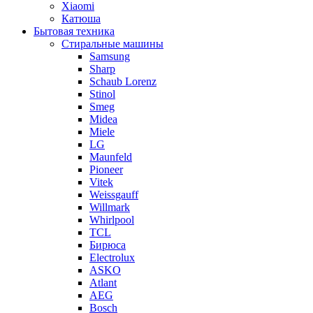
Xiaomi
Катюша
Бытовая техника
Стиральные машины
Samsung
Sharp
Schaub Lorenz
Stinol
Smeg
Midea
Miele
LG
Maunfeld
Pioneer
Vitek
Weissgauff
Willmark
Whirlpool
TCL
Бирюса
Electrolux
ASKO
Atlant
AEG
Bosch