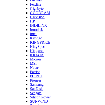
DIGMA
Foxline
Gigabyte
GOODRAM
Hikvision
HP
INDILINX
Innodisk
Intel
Kimtigo
KINGPRICE
KingSpec
Kingston
KIOXIA
Micron
MSI
Netac
Patriot
PC PET
Pioneer
Samsung
SanDisk
Seagate
Silicon Power
SUNWIND