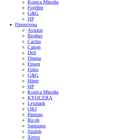
Konica Minolta
Fujifilm
G&G
HP
Принтеры
Avision
Brother
Cactus
Canon
Deli
Digma
Epson
Fplus
G&G
Hiper
HP
Konica Minolta
KYOCERA
Lexmark
OKI
Pantum
Ricoh
Samsung
Sindoh
Xerox