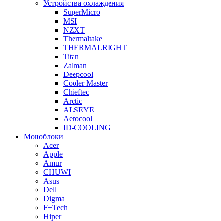
Устройства охлаждения
SuperMicro
MSI
NZXT
Thermaltake
THERMALRIGHT
Titan
Zalman
Deepcool
Cooler Master
Chieftec
Arctic
ALSEYE
Aerocool
ID-COOLING
Моноблоки
Acer
Apple
Amur
CHUWI
Asus
Dell
Digma
F+Tech
Hiper