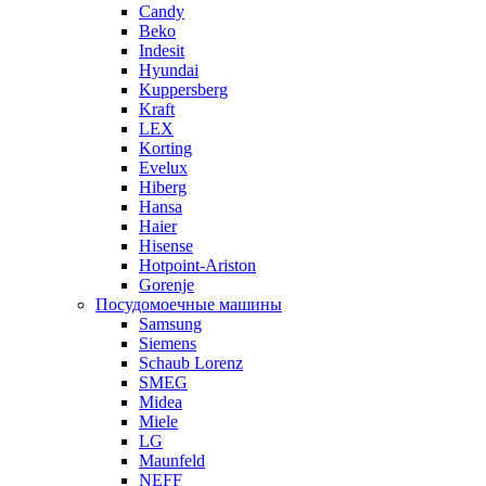
Candy
Beko
Indesit
Hyundai
Kuppersberg
Kraft
LEX
Korting
Evelux
Hiberg
Hansa
Haier
Hisense
Hotpoint-Ariston
Gorenje
Посудомоечные машины
Samsung
Siemens
Schaub Lorenz
SMEG
Midea
Miele
LG
Maunfeld
NEFF