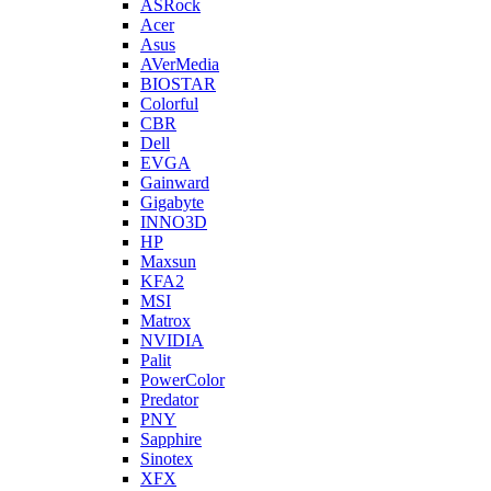
ASRock
Acer
Asus
AVerMedia
BIOSTAR
Colorful
CBR
Dell
EVGA
Gainward
Gigabyte
INNO3D
HP
Maxsun
KFA2
MSI
Matrox
NVIDIA
Palit
PowerColor
Predator
PNY
Sapphire
Sinotex
XFX