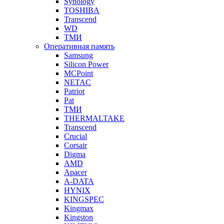
Synology
TOSHIBA
Transcend
WD
ТМИ
Оперативная память
Samsung
Silicon Power
MCPoint
NETAC
Patriot
Pat
ТМИ
THERMALTAKE
Transcend
Crucial
Corsair
Digma
AMD
Apacer
A-DATA
HYNIX
KINGSPEC
Kingmax
Kingston