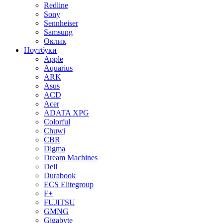
Redline
Sony
Sennheiser
Samsung
Оклик
Ноутбуки
Apple
Aquarius
ARK
Asus
ACD
Acer
ADATA XPG
Colorful
Chuwi
CBR
Digma
Dream Machines
Dell
Durabook
ECS Elitegroup
F+
FUJITSU
GMNG
Gigabyte