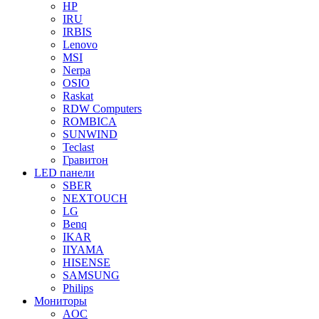
HP
IRU
IRBIS
Lenovo
MSI
Nerpa
OSIO
Raskat
RDW Computers
ROMBICA
SUNWIND
Teclast
Гравитон
LED панели
SBER
NEXTOUCH
LG
Benq
IKAR
IIYAMA
HISENSE
SAMSUNG
Philips
Мониторы
AOC