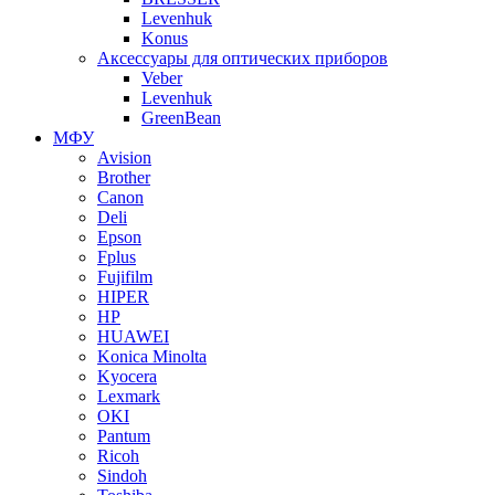
Levenhuk
Konus
Аксессуары для оптических приборов
Veber
Levenhuk
GreenBean
МФУ
Avision
Brother
Canon
Deli
Epson
Fplus
Fujifilm
HIPER
HP
HUAWEI
Konica Minolta
Kyocera
Lexmark
OKI
Pantum
Ricoh
Sindoh