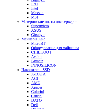
IRU
Intel
Maxsun
MSI
Материнские платы для серверов
Supermicro
ASUS
Gigabyte
Майнеры Asic
MicroBT
Оборудование для майнинга
CHILKOOT
Avalon
Bitmain
INNOSILICON
Накопители SSD
A-DATA
AGI
AMD
Apacer
Colorful
Crucial
DATO
Dell