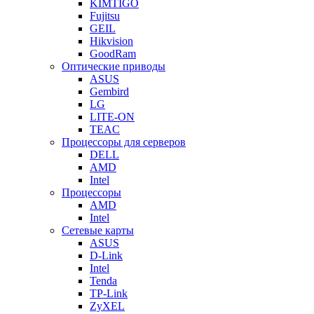
KIMTIGO
Fujitsu
GEIL
Hikvision
GoodRam
Оптические приводы
ASUS
Gembird
LG
LITE-ON
TEAC
Процессоры для серверов
DELL
AMD
Intel
Процессоры
AMD
Intel
Сетевые карты
ASUS
D-Link
Intel
Tenda
TP-Link
ZyXEL