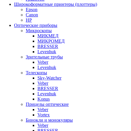
Широкоформатные принтеры (плоттеры)
Epson
Canon
HP
Оптические приборы
Микроскопы
МИКМЕД
МИКРОМЕД
BRESSER
Levenhuk
Зрительные трубы
Veber
Levenhuk
Телескопы
Sky-Watcher
Veber
BRESSER
Levenhuk
Konus
Прицелы оптические
Veber
Vortex
Бинокли и монокуляры
Veber
BRESSER