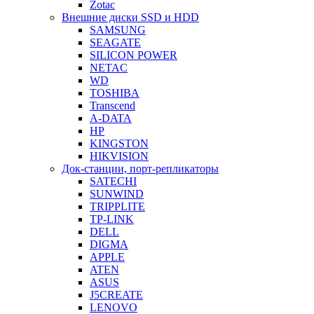
Zotac
Внешние диски SSD и HDD
SAMSUNG
SEAGATE
SILICON POWER
NETAC
WD
TOSHIBA
Transcend
A-DATA
HP
KINGSTON
HIKVISION
Док-станции, порт-репликаторы
SATECHI
SUNWIND
TRIPPLITE
TP-LINK
DELL
DIGMA
APPLE
ATEN
ASUS
J5CREATE
LENOVO